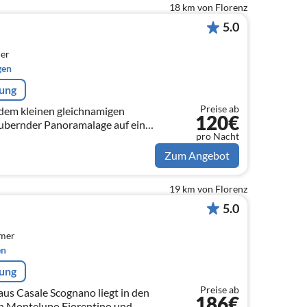
18 km von Florenz
5.0
er
gen
rung
Preise ab
n dem kleinen gleichnamigen
120€
aubernder Panoramalage auf einer
pro Nacht
von Florenz entfernt.
Zum Angebot
19 km von Florenz
5.0
mmer
en
rung
Preise ab
us Casale Scognano liegt in den
186€
n Montelupo Fiorentino und