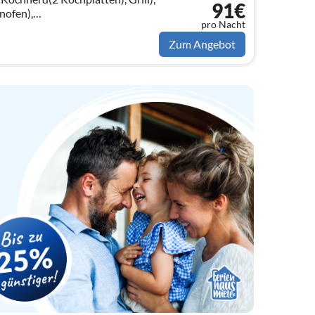
91€
ofen),
pro Nacht
tt), Badezimmer(Dusche,
idet))
Zum Angebot