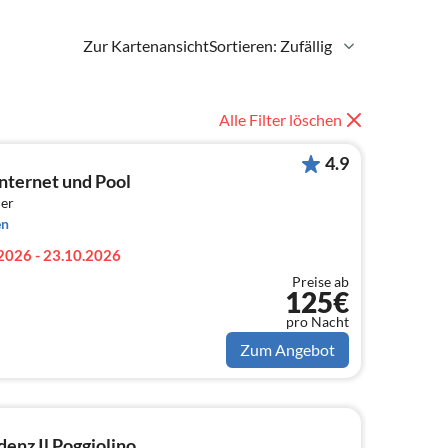
Zur Kartenansicht
Sortieren: Zufällig
Alle Filter löschen
4.9
nternet und Pool
er
en
2026 - 23.10.2026
Preise ab
125€
pro Nacht
Zum Angebot
enz Il Poggiolino