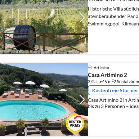
Historische Villa südlic
atemberaubender Panor
Swimmingpool, Klimaanla
gemauerter Grill, Parkpl
Artimino
Casa Artimino 2
2
3 Gäste
45 m
2
Schlafzimm
Kostenfreie Stornie
Casa Artimino 2 in Artim
bis zu 3 Personen – idea