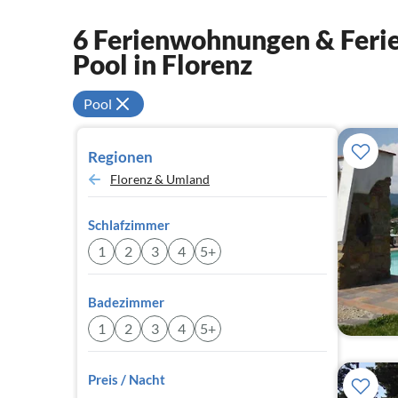
6 Ferienwohnungen & Ferie
Pool in Florenz
Pool
Regionen
Florenz & Umland
Schlafzimmer
1
2
3
4
5+
Badezimmer
1
2
3
4
5+
Preis / Nacht