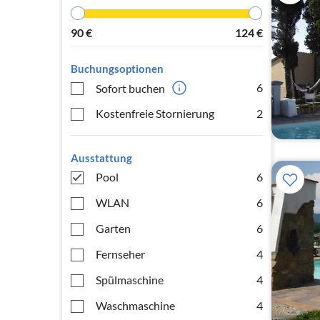
90
€
124
€
Buchungsoptionen
6
Sofort buchen
Kostenfreie Stornierung
2
Ausstattung
Pool
6
WLAN
6
Garten
6
Fernseher
4
Spülmaschine
4
Waschmaschine
4