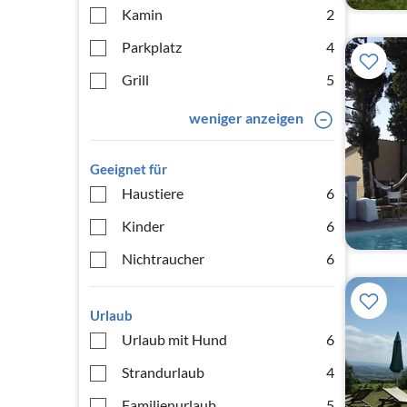
Kamin
2
Parkplatz
4
Grill
5
weniger anzeigen
Geeignet für
Haustiere
6
Kinder
6
Nichtraucher
6
Urlaub
Urlaub mit Hund
6
Strandurlaub
4
Familienurlaub
5