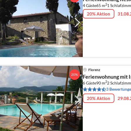
2
4 Gäste
65 m
1
Schlafzimm
20% Aktion
31.08.
Florenz
20%
Ferienwohnung mit I
2
6 Gäste
90 m
2
Schlafzimm
3 Bewertung
20% Aktion
29.08.