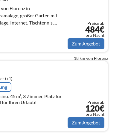
h von Florenz in
amalage, großer Garten mit
ge, Internet, Tischtennis,
Preise ab
484€
ätze
pro Nacht
Zum Angebot
18 km von Florenz
er (+1)
rung
ino: 45 m², 3 Zimmer, Platz für
l für Ihren Urlaub!
Preise ab
120€
pro Nacht
Zum Angebot