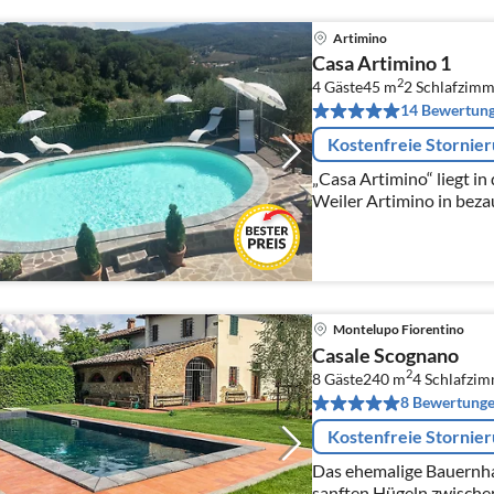
Artimino
Casa Artimino 1
2
4 Gäste
45 m
2
Schlafzimm
14 Bewertun
Kostenfreie Stornie
„Casa Artimino“ liegt i
Weiler Artimino in bez
Hügelkuppe – nur 20 km 
Montelupo Fiorentino
Casale Scognano
2
8 Gäste
240 m
4
Schlafzi
8 Bewertung
Kostenfreie Stornie
Das ehemalige Bauernha
sanften Hügeln zwische