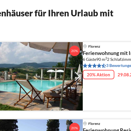
nhäuser für Ihren Urlaub mit
Florenz
20%
Ferienwohnung mit I
2
6 Gäste
90 m
2
Schlafzimm
3 Bewertung
20% Aktion
29.08.
Florenz
20%
Ferienwohnung Resid