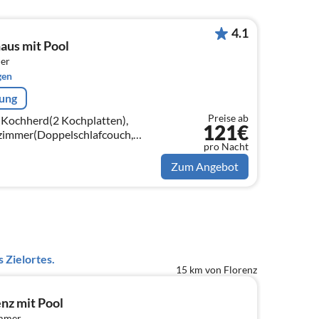
4.1
aus mit Pool
er
gen
rung
Preise ab
(Kochherd(2 Kochplatten),
121€
zimmer(Doppelschlafcouch,
pro Nacht
er(Doppelbett)
Zum Angebot
 Zielortes.
15 km von Florenz
enz mit Pool
immer