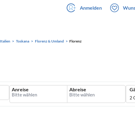
Anmelden
Wuns
Italien
Toskana
Florenz & Umland
Florenz
Anreise
Abreise
Gä
2 