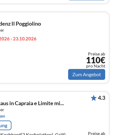
enz Il Poggiolino
er
2026 - 23.10.2026
Preise ab
110€
pro Nacht
Zum Angebot
4.3
s in Capraia e Limite mi...
er
gen
rung
Preise ab
Kochherd(2 Kochplatten), Grill),