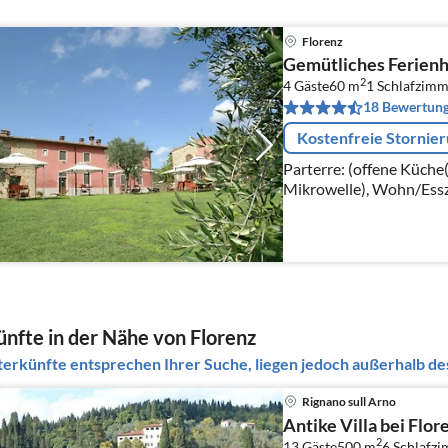
Florenz
Gemütliches Ferienh
2
4 Gäste
60 m
1
Schlafzimm
18 Bewertun
Kostenfreie Stornie
Parterre: (offene Küche
Mikrowelle), Wohn/Ess
Kaminofen), Schlafzimm
nfte in der Nähe von Florenz
erkünfte entsprechen Ihrer Suche, liegen jedoch außerhalb des
Rignano sull Arno
Antike Villa bei Flor
2
13 Gäste
500 m
6
Schlafz