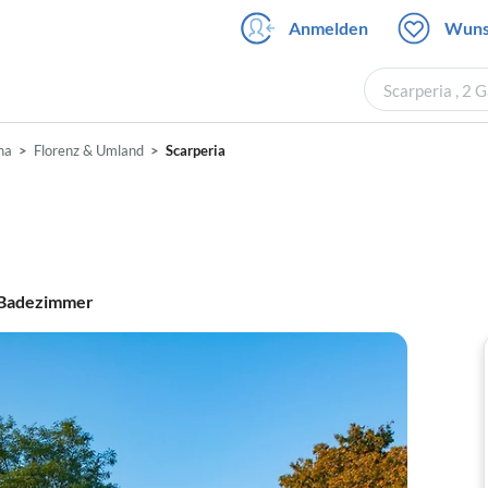
Anmelden
Wuns
Scarperia , 2 
na
Florenz & Umland
Scarperia
Badezimmer