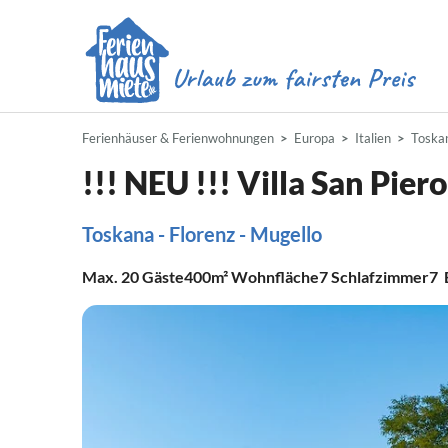
Ferienhäuser & Ferienwohnungen
Europa
Italien
Toska
!!! NEU !!! Villa San Piero
Toskana - Florenz - Mugello
Max.
20
Gäste
400m²
Wohnfläche
7
Schlafzimmer
7