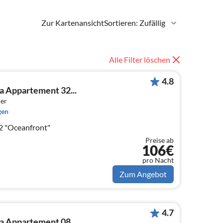
Zur Kartenansicht
Sortieren: Zufällig
Alle Filter löschen
4.8
a Appartement 32...
er
gen
2 "Oceanfront"
Preise ab
106€
pro Nacht
Zum Angebot
4.7
ca Appartement 08