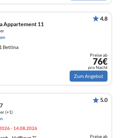
4.8
ca Appartement 11
er
gen
 Bettina
Preise ab
76€
pro Nacht
Zum Angebot
5.0
7
er (+1)
en
2026 - 14.08.2026
Preise ab
eh - Haffkrug 7"