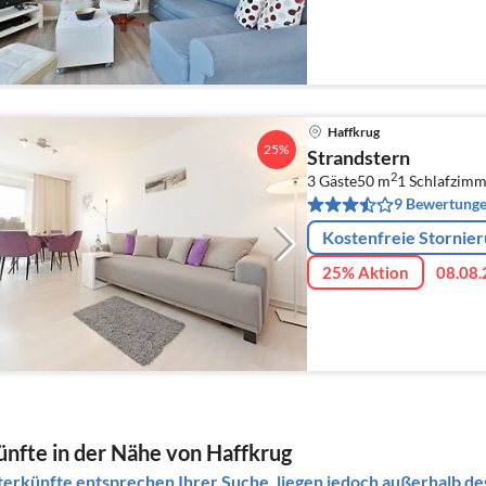
Haffkrug
25%
Strandstern
2
3 Gäste
50 m
1
Schlafzimm
9 Bewertung
Kostenfreie Stornie
25% Aktion
08.08.
nfte in der Nähe von Haffkrug
erkünfte entsprechen Ihrer Suche, liegen jedoch außerhalb des