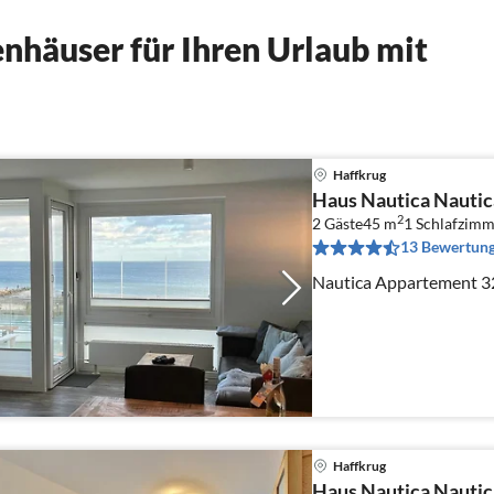
nhäuser für Ihren Urlaub mit
Haffkrug
Haus Nautica Nautic
2
2 Gäste
45 m
1
Schlafzimm
13 Bewertun
Nautica Appartement 3
Haffkrug
Haus Nautica Nauti