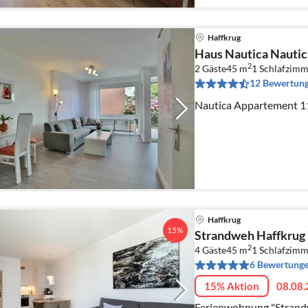
Haffkrug
Haus Nautica Nauti
2
2 Gäste
45 m
1
Schlafzimm
12 Bewertun
Nautica Appartement 11
Haffkrug
15%
Strandweh Haffkrug 
2
4 Gäste
45 m
1
Schlafzimm
6 Bewertung
15% Aktion
08.08.
Ferienwohnung "Strandw