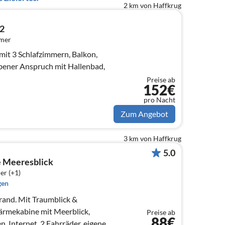
2 km von Haffkrug
22
mmer
t 3 Schlafzimmern, Balkon,
bener Anspruch mit Hallenbad,
Preise ab
152€
pro Nacht
Zum Angebot
3 km von Haffkrug
5.0
 Meeresblick
er (+1)
gen
and. Mit Traumblick &
rmekabine mit Meerblick,
Preise ab
88€
, Internet, 2 Fahrräder, eigener