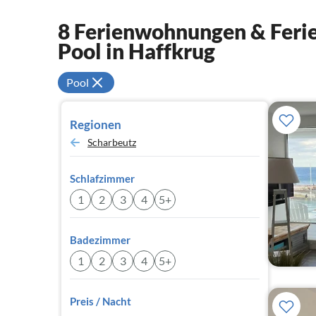
8 Ferienwohnungen & Ferie
Pool in Haffkrug
Pool
Regionen
Scharbeutz
Schlafzimmer
1
2
3
4
5+
Badezimmer
1
2
3
4
5+
Preis / Nacht