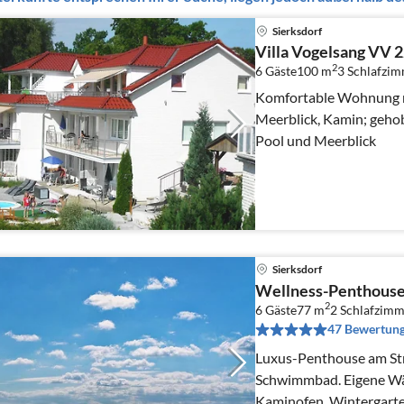
Sierksdorf
Villa Vogelsang VV 
2
6 Gäste
100 m
3
Schlafzi
Komfortable Wohnung mi
Meerblick, Kamin; geho
Pool und Meerblick
Sierksdorf
Wellness-Penthouse
2
6 Gäste
77 m
2
Schlafzimm
47 Bewertun
Luxus-Penthouse am Str
Schwimmbad. Eigene Wä
Kaminofen, Wintergarten