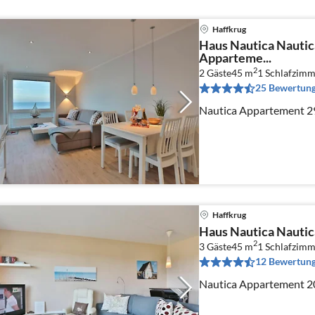
Haffkrug
Haus Nautica Nauti
Apparteme...
2
2 Gäste
45 m
1
Schlafzimm
25 Bewertun
Nautica Appartement 2
Haffkrug
Haus Nautica Nauti
2
3 Gäste
45 m
1
Schlafzimm
12 Bewertun
Nautica Appartement 2