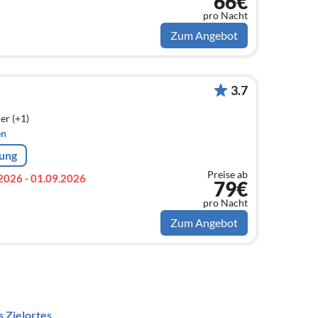
66€
pro Nacht
Zum Angebot
3.7
er (+1)
en
rung
Preise ab
2026 - 01.09.2026
79€
pro Nacht
Zum Angebot
 Zielortes.