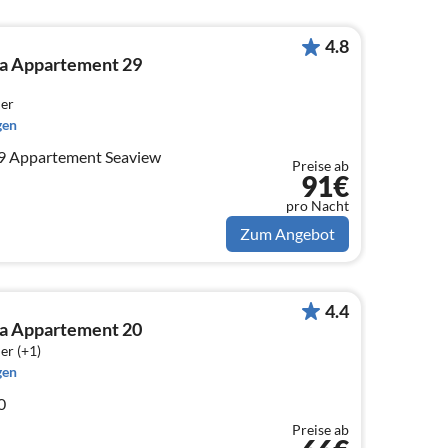
4.8
ca Appartement 29
er
gen
9 Appartement Seaview
Preise ab
91€
pro Nacht
Zum Angebot
4.4
ca Appartement 20
er (+1)
gen
0
Preise ab