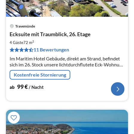
Travemünde
Pre
Ecksuite mit Traumblick, 26. Etage
ab
1
2
4 Gäste
72 m
pr
11 Bewertungen
Na
Im Maritim Hotel Gebäude, direkt am Strand, befindet
sich im 26. Stock unsere lichtdurchflutete Eck-Wohnung
. Sie bietet einen tollen Panoramablick zur See, Trave
Kostenfreie Stornierung
und nach Lübeck.
99
€
ab
/ Nacht