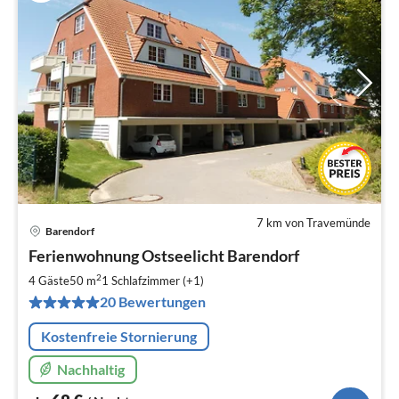
7 km von Travemünde
Barendorf
Pre
Ferienwohnung Ostseelicht Barendorf
ab
6
2
4 Gäste
50 m
1
Schlafzimmer (+1)
pr
20 Bewertungen
Na
Kostenfreie Stornierung
Nachhaltig