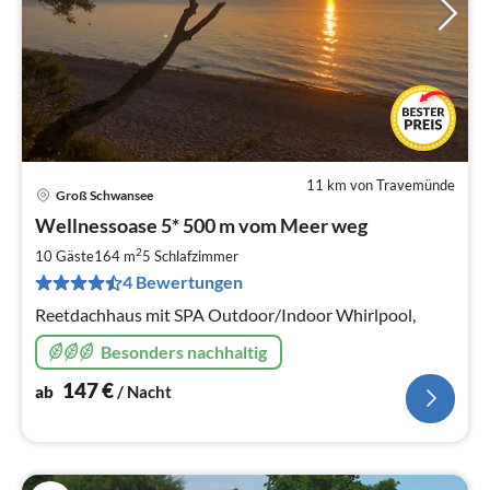
11 km von Travemünde
Groß Schwansee
Pre
Wellnessoase 5* 500 m vom Meer weg
ab
1
2
10 Gäste
164 m
5
Schlafzimmer
pr
4 Bewertungen
Na
Reetdachhaus mit SPA Outdoor/Indoor Whirlpool,
Besonders nachhaltig
147
€
ab
/ Nacht