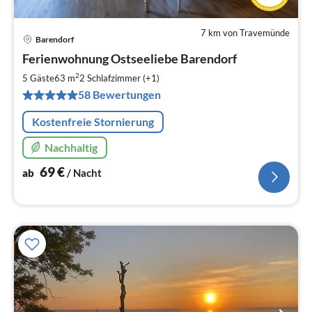
7 km von Travemünde
Barendorf
Pre
Ferienwohnung Ostseeliebe Barendorf
ab
6
2
5 Gäste
63 m
2
Schlafzimmer (+1)
pr
58 Bewertungen
Na
Kostenfreie Stornierung
Nachhaltig
69
€
ab
/ Nacht