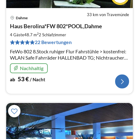
33 km von Travemünde
Dahme
Pre
Haus Berolina*FW 802*POOL,Dahme
ab
5
2
4 Gäste
48.7 m
2
Schlafzimmer
pr
22 Bewertungen
Na
FeWo 802 8.Stock ruhiger Flur Fahrstühle > kostenfrei:
WLAN Safe Fahrräder HALLENBAD TG; Nichtraucher
VIELE STAMMGÄSTE strandnah keine Tiere
Nachhaltig
53
€
ab
/ Nacht