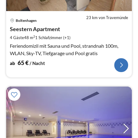
23 km von Travemünde
Pre
Boltenhagen
ab
6
Seestern Apartment
pr
2
4 Gäste
48 m
1
Schlafzimmer (+1)
Na
Feriendomizil mit Sauna und Pool, strandnah 100m,
WLAN, Sky-TV, Tiefgarage und Pool gratis
65
€
ab
/ Nacht