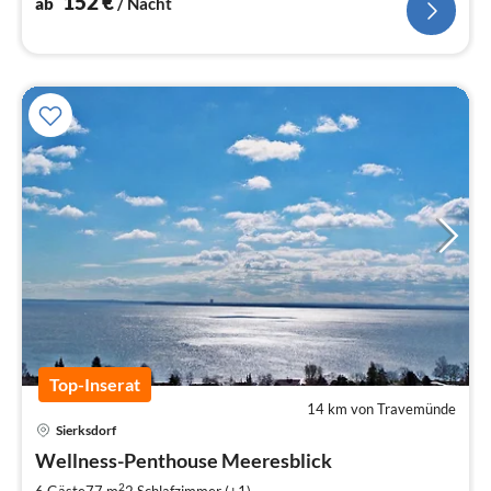
152
€
ab
/ Nacht
Top-Inserat
14 km von Travemünde
Sierksdorf
Pre
Wellness-Penthouse Meeresblick
ab
8
2
6 Gäste
77 m
2
Schlafzimmer (+1)