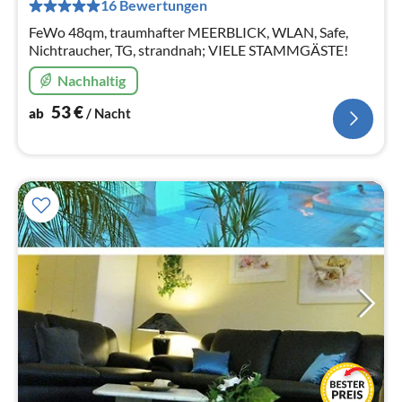
pr
16 Bewertungen
Na
FeWo 48qm, traumhafter MEERBLICK, WLAN, Safe,
Nichtraucher, TG, strandnah; VIELE STAMMGÄSTE!
Nachhaltig
53
€
ab
/ Nacht