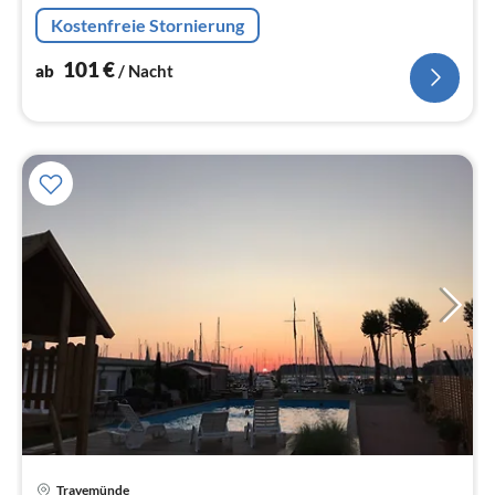
Panoramablick auf den Strand, das Meer und die
Kostenfreie Stornierung
Lübecker Bucht.
101
€
ab
/ Nacht
Pre
Travemünde