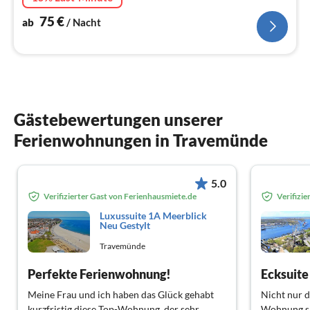
75
€
ab
/ Nacht
Gästebewertungen unserer
Ferienwohnungen in Travemünde
5.0
Verifizierter Gast von Ferienhausmiete.de
Verifizi
Luxussuite 1A Meerblick
Neu Gestylt
Travemünde
Perfekte Ferienwohnung!
Ecksuite
Meine Frau und ich haben das Glück gehabt
Nicht nur d
kurzfristig diese Top-Wohnung, der sehr
Wohnung si