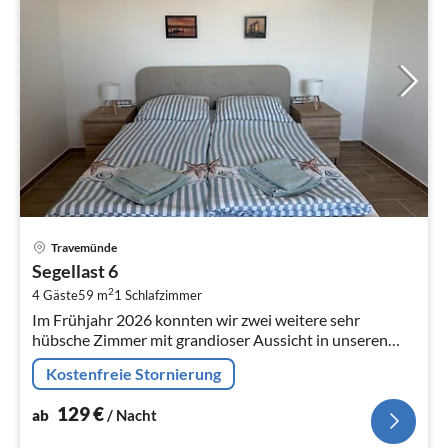
Pre
Travemünde
ab
Segellast 6
1
2
4 Gäste
59 m
1
Schlafzimmer
pr
Im Frühjahr 2026 konnten wir zwei weitere sehr
Na
hübsche Zimmer mit grandioser Aussicht in unseren
Unterkunftsbereich integrieren.
Kostenfreie Stornierung
129
€
ab
/ Nacht