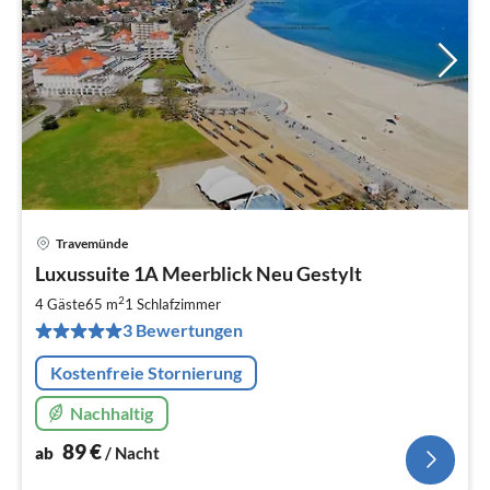
Travemünde
Pre
Luxussuite 1A Meerblick Neu Gestylt
ab
9
2
4 Gäste
65 m
1
Schlafzimmer
pr
3 Bewertungen
Na
Kostenfreie Stornierung
Nachhaltig
89
€
ab
/ Nacht