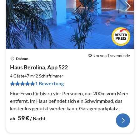
33 km von Travemünde
Dahme
Pre
Haus Berolina, App 522
ab
6
2
4 Gäste
47 m
2
Schlafzimmer
pr
1 Bewertung
Na
Eine Fewo für bis zu vier Personen, nur 200m vom Meer
entfernt. Im Haus befindet sich ein Schwimmbad, das
kostenlos genutzt werden kann. Garagenparkplatz
inklusive.
59
€
ab
/ Nacht