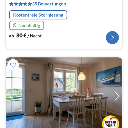
pr
35 Bewertungen
Na
Kostenfreie Stornierung
Nachhaltig
80
€
ab
/ Nacht