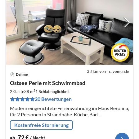
33 km von Travemünde
Dahme
Pre
Ostsee Perle mit Schwimmbad
ab
7
2
2 Gäste
38 m
1
Schlafmöglichkeit
pr
20 Bewertungen
Na
Modern eingerichtete Ferienwohnung im Haus Berolina,
für 2 Personen in Strandnähe. Küche, Bad
Wohn-/Schlafzimnmer, Balkon, 2 Parkplätze am Haus,
Kostenfreie Stornierung
Schwimmbad im Haus.
72
€
ab
/ Nacht