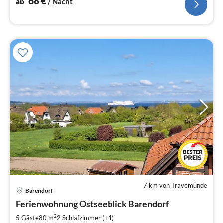
68
€
ab
/ Nacht
7 km von Travemünde
Barendorf
Pre
Ferienwohnung Ostseeblick Barendorf
ab
8
2
5 Gäste
80 m
2
Schlafzimmer (+1)