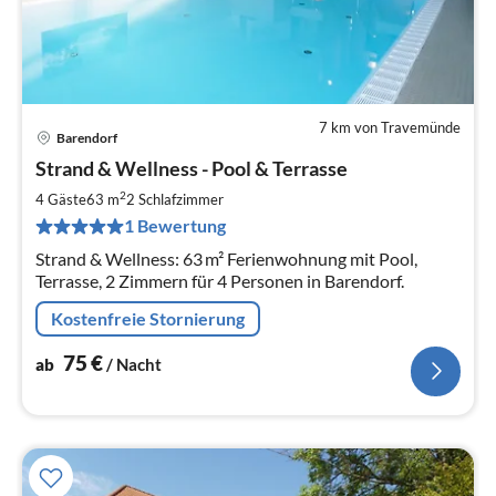
7 km von Travemünde
Barendorf
Pre
Strand & Wellness - Pool & Terrasse
ab
7
2
4 Gäste
63 m
2
Schlafzimmer
pr
1 Bewertung
Na
Strand & Wellness: 63 m² Ferienwohnung mit Pool,
Terrasse, 2 Zimmern für 4 Personen in Barendorf.
Kostenfreie Stornierung
75
€
ab
/ Nacht