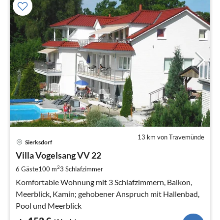
13 km von Travemünde
Pre
Sierksdorf
ab
1
Villa Vogelsang VV 22
pr
2
6 Gäste
100 m
3
Schlafzimmer
Na
Komfortable Wohnung mit 3 Schlafzimmern, Balkon,
Meerblick, Kamin; gehobener Anspruch mit Hallenbad,
Pool und Meerblick