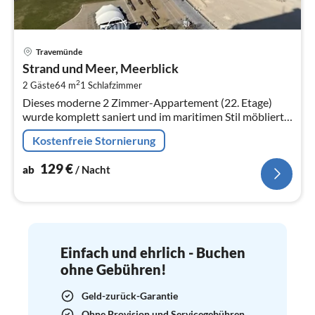
Pre
Travemünde
ab
Strand und Meer, Meerblick
1
2
2 Gäste
64 m
1
Schlafzimmer
pr
Dieses moderne 2 Zimmer-Appartement (22. Etage)
Na
wurde komplett saniert und im maritimen Stil möbliert
Es ist modern gestaltet und bietet einen faszinierenden
Kostenfreie Stornierung
Panoramablick auf den ...
129
€
ab
/ Nacht
Einfach und ehrlich - Buchen
ohne Gebühren!
Geld-zurück-Garantie
Ohne Provision und Servicegebühren