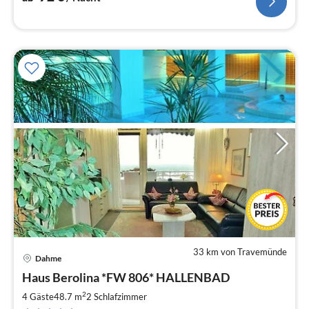
33 km von Travemünde
Dahme
Pre
Haus Berolina *FW 806* HALLENBAD
ab
5
2
4 Gäste
48.7 m
2
Schlafzimmer