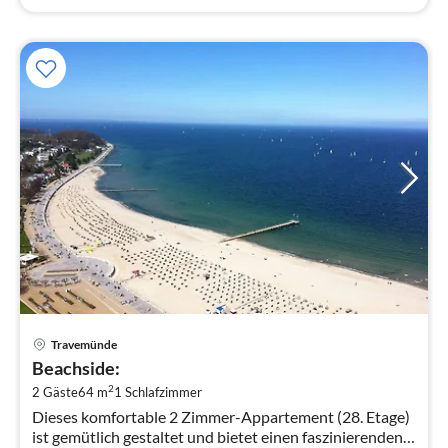
Pre
Travemünde
ab
Beachside:
1
2
2 Gäste
64 m
1
Schlafzimmer
pr
Dieses komfortable 2 Zimmer-Appartement (28. Etage)
Na
ist gemütlich gestaltet und bietet einen faszinierenden