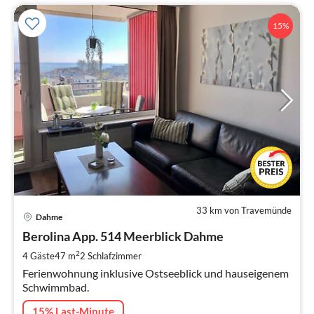
15%
33 km von Travemünde
Pre
Dahme
ab
7
Berolina App. 514 Meerblick Dahme
pr
2
4 Gäste
47 m
2
Schlafzimmer
Na
Ferienwohnung inklusive Ostseeblick und hauseigenem
Schwimmbad.
15% Last-Minute