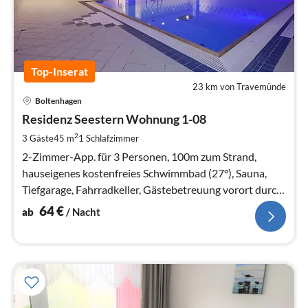
Top-Inserat
23 km von Travemünde
Pre
Boltenhagen
ab
6
Residenz Seestern Wohnung 1-08
pr
2
3 Gäste
45 m
1
Schlafzimmer
Na
2-Zimmer-App. für 3 Personen, 100m zum Strand,
hauseigenes kostenfreies Schwimmbad (27°), Sauna,
Tiefgarage, Fahrradkeller, Gästebetreuung vorort durch
professionelle Rezeption
64
€
ab
/ Nacht