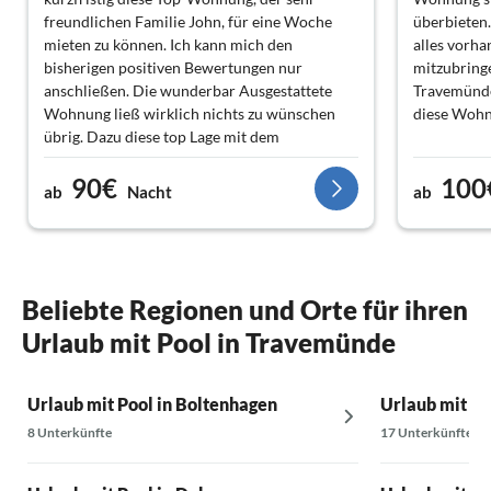
freundlichen Familie John, für eine Woche
überbieten.
mieten zu können. Ich kann mich den
alles vorha
bisherigen positiven Bewertungen nur
mitzubring
anschließen. Die wunderbar Ausgestattete
Travemünde
Wohnung ließ wirklich nichts zu wünschen
diese Wohn
übrig. Dazu diese top Lage mit dem
unglaublichen Ausblick! Direkte Lage am
90€
100
Strand, viele klasse Restaurants mit direkten
ab
Nacht
ab
Blick auf die Ostsee sowie die Trave mit den
ganzen Schiffen. Man kann hier soviel erleben
und unternehmen, so das die Woche uns viel
zu kurz kam. Wir kommen sehr gerne wieder
und können Familie John und deren
Beliebte Regionen und Orte für ihren
Ferienwohnung unbedingt absolut
Urlaub mit Pool in Travemünde
weiterempfehlen!
Urlaub mit Pool in Boltenhagen
Urlaub mit Po
8 Unterkünfte
17 Unterkünfte