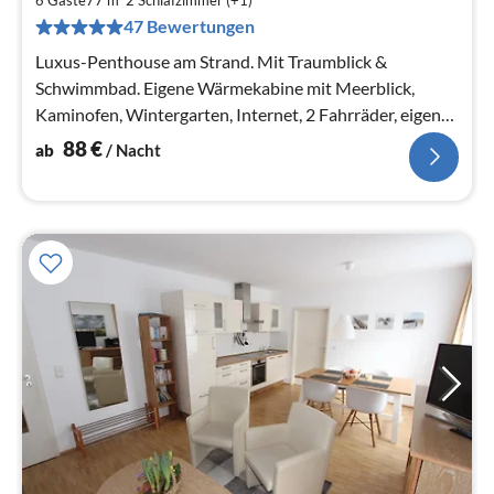
pr
47 Bewertungen
Na
Luxus-Penthouse am Strand. Mit Traumblick &
Schwimmbad. Eigene Wärmekabine mit Meerblick,
Kaminofen, Wintergarten, Internet, 2 Fahrräder, eigener
Strandkorb!!
88
€
ab
/ Nacht