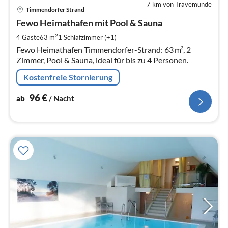
7 km von Travemünde
Pre
Timmendorfer Strand
ab
9
Fewo Heimathafen mit Pool & Sauna
pr
2
4 Gäste
63 m
1
Schlafzimmer (+1)
Na
Fewo Heimathafen Timmendorfer-Strand: 63 m², 2
Zimmer, Pool & Sauna, ideal für bis zu 4 Personen.
Kostenfreie Stornierung
96
€
ab
/ Nacht