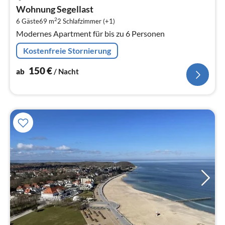
ab
Wohnung Segellast
1
2
6 Gäste
69 m
2
Schlafzimmer (+1)
pr
Modernes Apartment für bis zu 6 Personen
Na
Kostenfreie Stornierung
150
€
ab
/ Nacht