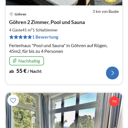
3 km von Baabe
Göhren
Pre
Göhren 2 Zimmer, Pool und Sauna
ab
5
2
4 Gäste
45 m
1
Schlafzimmer
pr
1 Bewertung
Na
Ferienhaus "Pool und Sauna" in Göhren auf Rügen,
45m2, für bis zu 4 Personen
Nachhaltig
55
€
ab
/ Nacht
7%