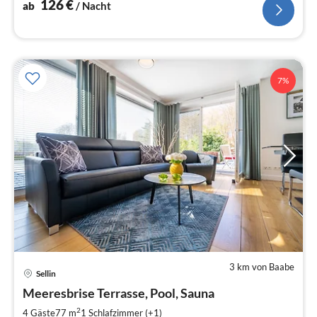
126
€
ab
/ Nacht
7%
3 km von Baabe
Pre
Sellin
ab
1
Meeresbrise Terrasse, Pool, Sauna
pr
2
4 Gäste
77 m
1
Schlafzimmer (+1)