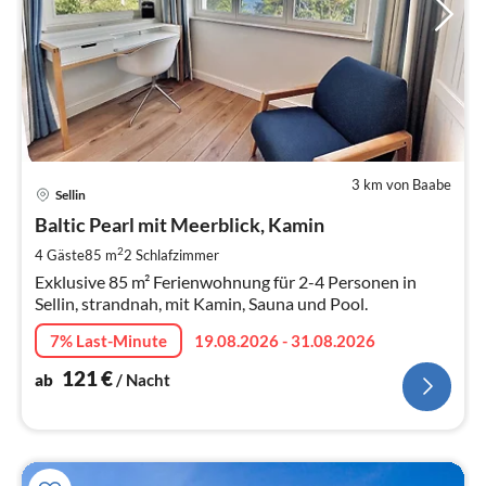
3 km von Baabe
Pre
Sellin
ab
1
Baltic Pearl mit Meerblick, Kamin
pr
2
4 Gäste
85 m
2
Schlafzimmer
Na
Exklusive 85 m² Ferienwohnung für 2-4 Personen in
Sellin, strandnah, mit Kamin, Sauna und Pool.
7% Last-Minute
19.08.2026 - 31.08.2026
121
€
ab
/ Nacht