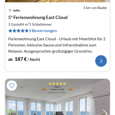
3 km von Baabe
Sellin
Pre
5* Ferienwohnung East Cloud
ab
1
2
3 Gäste
84 m
1
Schlafzimmer
pr
3 Bewertungen
Na
Ferienwohnung East Cloud - Urlaub mit Meerblick für 2
Personen, inklusive Sauna und Infrarotkabine zum
Relaxen. Ausgesprochen großzügiger Grundriss.
187
€
ab
/ Nacht