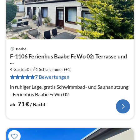
Baabe
Pre
F-1106 Ferienhus Baabe FeWo 02: Terrasse und
ab
...
7
2
4 Gäste
50 m
1
Schlafzimmer (+1)
pr
7 Bewertungen
Na
in ruhiger Lage, gratis Schwimmbad- und Saunanutzung
- Ferienhus Baabe FeWo 02
71
€
ab
/ Nacht