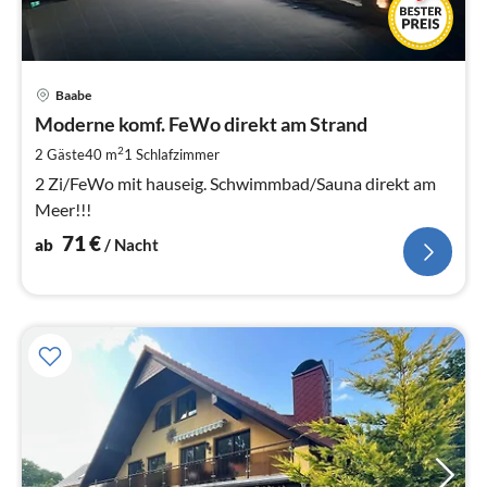
Pre
Baabe
ab
7
Moderne komf. FeWo direkt am Strand
pr
2
2 Gäste
40 m
1
Schlafzimmer
Na
2 Zi/FeWo mit hauseig. Schwimmbad/Sauna direkt am
Meer!!!
71
€
ab
/ Nacht