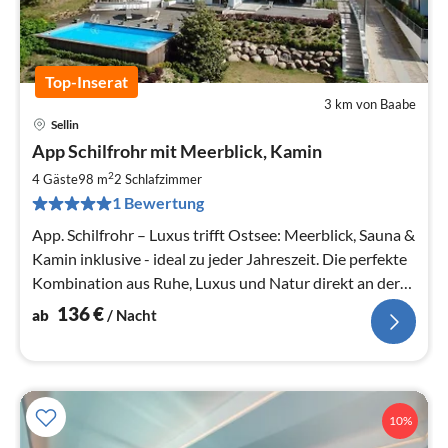
Top-Inserat
3 km von Baabe
Sellin
Pre
App Schilfrohr mit Meerblick, Kamin
ab
1
2
4 Gäste
98 m
2
Schlafzimmer
pr
1 Bewertung
Na
App. Schilfrohr – Luxus trifft Ostsee: Meerblick, Sauna &
Kamin inklusive - ideal zu jeder Jahreszeit. Die perfekte
Kombination aus Ruhe, Luxus und Natur direkt an der
Ostsee.
136
€
ab
/ Nacht
10%