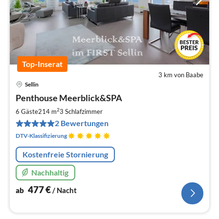
Top-Inserat
3 km von Baabe
Sellin
Pre
Penthouse Meerblick&SPA
ab
4
2
6 Gäste
214 m
3
Schlafzimmer
pr
2 Bewertungen
Na
DTV-Klassifizierung
Kostenfreie Stornierung
Nachhaltig
477
€
ab
/ Nacht