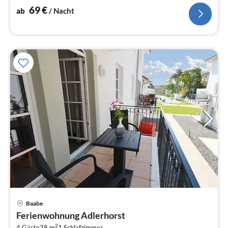
69
€
ab
/ Nacht
Pre
Baabe
ab
Ferienwohnung Adlerhorst
1
2
4 Gäste
38 m
1
Schlafzimmer