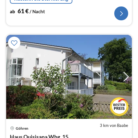
Anreise kostenlos stornierbar.
61
€
ab
/ Nacht
3 km von Baabe
Göhren
Pre
Haus Quisisana Whg. 15