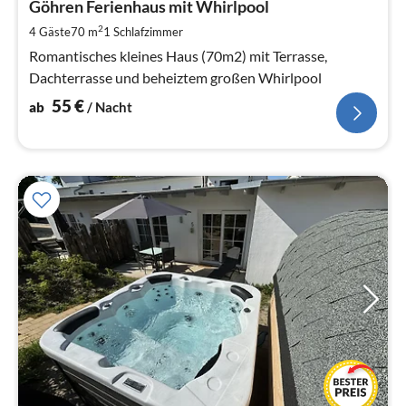
5
Göhren Ferienhaus mit Whirlpool
pr
2
4 Gäste
70 m
1
Schlafzimmer
Na
Romantisches kleines Haus (70m2) mit Terrasse,
Dachterrasse und beheiztem großen Whirlpool
55
€
ab
/ Nacht