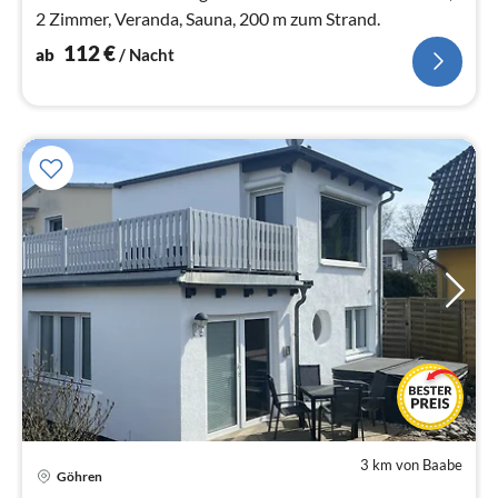
2 Zimmer, Veranda, Sauna, 200 m zum Strand.
112
€
ab
/ Nacht
3 km von Baabe
Pre
Göhren
ab