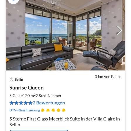
3 km von Baabe
Sellin
Pre
Sunrise Queen
ab
2
2
5 Gäste
120 m
2
Schlafzimmer
pr
2 Bewertungen
Na
DTV-Klassifizierung
5 Sterne First Class Meerblick Suite in der Villa Claire in
Sellin