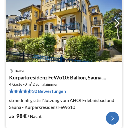
Baabe
Pre
Kurparkresidenz FeWo10: Balkon, Sauna,...
ab
2
9
4 Gäste
70 m
2
Schlafzimmer
30 Bewertungen
pr
Na
strandnah,gratis Nutzung vom AHOI Erlebnisbad und
Sauna - Kurparkresidenz FeWo10
98
€
ab
/ Nacht