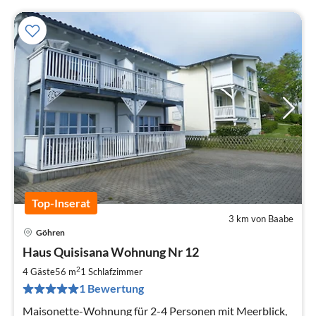
Top-Inserat
3 km von Baabe
Göhren
Pre
Haus Quisisana Wohnung Nr 12
ab
1
2
4 Gäste
56 m
1
Schlafzimmer
pr
1 Bewertung
Na
Maisonette-Wohnung für 2-4 Personen mit Meerblick,