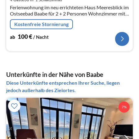
pr
Ferienwohnung im neu errichteten Haus Meeresblick im
Na
Ostseebad Baabe für 2 + 2 Personen Wohnzimmer mit
Essecke und Küche Schlafzimmer Bad mit DU/WC mit
Kostenfreie Stornierung
Balkon kostenfreier Pkw-Ste...
100
€
ab
/ Nacht
Unterkünfte in der Nähe von Baabe
Diese Unterkünfte entsprechen Ihrer Suche, liegen
jedoch außerhalb des Zielortes.
7%