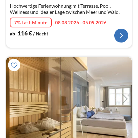
Na
Hochwertige Ferienwohnung mit Terrasse, Pool,
Wellness und idealer Lage zwischen Meer und Wald.
7% Last-Minute
08.08.2026 - 05.09.2026
116
€
ab
/ Nacht