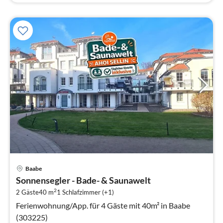
Pre
Baabe
ab
Sonnensegler - Bade- & Saunawelt
6
2
2 Gäste
40 m
1
Schlafzimmer (+1)
pr
Na
Ferienwohnung/App. für 4 Gäste mit 40m² in Baabe
(303225)