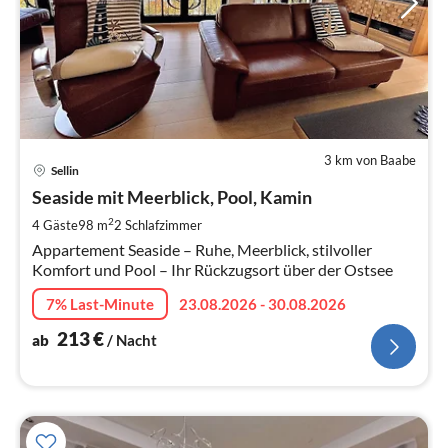
3 km von Baabe
Pre
Sellin
ab
2
Seaside mit Meerblick, Pool, Kamin
pr
2
4 Gäste
98 m
2
Schlafzimmer
Na
Appartement Seaside – Ruhe, Meerblick, stilvoller
Komfort und Pool – Ihr Rückzugsort über der Ostsee
7% Last-Minute
23.08.2026 - 30.08.2026
213
€
ab
/ Nacht