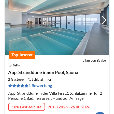
Top-Inserat
3 km von Baabe
Sellin
Pre
App. Stranddüne innen Pool, Sauna
ab
1
2
2 Gäste
66 m
1
Schlafzimmer
pr
1 Bewertung
Na
App. Stranddüne in der Villa First,1 Schlafzimmer für 2
Persone,1 Bad, Terrasse, , Hund auf Anfrage
10% Last-Minute
20.08.2026 - 26.08.2026