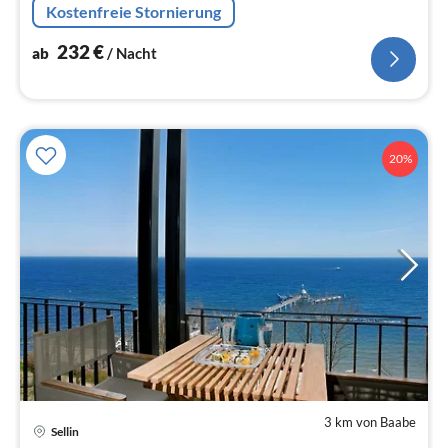
Kostenfreie Stornierung
232
€
ab
/ Nacht
20%
3 km von Baabe
Sellin
Pre