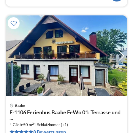
Baabe
Pre
F-1106 Ferienhus Baabe FeWo 01: Terrasse und
ab
...
7
2
4 Gäste
50 m
1
Schlafzimmer (+1)
pr
8 Bewertungen