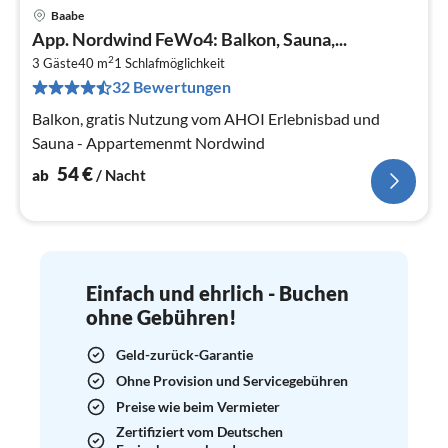
Baabe
Pre
App. Nordwind FeWo4: Balkon, Sauna,...
ab
2
5
3 Gäste
40 m
1
Schlafmöglichkeit
32 Bewertungen
pr
Na
Balkon, gratis Nutzung vom AHOI Erlebnisbad und
Sauna - Appartemenmt Nordwind
54
€
ab
/ Nacht
Einfach und ehrlich - Buchen
ohne Gebühren!
Geld-zurück-Garantie
Ohne Provision und Servicegebühren
Preise wie beim Vermieter
Zertifiziert vom Deutschen