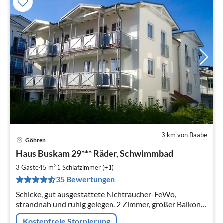
3 km von Baabe
Göhren
Pre
Haus Buskam 29*** Räder, Schwimmbad
ab
6
2
3 Gäste
45 m
1
Schlafzimmer (+1)
pr
35 Bewertungen
Na
Schicke, gut ausgestattete Nichtraucher-FeWo,
strandnah und ruhig gelegen. 2 Zimmer, großer Balkon,
3 Fahrräder, Schwimmbad und Sauna. 30 Tage vor
Kostenfreie Stornierung