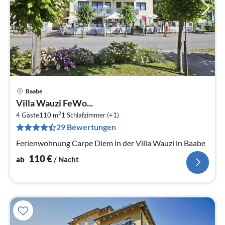
Baabe
Pre
Villa Wauzi FeWo...
ab
2
1
4 Gäste
110 m
1
Schlafzimmer (+1)
29 Bewertungen
pr
Na
Ferienwohnung Carpe Diem in der Villa Wauzi in Baabe
110
€
ab
/ Nacht