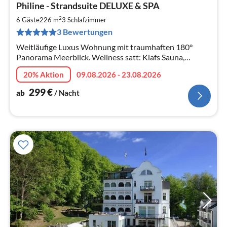
Philine - Strandsuite DELUXE & SPA
ab
2
2
6 Gäste
226 m
3
Schlafzimmer
pr
3 Bewertungen
Na
Weitläufige Luxus Wohnung mit traumhaften 180°
Panorama Meerblick. Wellness satt: Klafs Sauna,
Infrarotkabine und Massagesessel. Beheizbarer
20% Aktion
09.08.2026 - 23.08.2026
Gartenpool. offener Kamin.
299
€
ab
/ Nacht