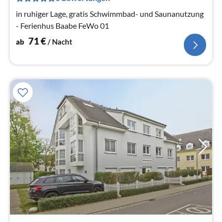
Na
in ruhiger Lage, gratis Schwimmbad- und Saunanutzung
- Ferienhus Baabe FeWo 01
71
€
ab
/ Nacht