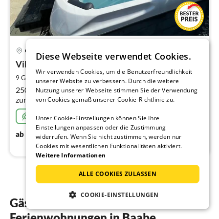
3 km von Baabe
Pre
Göhren
Diese Webseite verwendet Cookies.
ab
1
Villa (250m2) 4SZ Wpool
Wir verwenden Cookies, um die Benutzerfreundlichkeit
pr
2
9 Gäste
250 m
4
Schlafzimmer
unserer Website zu verbessern. Durch die weitere
Na
250m2 Ferienhaus für 8 Personen nur wenige Meter
Nutzung unserer Webseite stimmen Sie der Verwendung
zum Strand, zum Supermarkt und allen Angeboten von
von Cookies gemäß unserer Cookie-Richtlinie zu.
Göhren
Nachhaltig
Unter Cookie-Einstellungen können Sie Ihre
Einstellungen anpassen oder die Zustimmung
132
€
ab
/ Nacht
widerrufen. Wenn Sie nicht zustimmen, werden nur
Cookies mit wesentlichen Funktionalitäten aktiviert.
Weitere Informationen
ALLE COOKIES ZULASSEN
COOKIE-EINSTELLUNGEN
Gästebewertungen unserer
Ferienwohnungen in Baabe