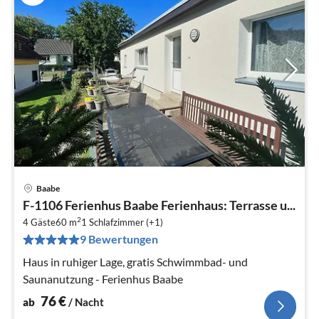
Baabe
Pre
F-1106 Ferienhus Baabe Ferienhaus: Terrasse u...
ab
2
7
4 Gäste
60 m
1
Schlafzimmer (+1)
9 Bewertungen
pr
Na
Haus in ruhiger Lage, gratis Schwimmbad- und
Saunanutzung - Ferienhus Baabe
76
€
ab
/ Nacht