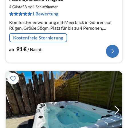
ab
9
2
4 Gäste
58 m
1
Schlafzimmer
pr
1 Bewertung
Na
Komfortferienwohnung mit Meerblick in Göhren auf
Rügen, Größe 58qm, Platz für bis zu 4 Personen,
Strandnähe, WLAN, modernes Duschbad und Küche,
Kostenfreie Stornierung
Buchung direkt beim Vermieter
91
€
ab
/ Nacht