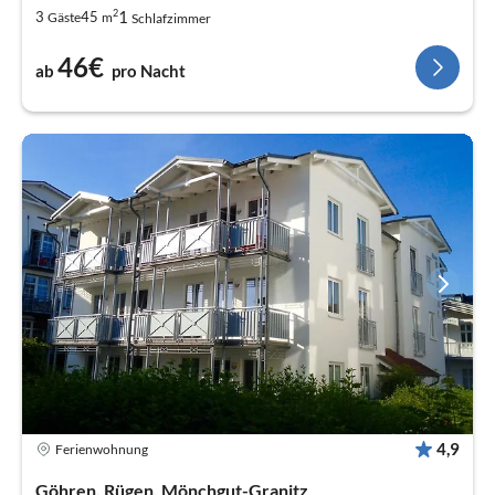
2
1
3
45
Gäste
m
Schlafzimmer
46€
ab
pro Nacht
4,9
Ferienwohnung
Göhren, Rügen, Mönchgut-Granitz