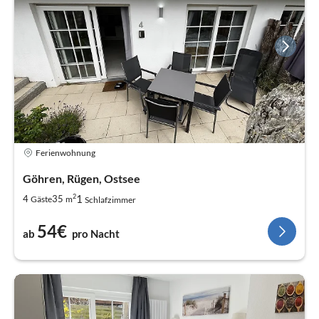
Ferienwohnung
Göhren, Rügen, Ostsee
2
1
4
35
Gäste
m
Schlafzimmer
54€
ab
pro Nacht