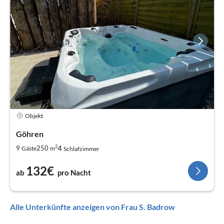
Objekt
Göhren
2
4
9
250
Gäste
m
Schlafzimmer
132€
ab
pro Nacht
Alle Unterkünfte anzeigen von Frau S. Badrow