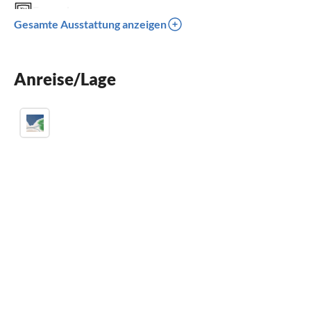
Fernseher
Gesamte Ausstattung anzeigen
Terrasse
Spülmaschine
Anreise/Lage
Sauna