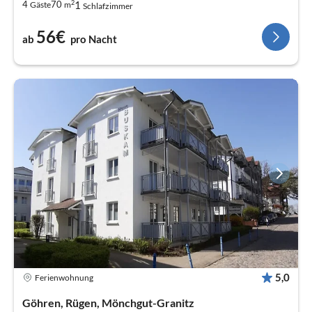
2
1
4
70
Gäste
m
Schlafzimmer
56€
ab
pro Nacht
5,0
Ferienwohnung
Göhren, Rügen, Mönchgut-Granitz