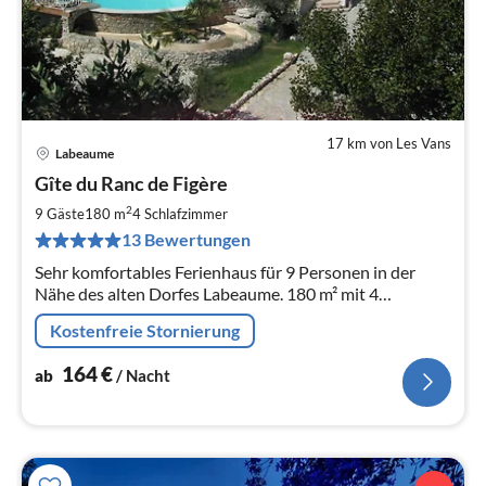
17 km von Les Vans
Labeaume
Pre
Gîte du Ranc de Figère
ab
1
2
9 Gäste
180 m
4
Schlafzimmer
pr
13 Bewertungen
Na
Sehr komfortables Ferienhaus für 9 Personen in der
Nähe des alten Dorfes Labeaume. 180 m² mit 4
Zimmern. Privatgarage, "Pétanque"-Platz, Pool,
Kostenfreie Stornierung
Tischtennis...
164
€
ab
/ Nacht