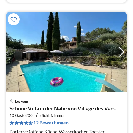
Les Vans
Pre
Schöne Villa in der Nähe von Village des Vans
ab
2
1
10 Gäste
200 m
5
Schlafzimmer
12 Bewertungen
pr
Na
Parterre: (offene Küche(Wasserkocher, Toaster,