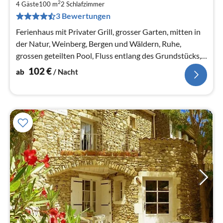
1
2
4 Gäste
100 m
2
Schlafzimmer
pr
3 Bewertungen
Na
Ferienhaus mit Privater Grill, grosser Garten, mitten in
der Natur, Weinberg, Bergen und Wäldern, Ruhe,
grossen geteilten Pool, Fluss entlang des Grundstücks,
Privatstrand am Fluss
102
€
ab
/ Nacht