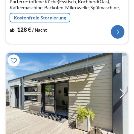
Parterre: (offene Küche(Esstisch, Kochherd(Gas),
Kaffeemaschine, Backofen, Mikrowelle, Spülmaschine,
Kühl-/Gefrierkombination), Wohn/Esszimmer(TV, Ofen,
Kostenfreie Stornierung
Sitzecke)
128
€
ab
/ Nacht