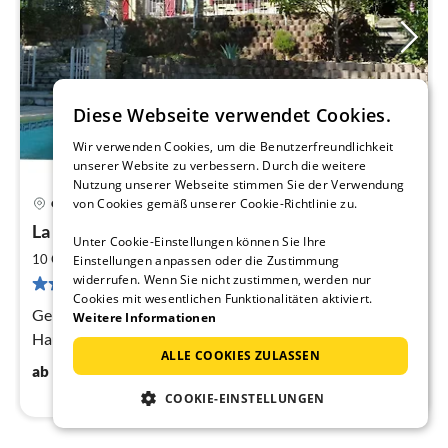
Diese Webseite verwendet Cookies.
Wir verwenden Cookies, um die Benutzerfreundlichkeit
unserer Website zu verbessern. Durch die weitere
Nutzung unserer Webseite stimmen Sie der Verwendung
41 km von Les Vans
von Cookies gemäß unserer Cookie-Richtlinie zu.
Carsan
Pre
La Sarrazine
ab
Unter Cookie-Einstellungen können Sie Ihre
7
2
10 Gäste
170 m
5
Schlafzimmer
Einstellungen anpassen oder die Zustimmung
pr
widerrufen. Wenn Sie nicht zustimmen, werden nur
6 Bewertungen
Na
Cookies mit wesentlichen Funktionalitäten aktiviert.
Geräumiges Ferienhaus mit Privatem Pool. Die Lage des
Weitere Informationen
Hauses bietet einen herrlichen Blick auf das Rhône-Tal.
ALLE COOKIES ZULASSEN
79
€
ab
/ Nacht
COOKIE-EINSTELLUNGEN