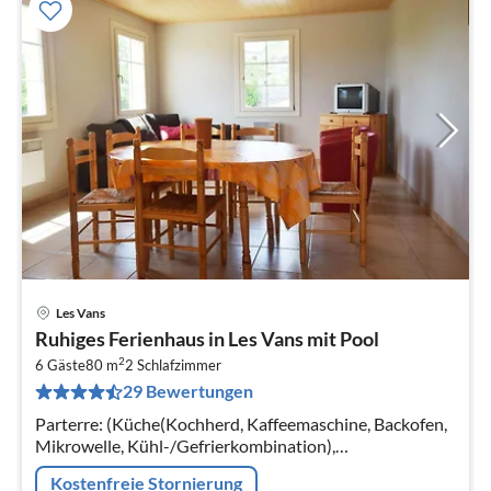
Les Vans
Pre
Ruhiges Ferienhaus in Les Vans mit Pool
ab
2
1
6 Gäste
80 m
2
Schlafzimmer
29 Bewertungen
pr
Na
Parterre: (Küche(Kochherd, Kaffeemaschine, Backofen,
Mikrowelle, Kühl-/Gefrierkombination),
Wohn/Esszimmer(TV, Esstisch, Sitzecke, Radio),
Kostenfreie Stornierung
Schlafzimmer(Doppelbett(160 x 200 cm))