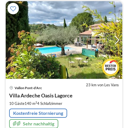
23 km von Les Vans
Pre
Vallon Pont-d'Arc
ab
2
Villa Ardeche Oasis Lagorce
pr
2
10 Gäste
140 m
4
Schlafzimmer
Na
Kostenfreie Stornierung
Sehr nachhaltig