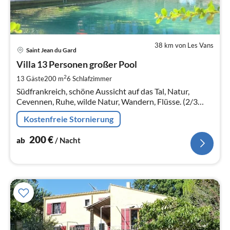
38 km von Les Vans
Pre
Saint Jean du Gard
ab
2
Villa 13 Personen großer Pool
pr
2
13 Gäste
200 m
6
Schlafzimmer
Na
Südfrankreich, schöne Aussicht auf das Tal, Natur,
Cevennen, Ruhe, wilde Natur, Wandern, Flüsse. (2/3
zusätzliche Personen möglich - spartanischerer
Kostenfreie Stornierung
Komfort)
200
€
ab
/ Nacht