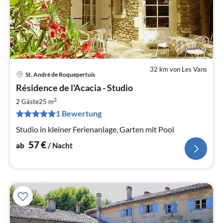
32 km von Les Vans
St. André de Roquepertuis
Pre
Résidence de l'Acacia - Studio
ab
5
2
2 Gäste
25 m
pr
1 Bewertung
Na
Studio in kleiner Ferienanlage, Garten mit Pool
57
€
ab
/ Nacht