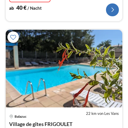
40
€
ab
/ Nacht
22 km von Les Vans
Balazuc
Pre
Village de gîtes FRIGOULET
ab