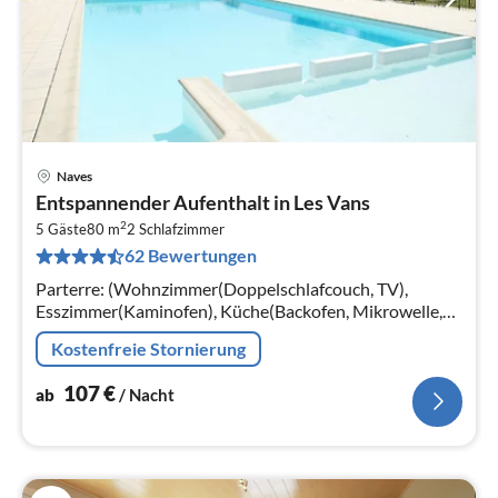
Naves
Pre
Entspannender Aufenthalt in Les Vans
ab
2
1
5 Gäste
80 m
2
Schlafzimmer
62 Bewertungen
pr
Na
Parterre: (Wohnzimmer(Doppelschlafcouch, TV),
Esszimmer(Kaminofen), Küche(Backofen, Mikrowelle,
Spülmaschine), Terrasse(überdacht)) Zwischengeschoss:
Kostenfreie Stornierung
(Schlafzimmer(Doppelbett))
107
€
ab
/ Nacht