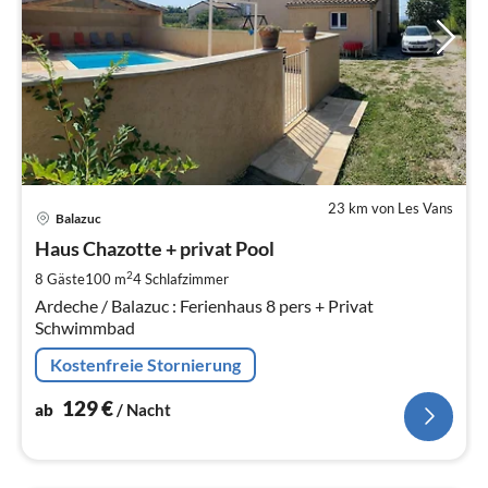
23 km von Les Vans
Pre
Balazuc
ab
1
Haus Chazotte + privat Pool
pr
2
8 Gäste
100 m
4
Schlafzimmer
Na
Ardeche / Balazuc : Ferienhaus 8 pers + Privat
Schwimmbad
Kostenfreie Stornierung
129
€
ab
/ Nacht