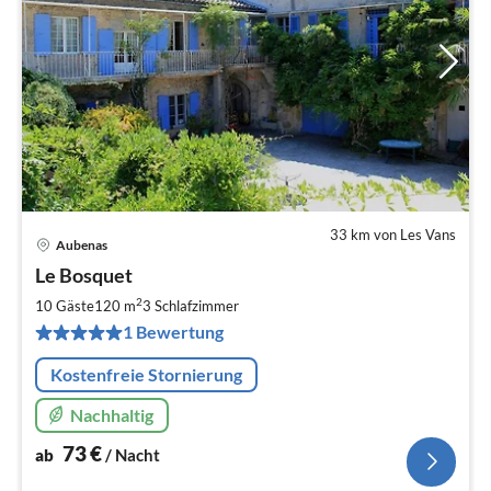
33 km von Les Vans
Aubenas
Pre
Le Bosquet
ab
7
2
10 Gäste
120 m
3
Schlafzimmer
pr
1 Bewertung
Na
Kostenfreie Stornierung
Nachhaltig
73
€
ab
/ Nacht