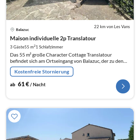
22 km von Les Vans
Pre
Balazuc
ab
6
Maison individuelle 2p Translatour
pr
2
3 Gäste
55 m
1
Schlafzimmer
Na
Das 55 m² große Character Cottage Translatour
befindet sich am Ortseingang von Balazuc, der zu den
"schönsten Dörfern Frankreichs" gehört und als "Village
Kostenfreie Stornierung
of Character" bezeichnet
61
€
ab
/ Nacht