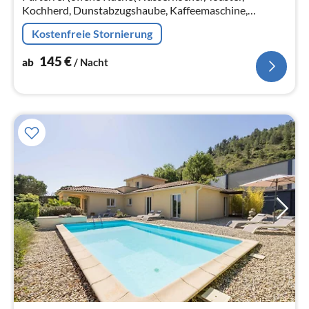
Kochherd, Dunstabzugshaube, Kaffeemaschine,
Espressomaschine, Backofen, Mikrowelle,
Kostenfreie Stornierung
Spülmaschine, Kühl-/Gefrierkombination)
145
€
ab
/ Nacht