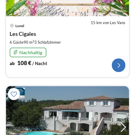
15 km von Les Vans
Pre
Lunel
ab
1
Les Cigales
pr
2
6 Gäste
90 m
3
Schlafzimmer
Na
Nachhaltig
108
€
ab
/ Nacht