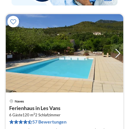
Naves
Pre
Ferienhaus in Les Vans
ab
2
1
6 Gäste
120 m
2
Schlafzimmer
57 Bewertungen
pr
Na