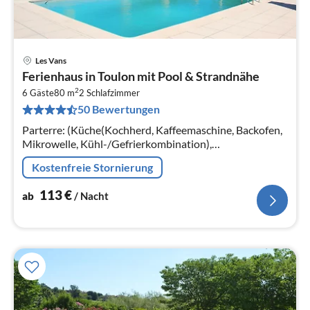
Les Vans
Pre
Ferienhaus in Toulon mit Pool & Strandnähe
ab
2
1
6 Gäste
80 m
2
Schlafzimmer
50 Bewertungen
pr
Na
Parterre: (Küche(Kochherd, Kaffeemaschine, Backofen,
Mikrowelle, Kühl-/Gefrierkombination),
Wohn/Esszimmer(TV, Esstisch, Sitzecke, Radio),
Kostenfreie Stornierung
Schlafzimmer(Doppelbett(160 x 200 cm))
113
€
ab
/ Nacht