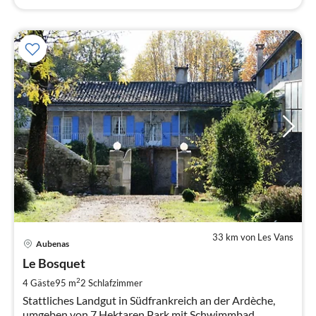
33 km von Les Vans
Pre
Aubenas
ab
6
Le Bosquet
pr
2
4 Gäste
95 m
2
Schlafzimmer
Na
Stattliches Landgut in Südfrankreich an der Ardèche,
umgeben von 7 Hektaren Park mit Schwimmbad,