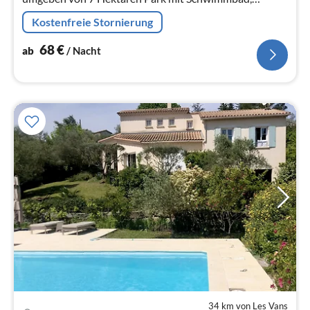
Wiesen und Obstplantagen, 500m vom Fluss mit
Kostenfreie Stornierung
Bademöglichkeit entfernt.
68
€
ab
/ Nacht
34 km von Les Vans
Pre