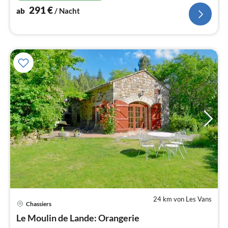
291
€
ab
/ Nacht
24 km von Les Vans
Chassiers
Pre
Le Moulin de Lande: Orangerie
ab