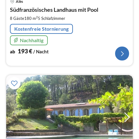
Alès
ab
1
Südfranzösisches Landhaus mit Pool
pr
2
8 Gäste
180 m
5
Schlafzimmer
Na
Kostenfreie Stornierung
Nachhaltig
193
€
ab
/ Nacht