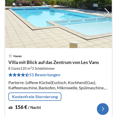
Naves
Pre
Villa mit Blick auf das Zentrum von Les Vans
ab
2
1
8 Gäste
120 m
3
Schlafzimmer
51 Bewertungen
pr
Na
Parterre: (offene Küche(Esstisch, Kochherd(Gas),
Kaffeemaschine, Backofen, Mikrowelle, Spülmaschine,
Kühl-/Gefrierkombination), Wohn/Esszimmer(Herd,
Kostenfreie Stornierung
Sitzecke)
156
€
ab
/ Nacht