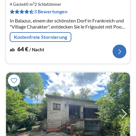
6
2
4 Gäste
60 m
2
Schlafzimmer
pr
3 Bewertungen
Na
In Balazuc, einem der schönsten Dorf in Frankreich und
"Village Charakter", entdecken Sie le Frigoulet mit Pool.
Gruppe, Familien oder Freunde
Kostenfreie Stornierung
64
€
ab
/ Nacht