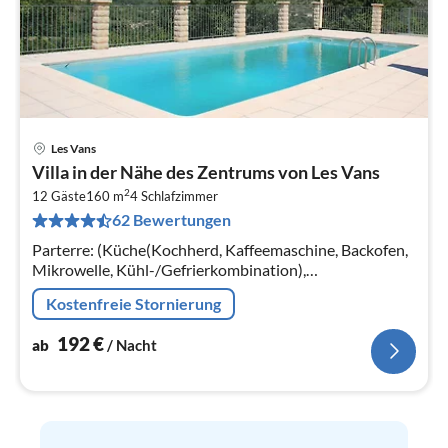
Les Vans
Pre
Villa in der Nähe des Zentrums von Les Vans
ab
2
1
12 Gäste
160 m
4
Schlafzimmer
62 Bewertungen
pr
Na
Parterre: (Küche(Kochherd, Kaffeemaschine, Backofen,
Mikrowelle, Kühl-/Gefrierkombination),
Küche(Kochherd, Kaffeemaschine, Backofen,
Kostenfreie Stornierung
Mikrowelle, Kühl-/Gefrierkombination)
192
€
ab
/ Nacht