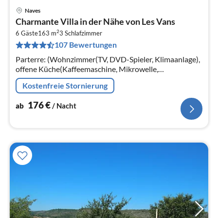
Naves
Pre
Charmante Villa in der Nähe von Les Vans
ab
2
1
6 Gäste
163 m
3
Schlafzimmer
107 Bewertungen
pr
Na
Parterre: (Wohnzimmer(TV, DVD-Spieler, Klimaanlage),
offene Küche(Kaffeemaschine, Mikrowelle,
Spülmaschine, Kühl-/Gefrierkombination),
Kostenfreie Stornierung
Schlafzimmer(Doppelbett(160 x 200 cm)
176
€
ab
/ Nacht