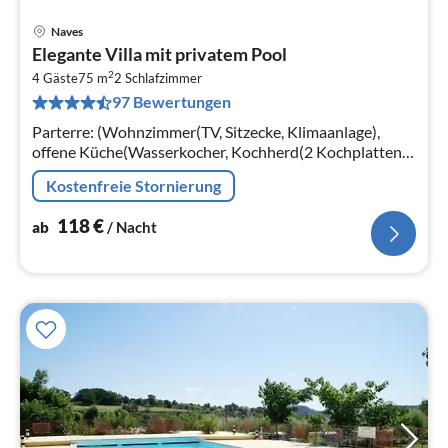
Naves
Pre
Elegante Villa mit privatem Pool
ab
2
1
4 Gäste
75 m
2
Schlafzimmer
97 Bewertungen
pr
Na
Parterre: (Wohnzimmer(TV, Sitzecke, Klimaanlage),
offene Küche(Wasserkocher, Kochherd(2 Kochplatten,
Gas)
Kostenfreie Stornierung
118
€
ab
/ Nacht