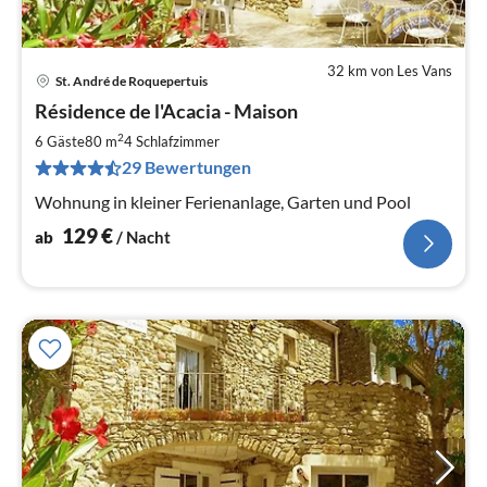
32 km von Les Vans
St. André de Roquepertuis
Pre
Résidence de l'Acacia - Maison
ab
1
2
6 Gäste
80 m
4
Schlafzimmer
pr
29 Bewertungen
Na
Wohnung in kleiner Ferienanlage, Garten und Pool
129
€
ab
/ Nacht