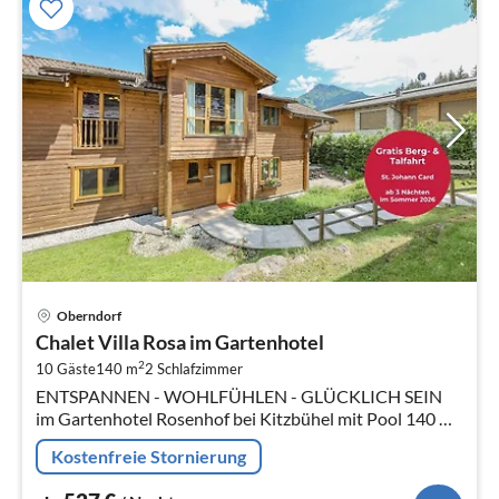
Pre
Oberndorf
ab
Chalet Villa Rosa im Gartenhotel
5
2
10 Gäste
140 m
2
Schlafzimmer
pr
ENTSPANNEN - WOHLFÜHLEN - GLÜCKLICH SEIN
Na
im Gartenhotel Rosenhof bei Kitzbühel mit Pool 140 m²
grosses, traumhaftes Holzhaus mit Flair auf 2 Etagen, im
Kostenfreie Stornierung
5000 m² Hotelgarten, ideal...