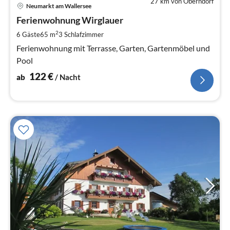
27 km von Oberndorf
Pre
Neumarkt am Wallersee
ab
1
Ferienwohnung Wirglauer
pr
2
6 Gäste
65 m
3
Schlafzimmer
Na
Ferienwohnung mit Terrasse, Garten, Gartenmöbel und
Pool
122
€
ab
/ Nacht