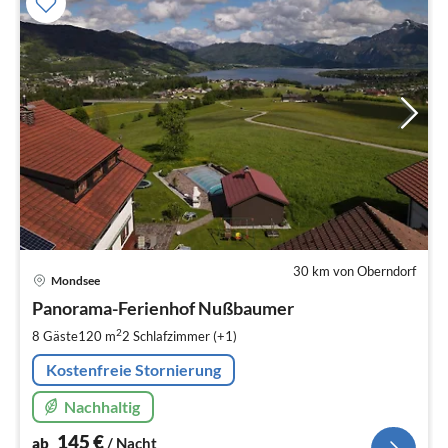
30 km von Oberndorf
Pre
Mondsee
ab
1
Panorama-Ferienhof Nußbaumer
pr
2
8 Gäste
120 m
2
Schlafzimmer (+1)
Na
Kostenfreie Stornierung
Nachhaltig
145
€
ab
/ Nacht