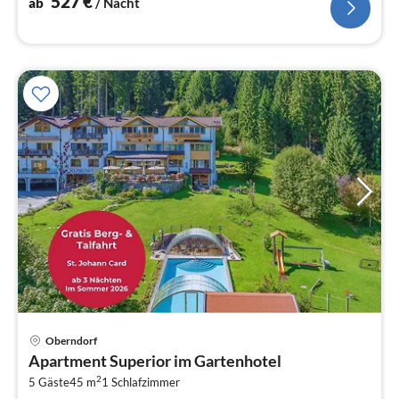
527
€
ab
/ Nacht
Pre
Oberndorf
ab
Apartment Superior im Gartenhotel
2
2
5 Gäste
45 m
1
Schlafzimmer
pr