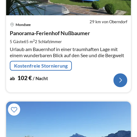
29 km von Oberndorf
Pre
Mondsee
ab
1
Panorama-Ferienhof Nußbaumer
pr
2
5 Gäste
65 m
2
Schlafzimmer
Na
Urlaub am Bauernhof in einer traumhaften Lage mit
einem wunderbaren Blick auf den See und die Bergwelt
Kostenfreie Stornierung
102
€
ab
/ Nacht