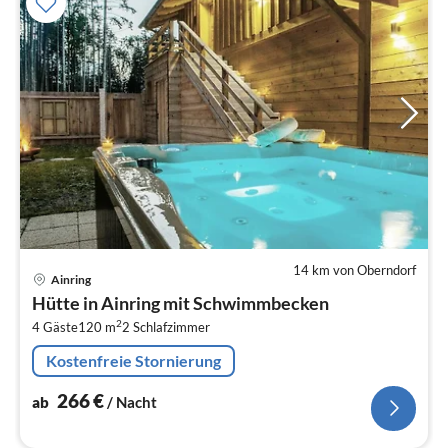
14 km von Oberndorf
Pre
Ainring
ab
Hütte in Ainring mit Schwimmbecken
2
2
4 Gäste
120 m
2
Schlafzimmer
pr
Na
Kostenfreie Stornierung
266
€
ab
/ Nacht