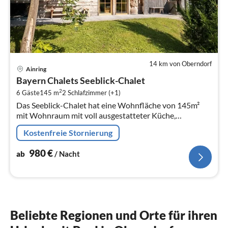
14 km von Oberndorf
Pre
Ainring
ab
Bayern Chalets Seeblick-Chalet
9
2
6 Gäste
145 m
2
Schlafzimmer (+1)
pr
Das Seeblick-Chalet hat eine Wohnfläche von 145m²
Na
mit Wohnraum mit voll ausgestatteter Küche,
Zirbenholz-Schlafzimmer im Parterre, grossem
Kostenfreie Stornierung
Badezimmer im Parterre, separates Schlafz...
980
€
ab
/ Nacht
Beliebte Regionen und Orte für ihren