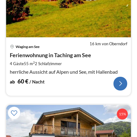
16 km von Oberndorf
Pre
Waging am See
ab
6
Ferienwohnung in Taching am See
pr
2
4 Gäste
55 m
2
Schlafzimmer
Na
herrliche Aussicht auf Alpen und See, mit Hallenbad
60
€
ab
/ Nacht
15%