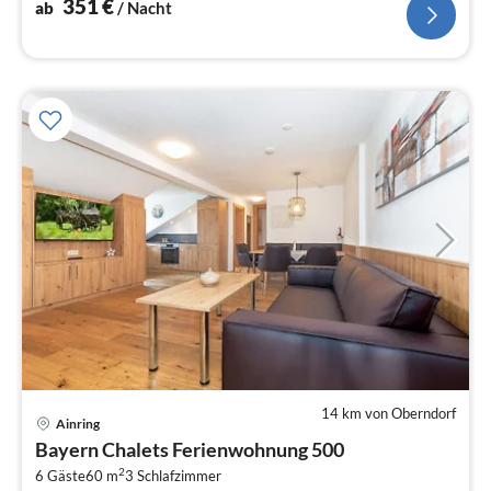
351
€
ab
/ Nacht
14 km von Oberndorf
Pre
Ainring
ab
Bayern Chalets Ferienwohnung 500
9
2
6 Gäste
60 m
3
Schlafzimmer
pr