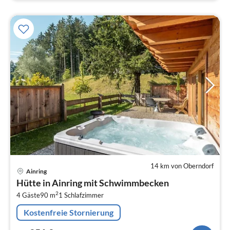
14 km von Oberndorf
Pre
Ainring
ab
Hütte in Ainring mit Schwimmbecken
3
2
4 Gäste
90 m
1
Schlafzimmer
pr
Na
Kostenfreie Stornierung