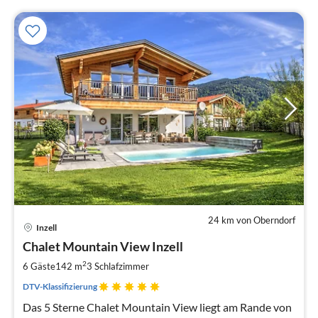
24 km von Oberndorf
Pre
Inzell
ab
3
Chalet Mountain View Inzell
pr
2
6 Gäste
142 m
3
Schlafzimmer
Na
DTV-Klassifizierung
Das 5 Sterne Chalet Mountain View liegt am Rande von