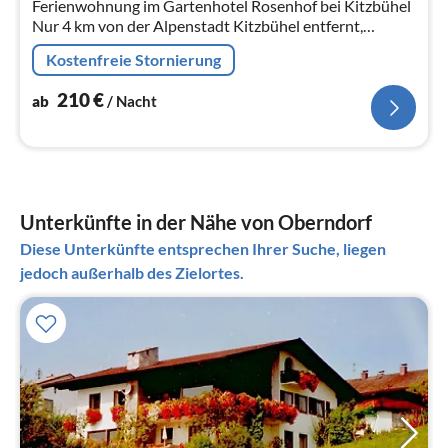
Ferienwohnung im Gartenhotel Rosenhof bei Kitzbühel
Na
Nur 4 km von der Alpenstadt Kitzbühel entfernt,
eingebettet in 5000 m² Garten, angrenzend an den Wald
Kostenfreie Stornierung
in ruhiger Lage mit imposa...
210
€
ab
/ Nacht
Unterkünfte in der Nähe von Oberndorf
Diese Unterkünfte entsprechen Ihrer Suche, liegen
jedoch außerhalb des Zielortes.