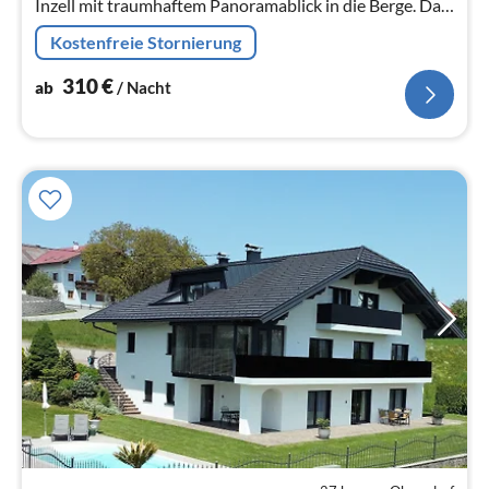
Inzell mit traumhaftem Panoramablick in die Berge. Das
luxuriöse ausgestattete, 142 qm große Chalet lässt
Kostenfreie Stornierung
keine Wünsche offen.
310
€
ab
/ Nacht