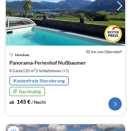
30 km von Oberndorf
Pre
Mondsee
ab
1
Panorama-Ferienhof Nußbaumer
pr
2
8 Gäste
120 m
2
Schlafzimmer (+1)
Na
Kostenfreie Stornierung
Nachhaltig
145
€
ab
/ Nacht