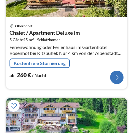
Pre
Oberndorf
ab
Chalet / Apartment Deluxe im
2
2
5 Gäste
45 m
1
Schlafzimmer
pr
Ferienwohnung oder Ferienhaus im Gartenhotel
Na
Rosenhof bei Kitzbühel: Nur 4 km von der Alpenstadt
Kitzbühel entfernt, eingebettet in 5000 m² Garten,
Kostenfreie Stornierung
angrenzend an den Wald mit ruhig...
260
€
ab
/ Nacht