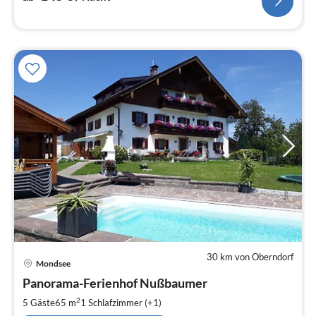
30 km von Oberndorf
Pre
Mondsee
ab
1
Panorama-Ferienhof Nußbaumer
pr
2
5 Gäste
65 m
1
Schlafzimmer (+1)
Na