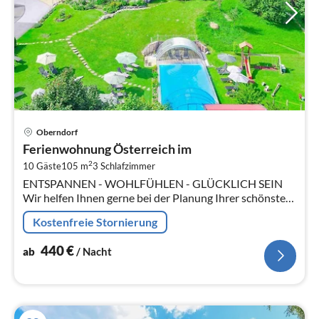
Pre
Oberndorf
ab
Ferienwohnung Österreich im
4
2
10 Gäste
105 m
3
Schlafzimmer
pr
ENTSPANNEN - WOHLFÜHLEN - GLÜCKLICH SEIN
Na
Wir helfen Ihnen gerne bei der Planung Ihrer schönsten
Tage im Jahr.
Kostenfreie Stornierung
440
€
ab
/ Nacht