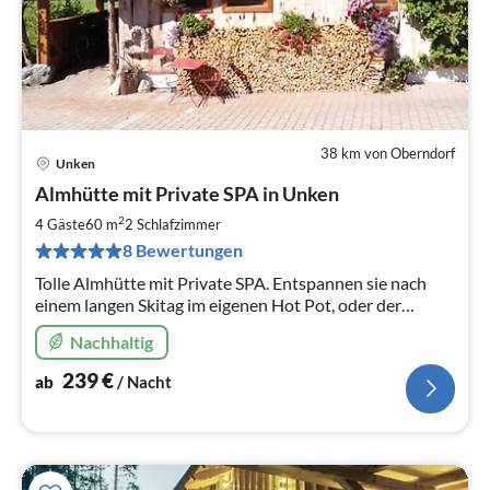
38 km von Oberndorf
Unken
Pre
Almhütte mit Private SPA in Unken
ab
2
2
4 Gäste
60 m
2
Schlafzimmer
pr
8 Bewertungen
Na
Tolle Almhütte mit Private SPA. Entspannen sie nach
einem langen Skitag im eigenen Hot Pot, oder der
eigenen Sauna. Wellness in den Salzburger Bergen
Nachhaltig
239
€
ab
/ Nacht