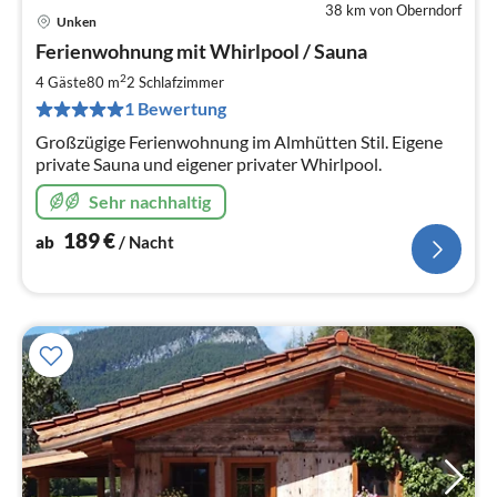
38 km von Oberndorf
Unken
Pre
Ferienwohnung mit Whirlpool / Sauna
ab
1
2
4 Gäste
80 m
2
Schlafzimmer
pr
1 Bewertung
Na
Großzügige Ferienwohnung im Almhütten Stil. Eigene
private Sauna und eigener privater Whirlpool.
Sehr nachhaltig
189
€
ab
/ Nacht