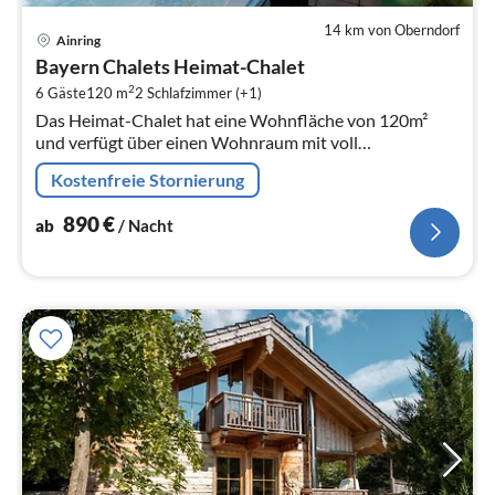
14 km von Oberndorf
Pre
Ainring
ab
Bayern Chalets Heimat-Chalet
8
2
6 Gäste
120 m
2
Schlafzimmer (+1)
pr
Das Heimat-Chalet hat eine Wohnfläche von 120m²
Na
und verfügt über einen Wohnraum mit voll
ausgestatteter Küche, ein Schlafzimmer im Parterre, ein
Kostenfreie Stornierung
grosses Badezimmer mit DU/WC, ein s...
890
€
ab
/ Nacht