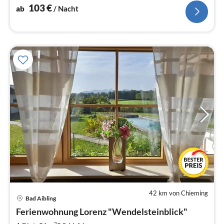
10 Euro pro Übernachtung
103
€
ab
/ Nacht
42 km von Chieming
Pre
Bad Aibling
ab
1
Ferienwohnung Lorenz "Wendelsteinblick"
pr
2