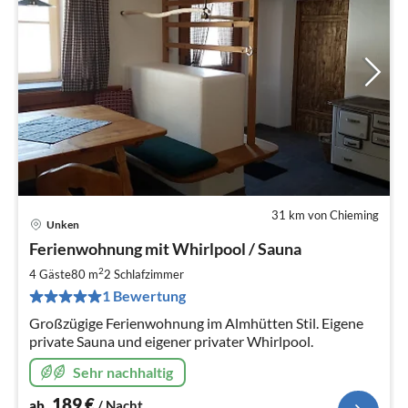
31 km von Chieming
Unken
Pre
Ferienwohnung mit Whirlpool / Sauna
ab
1
2
4 Gäste
80 m
2
Schlafzimmer
pr
1 Bewertung
Na
Großzügige Ferienwohnung im Almhütten Stil. Eigene
private Sauna und eigener privater Whirlpool.
Sehr nachhaltig
189
€
ab
/ Nacht