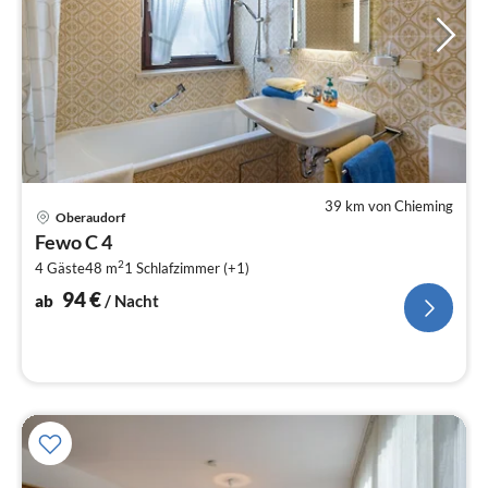
39 km von Chieming
Pre
Oberaudorf
ab
Fewo C 4
9
2
4 Gäste
48 m
1
Schlafzimmer (+1)
pr
Na
94
€
ab
/ Nacht