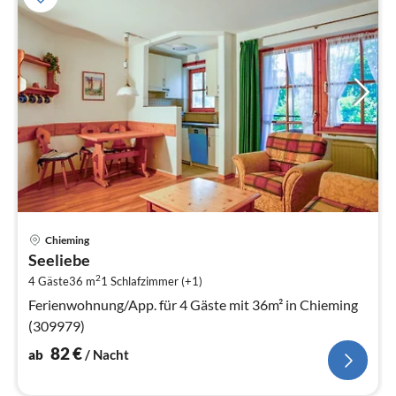
Pre
Chieming
ab
Seeliebe
8
2
4 Gäste
36 m
1
Schlafzimmer (+1)
pr
Na
Ferienwohnung/App. für 4 Gäste mit 36m² in Chieming
(309979)
82
€
ab
/ Nacht