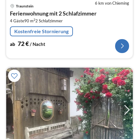
6 km von Chieming
Pre
Traunstein
ab
Ferienwohnung mit 2 Schlafzimmer
7
2
4 Gäste
90 m
2
Schlafzimmer
pr
Na
Kostenfreie Stornierung
72
€
ab
/ Nacht