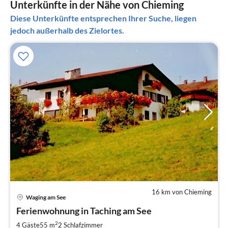
Unterkünfte in der Nähe von Chieming
Diese Unterkünfte entsprechen Ihrer Suche, liegen
jedoch außerhalb des Zielortes.
16 km von Chieming
Pre
Waging am See
ab
6
Ferienwohnung in Taching am See
pr
2
4 Gäste
55 m
2
Schlafzimmer