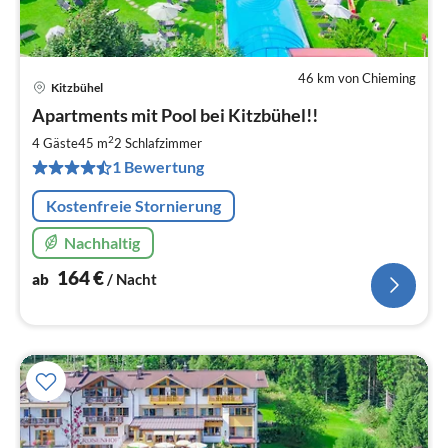
46 km von Chieming
Kitzbühel
Pre
Apartments mit Pool bei Kitzbühel!!
ab
1
2
4 Gäste
45 m
2
Schlafzimmer
pr
1 Bewertung
Na
Kostenfreie Stornierung
Nachhaltig
164
€
ab
/ Nacht