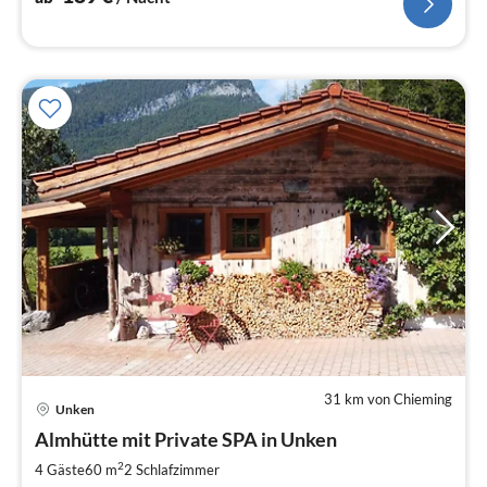
31 km von Chieming
Unken
Pre
Almhütte mit Private SPA in Unken
ab
2
2
4 Gäste
60 m
2
Schlafzimmer