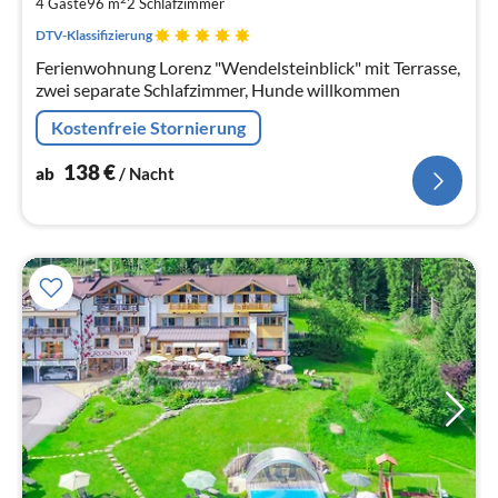
4 Gäste
96 m
2
Schlafzimmer
Na
DTV-Klassifizierung
Ferienwohnung Lorenz "Wendelsteinblick" mit Terrasse,
zwei separate Schlafzimmer, Hunde willkommen
Kostenfreie Stornierung
138
€
ab
/ Nacht