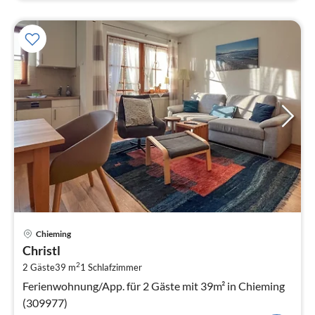
Pre
Chieming
ab
Christl
7
2
2 Gäste
39 m
1
Schlafzimmer
pr
Na
Ferienwohnung/App. für 2 Gäste mit 39m² in Chieming
(309977)