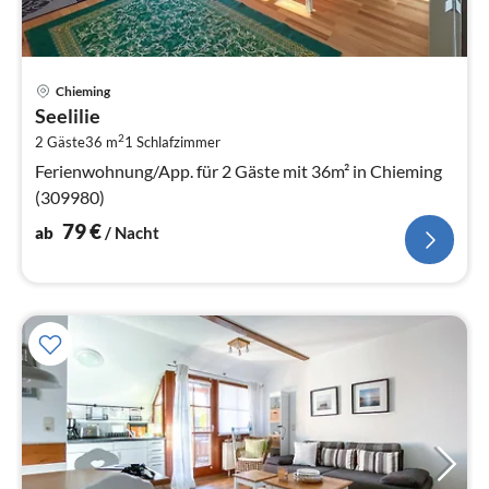
Pre
Chieming
ab
Seelilie
7
2
2 Gäste
36 m
1
Schlafzimmer
pr
Na
Ferienwohnung/App. für 2 Gäste mit 36m² in Chieming
(309980)
79
€
ab
/ Nacht