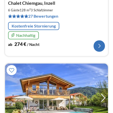
Chalet Chiemgau, Inzell
ab
2
2
6 Gäste
128 m
3
Schlafzimmer
pr
27 Bewertungen
Na
Kostenfreie Stornierung
Nachhaltig
274
€
ab
/ Nacht