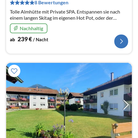
pr
8 Bewertungen
Na
Tolle Almhütte mit Private SPA. Entspannen sie nach
einem langen Skitag im eigenen Hot Pot, oder der
eigenen Sauna. Wellness in den Salzburger Bergen
Nachhaltig
239
€
ab
/ Nacht