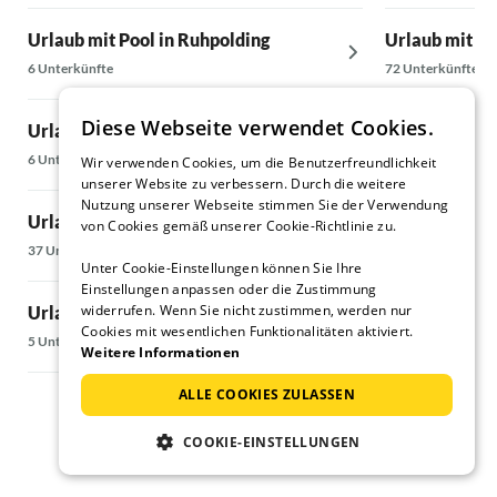
Urlaub mit Pool in Ruhpolding
Urlaub mit Po
6 Unterkünfte
72 Unterkünfte
Diese Webseite verwendet Cookies.
Urlaub mit Pool in Übersee
Urlaub mit Po
6 Unterkünfte
5 Unterkünfte
Wir verwenden Cookies, um die Benutzerfreundlichkeit
unserer Website zu verbessern. Durch die weitere
Nutzung unserer Webseite stimmen Sie der Verwendung
Urlaub mit Pool in Bayerbach
Urlaub mit Po
von Cookies gemäß unserer Cookie-Richtlinie zu.
37 Unterkünfte
10 Unterkünfte
Unter Cookie-Einstellungen können Sie Ihre
Einstellungen anpassen oder die Zustimmung
widerrufen. Wenn Sie nicht zustimmen, werden nur
Urlaub mit Pool in Bad Birnbach
Urlaub mit Poo
Cookies mit wesentlichen Funktionalitäten aktiviert.
5 Unterkünfte
15 Unterkünfte
Weitere Informationen
ALLE COOKIES ZULASSEN
COOKIE-EINSTELLUNGEN