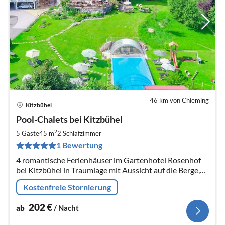
46 km von Chieming
Kitzbühel
Pre
Pool-Chalets bei Kitzbühel
ab
2
2
5 Gäste
45 m
2
Schlafzimmer
pr
1 Bewertung
Na
4 romantische Ferienhäuser im Gartenhotel Rosenhof
bei Kitzbühel in Traumlage mit Aussicht auf die Berge,
im 5000 m² Hotelgarten mit allen Rosenhof Vorteilen
Kostenfreie Stornierung
202
€
ab
/ Nacht