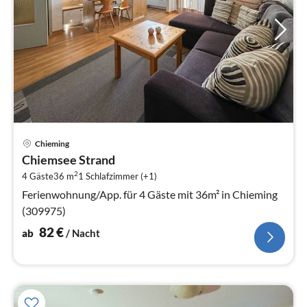
Pre
Chieming
ab
Chiemsee Strand
8
2
4 Gäste
36 m
1
Schlafzimmer (+1)
pr
Na
Ferienwohnung/App. für 4 Gäste mit 36m² in Chieming
(309975)
82
€
ab
/ Nacht