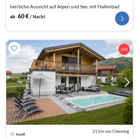
Na
herrliche Aussicht auf Alpen und See, mit Hallenbad
60
€
ab
/ Nacht
15%
21 km von Chieming
Inzell
Pre