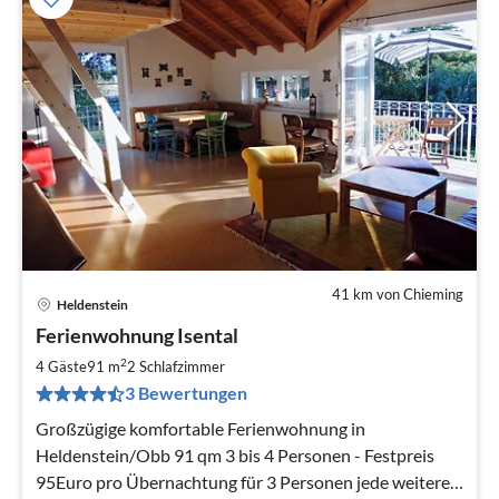
41 km von Chieming
Heldenstein
Pre
Ferienwohnung Isental
ab
1
2
4 Gäste
91 m
2
Schlafzimmer
pr
3 Bewertungen
Na
Großzügige komfortable Ferienwohnung in
Heldenstein/Obb 91 qm 3 bis 4 Personen - Festpreis
95Euro pro Übernachtung für 3 Personen jede weitere +