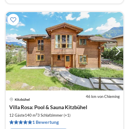
46 km von Chieming
Kitzbühel
Pre
Villa Rosa: Pool & Sauna Kitzbühel
ab
3
2
12 Gäste
140 m
3
Schlafzimmer (+1)
pr
1 Bewertung
Na