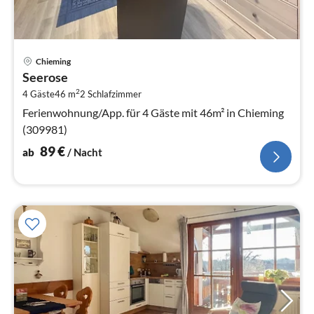
Pre
Chieming
ab
Seerose
8
2
4 Gäste
46 m
2
Schlafzimmer
pr
Na
Ferienwohnung/App. für 4 Gäste mit 46m² in Chieming
(309981)
89
€
ab
/ Nacht