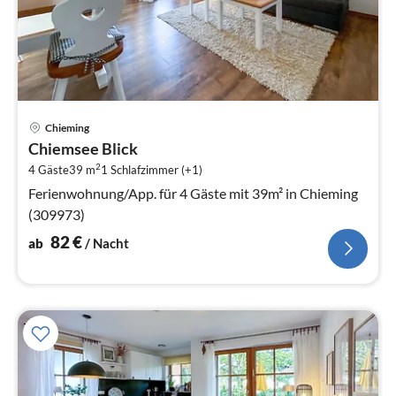
Pre
Chieming
ab
Chiemsee Blick
8
2
4 Gäste
39 m
1
Schlafzimmer (+1)
pr
Na
Ferienwohnung/App. für 4 Gäste mit 39m² in Chieming
(309973)
82
€
ab
/ Nacht