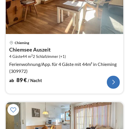
Pre
Chieming
ab
Chiemsee Auszeit
8
2
4 Gäste
44 m
2
Schlafzimmer (+1)
pr
Na
Ferienwohnung/App. für 4 Gäste mit 44m² in Chieming
(309972)
89
€
ab
/ Nacht