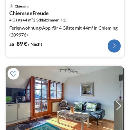
Pre
Chieming
ab
ChiemseeFreude
8
2
4 Gäste
44 m
2
Schlafzimmer (+1)
pr
Na
Ferienwohnung/App. für 4 Gäste mit 44m² in Chieming
(309976)
89
€
ab
/ Nacht