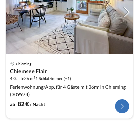
Pre
Chieming
ab
Chiemsee Flair
8
2
4 Gäste
36 m
1
Schlafzimmer (+1)
pr
Na
Ferienwohnung/App. für 4 Gäste mit 36m² in Chieming
(309974)
82
€
ab
/ Nacht