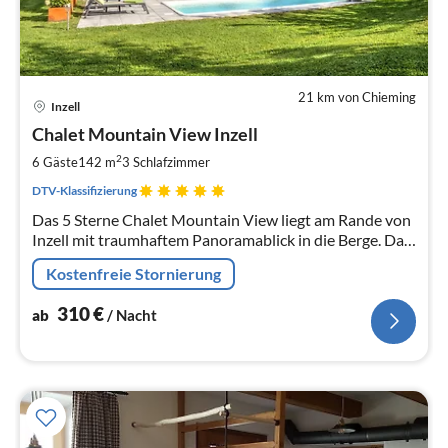
21 km von Chieming
Pre
Inzell
ab
3
Chalet Mountain View Inzell
pr
2
6 Gäste
142 m
3
Schlafzimmer
Na
DTV-Klassifizierung
Das 5 Sterne Chalet Mountain View liegt am Rande von
Inzell mit traumhaftem Panoramablick in die Berge. Das
luxuriöse ausgestattete, 142 qm große Chalet lässt
Kostenfreie Stornierung
keine Wünsche offen.
310
€
ab
/ Nacht