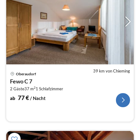
39 km von Chieming
Pre
Oberaudorf
ab
Fewo C 7
7
2
2 Gäste
37 m
1
Schlafzimmer
pr
Na
77
€
ab
/ Nacht