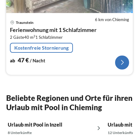
6 km von Chieming
Pre
Traunstein
ab
Ferienwohnung mit 1 Schlafzimmer
4
2
2 Gäste
40 m
1
Schlafzimmer
pr
Na
Kostenfreie Stornierung
47
€
ab
/ Nacht
Beliebte Regionen und Orte für ihren
Urlaub mit Pool in Chieming
Urlaub mit Pool in Inzell
Urlaub mit Po
8 Unterkünfte
12 Unterkünfte