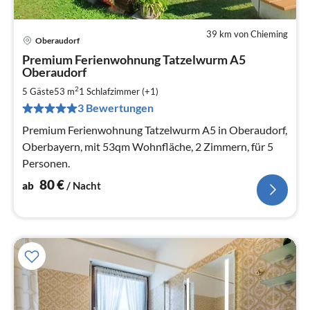
39 km von Chieming
Oberaudorf
Pre
Premium Ferienwohnung Tatzelwurm A5
ab
Oberaudorf
8
2
5 Gäste
53 m
1
Schlafzimmer (+1)
pr
Na
3 Bewertungen
Premium Ferienwohnung Tatzelwurm A5 in Oberaudorf,
Oberbayern, mit 53qm Wohnfläche, 2 Zimmern, für 5
Personen.
80
€
ab
/ Nacht