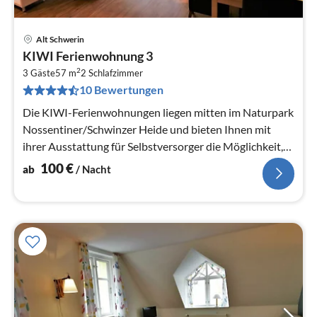
Alt Schwerin
Pre
KIWI Ferienwohnung 3
ab
2
1
3 Gäste
57 m
2
Schlafzimmer
10 Bewertungen
pr
Na
Die KIWI-Ferienwohnungen liegen mitten im Naturpark
Nossentiner/Schwinzer Heide und bieten Ihnen mit
ihrer Ausstattung für Selbstversorger die Möglichkeit,
den Urlaub unabhängig...
100
€
ab
/ Nacht