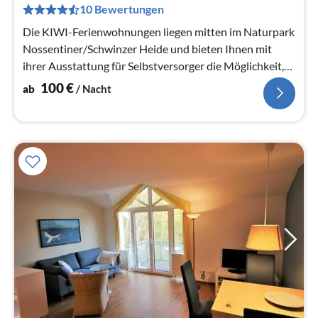
10 Bewertungen
pr
Na
Die KIWI-Ferienwohnungen liegen mitten im Naturpark
Nossentiner/Schwinzer Heide und bieten Ihnen mit
ihrer Ausstattung für Selbstversorger die Möglichkeit,
den Urlaub unabhängig...
100
€
ab
/ Nacht