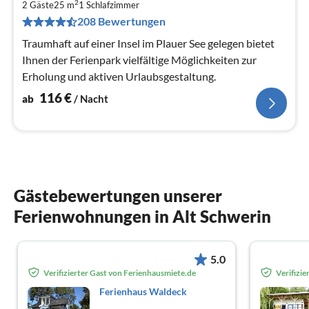
2
1
2 Gäste
25 m
1
Schlafzimmer
208 Bewertungen
pr
Na
Traumhaft auf einer Insel im Plauer See gelegen bietet
Ihnen der Ferienpark vielfältige Möglichkeiten zur
Erholung und aktiven Urlaubsgestaltung.
116
€
ab
/ Nacht
Gästebewertungen unserer
Ferienwohnungen in Alt Schwerin
5.0
Verifizierter Gast von Ferienhausmiete.de
Verifizi
Ferienhaus Waldeck