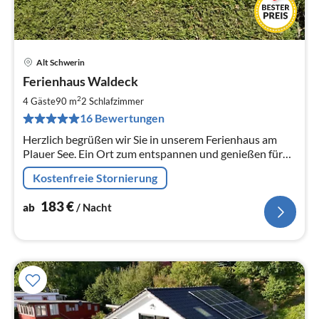
Alt Schwerin
Pre
Ferienhaus Waldeck
ab
1
2
4 Gäste
90 m
2
Schlafzimmer
pr
16 Bewertungen
Na
Herzlich begrüßen wir Sie in unserem Ferienhaus am
Plauer See. Ein Ort zum entspannen und genießen für
einen Urlaub mit Familie, Freunden oder als Paar.
Kostenfreie Stornierung
183
€
ab
/ Nacht