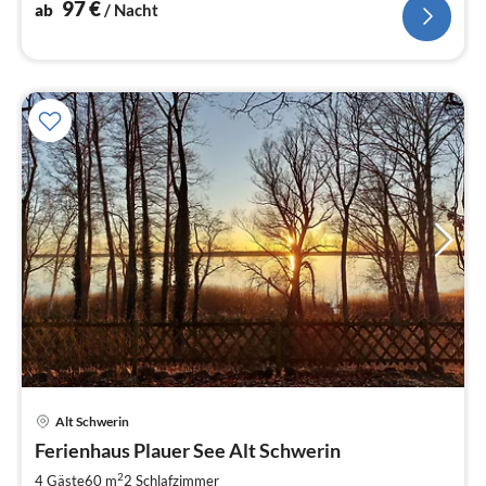
97
€
ab
/ Nacht
Pre
Alt Schwerin
ab
1
Ferienhaus Plauer See Alt Schwerin
pr
2
4 Gäste
60 m
2
Schlafzimmer