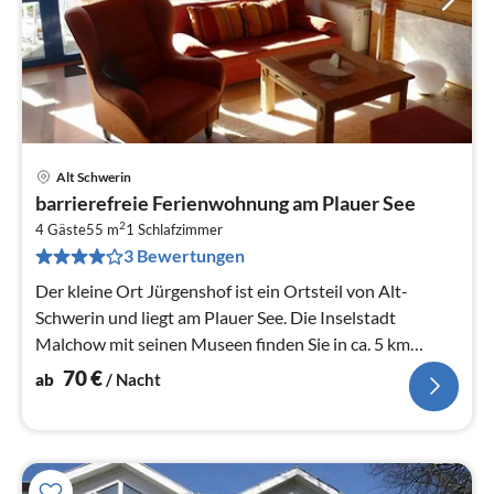
Alt Schwerin
Pre
barrierefreie Ferienwohnung am Plauer See
ab
2
7
4 Gäste
55 m
1
Schlafzimmer
3 Bewertungen
pr
Na
Der kleine Ort Jürgenshof ist ein Ortsteil von Alt-
Schwerin und liegt am Plauer See. Die Inselstadt
Malchow mit seinen Museen finden Sie in ca. 5 km
Entfernung.
70
€
ab
/ Nacht