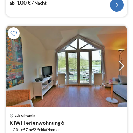
den Urlaub unabhängig...
100
€
ab
/ Nacht
Alt Schwerin
Pre
KIWI Ferienwohnung 6
ab
2
1
4 Gäste
57 m
2
Schlafzimmer