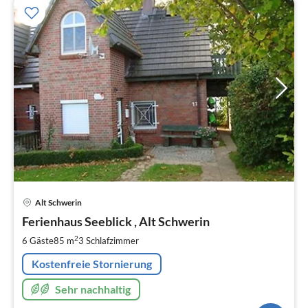
Pre
Alt Schwerin
ab
9
Ferienhaus Seeblick , Alt Schwerin
pr
2
6 Gäste
85 m
3
Schlafzimmer
Na
Kostenfreie Stornierung
Sehr nachhaltig