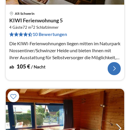
Alt Schwerin
Pre
KIWI Ferienwohnung 5
ab
2
1
4 Gäste
72 m
2
Schlafzimmer
10 Bewertungen
pr
Na
Die KIWI-Ferienwohnungen liegen mitten im Naturpark
Nossentiner/Schwinzer Heide und bieten Ihnen mit
ihrer Ausstattung für Selbstversorger die Möglichkeit,
den Urlaub unabhängig...
105
€
ab
/ Nacht