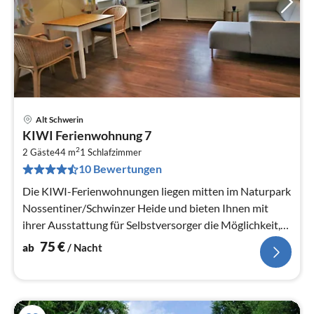
Alt Schwerin
Pre
KIWI Ferienwohnung 7
ab
2
7
2 Gäste
44 m
1
Schlafzimmer
10 Bewertungen
pr
Na
Die KIWI-Ferienwohnungen liegen mitten im Naturpark
Nossentiner/Schwinzer Heide und bieten Ihnen mit
ihrer Ausstattung für Selbstversorger die Möglichkeit,
den Urlaub unabhängig...
75
€
ab
/ Nacht