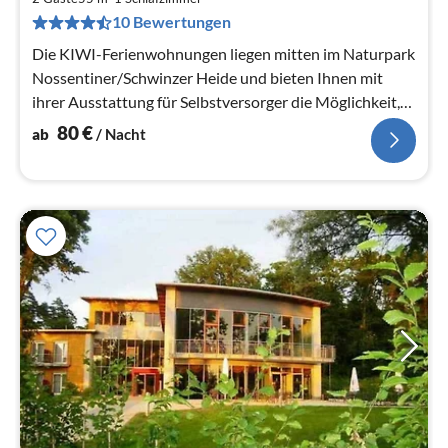
8
10 Bewertungen
pr
Na
Die KIWI-Ferienwohnungen liegen mitten im Naturpark
Nossentiner/Schwinzer Heide und bieten Ihnen mit
ihrer Ausstattung für Selbstversorger die Möglichkeit,
den Urlaub unabhängig...
80
€
ab
/ Nacht