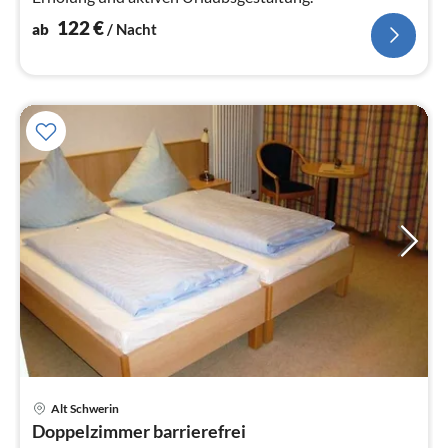
122
€
ab
/ Nacht
Alt Schwerin
Pre
Doppelzimmer barrierefrei
ab