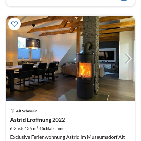
Pre
Alt Schwerin
ab
1
Astrid Eröffnung 2022
pr
2
6 Gäste
135 m
3
Schlafzimmer
Na
Exclusive Ferienwohnung Astrid im Museumsdorf Alt