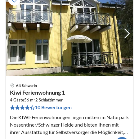
Alt Schwerin
Pre
Kiwi Ferienwohnung 1
ab
2
1
4 Gäste
56 m
2
Schlafzimmer
10 Bewertungen
pr
Na
Die KIWI-Ferienwohnungen liegen mitten im Naturpark
Nossentiner/Schwinzer Heide und bieten Ihnen mit
ihrer Ausstattung für Selbstversorger die Möglichkeit,