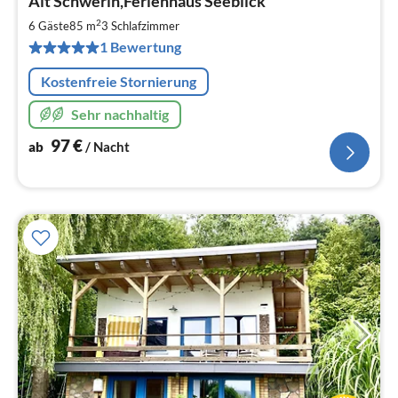
Alt Schwerin,Ferienhaus Seeblick
ab
9
2
6 Gäste
85 m
3
Schlafzimmer
pr
1 Bewertung
Na
Kostenfreie Stornierung
Sehr nachhaltig
97
€
ab
/ Nacht