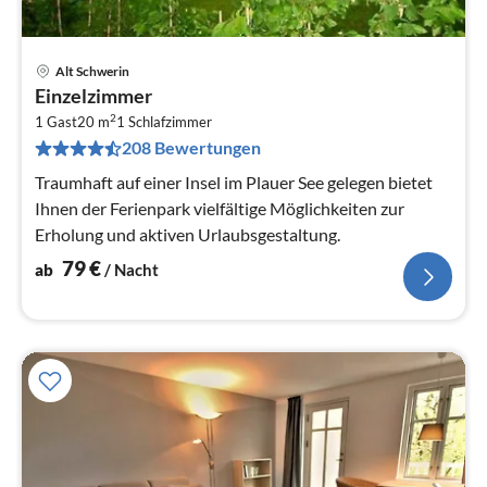
Alt Schwerin
Pre
Einzelzimmer
ab
2
7
1 Gast
20 m
1
Schlafzimmer
208 Bewertungen
pr
Na
Traumhaft auf einer Insel im Plauer See gelegen bietet
Ihnen der Ferienpark vielfältige Möglichkeiten zur
Erholung und aktiven Urlaubsgestaltung.
79
€
ab
/ Nacht