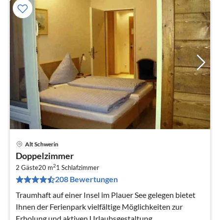
Alt Schwerin
Pre
Doppelzimmer
ab
2
1
2 Gäste
20 m
1
Schlafzimmer
208 Bewertungen
pr
Na
Traumhaft auf einer Insel im Plauer See gelegen bietet
Ihnen der Ferienpark vielfältige Möglichkeiten zur
Erholung und aktiven Urlaubsgestaltung.