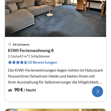
Alt Schwerin
Pre
KIWI Ferienwohnung 8
ab
2
9
2 Gäste
43 m
1
Schlafzimmer
10 Bewertungen
pr
Na
Die KIWI-Ferienwohnungen liegen mitten im Naturpark
Nossentiner/Schwinzer Heide und bieten Ihnen mit
ihrer Ausstattung für Selbstversorger die Möglichkeit,
den Urlaub unabhängig...
90
€
ab
/ Nacht