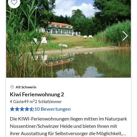
Alt Schwerin
Pre
Kiwi Ferienwohnung 2
ab
2
9
4 Gäste
49 m
2
Schlafzimmer
10 Bewertungen
pr
Na
Die KIWI-Ferienwohnungen liegen mitten im Naturpark
Nossentiner/Schwinzer Heide und bieten Ihnen mit
ihrer Ausstattung für Selbstversorger die Möglichkeit,