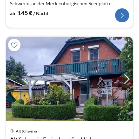
Schwerin, an der Mecklenburgischen Seenplatte.
145
€
ab
/ Nacht
Alt Schwerin
Pre