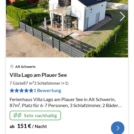
Alt Schwerin
Pre
Villa Lago am Plauer See
ab
1
2
7 Gäste
87 m
3
Schlafzimmer (+1)
pr
1 Bewertung
Na
Ferienhaus Villa Lago am Plauer See in Alt Schwerin,
87m², Platz für 6-7 Personen, 3 Schlafzimmer, 2 Bäder
und eine Wohnküche mit charmanter Terrasse und
Sehr nachhaltig
Seeblick. Mit Boot (Anka)
151
€
ab
/ Nacht