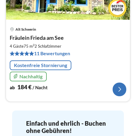
Alt Schwerin
Pre
Fräulein Frieda am See
ab
1
2
4 Gäste
75 m
2
Schlafzimmer
pr
11 Bewertungen
Na
Kostenfreie Stornierung
Nachhaltig
184
€
ab
/ Nacht
Einfach und ehrlich - Buchen
ohne Gebühren!