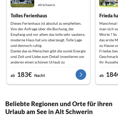
Alt Schwerin
Tolles Ferienhaus
Frieda h
Dieses Ferienhaus ist absolut zu empfehlen.
Manchmal t
Von der Anfrage über die Buchung, der
man sich so
Empfang und vor allem das tolle sehr saubere,
Worte ? So 
moderne Haus hat uns überzeugt. Tolle Lage
das erste M
und dennoch ruhig.
zu Hause un
Danke das es Menschen gibt die soviel Energie
Friedas bes
und Zeit und Liebe zum Detail investieren um
Geschmack 
anderen einen schönen Urlaub zu
ihr Ausseh
ermöglichen. Wir kommen bestimmt nochmal
an Anne fü
183€
184
wieder.
Fräulein Fr
ab
Nacht
ab
Mario und 
Beliebte Regionen und Orte für ihren
Urlaub am See in Alt Schwerin