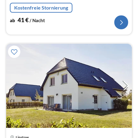
Kaffeemaschine, Backofen, Mikrowelle, Spülmaschine,
Kostenfreie Stornierung
Kühlschrank(+ Gefrierfach))
41
€
ab
/ Nacht
Linstow