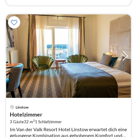
Pre
Linstow
ab
Hotelzimmer
1
2
3 Gäste
32 m
1
Schlafzimmer
pr
Im Van der Valk Resort Hotel Linstow erwartet dich eine
Na
gelungene Kombination aus gehobenem Komfort und