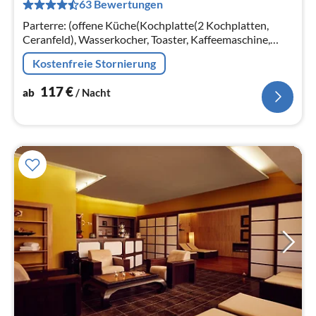
63 Bewertungen
pr
Na
Parterre: (offene Küche(Kochplatte(2 Kochplatten,
Ceranfeld), Wasserkocher, Toaster, Kaffeemaschine,
Mikrowelle, Kühlschrank(+ Gefrierfach))
Kostenfreie Stornierung
117
€
ab
/ Nacht