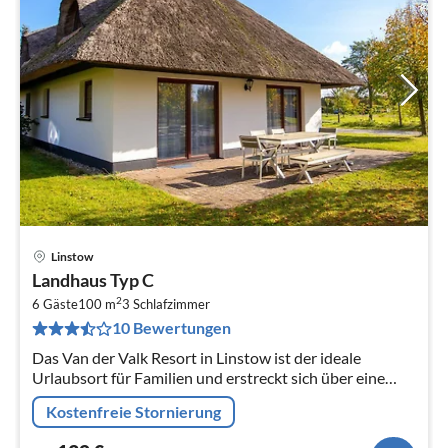
Linstow
Pre
Landhaus Typ C
ab
2
1
6 Gäste
100 m
3
Schlafzimmer
10 Bewertungen
pr
Na
Das Van der Valk Resort in Linstow ist der ideale
Urlaubsort für Familien und erstreckt sich über eine
weitläufige, malerische Landschaft mit 400
Kostenfreie Stornierung
verschiedenen Ferienhäusern und...