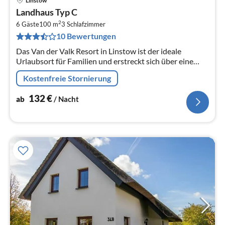
Linstow
Pre
Landhaus Typ C
ab
2
1
6 Gäste
100 m
3
Schlafzimmer
10 Bewertungen
pr
Na
Das Van der Valk Resort in Linstow ist der ideale
Urlaubsort für Familien und erstreckt sich über eine
weitläufige, malerische Landschaft mit 400
Kostenfreie Stornierung
verschiedenen Ferienhäusern und...
132
€
ab
/ Nacht