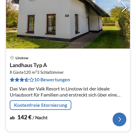
Linstow
Pre
Landhaus Typ A
ab
2
1
8 Gäste
120 m
3
Schlafzimmer
10 Bewertungen
pr
Na
Das Van der Valk Resort in Linstow ist der ideale
Urlaubsort für Familien und erstreckt sich über eine
weitläufige, malerische Landschaft mit 400
Kostenfreie Stornierung
verschiedenen Ferienhäusern und...
142
€
ab
/ Nacht