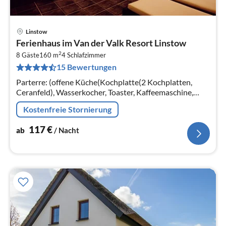
Linstow
Pre
Ferienhaus im Van der Valk Resort Linstow
ab
2
1
8 Gäste
160 m
4
Schlafzimmer
15 Bewertungen
pr
Na
Parterre: (offene Küche(Kochplatte(2 Kochplatten,
Ceranfeld), Wasserkocher, Toaster, Kaffeemaschine,
Mikrowelle, Kühlschrank(+ Gefrierfach))
Kostenfreie Stornierung
117
€
ab
/ Nacht