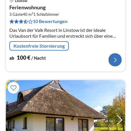
Linstow
Pre
Ferienwohnung
ab
2
1
3 Gäste
40 m
1
Schlafzimmer
10 Bewertungen
pr
Na
Das Van der Valk Resort in Linstow ist der ideale
Urlaubsort für Familien und erstreckt sich über eine
weitläufige, malerische Landschaft mit 400
Kostenfreie Stornierung
verschiedenen Ferienhäusern und...
100
€
ab
/ Nacht