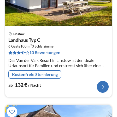
Linstow
Pre
Landhaus Typ C
ab
2
1
6 Gäste
100 m
3
Schlafzimmer
10 Bewertungen
pr
Na
Das Van der Valk Resort in Linstow ist der ideale
Urlaubsort für Familien und erstreckt sich über eine
weitläufige, malerische Landschaft mit 400
Kostenfreie Stornierung
verschiedenen Ferienhäusern und...
132
€
ab
/ Nacht