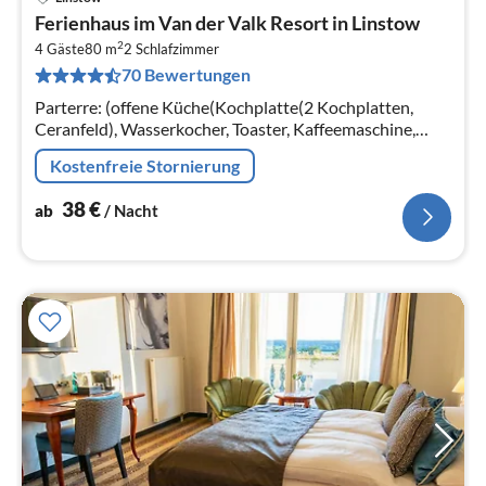
Pre
Ferienhaus im Van der Valk Resort in Linstow
ab
2
3
4 Gäste
80 m
2
Schlafzimmer
70 Bewertungen
pr
Na
Parterre: (offene Küche(Kochplatte(2 Kochplatten,
Ceranfeld), Wasserkocher, Toaster, Kaffeemaschine,
Mikrowelle, Spülmaschine, Kühlschrank(+ Gefrierfach))
Kostenfreie Stornierung
38
€
ab
/ Nacht