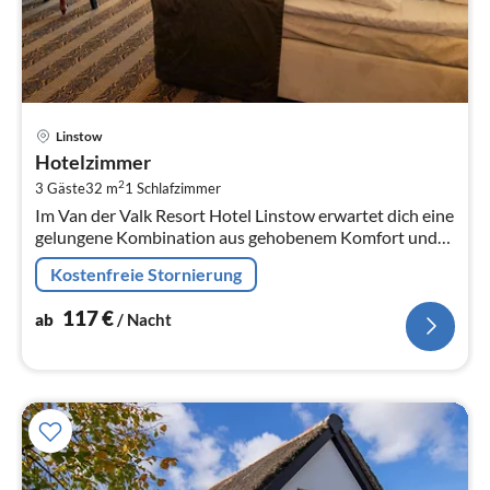
Pre
Linstow
ab
Hotelzimmer
1
2
3 Gäste
32 m
1
Schlafzimmer
pr
Im Van der Valk Resort Hotel Linstow erwartet dich eine
Na
gelungene Kombination aus gehobenem Komfort und
naturnahem Erholungsort.
Kostenfreie Stornierung
117
€
ab
/ Nacht