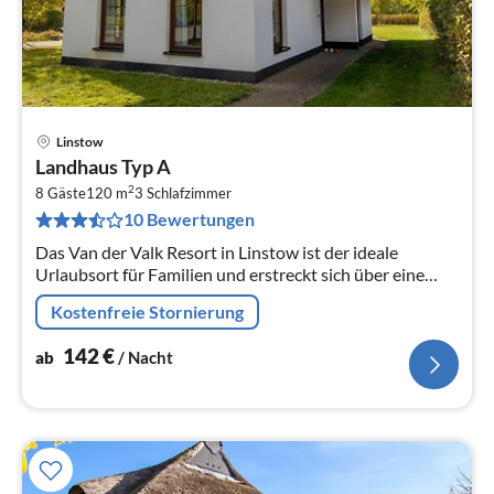
Linstow
Pre
Landhaus Typ A
ab
2
1
8 Gäste
120 m
3
Schlafzimmer
10 Bewertungen
pr
Na
Das Van der Valk Resort in Linstow ist der ideale
Urlaubsort für Familien und erstreckt sich über eine
weitläufige, malerische Landschaft mit 400
Kostenfreie Stornierung
verschiedenen Ferienhäusern und...
142
€
ab
/ Nacht