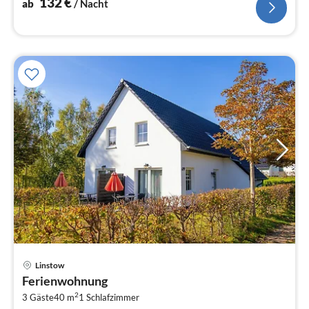
132
€
ab
/ Nacht
Linstow
Pre
Ferienwohnung
ab
2
1
3 Gäste
40 m
1
Schlafzimmer