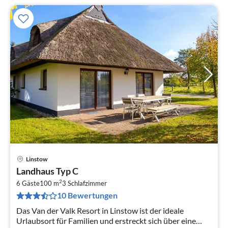
Linstow
Pre
Landhaus Typ C
ab
2
1
6 Gäste
100 m
3
Schlafzimmer
10 Bewertungen
pr
Na
Das Van der Valk Resort in Linstow ist der ideale
Urlaubsort für Familien und erstreckt sich über eine