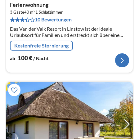
Pre
Ferienwohnung
ab
2
1
3 Gäste
40 m
1
Schlafzimmer
10 Bewertungen
pr
Na
Das Van der Valk Resort in Linstow ist der ideale
Urlaubsort für Familien und erstreckt sich über eine
weitläufige, malerische Landschaft mit 400
Kostenfreie Stornierung
verschiedenen Ferienhäusern und...
100
€
ab
/ Nacht