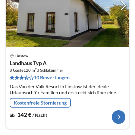
Linstow
Pre
Landhaus Typ A
ab
2
1
8 Gäste
120 m
3
Schlafzimmer
10 Bewertungen
pr
Na
Das Van der Valk Resort in Linstow ist der ideale
Urlaubsort für Familien und erstreckt sich über eine
weitläufige, malerische Landschaft mit 400
Kostenfreie Stornierung
verschiedenen Ferienhäusern und...
142
€
ab
/ Nacht