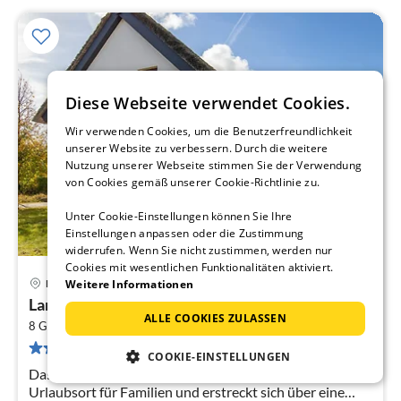
Diese Webseite verwendet Cookies.
Wir verwenden Cookies, um die Benutzerfreundlichkeit
unserer Website zu verbessern. Durch die weitere
Nutzung unserer Webseite stimmen Sie der Verwendung
von Cookies gemäß unserer Cookie-Richtlinie zu.
Unter Cookie-Einstellungen können Sie Ihre
Einstellungen anpassen oder die Zustimmung
widerrufen. Wenn Sie nicht zustimmen, werden nur
Cookies mit wesentlichen Funktionalitäten aktiviert.
Weitere Informationen
Linstow
Pre
Landhaus Typ A
ab
ALLE COOKIES ZULASSEN
2
1
8 Gäste
120 m
3
Schlafzimmer
10 Bewertungen
pr
COOKIE-EINSTELLUNGEN
Na
Das Van der Valk Resort in Linstow ist der ideale
Urlaubsort für Familien und erstreckt sich über eine