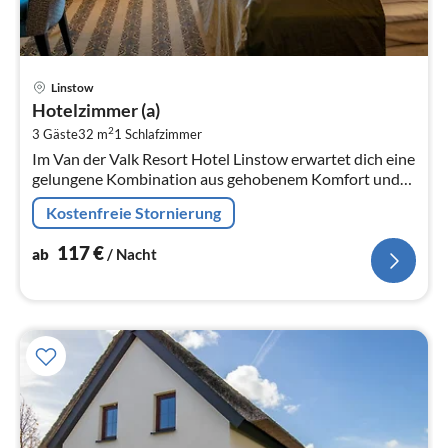
Pre
Linstow
ab
Hotelzimmer (a)
1
2
3 Gäste
32 m
1
Schlafzimmer
pr
Im Van der Valk Resort Hotel Linstow erwartet dich eine
Na
gelungene Kombination aus gehobenem Komfort und
naturnahem Erholungsort.
Kostenfreie Stornierung
117
€
ab
/ Nacht