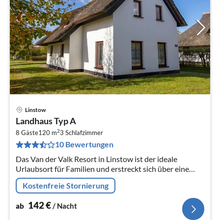
Linstow
Pre
Landhaus Typ A
ab
2
1
8 Gäste
120 m
3
Schlafzimmer
10 Bewertungen
pr
Na
Das Van der Valk Resort in Linstow ist der ideale
Urlaubsort für Familien und erstreckt sich über eine
weitläufige, malerische Landschaft mit 400
Kostenfreie Stornierung
verschiedenen Ferienhäusern und...
142
€
ab
/ Nacht