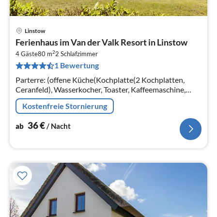
Linstow
Pre
Ferienhaus im Van der Valk Resort in Linstow
ab
2
3
4 Gäste
80 m
2
Schlafzimmer
1 Bewertung
pr
Na
Parterre: (offene Küche(Kochplatte(2 Kochplatten,
Ceranfeld), Wasserkocher, Toaster, Kaffeemaschine,
Mikrowelle, Spülmaschine, Kühlschrank(+ Gefrierfach))
Kostenfreie Stornierung
36
€
ab
/ Nacht