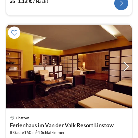
132
€
ab
/ Nacht
Linstow
Pre
Ferienhaus im Van der Valk Resort Linstow
ab
2
1
8 Gäste
160 m
4
Schlafzimmer