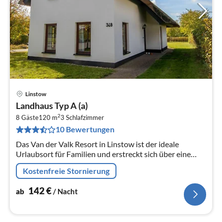
Linstow
Pre
Landhaus Typ A (a)
ab
2
1
8 Gäste
120 m
3
Schlafzimmer
10 Bewertungen
pr
Na
Das Van der Valk Resort in Linstow ist der ideale
Urlaubsort für Familien und erstreckt sich über eine
weitläufige, malerische Landschaft mit 400
Kostenfreie Stornierung
verschiedenen Ferienhäusern und...
142
€
ab
/ Nacht