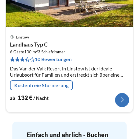
Linstow
Pre
Landhaus Typ C
ab
2
1
6 Gäste
100 m
3
Schlafzimmer
10 Bewertungen
pr
Na
Das Van der Valk Resort in Linstow ist der ideale
Urlaubsort für Familien und erstreckt sich über eine
weitläufige, malerische Landschaft mit 400
Kostenfreie Stornierung
verschiedenen Ferienhäusern und...
132
€
ab
/ Nacht
Einfach und ehrlich - Buchen