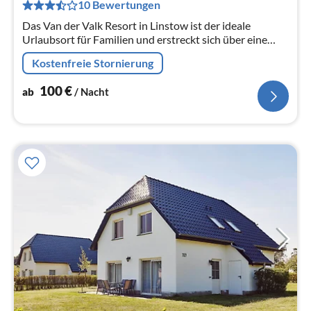
10 Bewertungen
pr
Na
Das Van der Valk Resort in Linstow ist der ideale
Urlaubsort für Familien und erstreckt sich über eine
weitläufige, malerische Landschaft mit 400
Kostenfreie Stornierung
verschiedenen Ferienhäusern und...
100
€
ab
/ Nacht