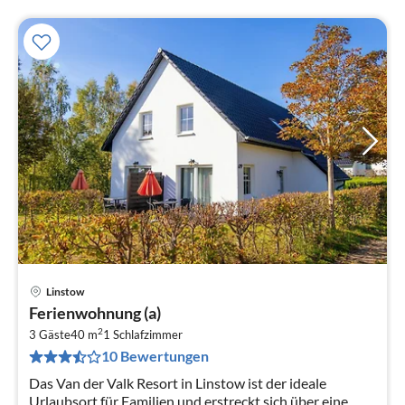
Linstow
Pre
Ferienwohnung (a)
ab
2
1
3 Gäste
40 m
1
Schlafzimmer
10 Bewertungen
pr
Na
Das Van der Valk Resort in Linstow ist der ideale
Urlaubsort für Familien und erstreckt sich über eine