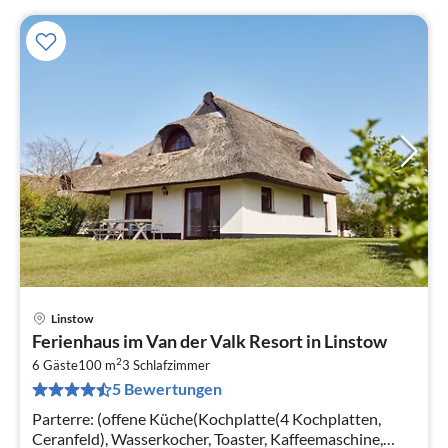
Linstow
Pre
Ferienhaus im Van der Valk Resort in Linstow
ab
2
4
6 Gäste
100 m
3
Schlafzimmer
5 Bewertungen
pr
Na
Parterre: (offene Küche(Kochplatte(4 Kochplatten,
Ceranfeld), Wasserkocher, Toaster, Kaffeemaschine,