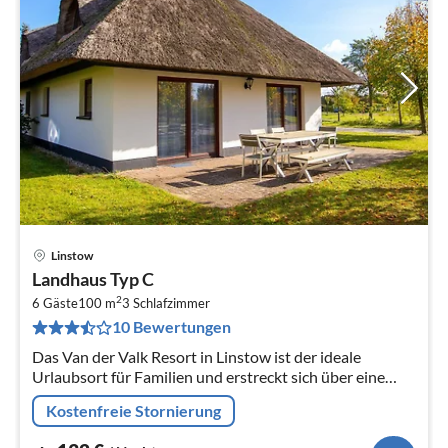
Linstow
Pre
Landhaus Typ C
ab
2
1
6 Gäste
100 m
3
Schlafzimmer
10 Bewertungen
pr
Na
Das Van der Valk Resort in Linstow ist der ideale
Urlaubsort für Familien und erstreckt sich über eine
weitläufige, malerische Landschaft mit 400
Kostenfreie Stornierung
verschiedenen Ferienhäusern und...