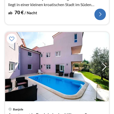
liegt in einer kleinen kroatischen Stadt im Süden
Istriens.
70
€
ab
/ Nacht
Banjole
Pre