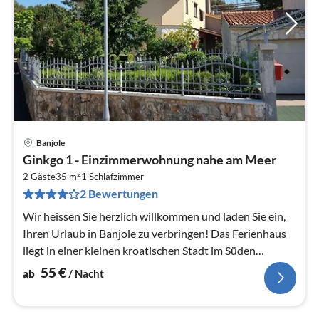
Banjole
Pre
Ginkgo 1 - Einzimmerwohnung nahe am Meer
ab
2
5
2 Gäste
35 m
1
Schlafzimmer
2 Bewertungen
pr
Na
Wir heissen Sie herzlich willkommen und laden Sie ein,
Ihren Urlaub in Banjole zu verbringen! Das Ferienhaus
liegt in einer kleinen kroatischen Stadt im Süden
Istriens.
55
€
ab
/ Nacht