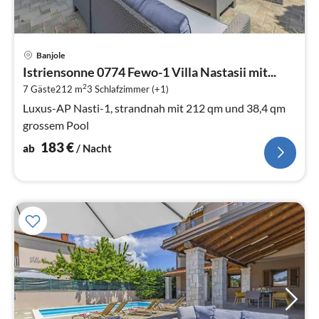
Pre
Banjole
ab
Istriensonne 0774 Fewo-1 Villa Nastasii mit...
1
2
7 Gäste
212 m
3
Schlafzimmer (+1)
pr
Na
Luxus-AP Nasti-1, strandnah mit 212 qm und 38,4 qm
grossem Pool
183
€
ab
/ Nacht