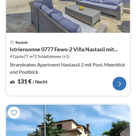
Pre
Banjole
ab
Istriensonne 0777 Fewo-2 Villa Nastasii mit...
1
2
4 Gäste
77 m
2
Schlafzimmer (+1)
pr
Na
Strandnahes Apartment Nastassii 2 mit Pool, Meerblick
und Poolblick
131
€
ab
/ Nacht