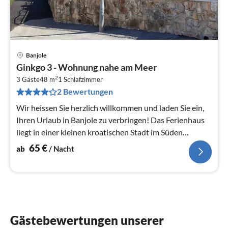
Banjole
Pre
Ginkgo 3 - Wohnung nahe am Meer
ab
2
6
3 Gäste
48 m
1
Schlafzimmer
2 Bewertungen
pr
Na
Wir heissen Sie herzlich willkommen und laden Sie ein,
Ihren Urlaub in Banjole zu verbringen! Das Ferienhaus
liegt in einer kleinen kroatischen Stadt im Süden
Istriens.
65
€
ab
/ Nacht
Gästebewertungen unserer