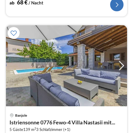
68
€
ab
/ Nacht
Pre
Banjole
ab
Istriensonne 0776 Fewo-4 Villa Nastasii mit...
1
2
5 Gäste
139 m
3
Schlafzimmer (+1)
pr