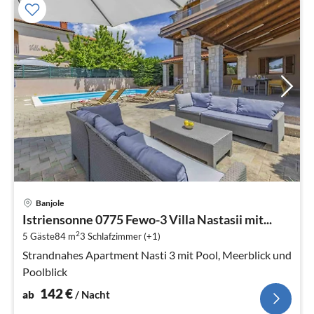
Pre
Banjole
ab
Istriensonne 0775 Fewo-3 Villa Nastasii mit...
1
2
5 Gäste
84 m
3
Schlafzimmer (+1)
pr
Na
Strandnahes Apartment Nasti 3 mit Pool, Meerblick und
Poolblick
142
€
ab
/ Nacht