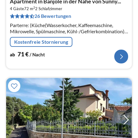
Apartment in Banjole in der Nähe von Sunny...
ab
2
7
4 Gäste
72 m
2
Schlafzimmer
26 Bewertungen
pr
Na
Parterre: (Küche(Wasserkocher, Kaffeemaschine,
Mikrowelle, Spülmaschine, Kühl-/Gefrierkombination),
Wohn/Esszimmer(TV, Esstisch(6 Personen), Sitzecke,
Kostenfreie Stornierung
Stereoanlage, Klimaanlage)
71
€
ab
/ Nacht