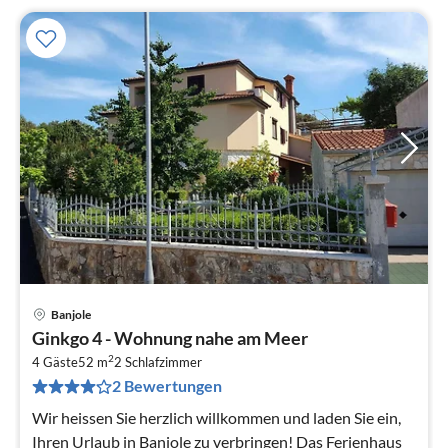
Banjole
Pre
Ginkgo 4 - Wohnung nahe am Meer
ab
2
7
4 Gäste
52 m
2
Schlafzimmer
2 Bewertungen
pr
Na
Wir heissen Sie herzlich willkommen und laden Sie ein,
Ihren Urlaub in Banjole zu verbringen! Das Ferienhaus