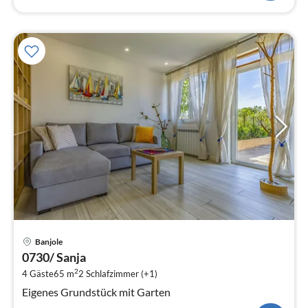
Pre
Banjole
ab
0730/ Sanja
6
2
4 Gäste
65 m
2
Schlafzimmer (+1)
pr
Na
Eigenes Grundstück mit Garten