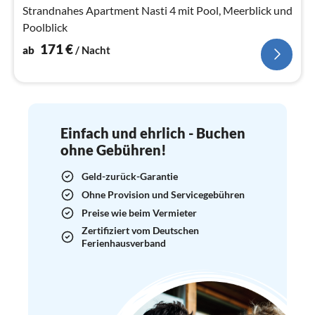
Na
Strandnahes Apartment Nasti 4 mit Pool, Meerblick und
Poolblick
171
€
ab
/ Nacht
Einfach und ehrlich - Buchen
ohne Gebühren!
Geld-zurück-Garantie
Ohne Provision und Servicegebühren
Preise wie beim Vermieter
Zertifiziert vom Deutschen
Ferienhausverband