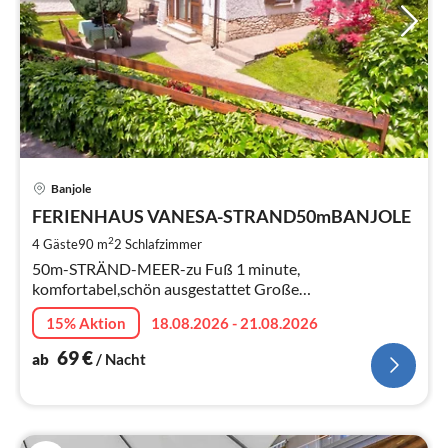
Pre
Banjole
ab
6
FERIENHAUS VANESA-STRAND50mBANJOLE
pr
2
4 Gäste
90 m
2
Schlafzimmer
Na
50m-STRÄND-MEER-zu Fuß 1 minute,
komfortabel,schön ausgestattet Große
Wohnungen(jedes fur 4 Personen, jedes 90m2)mit
15% Aktion
18.08.2026 - 21.08.2026
eigene separate Terrasse 20m2
69
€
ab
/ Nacht