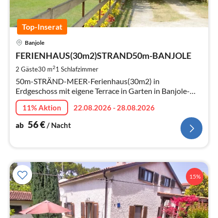
Top-Inserat
Pre
Banjole
ab
5
FERIENHAUS(30m2)STRAND50m-BANJOLE
pr
2
2 Gäste
30 m
1
Schlafzimmer
Na
50m-STRÄND-MEER-Ferienhaus(30m2) in
Erdgeschoss mit eigene Terrace in Garten in Banjole-
Pula
11% Aktion
22.08.2026 - 28.08.2026
56
€
ab
/ Nacht
15%