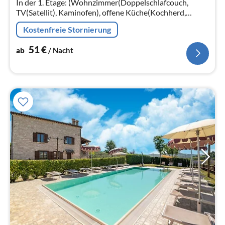
In der 1. Etage: (Wohnzimmer(Doppelschlafcouch,
TV(Satellit), Kaminofen), offene Küche(Kochherd,
Backofen, Kühl-/Gefrierkombination),
Kostenfreie Stornierung
Schlafzimmer(Doppelbett, TV)
51
€
ab
/ Nacht