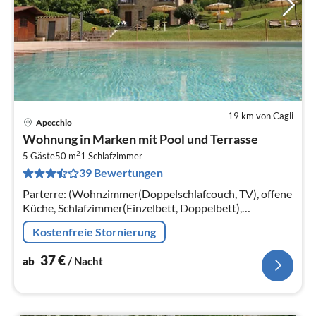
19 km von Cagli
Apecchio
Pre
Wohnung in Marken mit Pool und Terrasse
ab
2
3
5 Gäste
50 m
1
Schlafzimmer
39 Bewertungen
pr
Na
Parterre: (Wohnzimmer(Doppelschlafcouch, TV), offene
Küche, Schlafzimmer(Einzelbett, Doppelbett),
Badezimmer(Dusche, Waschbecken, Toilette, Bidet))
Kostenfreie Stornierung
37
€
ab
/ Nacht