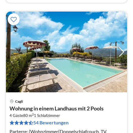
Cagli
Pre
Wohnung in einem Landhaus mit 2 Pools
ab
2
2
4 Gäste
80 m
1
Schlafzimmer
54 Bewertungen
pr
Na
Parterre: (Wohnzimmer(Doppelschlafcouch, TV,