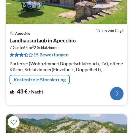
19 km von Cagli
Apecchio
Pre
Landhausurlaub in Apecchio
ab
2
4
7 Gäste
65 m
2
Schlafzimmer
15 Bewertungen
pr
Na
Parterre: (Wohnzimmer(Doppelschlafcouch, TV), offene
Küche, Schlafzimmer(Einzelbett, Doppelbett),
Schlafzimmer(Doppelbett), Badezimmer(Dusche,
Kostenfreie Stornierung
Waschbecken, Toilette, Bidet))
43
€
ab
/ Nacht