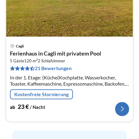
Cagli
Pre
Ferienhaus in Cagli mit privatem Pool
ab
2
2
5 Gäste
120 m
2
Schlafzimmer
21 Bewertungen
pr
Na
In der 1. Etage: (Küche(Kochplatte, Wasserkocher,
Toaster, Kaffeemaschine, Espressomaschine, Backofen,
Mikrowelle, Kühl-/Gefrierkombination, Stabmixer)
Kostenfreie Stornierung
23
€
ab
/ Nacht