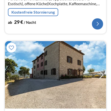
Esstisch), offene Küche(Kochplatte, Kaffeemaschine,
Backofen, Spülmaschine, Kühl-/Gefrierkombination),
Kostenfreie Stornierung
Patio) In der 1.
29
€
ab
/ Nacht