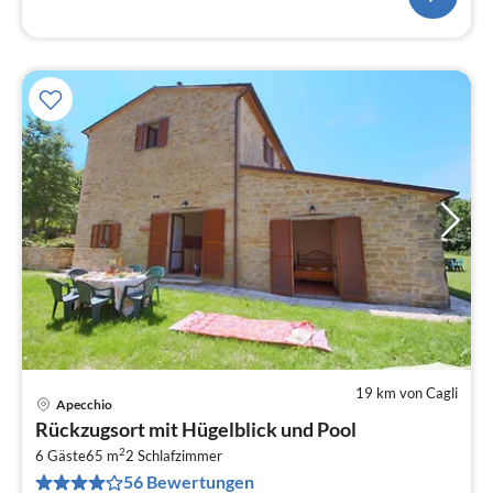
19 km von Cagli
Apecchio
Pre
Rückzugsort mit Hügelblick und Pool
ab
2
4
6 Gäste
65 m
2
Schlafzimmer
56 Bewertungen
pr