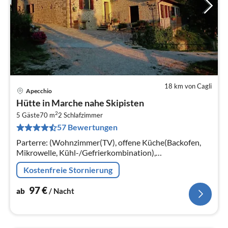
18 km von Cagli
Apecchio
Pre
Hütte in Marche nahe Skipisten
ab
2
9
5 Gäste
70 m
2
Schlafzimmer
57 Bewertungen
pr
Na
Parterre: (Wohnzimmer(TV), offene Küche(Backofen,
Mikrowelle, Kühl-/Gefrierkombination),
Schlafzimmer(Einzelbett, Etagenbett),
Kostenfreie Stornierung
Schlafzimmer(Doppelbett), Badezimmer(Dusche))
97
€
ab
/ Nacht