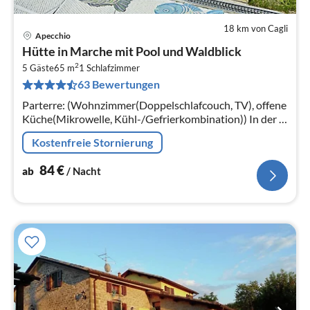
18 km von Cagli
Apecchio
Pre
Hütte in Marche mit Pool und Waldblick
ab
2
8
5 Gäste
65 m
1
Schlafzimmer
63 Bewertungen
pr
Na
Parterre: (Wohnzimmer(Doppelschlafcouch, TV), offene
Küche(Mikrowelle, Kühl-/Gefrierkombination)) In der 1.
Etage: (Schlafzimmer(Einzelbett, Doppelbett),
Kostenfreie Stornierung
Badezimmer(Dusche))
84
€
ab
/ Nacht