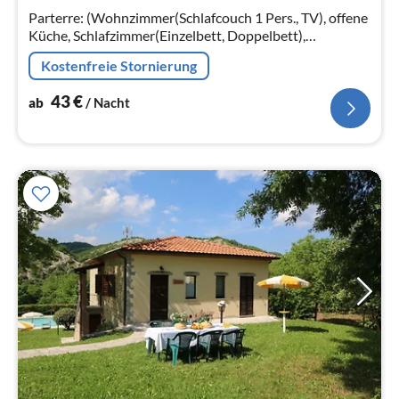
Na
Parterre: (Wohnzimmer(Schlafcouch 1 Pers., TV), offene
Küche, Schlafzimmer(Einzelbett, Doppelbett),
Schlafzimmer(Doppelbett), Badezimmer(Dusche,
Kostenfreie Stornierung
Waschbecken, Toilette, Bidet))
43
€
ab
/ Nacht