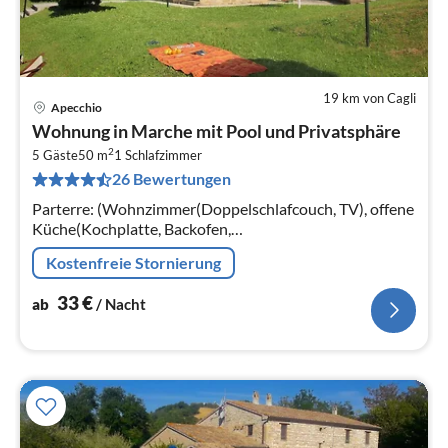
19 km von Cagli
Apecchio
Pre
Wohnung in Marche mit Pool und Privatsphäre
ab
2
3
5 Gäste
50 m
1
Schlafzimmer
26 Bewertungen
pr
Na
Parterre: (Wohnzimmer(Doppelschlafcouch, TV), offene
Küche(Kochplatte, Backofen,
Kühl-/Gefrierkombination), Schlafzimmer(Einzelbett,
Kostenfreie Stornierung
Doppelbett)
33
€
ab
/ Nacht