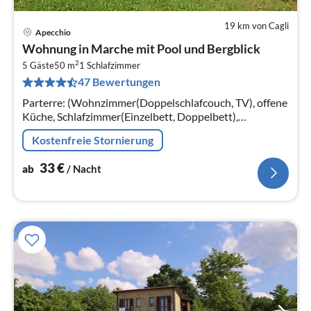
19 km von Cagli
Apecchio
Pre
Wohnung in Marche mit Pool und Bergblick
ab
2
3
5 Gäste
50 m
1
Schlafzimmer
47 Bewertungen
pr
Na
Parterre: (Wohnzimmer(Doppelschlafcouch, TV), offene
Küche, Schlafzimmer(Einzelbett, Doppelbett),
Badezimmer(Dusche, Waschbecken, Toilette, Bidet))
Kostenfreie Stornierung
33
€
ab
/ Nacht