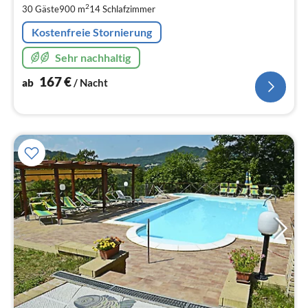
pr
2
30 Gäste
900 m
14
Schlafzimmer
Na
Kostenfreie Stornierung
Sehr nachhaltig
167
€
ab
/ Nacht