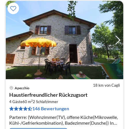
18 km von Cagli
Apecchio
Pre
Haustierfreundlicher Rückzugsort
ab
2
9
4 Gäste
60 m
2
Schlafzimmer
146 Bewertungen
pr
Na
Parterre: (Wohnzimmer(TV), offene Küche(Mikrowelle,
Kühl-/Gefrierkombination), Badezimmer(Dusche)) In
der 1. Etage: (Fernsehzimmer(TV, Kaminofen),