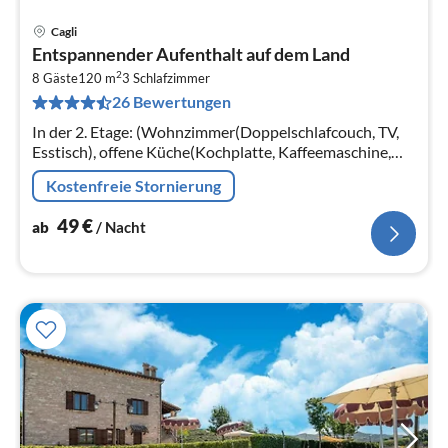
Cagli
Pre
Entspannender Aufenthalt auf dem Land
ab
2
4
8 Gäste
120 m
3
Schlafzimmer
26 Bewertungen
pr
Na
In der 2. Etage: (Wohnzimmer(Doppelschlafcouch, TV,
Esstisch), offene Küche(Kochplatte, Kaffeemaschine,
Backofen, Kühl-/Gefrierkombination),
Kostenfreie Stornierung
Schlafzimmer(Doppelbett)
49
€
ab
/ Nacht