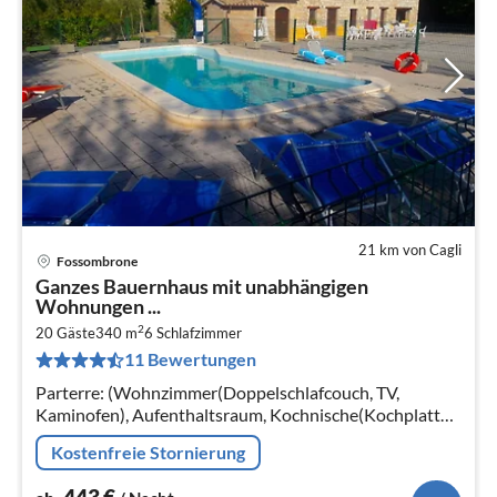
21 km von Cagli
Fossombrone
Pre
Ganzes Bauernhaus mit unabhängigen
ab
Wohnungen ...
4
2
20 Gäste
340 m
6
Schlafzimmer
pr
11 Bewertungen
Na
Parterre: (Wohnzimmer(Doppelschlafcouch, TV,
Kaminofen), Aufenthaltsraum, Kochnische(Kochplatte,
Kochherd, Espressomaschine, Backofen, Mikrowelle,
Kostenfreie Stornierung
Spülmaschine, Kühl-/Gefrierkombin...
443
€