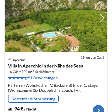
19 km von Cagli
Apecchio
Pre
Villa in Apecchio in der Nähe des Sees
ab
2
9
16 Gäste
200 m
5
Schlafzimmer
51 Bewertungen
pr
Na
Parterre: (Wohnküche(TV, Backofen)) In der 1. Etage:
(Wohnzimmer(2x Doppelschlafcouch, TV),
Schlafzimmer(Einzelbett, Doppelbett),
Kostenfreie Stornierung
Schlafzimmer(Einzelbett, Doppelbett)
94
€
ab
/ Nacht