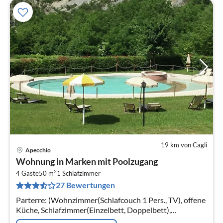
19 km von Cagli
Apecchio
Pre
Wohnung in Marken mit Poolzugang
ab
2
3
4 Gäste
50 m
1
Schlafzimmer
27 Bewertungen
pr
Na
Parterre: (Wohnzimmer(Schlafcouch 1 Pers., TV), offene
Küche, Schlafzimmer(Einzelbett, Doppelbett),
Badezimmer(Dusche, Waschbecken, Toilette, Bidet))