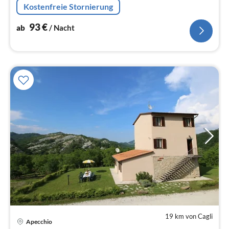
Kostenfreie Stornierung
Schlafzimmer(Doppelbett)
93
€
ab
/ Nacht
19 km von Cagli
Apecchio
Pre