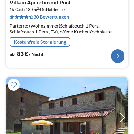
Villa in Apecchio mit Pool
ab
2
8
15 Gäste
180 m
4
Schlafzimmer
30 Bewertungen
pr
Na
Parterre: (Wohnzimmer(Schlafcouch 1 Pers.,
Schlafcouch 1 Pers., TV), offene Küche(Kochplatte,
Backofen, Kühl-/Gefrierkombination),
Kostenfreie Stornierung
Schlafzimmer(Einzelbett, Doppelbett)
83
€
ab
/ Nacht