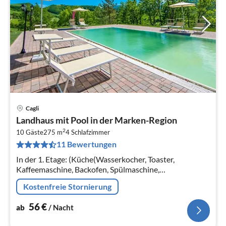
Cagli
Pre
Landhaus mit Pool in der Marken-Region
ab
2
5
10 Gäste
275 m
4
Schlafzimmer
11 Bewertungen
pr
Na
In der 1. Etage: (Küche(Wasserkocher, Toaster,
Kaffeemaschine, Backofen, Spülmaschine,
Kühl-/Gefrierkombination), Wohn/Esszimmer(TV,
Kostenfreie Stornierung
Esstisch(11 Personen), Sitzecke, Klimaanlage)
56
€
ab
/ Nacht