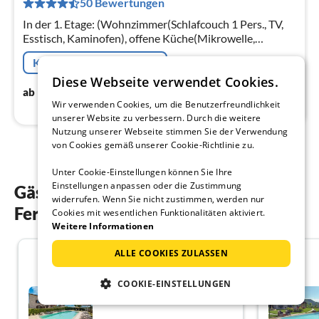
50 Bewertungen
pr
Na
In der 1. Etage: (Wohnzimmer(Schlafcouch 1 Pers., TV,
Esstisch, Kaminofen), offene Küche(Mikrowelle,
Spülmaschine, Kühl-/Gefrierkombination),
Kostenfreie Stornierung
Schlafzimmer(Einzelbett, Doppelbett)
Diese Webseite verwendet Cookies.
52
€
ab
/ Nacht
Wir verwenden Cookies, um die Benutzerfreundlichkeit
unserer Website zu verbessern. Durch die weitere
Nutzung unserer Webseite stimmen Sie der Verwendung
von Cookies gemäß unserer Cookie-Richtlinie zu.
Unter Cookie-Einstellungen können Sie Ihre
Einstellungen anpassen oder die Zustimmung
Gästebewertungen unserer
widerrufen. Wenn Sie nicht zustimmen, werden nur
Ferienwohnungen in Cagli
Cookies mit wesentlichen Funktionalitäten aktiviert.
Weitere Informationen
ALLE COOKIES ZULASSEN
4.4
COOKIE-EINSTELLUNGEN
Landhaus in Cagli mit Pool
und Aussicht