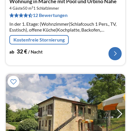
Wohnung in Marche mit Pool und Urbino Nähe
ab
2
3
4 Gäste
50 m
1
Schlafzimmer
12 Bewertungen
pr
Na
In der 1. Etage: (Wohnzimmer(Schlafcouch 1 Pers., TV,
Esstisch), offene Küche(Kochplatte, Backofen,
Kühl-/Gefrierkombination), Schlafzimmer(Einzelbett,
Kostenfreie Stornierung
Doppelbett)
32
€
ab
/ Nacht