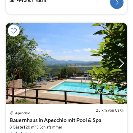
ab
/ Nacht
23 km von Cagli
Apecchio
Pre
Bauernhaus in Apecchio mit Pool & Spa
ab
2
5
8 Gäste
120 m
3
Schlafzimmer