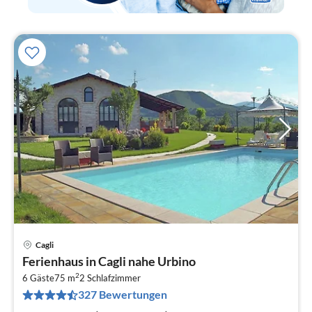
Cagli
Pre
Ferienhaus in Cagli nahe Urbino
ab
2
5
6 Gäste
75 m
2
Schlafzimmer
327 Bewertungen
pr
Na