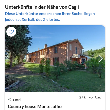
Unterkünfte in der Nähe von Cagli
Diese Unterkünfte entsprechen Ihrer Suche, liegen
jedoch außerhalb des Zielortes.
27 km von Cagli
Pre
Barchi
ab
1
Country house Montesoffio