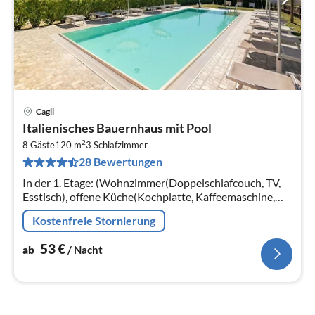
Cagli
Pre
Italienisches Bauernhaus mit Pool
ab
2
5
8 Gäste
120 m
3
Schlafzimmer
28 Bewertungen
pr
Na
In der 1. Etage: (Wohnzimmer(Doppelschlafcouch, TV,
Esstisch), offene Küche(Kochplatte, Kaffeemaschine,
Backofen, Kühl-/Gefrierkombination),
Kostenfreie Stornierung
Schlafzimmer(Doppelbett)
53
€
ab
/ Nacht