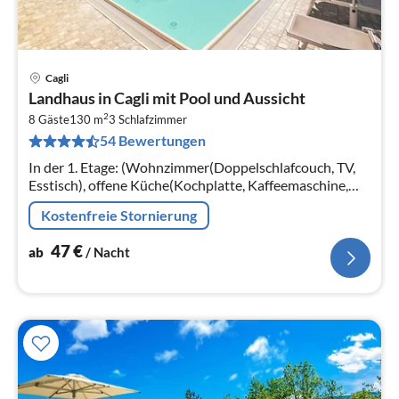
Cagli
Pre
Landhaus in Cagli mit Pool und Aussicht
ab
2
4
8 Gäste
130 m
3
Schlafzimmer
54 Bewertungen
pr
Na
In der 1. Etage: (Wohnzimmer(Doppelschlafcouch, TV,
Esstisch), offene Küche(Kochplatte, Kaffeemaschine,
Backofen, Kühl-/Gefrierkombination),
Kostenfreie Stornierung
Schlafzimmer(Doppelbett)
47
€
ab
/ Nacht