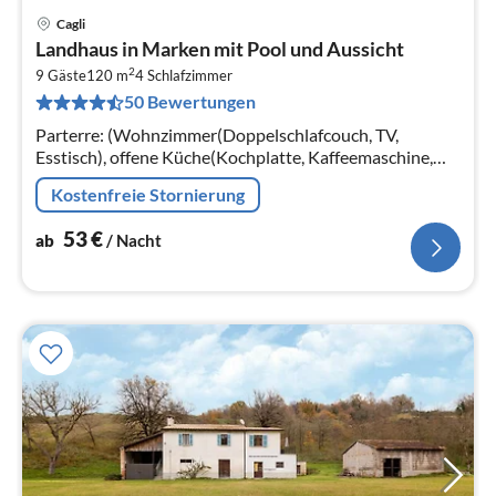
Cagli
Pre
Landhaus in Marken mit Pool und Aussicht
ab
2
5
9 Gäste
120 m
4
Schlafzimmer
50 Bewertungen
pr
Na
Parterre: (Wohnzimmer(Doppelschlafcouch, TV,
Esstisch), offene Küche(Kochplatte, Kaffeemaschine,
Backofen, Kühl-/Gefrierkombination),
Kostenfreie Stornierung
Schlafzimmer(Etagenbett)
53
€
ab
/ Nacht