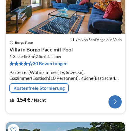
11 km von Sant’Angelo in Vado
Borgo Pace
Pre
Villa in Borgo Pace mit Pool
ab
2
1
6 Gäste
450 m
2
Schlafzimmer
30 Bewertungen
pr
Na
Parterre: (Wohnzimmer(TV, Sitzecke),
Esszimmer(Esstisch(10 Personen)), Küche(Esstisch(4
Personen), Kochplatte, Backofen,
Kostenfreie Stornierung
Kühl-/Gefrierkombination, Waschbecken)
154
€
ab
/ Nacht