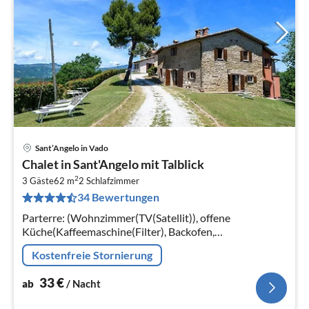
Sant’Angelo in Vado
Pre
Chalet in Sant'Angelo mit Talblick
ab
2
3
3 Gäste
62 m
2
Schlafzimmer
34 Bewertungen
pr
Na
Parterre: (Wohnzimmer(TV(Satellit)), offene
Küche(Kaffeemaschine(Filter), Backofen,
Kühl-/Gefrierkombination), Schlafzimmer(Doppelbett),
Kostenfreie Stornierung
Schlafzimmer(Einzelbett)
33
€
ab
/ Nacht