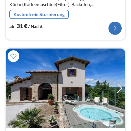
Küche(Kaffeemaschine(Filter), Backofen,
Kühl-/Gefrierkombination), Schlafzimmer(Queen Bed)
Kostenfreie Stornierung
31
€
ab
/ Nacht