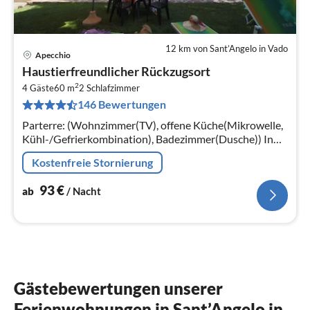
12 km von Sant’Angelo in Vado
Apecchio
Pre
Haustierfreundlicher Rückzugsort
ab
2
9
4 Gäste
60 m
2
Schlafzimmer
146 Bewertungen
pr
Na
Parterre: (Wohnzimmer(TV), offene Küche(Mikrowelle,
Kühl-/Gefrierkombination), Badezimmer(Dusche)) In
der 1. Etage: (Fernsehzimmer(TV, Kaminofen),
Kostenfreie Stornierung
Schlafzimmer(Doppelbett)
93
€
ab
/ Nacht
Gästebewertungen unserer
Ferienwohnungen in Sant’Angelo in