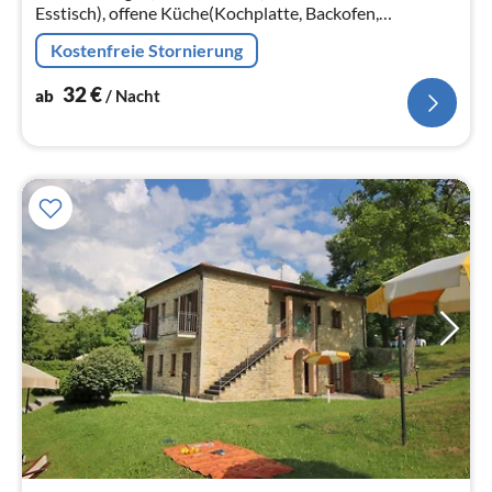
Esstisch), offene Küche(Kochplatte, Backofen,
Kühl-/Gefrierkombination), Schlafzimmer(Einzelbett,
Kostenfreie Stornierung
Doppelbett)
32
€
ab
/ Nacht