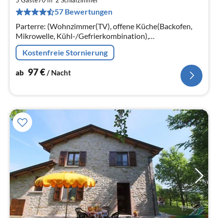
9
57 Bewertungen
pr
Na
Parterre: (Wohnzimmer(TV), offene Küche(Backofen,
Mikrowelle, Kühl-/Gefrierkombination),
Schlafzimmer(Einzelbett, Etagenbett),
Kostenfreie Stornierung
Schlafzimmer(Doppelbett), Badezimmer(Dusche))
97
€
ab
/ Nacht