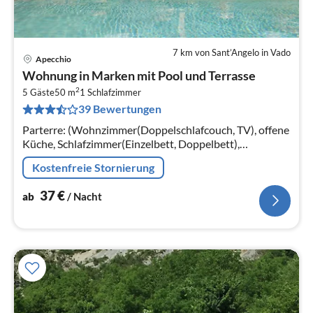
7 km von Sant’Angelo in Vado
Apecchio
Pre
Wohnung in Marken mit Pool und Terrasse
ab
2
3
5 Gäste
50 m
1
Schlafzimmer
39 Bewertungen
pr
Na
Parterre: (Wohnzimmer(Doppelschlafcouch, TV), offene
Küche, Schlafzimmer(Einzelbett, Doppelbett),
Badezimmer(Dusche, Waschbecken, Toilette, Bidet))
Kostenfreie Stornierung
37
€
ab
/ Nacht