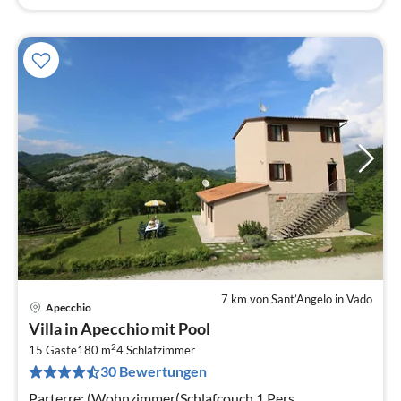
7 km von Sant’Angelo in Vado
Apecchio
Pre
Villa in Apecchio mit Pool
ab
2
8
15 Gäste
180 m
4
Schlafzimmer
30 Bewertungen
pr
Na
Parterre: (Wohnzimmer(Schlafcouch 1 Pers.,