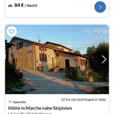
84
€
ab
/ Nacht
12 km von Sant’Angelo in Vado
Apecchio
Pre
Hütte in Marche nahe Skipisten
ab
2
5 Gäste
70 m
2
Schlafzimmer