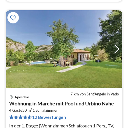
7 km von Sant’Angelo in Vado
Apecchio
Pre
Wohnung in Marche mit Pool und Urbino Nähe
ab
2
3
4 Gäste
50 m
1
Schlafzimmer
12 Bewertungen
pr
Na
In der 1. Etage: (Wohnzimmer(Schlafcouch 1 Pers., TV,