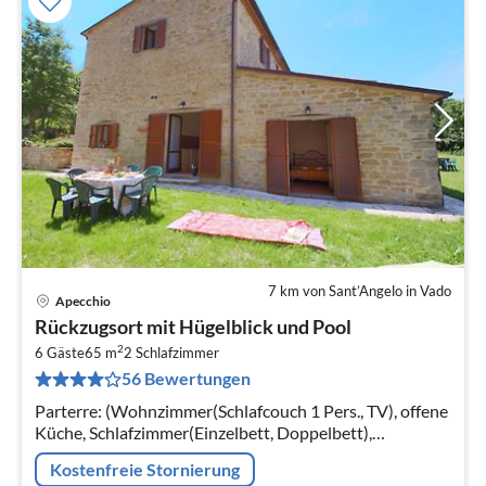
7 km von Sant’Angelo in Vado
Apecchio
Pre
Rückzugsort mit Hügelblick und Pool
ab
2
4
6 Gäste
65 m
2
Schlafzimmer
56 Bewertungen
pr
Na
Parterre: (Wohnzimmer(Schlafcouch 1 Pers., TV), offene
Küche, Schlafzimmer(Einzelbett, Doppelbett),
Schlafzimmer(Doppelbett), Badezimmer(Dusche,
Kostenfreie Stornierung
Waschbecken, Toilette, Bidet))