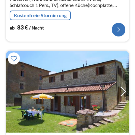
Schlafcouch 1 Pers., TV), offene Küche(Kochplatte,
Backofen, Kühl-/Gefrierkombination),
Kostenfreie Stornierung
Schlafzimmer(Einzelbett, Doppelbett)
83
€
ab
/ Nacht