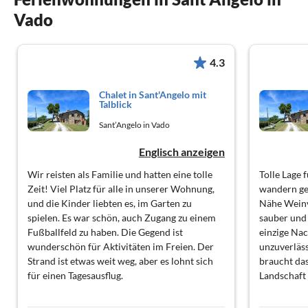
Vado
4.3
Chalet in Sant'Angelo mit
Talblick
Sant’Angelo in Vado
Englisch anzeigen
Wir reisten als Familie und hatten eine tolle
Tolle Lage 
Zeit! Viel Platz für alle in unserer Wohnung,
wandern ge
und die Kinder liebten es, im Garten zu
Nähe Weinv
spielen. Es war schön, auch Zugang zu einem
sauber und 
Fußballfeld zu haben. Die Gegend ist
einzige Na
wunderschön für Aktivitäten im Freien. Der
unzuverläss
Strand ist etwas weit weg, aber es lohnt sich
braucht da
für einen Tagesausflug.
Landschaft