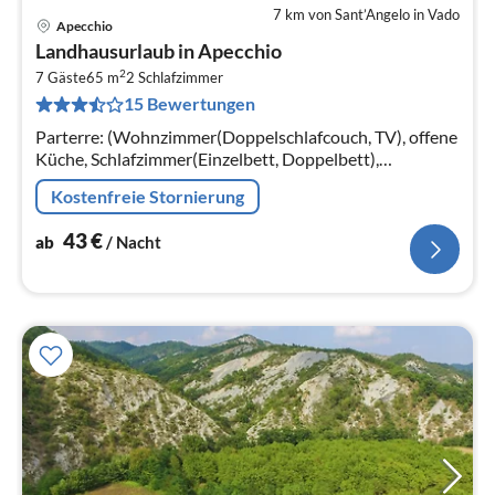
7 km von Sant’Angelo in Vado
Apecchio
Pre
Landhausurlaub in Apecchio
ab
2
4
7 Gäste
65 m
2
Schlafzimmer
15 Bewertungen
pr
Na
Parterre: (Wohnzimmer(Doppelschlafcouch, TV), offene
Küche, Schlafzimmer(Einzelbett, Doppelbett),
Schlafzimmer(Doppelbett), Badezimmer(Dusche,
Kostenfreie Stornierung
Waschbecken, Toilette, Bidet))
43
€
ab
/ Nacht