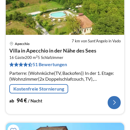
7 km von Sant’Angelo in Vado
Apecchio
Pre
Villa in Apecchio in der Nähe des Sees
ab
2
9
16 Gäste
200 m
5
Schlafzimmer
51 Bewertungen
pr
Na
Parterre: (Wohnküche(TV, Backofen)) In der 1. Etage:
(Wohnzimmer(2x Doppelschlafcouch, TV),
Schlafzimmer(Einzelbett, Doppelbett),
Kostenfreie Stornierung
Schlafzimmer(Einzelbett, Doppelbett)
94
€
ab
/ Nacht