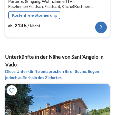
Parterre: (Eingang, Wohnzimmer(TV),
Esszimmer(Esstisch, Esstisch), Küche(Kochherd,
Kaffeemaschine, Backofen, Mikrowelle, Spülmaschine,
Kostenfreie Stornierung
Kühl-/Gefrierkombination, Waschmaschine)
213
€
ab
/ Nacht
Unterkünfte in der Nähe von Sant’Angelo in
Vado
Diese Unterkünfte entsprechen Ihrer Suche, liegen
jedoch außerhalb des Zielortes.