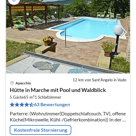
12 km von Sant’Angelo in Vado
Apecchio
Pre
Hütte in Marche mit Pool und Waldblick
ab
2
8
5 Gäste
65 m
1
Schlafzimmer
63 Bewertungen
pr
Na
Parterre: (Wohnzimmer(Doppelschlafcouch, TV), offene
Küche(Mikrowelle, Kühl-/Gefrierkombination)) In der 1.
Etage: (Schlafzimmer(Einzelbett, Doppelbett),
Kostenfreie Stornierung
Badezimmer(Dusche))