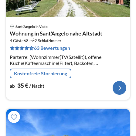
Sant’Angelo in Vado
Pre
Wohnung in Sant'Angelo nahe Altstadt
ab
2
3
4 Gäste
68 m
2
Schlafzimmer
63 Bewertungen
pr
Na
Parterre: (Wohnzimmer(TV(Satellit)), offene
Küche(Kaffeemaschine(Filter), Backofen,
Kühl-/Gefrierkombination), Schlafzimmer(Doppelbett),
Kostenfreie Stornierung
Schlafzimmer(Doppelbett)
35
€
ab
/ Nacht