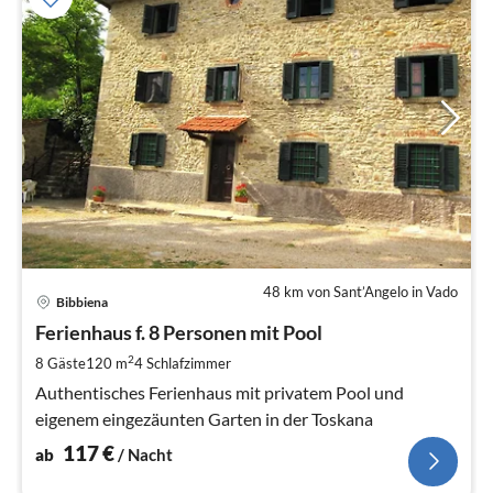
48 km von Sant’Angelo in Vado
Pre
Bibbiena
ab
1
Ferienhaus f. 8 Personen mit Pool
pr
2
8 Gäste
120 m
4
Schlafzimmer
Na
Authentisches Ferienhaus mit privatem Pool und
eigenem eingezäunten Garten in der Toskana
117
€
ab
/ Nacht