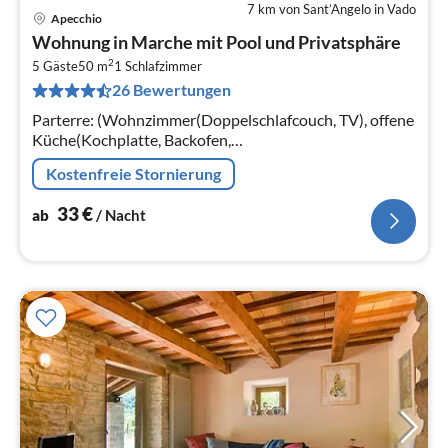
7 km von Sant’Angelo in Vado
Apecchio
Pre
Wohnung in Marche mit Pool und Privatsphäre
ab
2
3
5 Gäste
50 m
1
Schlafzimmer
26 Bewertungen
pr
Na
Parterre: (Wohnzimmer(Doppelschlafcouch, TV), offene
Küche(Kochplatte, Backofen,
Kühl-/Gefrierkombination), Schlafzimmer(Einzelbett,
Kostenfreie Stornierung
Doppelbett)
33
€
ab
/ Nacht