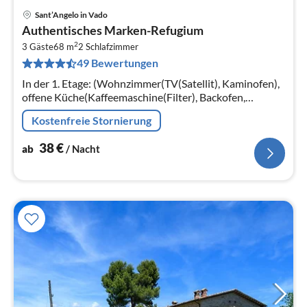
Sant’Angelo in Vado
Pre
Authentisches Marken-Refugium
ab
2
3
3 Gäste
68 m
2
Schlafzimmer
49 Bewertungen
pr
Na
In der 1. Etage: (Wohnzimmer(TV(Satellit), Kaminofen),
offene Küche(Kaffeemaschine(Filter), Backofen,
Kühl-/Gefrierkombination), Schlafzimmer(Doppelbett),
Kostenfreie Stornierung
Schlafzimmer(Einzelbett)
38
€
ab
/ Nacht