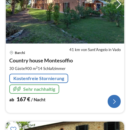
41 km von Sant’Angelo in Vado
Pre
Barchi
ab
1
Country house Montesoffio
pr
2
30 Gäste
900 m
14
Schlafzimmer
Na
Kostenfreie Stornierung
Sehr nachhaltig
167
€
ab
/ Nacht