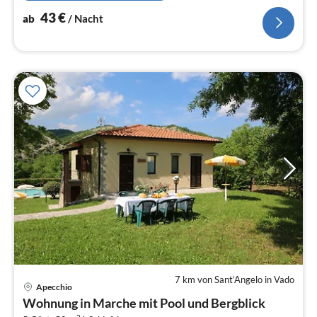
43
€
ab
/ Nacht
7 km von Sant’Angelo in Vado
Apecchio
Pre
Wohnung in Marche mit Pool und Bergblick
ab