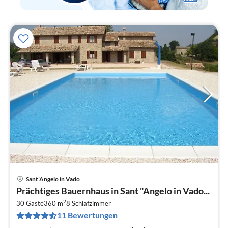
Sant’Angelo in Vado
Pre
Prächtiges Bauernhaus in Sant "Angelo in Vado...
ab
2
2
30 Gäste
360 m
8
Schlafzimmer
11 Bewertungen
pr
Na