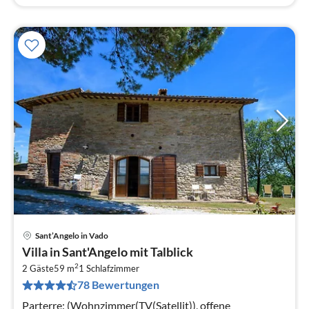
Sant’Angelo in Vado
Pre
Villa in Sant'Angelo mit Talblick
ab
2
3
2 Gäste
59 m
1
Schlafzimmer
78 Bewertungen
pr
Na
Parterre: (Wohnzimmer(TV(Satellit)), offene