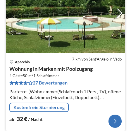
7 km von Sant’Angelo in Vado
Apecchio
Pre
Wohnung in Marken mit Poolzugang
ab
2
3
4 Gäste
50 m
1
Schlafzimmer
27 Bewertungen
pr
Na
Parterre: (Wohnzimmer(Schlafcouch 1 Pers., TV), offene
Küche, Schlafzimmer(Einzelbett, Doppelbett),
Badezimmer(Dusche, Waschbecken, Toilette, Bidet))
Kostenfreie Stornierung
32
€
ab
/ Nacht