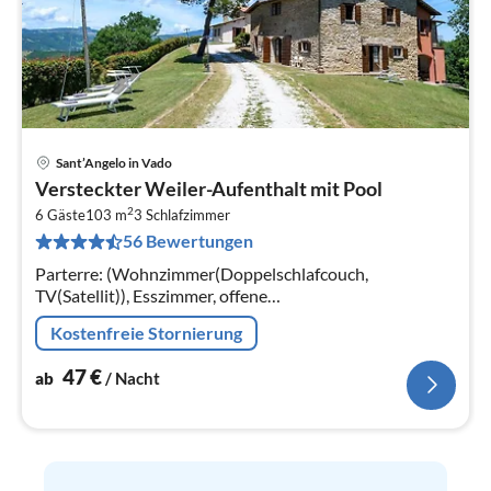
Sant’Angelo in Vado
Pre
Versteckter Weiler-Aufenthalt mit Pool
ab
2
4
6 Gäste
103 m
3
Schlafzimmer
56 Bewertungen
pr
Na
Parterre: (Wohnzimmer(Doppelschlafcouch,
TV(Satellit)), Esszimmer, offene
Küche(Kaffeemaschine(Filter), Backofen,
Kostenfreie Stornierung
Kühl-/Gefrierkombination), Schlafzimmer(Doppelbett)
47
€
ab
/ Nacht