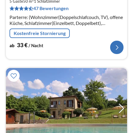
2
3
5 Gäste
50 m
1
Schlafzimmer
47 Bewertungen
pr
Na
Parterre: (Wohnzimmer(Doppelschlafcouch, TV), offene
Küche, Schlafzimmer(Einzelbett, Doppelbett),
Badezimmer(Dusche, Waschbecken, Toilette, Bidet))
Kostenfreie Stornierung
33
€
ab
/ Nacht