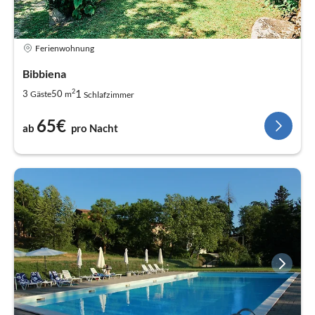
Ferienwohnung
Bibbiena
2
1
3
50
Gäste
m
Schlafzimmer
65€
ab
pro Nacht