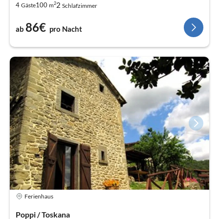
2
2
4
100
Gäste
m
Schlafzimmer
86€
ab
pro Nacht
Ferienhaus
Poppi / Toskana