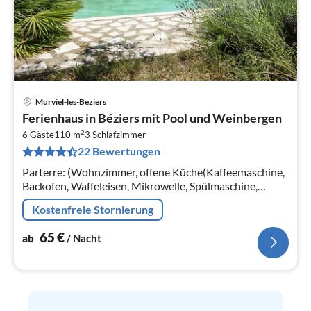
Murviel-les-Beziers
Pre
Ferienhaus in Béziers mit Pool und Weinbergen
ab
2
6
6 Gäste
110 m
3
Schlafzimmer
22 Bewertungen
pr
Na
Parterre: (Wohnzimmer, offene Küche(Kaffeemaschine,
Backofen, Waffeleisen, Mikrowelle, Spülmaschine,
Kühl-/Gefrierkombination), Esstisch(4 Personen)) In
Kostenfreie Stornierung
der 1.
65
€
ab
/ Nacht