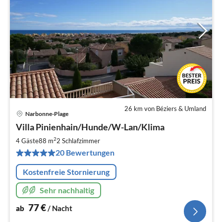
26 km von Béziers & Umland
Narbonne-Plage
Pre
Villa Pinienhain/Hunde/W-Lan/Klima
ab
7
2
4 Gäste
88 m
2
Schlafzimmer
pr
20 Bewertungen
Na
Kostenfreie Stornierung
Sehr nachhaltig
77
€
ab
/ Nacht