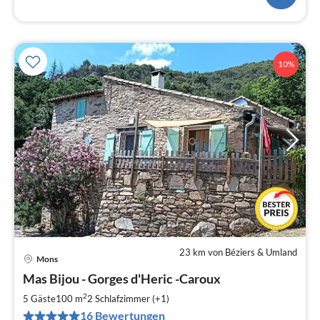
10%
23 km von Béziers & Umland
Mons
Pre
Mas Bijou - Gorges d'Heric -Caroux
ab
7
2
5 Gäste
100 m
2
Schlafzimmer (+1)
pr
16 Bewertungen