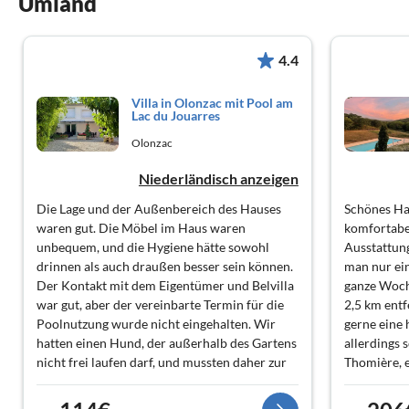
Umland
4.4
Villa in Olonzac mit Pool am
Lac du Jouarres
Olonzac
Niederländisch anzeigen
Die Lage und der Außenbereich des Hauses
Schönes Hau
waren gut. Die Möbel im Haus waren
komfortabe
unbequem, und die Hygiene hätte sowohl
Ausstattung
drinnen als auch draußen besser sein können.
man nur ei
Der Kontakt mit dem Eigentümer und Belvilla
ganze Woch
war gut, aber der vereinbarte Termin für die
2,5 km entf
Poolnutzung wurde nicht eingehalten. Wir
gerne eine 
hatten einen Hund, der außerhalb des Gartens
allerdings 
nicht frei laufen darf, und mussten daher zur
Thomière, 
vereinbarten Zeit im Haus sein, um ihn nicht
Restaurant
zu verlieren. Der Eigentümer erschien