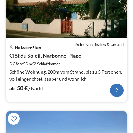
26 km von Béziers & Umland
Pre
Narbonne-Plage
ab
5
Clôt du Soleil, Narbonne-Plage
pr
2
5 Gäste
55 m
2
Schlafzimmer
Na
Schöne Wohnung, 200m vom Strand, bis zu 5 Personen,
voll eingerichtet, sauber und wohnlich
50
€
ab
/ Nacht