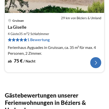
29 km von Béziers & Umland
Gruissan
Pre
La Giselle
ab
7
2
4 Gäste
35 m
2
Schlafzimmer
pr
1 Bewertung
Na
Ferienhaus Ayguades in Gruissan, ca. 35 m² für max. 4
Personen, 2 Zimmer.
75
€
ab
/ Nacht
Gästebewertungen unserer
Ferienwohnungen in Béziers &