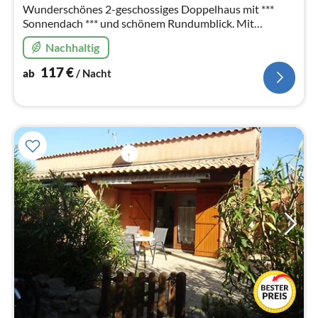
Wunderschönes 2-geschossiges Doppelhaus mit ***
Sonnendach *** und schönem Rundumblick. Mit
Klimaanlage, komplett und excl. eingerichtet. 3
Nachhaltig
Schlafzimmer. Circa 500 m zum Strand.
117
€
ab
/ Nacht