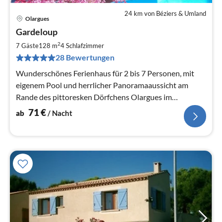
24 km von Béziers & Umland
Olargues
Pre
Gardeloup
ab
7
2
7 Gäste
128 m
4
Schlafzimmer
pr
28 Bewertungen
Na
Wunderschönes Ferienhaus für 2 bis 7 Personen, mit
eigenem Pool und herrlicher Panoramaaussicht am
Rande des pittoresken Dörfchens Olargues im
Languedoc.
71
€
ab
/ Nacht