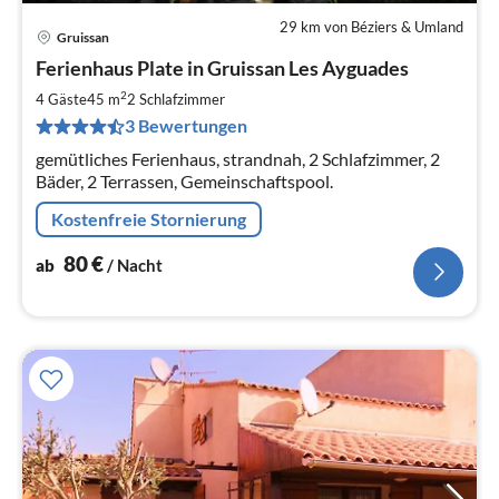
29 km von Béziers & Umland
Gruissan
Pre
Ferienhaus Plate in Gruissan Les Ayguades
ab
8
2
4 Gäste
45 m
2
Schlafzimmer
pr
3 Bewertungen
Na
gemütliches Ferienhaus, strandnah, 2 Schlafzimmer, 2
Bäder, 2 Terrassen, Gemeinschaftspool.
Kostenfreie Stornierung
80
€
ab
/ Nacht