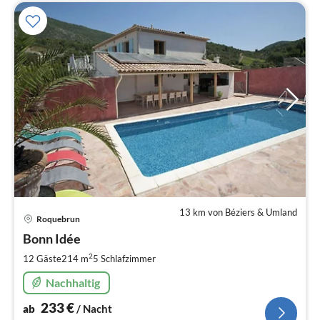
13 km von Béziers & Umland
Pre
Roquebrun
ab
2
Bonn Idée
pr
2
12 Gäste
214 m
5
Schlafzimmer
Na
Nachhaltig
233
€
ab
/ Nacht