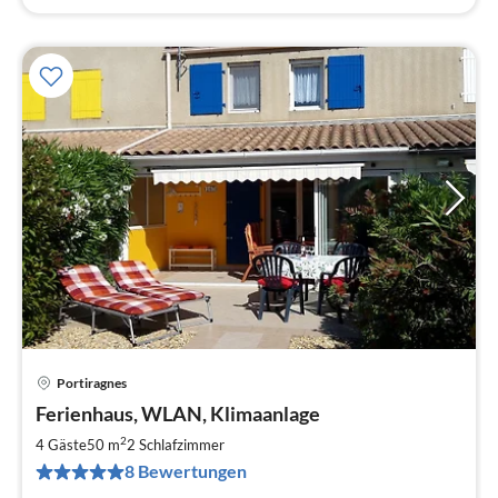
Portiragnes
Pre
Ferienhaus, WLAN, Klimaanlage
ab
7
2
4 Gäste
50 m
2
Schlafzimmer
pr
8 Bewertungen
Na