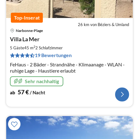
Top-Inserat
26 km von Béziers & Umland
Narbonne-Plage
Pre
Villa La Mer
ab
5
2
5 Gäste
45 m
2
Schlafzimmer
pr
19 Bewertungen
Na
FeHaus - 2 Bäder - Strandnähe - Klimaanage - WLAN -
ruhige Lage - Haustiere erlaubt
Sehr nachhaltig
57
€
ab
/ Nacht