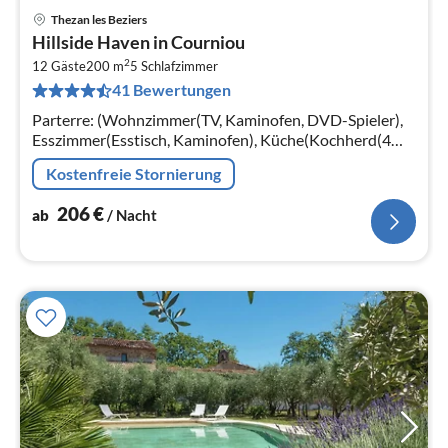
Thezan les Beziers
Pre
Hillside Haven in Courniou
ab
2
2
12 Gäste
200 m
5
Schlafzimmer
41 Bewertungen
pr
Na
Parterre: (Wohnzimmer(TV, Kaminofen, DVD-Spieler),
Esszimmer(Esstisch, Kaminofen), Küche(Kochherd(4
Kochplatten), Kaffeemaschine(Filter)
Kostenfreie Stornierung
206
€
ab
/ Nacht