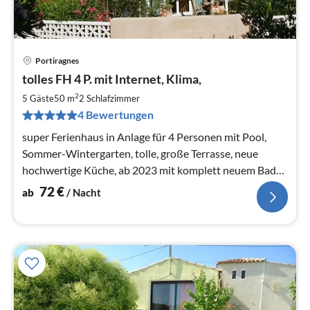
Portiragnes
Pre
tolles FH 4 P. mit Internet, Klima,
ab
7
2
5 Gäste
50 m
2
Schlafzimmer
pr
4 Bewertungen
Na
super Ferienhaus in Anlage für 4 Personen mit Pool,
Sommer-Wintergarten, tolle, große Terrasse, neue
hochwertige Küche, ab 2023 mit komplett neuem Bad
und Fliesen , neu Klimaanlage
72
€
ab
/ Nacht