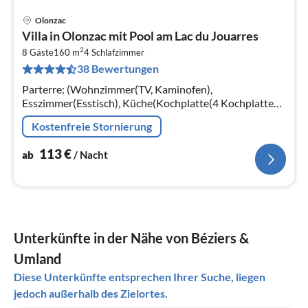
Olonzac
Pre
Villa in Olonzac mit Pool am Lac du Jouarres
ab
2
1
8 Gäste
160 m
4
Schlafzimmer
38 Bewertungen
pr
Na
Parterre: (Wohnzimmer(TV, Kaminofen),
Esszimmer(Esstisch), Küche(Kochplatte(4 Kochplatten,
elektrisch), Dunstabzugshaube, Kaffeemaschine(cups)
Kostenfreie Stornierung
113
€
ab
/ Nacht
Unterkünfte in der Nähe von Béziers &
Umland
Diese Unterkünfte entsprechen Ihrer Suche, liegen
jedoch außerhalb des Zielortes.