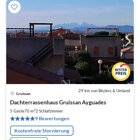
29 km von Béziers & Umland
Gruissan
Pre
Dachterrassenhaus Gruissan Ayguades
ab
8
2
5 Gäste
70 m
2
Schlafzimmer
pr
9 Bewertungen
Na
Kostenfreie Stornierung