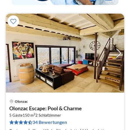
Olonzac
Pre
Olonzac Escape: Pool & Charme
ab
2
1
5 Gäste
150 m
2
Schlafzimmer
34 Bewertungen
pr
Na