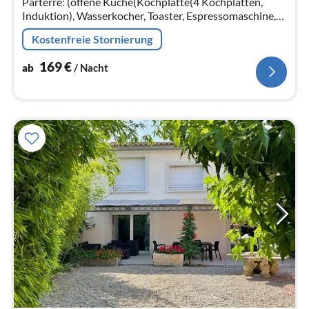
Parterre: (offene Küche(Kochplatte(4 Kochplatten,
Induktion), Wasserkocher, Toaster, Espressomaschine,
Backofen, Mikrowelle, Spülmaschine, Kühlschrank,
Kostenfreie Stornierung
Tiefkühlschrank)
169
€
ab
/ Nacht