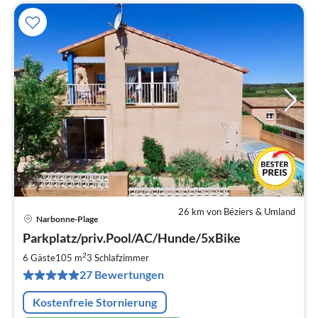
26 km von Béziers & Umland
Narbonne-Plage
Pre
Parkplatz/priv.Pool/AC/Hunde/5xBike
ab
9
2
6 Gäste
105 m
3
Schlafzimmer
pr
27 Bewertungen
Na
Kostenfreie Stornierung