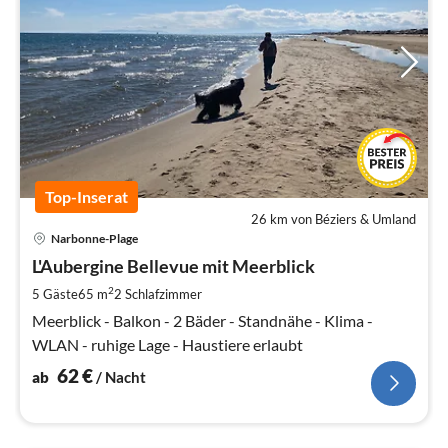
Top-Inserat
26 km von Béziers & Umland
Pre
Narbonne-Plage
ab
6
L'Aubergine Bellevue mit Meerblick
pr
2
5 Gäste
65 m
2
Schlafzimmer
Na
Meerblick - Balkon - 2 Bäder - Standnähe - Klima -
WLAN - ruhige Lage - Haustiere erlaubt
62
€
ab
/ Nacht