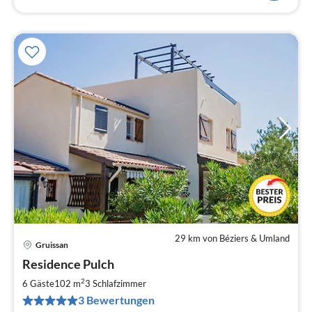
29 km von Béziers & Umland
Gruissan
Pre
Residence Pulch
ab
1
2
6 Gäste
102 m
3
Schlafzimmer
pr
3 Bewertungen
Na