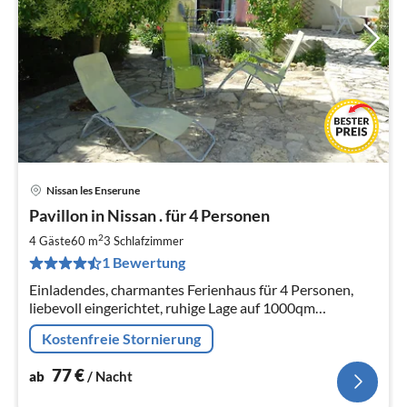
Nissan les Enserune
Pre
Pavillon in Nissan . für 4 Personen
ab
7
2
4 Gäste
60 m
3
Schlafzimmer
pr
1 Bewertung
Na
Einladendes, charmantes Ferienhaus für 4 Personen,
liebevoll eingerichtet, ruhige Lage auf 1000qm
Grundstück, WLAN, Clim,17km von Narbonne, Beziers
Kostenfreie Stornierung
und Strand .
77
€
ab
/ Nacht