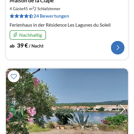
Maison de la Clape
ab
4
2
4 Gäste
45 m
2
Schlafzimmer
pr
24 Bewertungen
Na
Ferienhaus in der Résidence Les Lagunes du Soleil
Nachhaltig
39
€
ab
/ Nacht