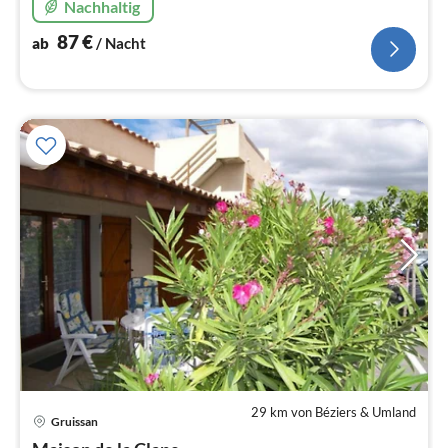
Nachhaltig
87
€
ab
/ Nacht
29 km von Béziers & Umland
Gruissan
Pre