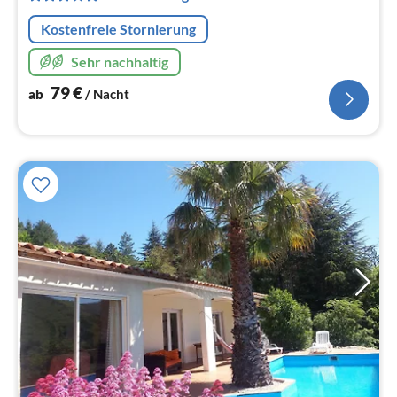
Na
Kostenfreie Stornierung
Sehr nachhaltig
79
€
ab
/ Nacht