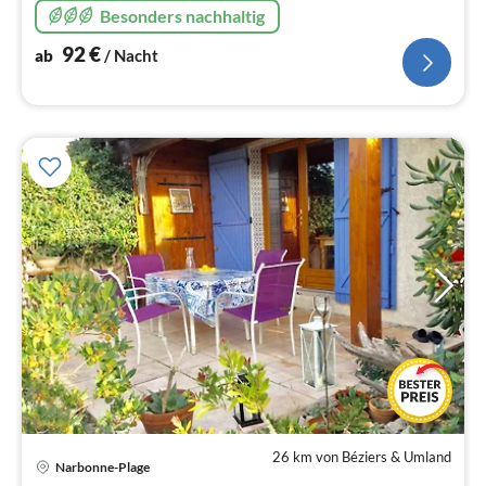
Besonders nachhaltig
92
€
ab
/ Nacht
26 km von Béziers & Umland
Pre
Narbonne-Plage
ab