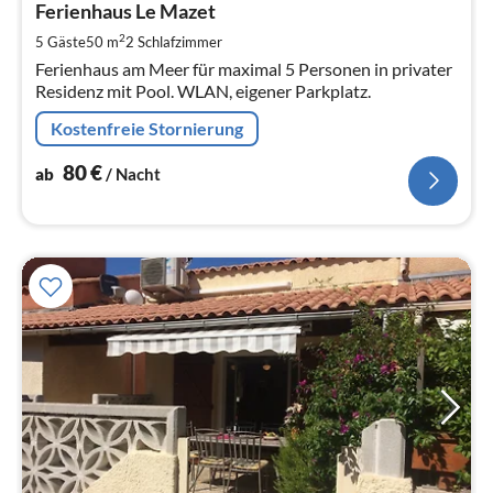
8
Ferienhaus Le Mazet
pr
2
5 Gäste
50 m
2
Schlafzimmer
Na
Ferienhaus am Meer für maximal 5 Personen in privater
Residenz mit Pool. WLAN, eigener Parkplatz.
Kostenfreie Stornierung
80
€
ab
/ Nacht