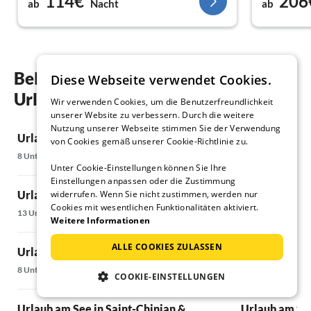
114€
206
ab
Nacht
ab
zunächst nicht und kam dann ohne
Benachrichtigung zu einem anderen
Zeitpunkt, sodass wir nicht aufmerksam
genug waren. Glücklicherweise sahen wir
rechtzeitig, wie sich das Garagentor öffnete,
Beliebte Regionen und Orte für ihren
Diese Webseite verwendet Cookies.
und konnten den Hund schnell einfangen.
Urlaub am See in Béziers & Umland
Wir verwenden Cookies, um die Benutzerfreundlichkeit
unserer Website zu verbessern. Durch die weitere
Nutzung unserer Webseite stimmen Sie der Verwendung
Urlaub am See in Narbonne-Plage
Urlaub am See
von Cookies gemäß unserer Cookie-Richtlinie zu.
8 Unterkünfte
6 Unterkünfte
Unter Cookie-Einstellungen können Sie Ihre
Einstellungen anpassen oder die Zustimmung
widerrufen. Wenn Sie nicht zustimmen, werden nur
Urlaub am See in Gruissan
Urlaub am See
Cookies mit wesentlichen Funktionalitäten aktiviert.
13 Unterkünfte
6 Unterkünfte
Weitere Informationen
ALLE COOKIES ZULASSEN
Urlaub am See in Homps
Urlaub am Se
8 Unterkünfte
5 Unterkünfte
COOKIE-EINSTELLUNGEN
Urlaub am See in Saint-Chinian &
Urlaub am See