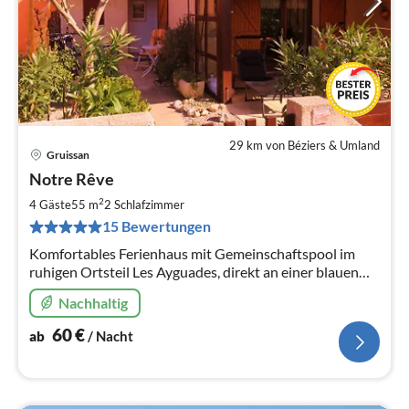
29 km von Béziers & Umland
Gruissan
Pre
Notre Rêve
ab
6
2
4 Gäste
55 m
2
Schlafzimmer
pr
15 Bewertungen
Na
Komfortables Ferienhaus mit Gemeinschaftspool im
ruhigen Ortsteil Les Ayguades, direkt an einer blauen
Lagune, am Fuße des La Clape gelegen, 500m zum
Nachhaltig
traumhaften Strand.
60
€
ab
/ Nacht