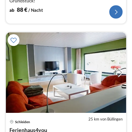
Grundstück!
88
€
ab
/ Nacht
25 km von Büllingen
Schleiden
Pre
Ferienhaus4you