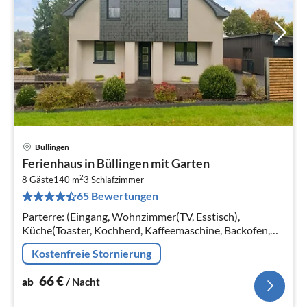
Büllingen
Pre
Ferienhaus in Büllingen mit Garten
ab
2
6
8 Gäste
140 m
3
Schlafzimmer
65 Bewertungen
pr
Na
Parterre: (Eingang, Wohnzimmer(TV, Esstisch),
Küche(Toaster, Kochherd, Kaffeemaschine, Backofen,
Mikrowelle, Spülmaschine, Kühl-/Gefrierkombination)
Kostenfreie Stornierung
66
€
ab
/ Nacht