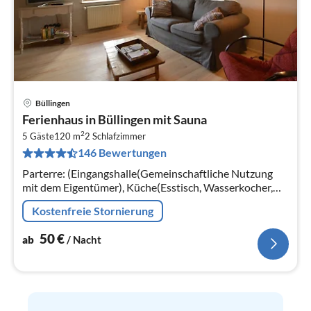
Büllingen
Pre
Ferienhaus in Büllingen mit Sauna
ab
2
5
5 Gäste
120 m
2
Schlafzimmer
146 Bewertungen
pr
Na
Parterre: (Eingangshalle(Gemeinschaftliche Nutzung
mit dem Eigentümer), Küche(Esstisch, Wasserkocher,
Kochherd(4 Kochplatten)
Kostenfreie Stornierung
50
€
ab
/ Nacht