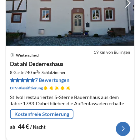
19 km von Büllingen
Winterscheid
Pre
Dat ahl Dederreshaus
ab
4
2
8 Gäste
240 m
5
Schlafzimmer
pr
7 Bewertungen
Na
DTV-Klassifizierung
Stilvoll restauriertes 5-Sterne Bauernhaus aus dem
Jahre 1783. Dabei blieben die Außenfassaden erhalten
und im Inneren wurde nach neuestem Standard
Kostenfreie Stornierung
ausgebaut.
44
€
ab
/ Nacht