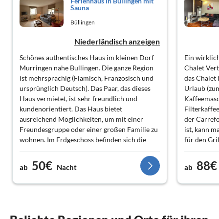
Ferienhaus in Büllingen mit
Sauna
Büllingen
Niederländisch anzeigen
Schönes authentisches Haus im kleinen Dorf
Ein wirklic
Murringen nahe Bullingen. Die ganze Region
Chalet Ver
ist mehrsprachig (Flämisch, Französisch und
das Chalet 
ursprünglich Deutsch). Das Paar, das dieses
Urlaub (zum
Haus vermietet, ist sehr freundlich und
Kaffeemasc
kundenorientiert. Das Haus bietet
Filterkaffee
ausreichend Möglichkeiten, um mit einer
der Carref
Freundesgruppe oder einer großen Familie zu
ist, kann m
wohnen. Im Erdgeschoss befinden sich die
für den Gri
Diele und die Küche. In der Küche steht auch
befindet s
eine Waschmaschine zum Wäschewaschen
Schwimmen 
50€
88€
ab
Nacht
ab
(kein Trockner, aber auf Anfrage kann die
auch zu ein
Wäsche auch in den Trockner des Vermieters).
Stunden) u
Im ersten Stock befindet sich das
Jérôme war
Winterzimmer mit Holzofen und ein separates
Alles war f
Sommerzimmer mit einem Stuhl und einer