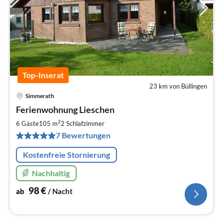
Top-Inserat
23 km von Büllingen
Simmerath
Pre
Ferienwohnung Lieschen
ab
9
2
6 Gäste
105 m
2
Schlafzimmer
pr
7 Bewertungen
Na
Kostenfreie Stornierung
Nachhaltig
98
€
ab
/ Nacht