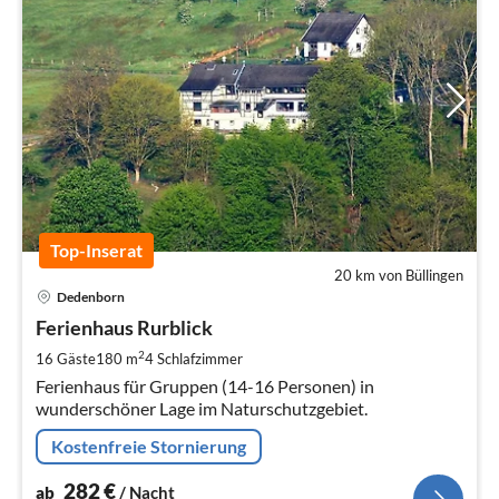
Top-Inserat
20 km von Büllingen
Pre
Dedenborn
ab
2
Ferienhaus Rurblick
pr
2
16 Gäste
180 m
4
Schlafzimmer
Na
Ferienhaus für Gruppen (14-16 Personen) in
wunderschöner Lage im Naturschutzgebiet.
Kostenfreie Stornierung
282
€
ab
/ Nacht