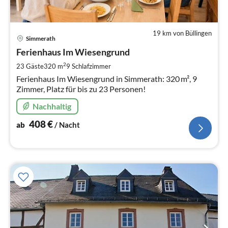
19 km von Büllingen
Pre
Simmerath
ab
4
Ferienhaus Im Wiesengrund
pr
2
23 Gäste
320 m
9
Schlafzimmer
Na
Ferienhaus Im Wiesengrund in Simmerath: 320 m², 9
Zimmer, Platz für bis zu 23 Personen!
Nachhaltig
408
€
ab
/ Nacht