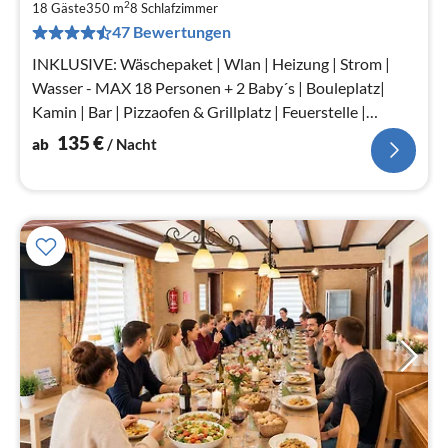
1
2
18 Gäste
350 m
8
Schlafzimmer
pr
47 Bewertungen
Na
INKLUSIVE: Wäschepaket | Wlan | Heizung | Strom |
Wasser - MAX 18 Personen + 2 Baby´s | Bouleplatz|
Kamin | Bar | Pizzaofen & Grillplatz | Feuerstelle |
Tischtennis | Allein Lage
135
€
ab
/ Nacht