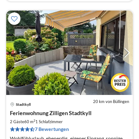
20 km von Büllingen
Stadtkyll
Pre
Ferienwohnung Zilligen Stadtkyll
ab
6
2
2 Gäste
60 m
1
Schlafzimmer
pr
7 Bewertungen
Na
Wohlfühlurlaub, ebenerdig , eigener Eingang, sonnige,