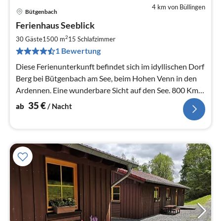
4 km von Büllingen
Bütgenbach
Pre
Ferienhaus Seeblick
ab
3
2
30 Gäste
1500 m
15
Schlafzimmer
pr
1 Bewertung
Na
Diese Ferienunterkunft befindet sich im idyllischen Dorf
Berg bei Bütgenbach am See, beim Hohen Venn in den
Ardennen. Eine wunderbare Sicht auf den See. 800 Km
Wander u. Fahrrad
35
€
ab
/ Nacht