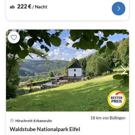
222
€
ab
/ Nacht
18 km von Büllingen
Hirschrott-Erkensruhr
Pre
Waldstube Nationalpark Eifel
ab