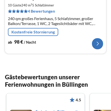
ab
9
2
10 Gäste
240 m
5
Schlafzimmer
pr
4 Bewertungen
Na
240 qm großes Ferienhaus, 5 Schlafzimmer, großer
Balkon/Terrasse, 1 WC, 2 Tageslichtbäder mit WC,
Dusche, eins mit Wanne, 56 qm großes Ess- und
Kostenfreie Stornierung
Wohnzimmer, separate Küche.
98
€
ab
/ Nacht
Gästebewertungen unserer
Ferienwohnungen in Büllingen
4.5