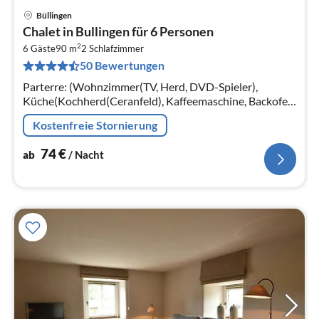
Büllingen
Pre
Chalet in Bullingen für 6 Personen
ab
2
7
6 Gäste
90 m
2
Schlafzimmer
50 Bewertungen
pr
Na
Parterre: (Wohnzimmer(TV, Herd, DVD-Spieler),
Küche(Kochherd(Ceranfeld), Kaffeemaschine, Backofen,
Spülmaschine, Kühl-/Gefrierkombination),
Kostenfreie Stornierung
Schlafzimmer(Doppelbett, Etagenbett)
74
€
ab
/ Nacht