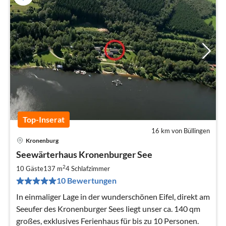
Top-Inserat
16 km von Büllingen
Kronenburg
Pre
Seewärterhaus Kronenburger See
ab
2
2
10 Gäste
137 m
4
Schlafzimmer
pr
10 Bewertungen
Na
In einmaliger Lage in der wunderschönen Eifel, direkt am
Seeufer des Kronenburger Sees liegt unser ca. 140 qm
großes, exklusives Ferienhaus für bis zu 10 Personen.