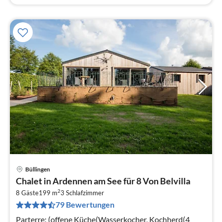
Büllingen
Pre
Chalet in Ardennen am See für 8 Von Belvilla
ab
2
1
8 Gäste
199 m
3
Schlafzimmer
79 Bewertungen
pr
Na
Parterre: (offene Küche(Wasserkocher, Kochherd(4