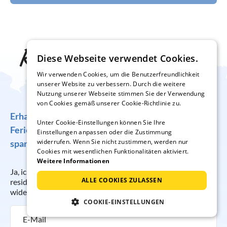
Reise-Inspiration frei
Diese Webseite verwendet Cookies.
Haus
Wir verwenden Cookies, um die Benutzerfreundlichkeit
unserer Website zu verbessern. Durch die weitere
Nutzung unserer Webseite stimmen Sie der Verwendung
von Cookies gemäß unserer Cookie-Richtlinie zu.
Erhalten Sie regelmäßig Angebote für traumhafte
Unter Cookie-Einstellungen können Sie Ihre
Ferienunterkünfte, tolle Gewinnspiele und
Einstellungen anpassen oder die Zustimmung
widerrufen. Wenn Sie nicht zustimmen, werden nur
spannende Reisetipps!
Cookies mit wesentlichen Funktionalitäten aktiviert.
Weitere Informationen
Ja, ich möchte regelmäßig per E-Mail den Newsletter der
ALLE COOKIES ZULASSEN
resido GmbH erhalten. Die Anmeldung kann ich jederzeit
widerrufen.
COOKIE-EINSTELLUNGEN