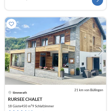
21 km von Büllingen
Simmerath
Pre
RURSEE CHALET
ab
3
2
18 Gäste
450 m
9
Schlafzimmer
pr