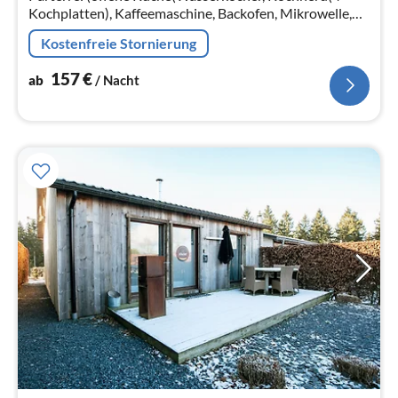
Kochplatten), Kaffeemaschine, Backofen, Mikrowelle,
Spülmaschine, Kühl-/Gefrierkombination,
Kostenfreie Stornierung
Kühl-/Gefrierkombination)
157
€
ab
/ Nacht