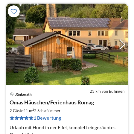
23 km von Büllingen
Jünkerath
Pre
Omas Häuschen/Ferienhaus Romag
ab
8
2
2 Gäste
41 m
2
Schlafzimmer
pr
1 Bewertung
Na
Urlaub mit Hund in der Eifel, komplett eingezäuntes