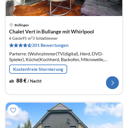
Büllingen
Pre
Chalet Vert in Bullange mit Whirlpool
ab
2
8
6 Gäste
95 m
3
Schlafzimmer
201 Bewertungen
pr
Na
Parterre: (Wohnzimmer(TV(digital), Herd, DVD-
Spieler), Küche(Kochherd, Backofen, Mikrowelle,
Spülmaschine), Schlafzimmer(Doppelbett),
Kostenfreie Stornierung
Schlafzimmer(Doppelbett)
88
€
ab
/ Nacht