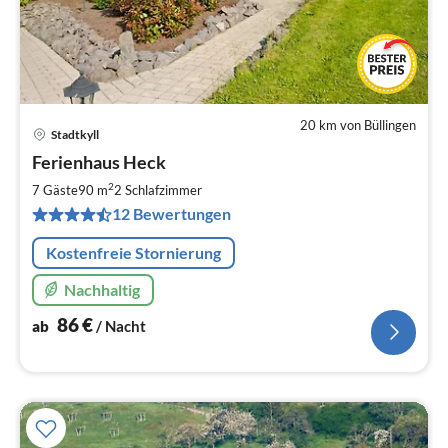
20 km von Büllingen
Stadtkyll
Pre
Ferienhaus Heck
ab
8
2
7 Gäste
90 m
2
Schlafzimmer
pr
12 Bewertungen
Na
Kostenfreie Stornierung
Nachhaltig
86
€
ab
/ Nacht