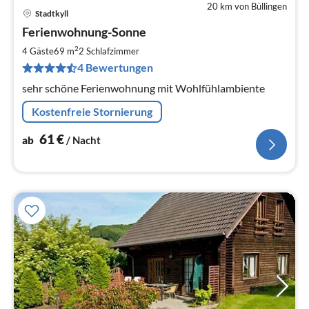
20 km von Büllingen
Stadtkyll
Pre
Ferienwohnung-Sonne
ab
6
2
4 Gäste
69 m
2
Schlafzimmer
pr
4 Bewertungen
Na
sehr schöne Ferienwohnung mit Wohlfühlambiente
Kostenfreie Stornierung
61
€
ab
/ Nacht