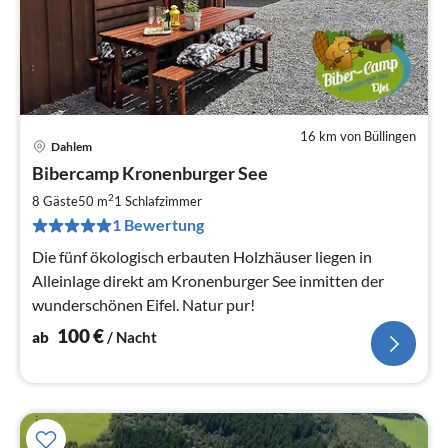
16 km von Büllingen
Dahlem
Pre
Bibercamp Kronenburger See
ab
1
2
8 Gäste
50 m
1
Schlafzimmer
pr
1 Bewertung
Na
Die fünf ökologisch erbauten Holzhäuser liegen in
Alleinlage direkt am Kronenburger See inmitten der
wunderschönen Eifel. Natur pur!
100
€
ab
/ Nacht