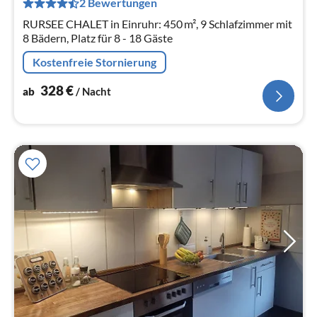
2 Bewertungen
Na
RURSEE CHALET in Einruhr: 450 m², 9 Schlafzimmer mit
8 Bädern, Platz für 8 - 18 Gäste
Kostenfreie Stornierung
328
€
ab
/ Nacht