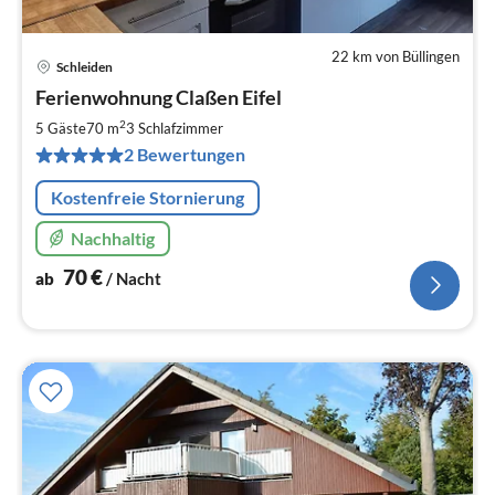
22 km von Büllingen
Schleiden
Pre
Ferienwohnung Claßen Eifel
ab
7
2
5 Gäste
70 m
3
Schlafzimmer
pr
2 Bewertungen
Na
Kostenfreie Stornierung
Nachhaltig
70
€
ab
/ Nacht