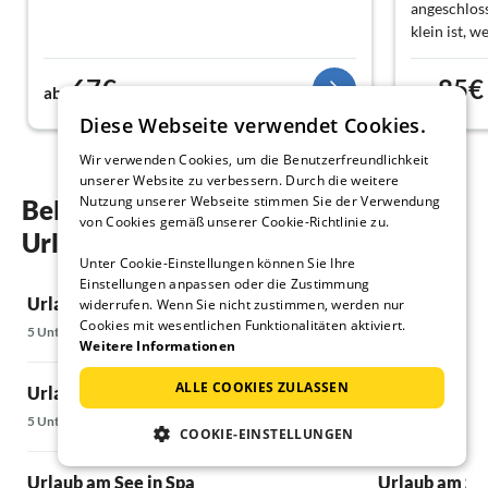
angeschlosse
klein ist, 
Duschen si
Tennisplatz
67€
85€
ab
Nacht
ab
eigentlich 
Diese Webseite verwendet Cookies.
unsere Reis
dass wir mi
Wir verwenden Cookies, um die Benutzerfreundlichkeit
volle Preis
unserer Website zu verbessern. Durch die weitere
man bekom
Nutzung unserer Webseite stimmen Sie der Verwendung
Beliebte Regionen und Orte für ihren
von Cookies gemäß unserer Cookie-Richtlinie zu.
Urlaub am See in Bütgenbach
Unter Cookie-Einstellungen können Sie Ihre
Einstellungen anpassen oder die Zustimmung
Urlaub am See in Büllingen
Urlaub am See
widerrufen. Wenn Sie nicht zustimmen, werden nur
Cookies mit wesentlichen Funktionalitäten aktiviert.
5 Unterkünfte
11 Unterkünfte
Weitere Informationen
ALLE COOKIES ZULASSEN
Urlaub am See in Schleiden
Urlaub am See
5 Unterkünfte
28 Unterkünfte
COOKIE-EINSTELLUNGEN
Urlaub am See in Spa
Urlaub am See