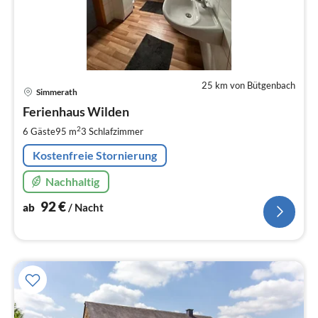
25 km von Bütgenbach
Pre
Simmerath
ab
9
Ferienhaus Wilden
pr
2
6 Gäste
95 m
3
Schlafzimmer
Na
Kostenfreie Stornierung
Nachhaltig
92
€
ab
/ Nacht