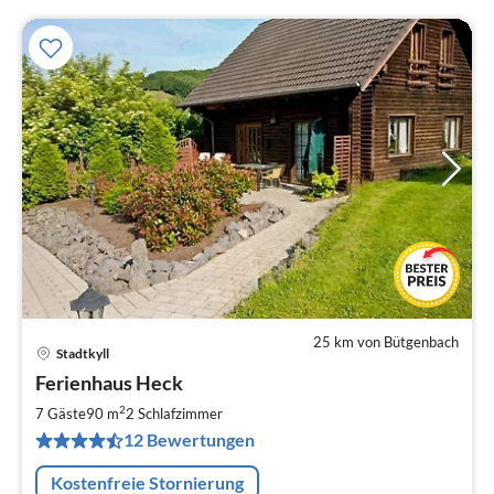
25 km von Bütgenbach
Stadtkyll
Pre
Ferienhaus Heck
ab
8
2
7 Gäste
90 m
2
Schlafzimmer
pr
12 Bewertungen
Na
Kostenfreie Stornierung