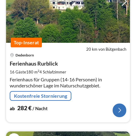
Top-Inserat
20 km von Bütgenbach
Pre
Dedenborn
ab
2
Ferienhaus Rurblick
pr
2
16 Gäste
180 m
4
Schlafzimmer
Na
Ferienhaus für Gruppen (14-16 Personen) in
wunderschöner Lage im Naturschutzgebiet.
Kostenfreie Stornierung
282
€
ab
/ Nacht