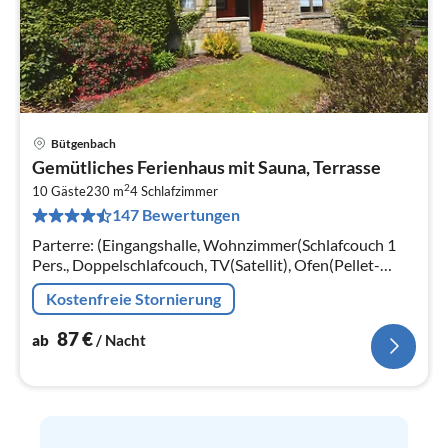
Bütgenbach
Pre
Gemütliches Ferienhaus mit Sauna, Terrasse
ab
2
8
10 Gäste
230 m
4
Schlafzimmer
147 Bewertungen
pr
Na
Parterre: (Eingangshalle, Wohnzimmer(Schlafcouch 1
Pers., Doppelschlafcouch, TV(Satellit), Ofen(Pellet-
Holzofen ), DVD-Spieler, Stereoanlage),
Kostenfreie Stornierung
Esszimmer(Esstisch)
87
€
ab
/ Nacht