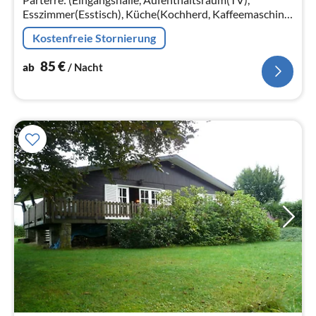
Esszimmer(Esstisch), Küche(Kochherd, Kaffeemaschine,
Backofen, Mikrowelle, Kühl-/Gefrierkombination)) In
Kostenfreie Stornierung
der 1.
85
€
ab
/ Nacht