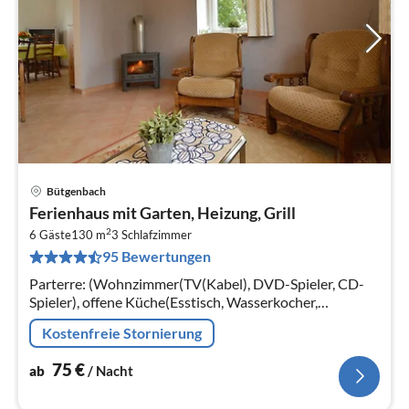
Bütgenbach
Pre
Ferienhaus mit Garten, Heizung, Grill
ab
2
7
6 Gäste
130 m
3
Schlafzimmer
95 Bewertungen
pr
Na
Parterre: (Wohnzimmer(TV(Kabel), DVD-Spieler, CD-
Spieler), offene Küche(Esstisch, Wasserkocher,
Kochherd(elektrisch), Kaffeemaschine(Filter)
Kostenfreie Stornierung
75
€
ab
/ Nacht