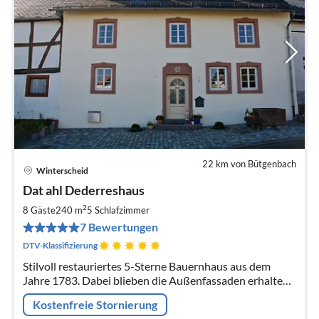
22 km von Bütgenbach
Winterscheid
Pre
Dat ahl Dederreshaus
ab
4
2
8 Gäste
240 m
5
Schlafzimmer
pr
7 Bewertungen
Na
DTV-Klassifizierung
Stilvoll restauriertes 5-Sterne Bauernhaus aus dem
Jahre 1783. Dabei blieben die Außenfassaden erhalten
und im Inneren wurde nach neuestem Standard
Kostenfreie Stornierung
ausgebaut.