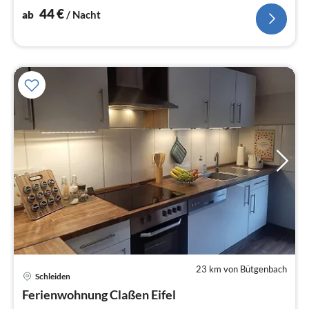
44
€
ab
/ Nacht
23 km von Bütgenbach
Schleiden
Pre
Ferienwohnung Claßen Eifel
ab