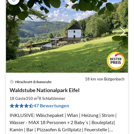
18 km von Bütgenbach
Hirschrott-Erkensruhr
Pre
Waldstube Nationalpark Eifel
ab
1
2
18 Gäste
350 m
8
Schlafzimmer
pr
47 Bewertungen
Na
INKLUSIVE: Wäschepaket | Wlan | Heizung | Strom |
Wasser - MAX 18 Personen + 2 Baby´s | Bouleplatz|
Kamin | Bar | Pizzaofen & Grillplatz | Feuerstelle |