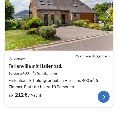
25 km von Bütgenbach
Pre
Vielsalm
ab
2
Ferienvilla mit Hallenbad.
pr
2
10 Gäste
400 m
5
Schlafzimmer
Na
Ferienhaus Erholungsurlaub in Vielsalm: 400 m², 5
Zimmer, Platz für bis zu 10 Personen.
212
€
ab
/ Nacht