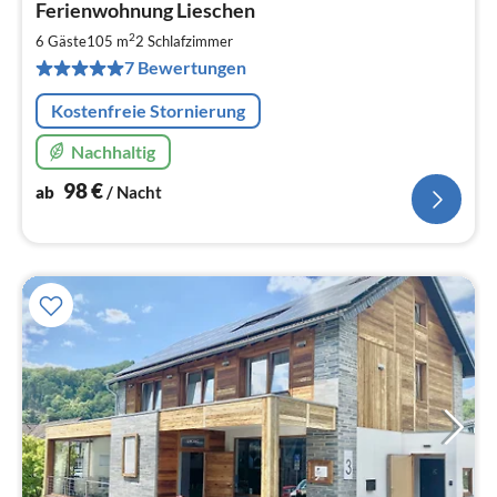
Ferienwohnung Lieschen
ab
9
2
6 Gäste
105 m
2
Schlafzimmer
pr
7 Bewertungen
Na
Kostenfreie Stornierung
Nachhaltig
98
€
ab
/ Nacht