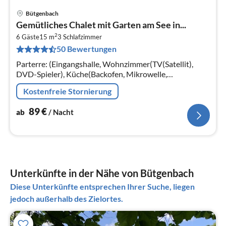
Bütgenbach
Pre
Gemütliches Chalet mit Garten am See in...
ab
2
8
6 Gäste
15 m
3
Schlafzimmer
50 Bewertungen
pr
Na
Parterre: (Eingangshalle, Wohnzimmer(TV(Satellit),
DVD-Spieler), Küche(Backofen, Mikrowelle,
Spülmaschine), Schlafzimmer(2x Doppelbett oder 2
Kostenfreie Stornierung
Einzelbetten)
89
€
ab
/ Nacht
Unterkünfte in der Nähe von Bütgenbach
Diese Unterkünfte entsprechen Ihrer Suche, liegen
jedoch außerhalb des Zielortes.