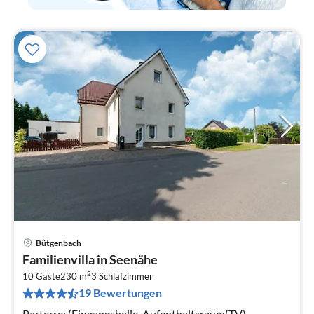
Bütgenbach
Pre
Familienvilla in Seenähe
ab
2
8
10 Gäste
230 m
3
Schlafzimmer
19 Bewertungen
pr
Na
Parterre: (Eingangshalle, Aufenthaltsraum(TV),