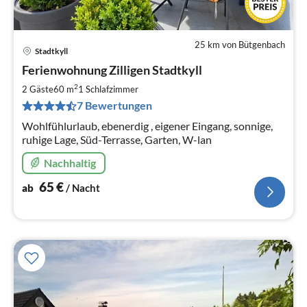
25 km von Bütgenbach
Stadtkyll
Pre
Ferienwohnung Zilligen Stadtkyll
ab
6
2
2 Gäste
60 m
1
Schlafzimmer
pr
7 Bewertungen
Na
Wohlfühlurlaub, ebenerdig , eigener Eingang, sonnige,
ruhige Lage, Süd-Terrasse, Garten, W-lan
Nachhaltig
65
€
ab
/ Nacht