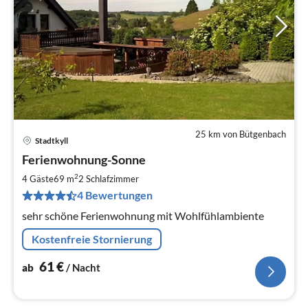
25 km von Bütgenbach
Stadtkyll
Pre
Ferienwohnung-Sonne
ab
6
2
4 Gäste
69 m
2
Schlafzimmer
pr
4 Bewertungen
Na
sehr schöne Ferienwohnung mit Wohlfühlambiente
Kostenfreie Stornierung
61
€
ab
/ Nacht