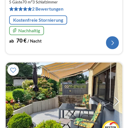
7
2
5 Gäste
70 m
3
Schlafzimmer
pr
2 Bewertungen
Na
Kostenfreie Stornierung
Nachhaltig
70
€
ab
/ Nacht