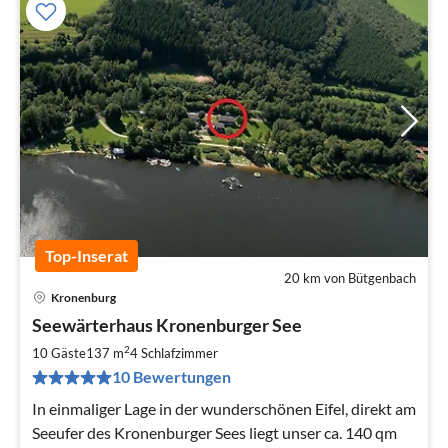
Top-Inserat
20 km von Bütgenbach
Kronenburg
Pre
Seewärterhaus Kronenburger See
ab
2
2
10 Gäste
137 m
4
Schlafzimmer
pr
10 Bewertungen
Na
In einmaliger Lage in der wunderschönen Eifel, direkt am
Seeufer des Kronenburger Sees liegt unser ca. 140 qm