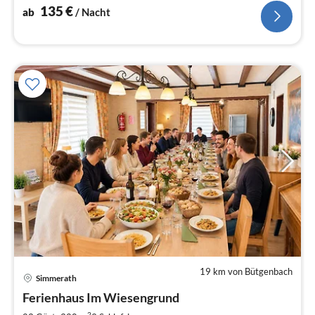
Tischtennis | Allein Lage
135
€
ab
/ Nacht
19 km von Bütgenbach
Pre
Simmerath
ab
4
Ferienhaus Im Wiesengrund
pr
2