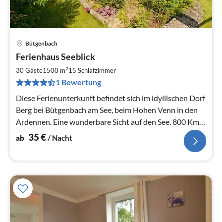
Bütgenbach
Pre
Ferienhaus Seeblick
ab
3
2
30 Gäste
1500 m
15
Schlafzimmer
pr
1 Bewertung
Na
Diese Ferienunterkunft befindet sich im idyllischen Dorf
Berg bei Bütgenbach am See, beim Hohen Venn in den
Ardennen. Eine wunderbare Sicht auf den See. 800 Km
Wander u. Fahrrad
35
€
ab
/ Nacht