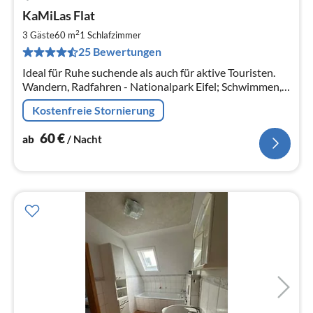
Pre
KaMiLas Flat
ab
6
2
3 Gäste
60 m
1
Schlafzimmer
pr
25 Bewertungen
Na
Ideal für Ruhe suchende als auch für aktive Touristen.
Wandern, Radfahren - Nationalpark Eifel; Schwimmen,
Segeln, Paddeln auf dem Rursee; Ausflüge ins Hohe
Kostenfreie Stornierung
Venn, Aachen, Monschau
60
€
ab
/ Nacht