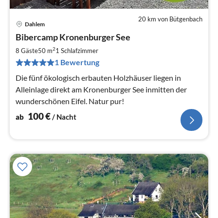
20 km von Bütgenbach
Dahlem
Pre
Bibercamp Kronenburger See
ab
1
2
8 Gäste
50 m
1
Schlafzimmer
pr
1 Bewertung
Na
Die fünf ökologisch erbauten Holzhäuser liegen in
Alleinlage direkt am Kronenburger See inmitten der
wunderschönen Eifel. Natur pur!
100
€
ab
/ Nacht