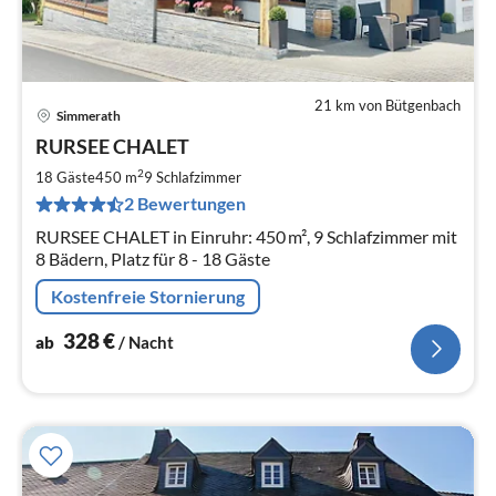
21 km von Bütgenbach
Simmerath
Pre
RURSEE CHALET
ab
3
2
18 Gäste
450 m
9
Schlafzimmer
pr
2 Bewertungen
Na
RURSEE CHALET in Einruhr: 450 m², 9 Schlafzimmer mit
8 Bädern, Platz für 8 - 18 Gäste
Kostenfreie Stornierung
328
€
ab
/ Nacht