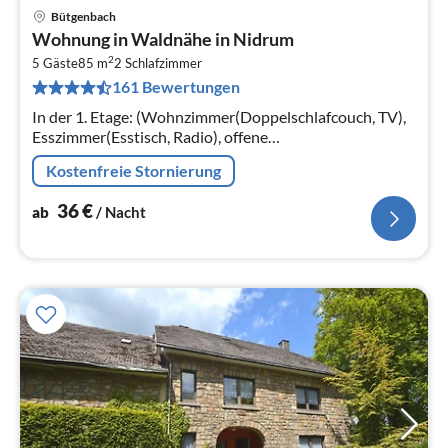
Bütgenbach
Pre
Wohnung in Waldnähe in Nidrum
ab
2
3
5 Gäste
85 m
2
Schlafzimmer
161 Bewertungen
pr
Na
In der 1. Etage: (Wohnzimmer(Doppelschlafcouch, TV),
Esszimmer(Esstisch, Radio), offene
Küche(Wasserkocher, Toaster, Kochherd(4 Kochplatten,
Kostenfreie Stornierung
Gas)
36
€
ab
/ Nacht