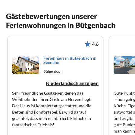
Gästebewertungen unserer
Ferienwohnungen in Bütgenbach
4.6
Ferienhaus in Bütgenbach in
Seenähe
Bütgenbach
Niederländisch anzeigen
Sehr freundliche Gastgeber, denen das
Gute Punkte
Wohlbefinden ihrer Gäste am Herzen liegt.
schön geleg
Das Haus ist komplett ausgestattet und die
Küche, Eige
Betten sind komfortabel. Es wird darauf
antwortet sc
geachtet, dass man nicht friert. Einfach ein
und es gib
fantastisches Erlebnis!
gute Punkte
man kann ni