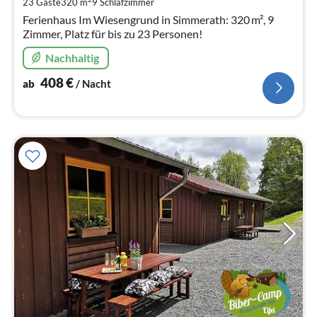
23 Gäste
320 m
9
Schlafzimmer
Na
Ferienhaus Im Wiesengrund in Simmerath: 320 m², 9
Zimmer, Platz für bis zu 23 Personen!
Nachhaltig
408
€
ab
/ Nacht