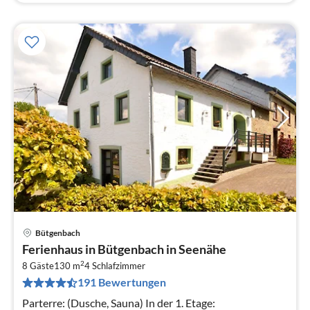
Bütgenbach
Pre
Ferienhaus in Bütgenbach in Seenähe
ab
2
6
8 Gäste
130 m
4
Schlafzimmer
191 Bewertungen
pr
Na
Parterre: (Dusche, Sauna) In der 1. Etage: