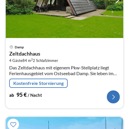
Pre
Damp
ab
Zeltdachhaus
9
2
4 Gäste
84 m
2
Schlafzimmer
pr
Das Zeltdachhaus mit eigenem Pkw-Stellplatz liegt
Na
Ferienhausgebiet vom Ostseebad Damp. Sie leben im
Grünen und in Nähe des feinsandigen Ostseestrandes.
Kostenfreie Stornierung
95
€
ab
/ Nacht