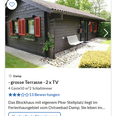
Damp
Pre
- grosse Terrasse - 2 x TV
ab
2
8
4 Gäste
50 m
2
Schlafzimmer
13 Bewertungen
pr
Na
Das Blockhaus mit eigenem Pkw-Stellplatz liegt im
Ferienhausgebiet vom Ostseebad Damp. Sie leben im
Grünen und in Nähe des feinsandigen Ostseestrandes.