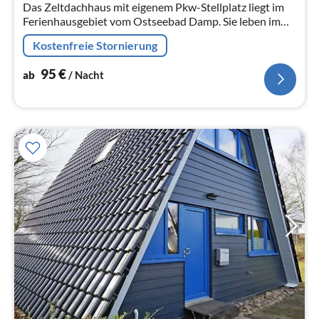
Na
Das Zeltdachhaus mit eigenem Pkw-Stellplatz liegt im
Ferienhausgebiet vom Ostseebad Damp. Sie leben im
Grünen und in Nähe des feinsandigen Ostseestrandes.
Kostenfreie Stornierung
95
€
ab
/ Nacht