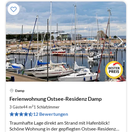
Damp
Pre
Ferienwohnung Ostsee-Residenz Damp
ab
7
2
3 Gäste
44 m
1
Schlafzimmer
pr
12 Bewertungen
Na
Traumhafte Lage direkt am Strand mit Hafenblick!
Schöne Wohnung in der gepflegten Ostsee-Residenz