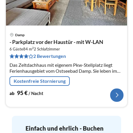
Damp
Pre
- Parkplatz vor der Haustür - mit W-LAN
ab
2
9
6 Gäste
84 m
2
Schlafzimmer
2 Bewertungen
pr
Na
Das Zeltdachhaus mit eigenem Pkw-Stellplatz liegt
Ferienhausgebiet vom Ostseebad Damp. Sie leben im
Grünen und in Nähe des feinsandigen Ostseestrandes.
Kostenfreie Stornierung
95
€
ab
/ Nacht
Einfach und ehrlich - Buchen