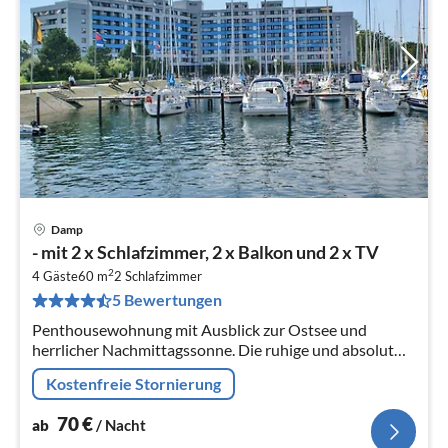
Damp
Pre
- mit 2 x Schlafzimmer, 2 x Balkon und 2 x TV
ab
2
7
4 Gäste
60 m
2
Schlafzimmer
5 Bewertungen
pr
Na
Penthousewohnung mit Ausblick zur Ostsee und
herrlicher Nachmittagssonne. Die ruhige und absolut
zentrale Lage der Ferienwohnung besitzt den Vorteil,
Kostenfreie Stornierung
dass Sie viele Einrichtungen...
70
€
ab
/ Nacht