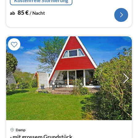
Kostenfreie Stornierung
85
€
ab
/ Nacht
Pre
Damp
ab
- mit grossem Grundstück