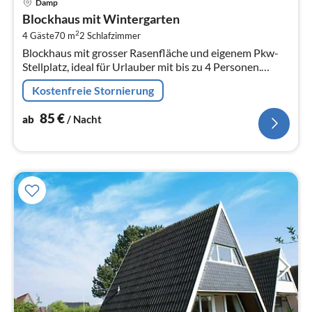
Damp
ab
Blockhaus mit Wintergarten
8
2
4 Gäste
70 m
2
Schlafzimmer
pr
Blockhaus mit grosser Rasenfläche und eigenem Pkw-
Na
Stellplatz, ideal für Urlauber mit bis zu 4 Personen.
Wohnen auf einer Ebene.
Kostenfreie Stornierung
85
€
ab
/ Nacht