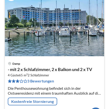
Damp
Pre
- mit 2 x Schlafzimmer, 2 x Balkon und 2 x TV
ab
2
9
4 Gäste
65 m
2
Schlafzimmer
3 Bewertungen
pr
Na
Die Penthousewohnung befindet sich in der
Ostseeresidenz mit einem traumhaften Ausblick auf die
Ostsee und den Hafen.
Kostenfreie Stornierung