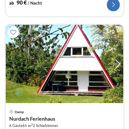
90
€
ab
/ Nacht
Pre
Damp
ab
Nurdach Ferienhaus
1
2
6 Gäste
65 m
2
Schlafzimmer
pr