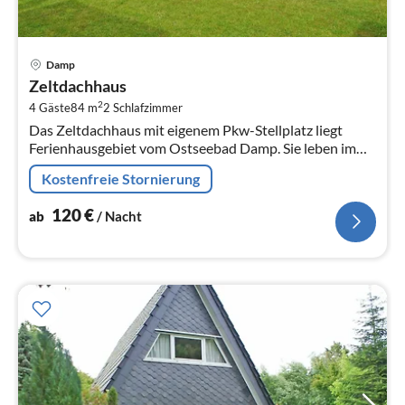
Pre
Damp
ab
Zeltdachhaus
1
2
4 Gäste
84 m
2
Schlafzimmer
pr
Das Zeltdachhaus mit eigenem Pkw-Stellplatz liegt
Na
Ferienhausgebiet vom Ostseebad Damp. Sie leben im
Grünen und in Nähe des feinsandigen Ostseestrandes.
Kostenfreie Stornierung
120
€
ab
/ Nacht