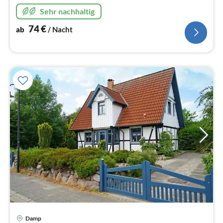
Damp. Mit kostenfreiem WLAN! Noch Sommertermine
Sehr nachhaltig
frei!
74
€
ab
/ Nacht
Damp