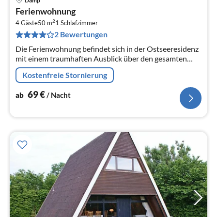
Damp
Pre
Ferienwohnung
ab
2
6
4 Gäste
50 m
1
Schlafzimmer
2 Bewertungen
pr
Na
Die Ferienwohnung befindet sich in der Ostseeresidenz
mit einem traumhaften Ausblick über den gesamten
Yachthafen und die Ostsee.
Kostenfreie Stornierung
69
€
ab
/ Nacht