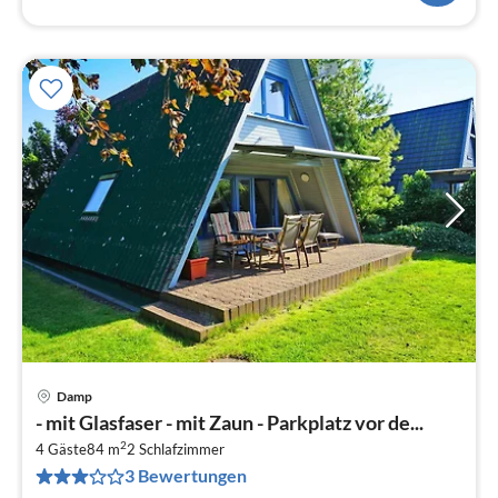
Damp
Pre
- mit Glasfaser - mit Zaun - Parkplatz vor de...
ab
2
9
4 Gäste
84 m
2
Schlafzimmer
3 Bewertungen
pr