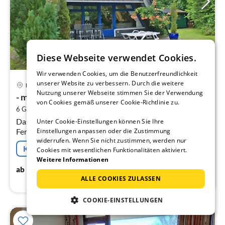
Diese Webseite verwendet Cookies.
Wir verwenden Cookies, um die Benutzerfreundlichkeit
Pre
unserer Website zu verbessern. Durch die weitere
Damp
ab
Nutzung unserer Webseite stimmen Sie der Verwendung
- mit W-LAN
9
von Cookies gemäß unserer Cookie-Richtlinie zu.
2
6 Gäste
84 m
2
Schlafzimmer
pr
Das Zeltdachhaus mit eigenem Pkw-Stellplatz liegt
Na
Unter Cookie-Einstellungen können Sie Ihre
Ferienhausgebiet vom Ostseebad Damp. Sie leben im
Einstellungen anpassen oder die Zustimmung
widerrufen. Wenn Sie nicht zustimmen, werden nur
Grünen und in Nähe des feinsandigen Ostseestrandes.
Kostenfreie Stornierung
Cookies mit wesentlichen Funktionalitäten aktiviert.
Weitere Informationen
95
€
ab
/ Nacht
ALLE COOKIES ZULASSEN
COOKIE-EINSTELLUNGEN