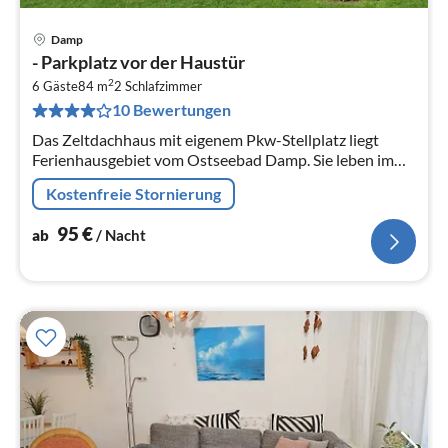
Damp
Pre
- Parkplatz vor der Haustür
ab
2
9
6 Gäste
84 m
2
Schlafzimmer
10 Bewertungen
pr
Na
Das Zeltdachhaus mit eigenem Pkw-Stellplatz liegt
Ferienhausgebiet vom Ostseebad Damp. Sie leben im
Grünen und in Nähe des feinsandigen Ostseestrandes.
Kostenfreie Stornierung
95
€
ab
/ Nacht