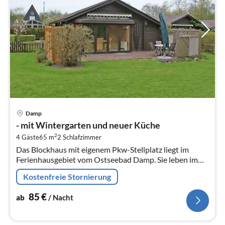
Pre
Damp
ab
- mit Wintergarten und neuer Küche
8
2
4 Gäste
65 m
2
Schlafzimmer
pr
Das Blockhaus mit eigenem Pkw-Stellplatz liegt im
Na
Ferienhausgebiet vom Ostseebad Damp. Sie leben im
Grünen und in Nähe des feinsandigen Ostseestrandes.
Kostenfreie Stornierung
85
€
ab
/ Nacht