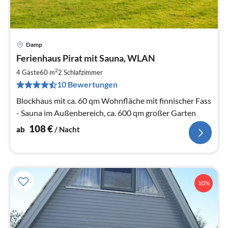
Damp
Pre
Ferienhaus Pirat mit Sauna, WLAN
ab
1
2
4 Gäste
60 m
2
Schlafzimmer
pr
10 Bewertungen
Na
Blockhaus mit ca. 60 qm Wohnfläche mit finnischer Fass
- Sauna im Außenbereich, ca. 600 qm großer Garten
108
€
ab
/ Nacht
10%