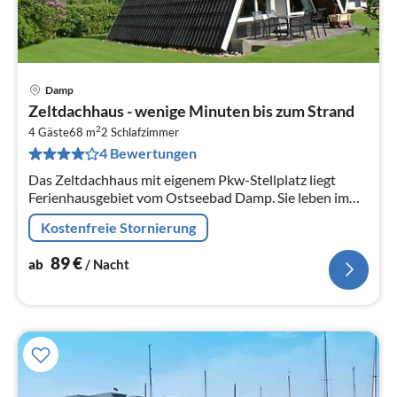
Damp
Pre
Zeltdachhaus - wenige Minuten bis zum Strand
ab
2
8
4 Gäste
68 m
2
Schlafzimmer
4 Bewertungen
pr
Na
Das Zeltdachhaus mit eigenem Pkw-Stellplatz liegt
Ferienhausgebiet vom Ostseebad Damp. Sie leben im
Grünen und in Nähe des feinsandigen Ostseestrandes.
Kostenfreie Stornierung
89
€
ab
/ Nacht