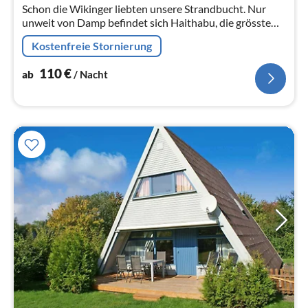
Schon die Wikinger liebten unsere Strandbucht. Nur
Na
unweit von Damp befindet sich Haithabu, die grösste
Siedlung Europas seiner Zeit.
Kostenfreie Stornierung
110
€
ab
/ Nacht