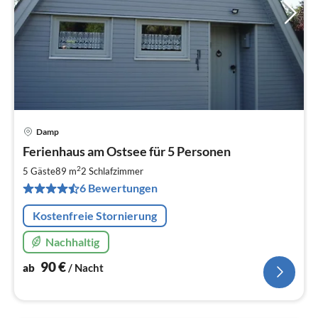
Damp
Pre
Ferienhaus am Ostsee für 5 Personen
ab
9
2
5 Gäste
89 m
2
Schlafzimmer
pr
6 Bewertungen
Na
Kostenfreie Stornierung
Nachhaltig
90
€
ab
/ Nacht