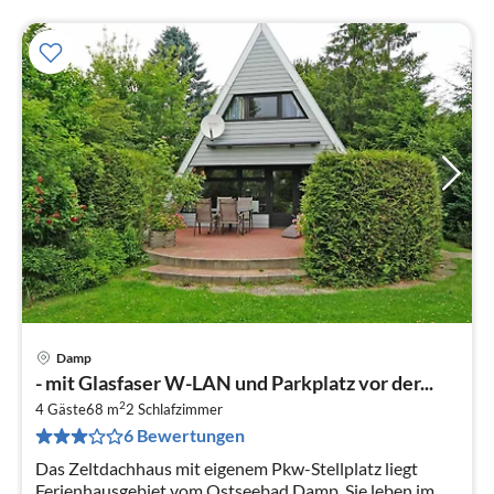
Damp
Pre
- mit Glasfaser W-LAN und Parkplatz vor der...
ab
2
8
4 Gäste
68 m
2
Schlafzimmer
6 Bewertungen
pr
Na
Das Zeltdachhaus mit eigenem Pkw-Stellplatz liegt
Ferienhausgebiet vom Ostseebad Damp. Sie leben im