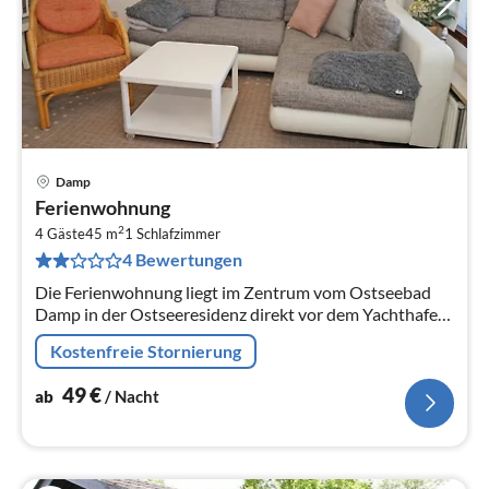
Damp
Pre
Ferienwohnung
ab
2
4
4 Gäste
45 m
1
Schlafzimmer
4 Bewertungen
pr
Na
Die Ferienwohnung liegt im Zentrum vom Ostseebad
Damp in der Ostseeresidenz direkt vor dem Yachthafen
und den beiden Stränden.
Kostenfreie Stornierung
49
€
ab
/ Nacht