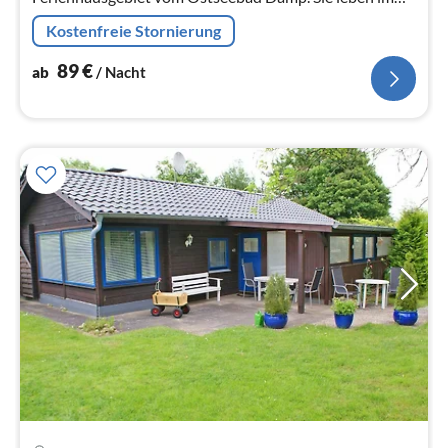
Grünen und in Nähe des feinsandigen Ostseestrandes.
Kostenfreie Stornierung
89
€
ab
/ Nacht
Pre