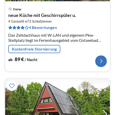
Damp
Pre
neue Küche mit Geschirrspüler u.
ab
2
8
4 Gäste
68 m
2
Schlafzimmer
4 Bewertungen
pr
Na
Das Zeltdachhaus mit W-LAN und eigenem Pkw-
Stellplatz liegt im Ferienhausgebiet vom Ostseebad
Damp. Sie leben im Grünen und in Nähe des
Kostenfreie Stornierung
feinsandigen Ostseestrandes.
89
€
ab
/ Nacht