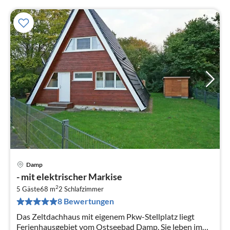
Damp
Pre
- mit elektrischer Markise
ab
2
9
5 Gäste
68 m
2
Schlafzimmer
8 Bewertungen
pr
Na
Das Zeltdachhaus mit eigenem Pkw-Stellplatz liegt
Ferienhausgebiet vom Ostseebad Damp. Sie leben im