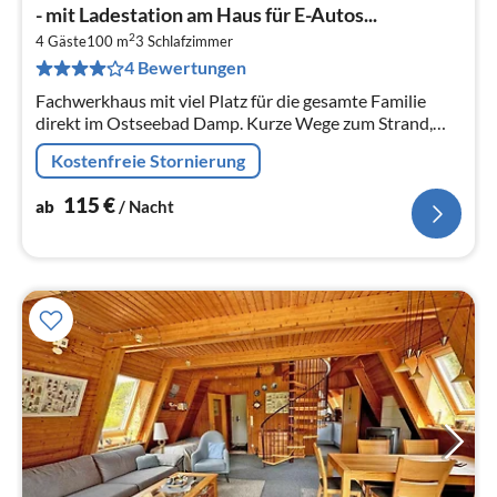
Pre
- mit Ladestation am Haus für E-Autos...
ab
2
1
4 Gäste
100 m
3
Schlafzimmer
4 Bewertungen
pr
Na
Fachwerkhaus mit viel Platz für die gesamte Familie
direkt im Ostseebad Damp. Kurze Wege zum Strand,
Freizeiteinrichtungen und den Restaurants.
Kostenfreie Stornierung
115
€
ab
/ Nacht