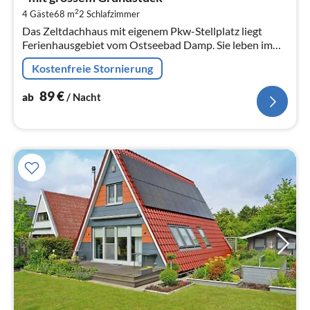
8
2
4 Gäste
68 m
2
Schlafzimmer
pr
Das Zeltdachhaus mit eigenem Pkw-Stellplatz liegt
Na
Ferienhausgebiet vom Ostseebad Damp. Sie leben im
Grünen und in Nähe des feinsandigen Ostseestrandes.
Kostenfreie Stornierung
89
€
ab
/ Nacht