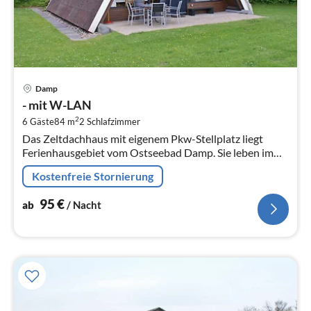
Pre
Damp
ab
- mit W-LAN
9
2
6 Gäste
84 m
2
Schlafzimmer
pr
Das Zeltdachhaus mit eigenem Pkw-Stellplatz liegt
Na
Ferienhausgebiet vom Ostseebad Damp. Sie leben im
Grünen und in Nähe des feinsandigen Ostseestrandes.
Kostenfreie Stornierung
95
€
ab
/ Nacht