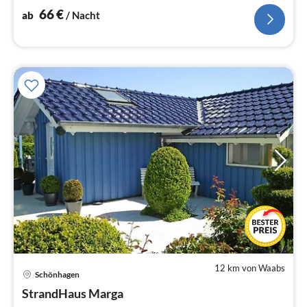
66
€
ab
/ Nacht
12 km von Waabs
Schönhagen
Pre
StrandHaus Marga
ab