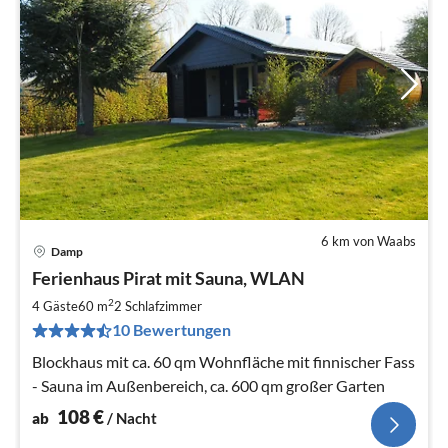
6 km von Waabs
Damp
Pre
Ferienhaus Pirat mit Sauna, WLAN
ab
1
2
4 Gäste
60 m
2
Schlafzimmer
pr
10 Bewertungen
Na
Blockhaus mit ca. 60 qm Wohnfläche mit finnischer Fass
- Sauna im Außenbereich, ca. 600 qm großer Garten
108
€
ab
/ Nacht