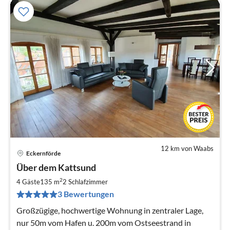
12 km von Waabs
Eckernförde
Pre
Über dem Kattsund
ab
1
2
4 Gäste
135 m
2
Schlafzimmer
pr
3 Bewertungen
Na
Großzügige, hochwertige Wohnung in zentraler Lage,
nur 50m vom Hafen u. 200m vom Ostseestrand in