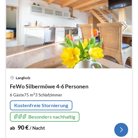
Pre
Langholz
ab
9
FeWo Silbermöwe 4-6 Personen
pr
2
6 Gäste
75 m
3
Schlafzimmer
Na
Kostenfreie Stornierung
Besonders nachhaltig
90
€
ab
/ Nacht