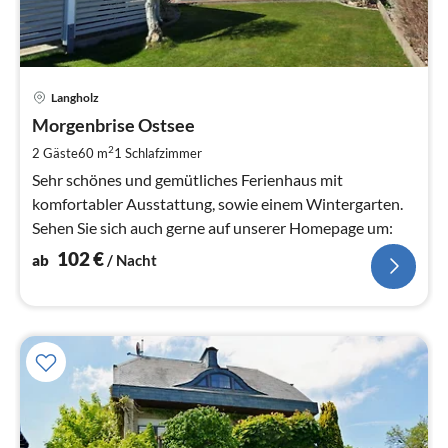
Pre
Langholz
ab
1
Morgenbrise Ostsee
pr
2
2 Gäste
60 m
1
Schlafzimmer
Na
Sehr schönes und gemütliches Ferienhaus mit
komfortabler Ausstattung, sowie einem Wintergarten.
Sehen Sie sich auch gerne auf unserer Homepage um:
102
€
ab
/ Nacht