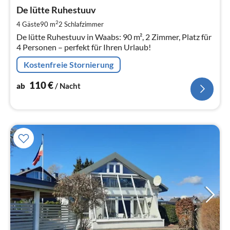
ab
1
De lütte Ruhestuuv
pr
2
4 Gäste
90 m
2
Schlafzimmer
Na
De lütte Ruhestuuv in Waabs: 90 m², 2 Zimmer, Platz für
4 Personen – perfekt für Ihren Urlaub!
Kostenfreie Stornierung
110
€
ab
/ Nacht