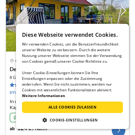
Diese Webseite verwendet Cookies.
Wir verwenden Cookies, um die Benutzerfreundlichkeit
unserer Website zu verbessern. Durch die weitere
Nutzung unserer Webseite stimmen Sie der Verwendung
13 km von Waabs
Kappeln
von Cookies gemäß unserer Cookie-Richtlinie zu.
Pre
Det gule Hus (****)
ab
Unter Cookie-Einstellungen können Sie Ihre
1
2
8 Gäste
135 m
3
Schlafzimmer
Einstellungen anpassen oder die Zustimmung
pr
12 Bewertungen
widerrufen. Wenn Sie nicht zustimmen, werden nur
Na
Cookies mit wesentlichen Funktionalitäten aktiviert.
DTV-Klassifizierung
Weitere Informationen
In unserem VIERSTERNE-Ferienhaus (Det gule Hus) in
Kappeln-Kopperby werden Sie alles vorfinden, um einen
ALLE COOKIES ZULASSEN
rundherum gelungenen Urlaub zu verbringen.
Nachhaltig
COOKIE-EINSTELLUNGEN
124
€
ab
/ Nacht