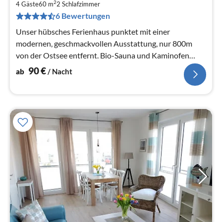
9
2
4 Gäste
60 m
2
Schlafzimmer
pr
6 Bewertungen
Na
Unser hübsches Ferienhaus punktet mit einer
modernen, geschmackvollen Ausstattung, nur 800m
von der Ostsee entfernt. Bio-Sauna und Kaminofen
sorgen für wohlige Wärme!
90
€
ab
/ Nacht