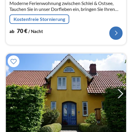
Moderne Ferienwohnung zwischen Schlei & Ostsee,
Tauchen Sie in unser Dorfleben ein, bringen Sie Ihren
Drahtesel mit und genießen Sie die schöne Natur rund
Kostenfreie Stornierung
um Ihre Ferienwohnung
70
€
ab
/ Nacht