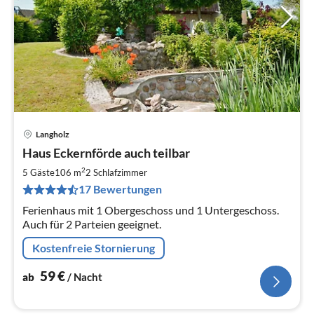
Langholz
Pre
Haus Eckernförde auch teilbar
ab
5
2
5 Gäste
106 m
2
Schlafzimmer
pr
17 Bewertungen
Na
Ferienhaus mit 1 Obergeschoss und 1 Untergeschoss.
Auch für 2 Parteien geeignet.
Kostenfreie Stornierung
59
€
ab
/ Nacht