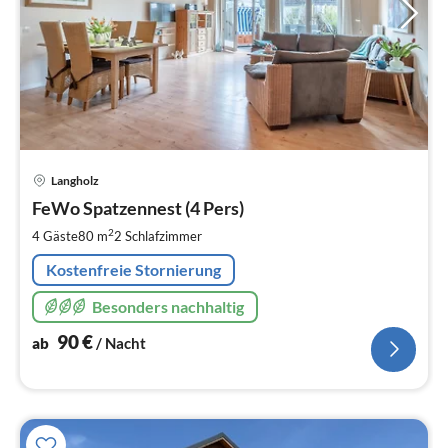
Pre
Langholz
ab
9
FeWo Spatzennest (4 Pers)
pr
2
4 Gäste
80 m
2
Schlafzimmer
Na
Kostenfreie Stornierung
Besonders nachhaltig
90
€
ab
/ Nacht