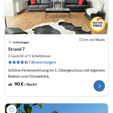
11 km von Waabs
Schönhagen
Pre
Strand 7
ab
9
2
2 Gäste
58 m
1
Schlafzimmer
pr
7 Bewertungen
Na
Schöne Ferienwohnung im 1. Obergeschoss mit eigenem
Balkon und Ostseeblick.
90
€
ab
/ Nacht