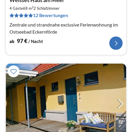
Weisses Haus am Meer
ab
9
2
4 Gäste
68 m
2
Schlafzimmer
pr
12 Bewertungen
Na
Zentrale und strandnahe exclusive Ferienwohnung im
Ostseebad Eckernförde
97
€
ab
/ Nacht