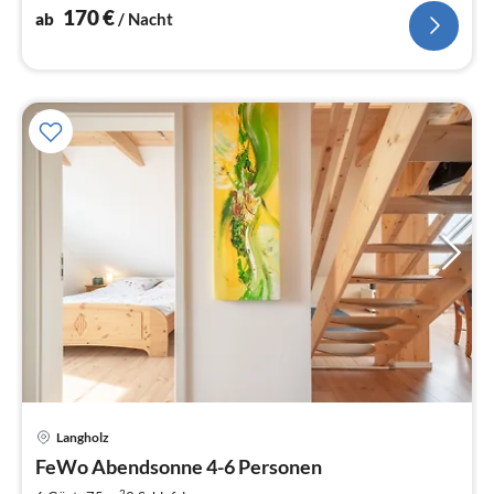
170
€
ab
/ Nacht
Pre
Langholz
ab
9
FeWo Abendsonne 4-6 Personen
pr
2