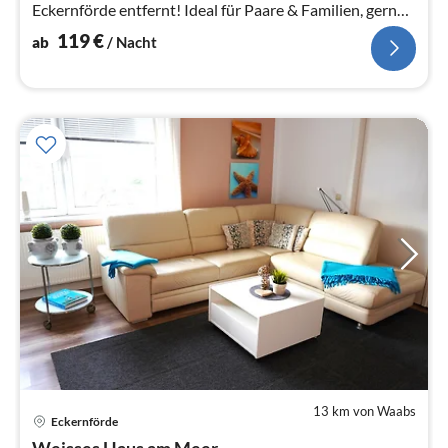
Eckernförde entfernt! Ideal für Paare & Familien, gern
auch mit Hund!
119
€
ab
/ Nacht
13 km von Waabs
Eckernförde
Pre