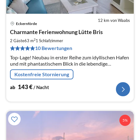
12 km von Waabs
Eckernförde
Pre
Charmante Ferienwohnung Lütte Bris
ab
1
2
2 Gäste
63 m
1
Schlafzimmer
pr
10 Bewertungen
Na
Top-Lage! Neubau in erster Reihe zum idyllischen Hafen
und mit phantastischem Blick in die lebendige
Hafeneinfahrt. Moderne 2-Zimmer-Ferienwohnung.
Kostenfreie Stornierung
63qm. 2 Pers. Fahrstuhl. Garage.
143
€
ab
/ Nacht
5%