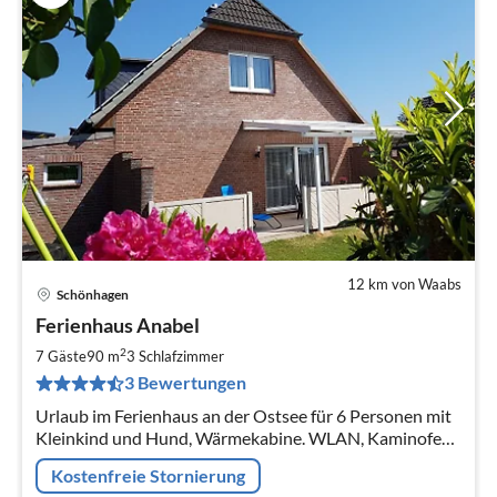
12 km von Waabs
Schönhagen
Pre
Ferienhaus Anabel
ab
6
2
7 Gäste
90 m
3
Schlafzimmer
pr
3 Bewertungen
Na
Urlaub im Ferienhaus an der Ostsee für 6 Personen mit
Kleinkind und Hund, Wärmekabine. WLAN, Kaminofen,
3 Schlafzimmer, 2 Bäder, Badewanne, 2 TV, 2 Stellplätze
Kostenfreie Stornierung
am Haus