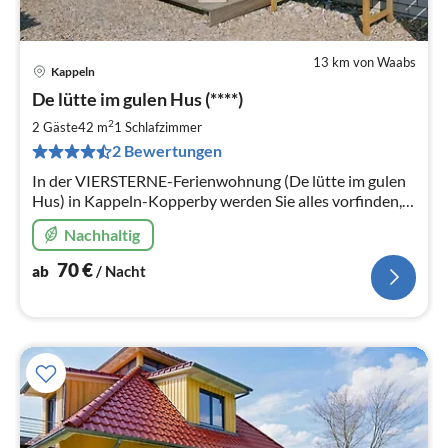
13 km von Waabs
Kappeln
Pre
De lütte im gulen Hus (****)
ab
7
2
2 Gäste
42 m
1
Schlafzimmer
pr
2 Bewertungen
Na
In der VIERSTERNE-Ferienwohnung (De lütte im gulen
Hus) in Kappeln-Kopperby werden Sie alles vorfinden,
um einen rundherum gelungenen Urlaub zu verbringen.
Nachhaltig
70
€
ab
/ Nacht