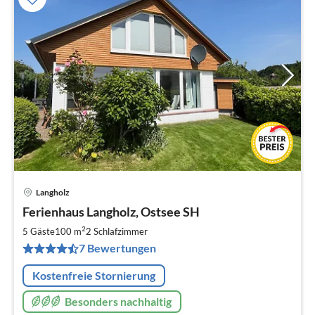
Langholz
Pre
Ferienhaus Langholz, Ostsee SH
ab
1
2
5 Gäste
100 m
2
Schlafzimmer
pr
7 Bewertungen
Na
Kostenfreie Stornierung
Besonders nachhaltig