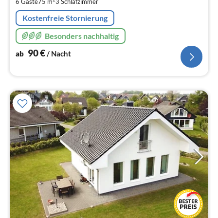
6 Gäste
75 m
3
Schlafzimmer
Na
Kostenfreie Stornierung
Besonders nachhaltig
90
€
ab
/ Nacht