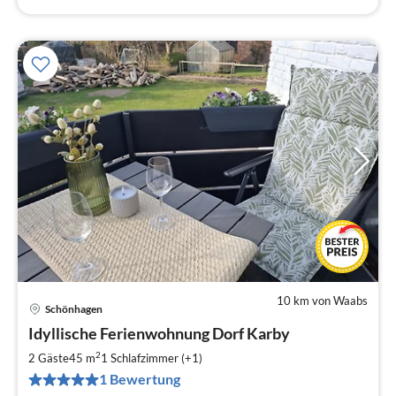
10 km von Waabs
Schönhagen
Pre
Idyllische Ferienwohnung Dorf Karby
ab
7
2
2 Gäste
45 m
1
Schlafzimmer (+1)
pr
1 Bewertung
Na