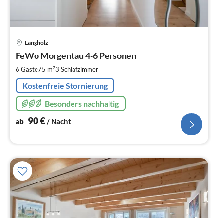
Pre
Langholz
ab
9
FeWo Morgentau 4-6 Personen
pr
2
6 Gäste
75 m
3
Schlafzimmer
Na
Kostenfreie Stornierung
Besonders nachhaltig
90
€
ab
/ Nacht