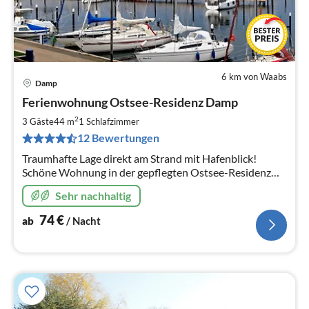
6 km von Waabs
Damp
Pre
Ferienwohnung Ostsee-Residenz Damp
ab
7
2
3 Gäste
44 m
1
Schlafzimmer
pr
12 Bewertungen
Na
Traumhafte Lage direkt am Strand mit Hafenblick!
Schöne Wohnung in der gepflegten Ostsee-Residenz
Damp. Mit kostenfreiem WLAN! Noch Sommertermine
Sehr nachhaltig
frei!
74
€
ab
/ Nacht