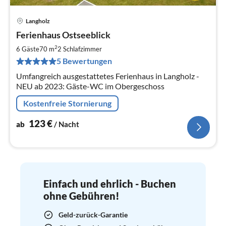
Langholz
Pre
Ferienhaus Ostseeblick
ab
1
2
6 Gäste
70 m
2
Schlafzimmer
pr
5 Bewertungen
Na
Umfangreich ausgestattetes Ferienhaus in Langholz -
NEU ab 2023: Gäste-WC im Obergeschoss
Kostenfreie Stornierung
123
€
ab
/ Nacht
Einfach und ehrlich - Buchen
ohne Gebühren!
Geld-zurück-Garantie