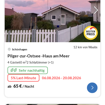
12 km von Waabs
Pre
Schönhagen
ab
6
Pilger-zur-Ostsee -Haus am Meer
pr
2
4 Gäste
60 m
2
Schlafzimmer (+1)
Na
Sehr nachhaltig
5% Last-Minute
06.08.2026 - 20.08.2026
65
€
ab
/ Nacht