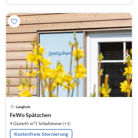
Pre
Langholz
ab
7
FeWo Spätzchen
pr
2
4 Gäste
45 m
1
Schlafzimmer (+1)
Na
Kostenfreie Stornierung