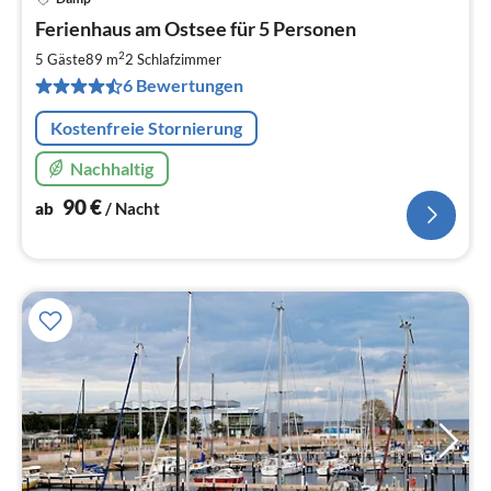
Pre
Ferienhaus am Ostsee für 5 Personen
ab
9
2
5 Gäste
89 m
2
Schlafzimmer
pr
6 Bewertungen
Na
Kostenfreie Stornierung
Nachhaltig
90
€
ab
/ Nacht