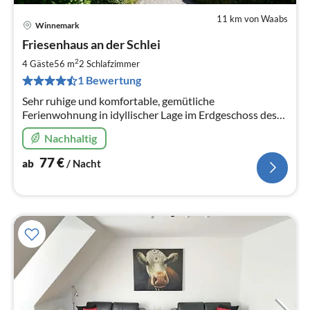
11 km von Waabs
Winnemark
Pre
Friesenhaus an der Schlei
ab
7
2
4 Gäste
56 m
2
Schlafzimmer
pr
1 Bewertung
Na
Sehr ruhige und komfortable, gemütliche
Ferienwohnung in idyllischer Lage im Erdgeschoss des
neu gebauten Friesenhauses. Wenig Meter bis zur
Nachhaltig
Schlei, mit eigenem ruhigen Garten.
77
€
ab
/ Nacht