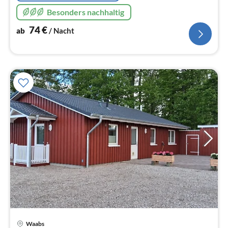
Besonders nachhaltig
74
€
ab
/ Nacht
Pre
Waabs