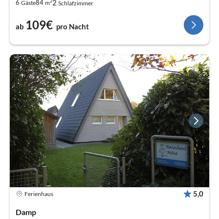
2
2
6
84
Gäste
m
Schlafzimmer
109€
ab
pro Nacht
5,0
Ferienhaus
Damp