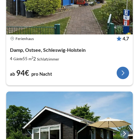
4,7
Ferienhaus
Damp, Ostsee, Schleswig-Holstein
2
2
4
55
Gäste
m
Schlafzimmer
94€
ab
pro Nacht