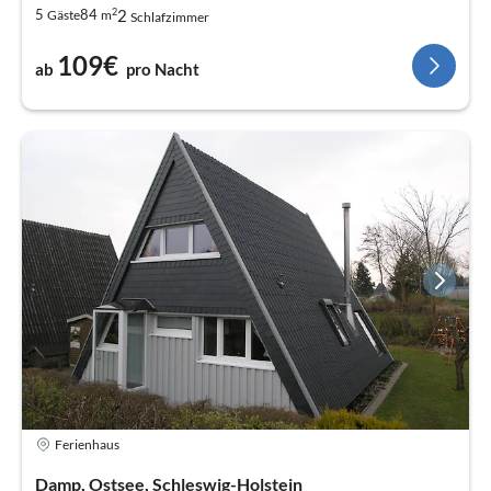
2
2
5
84
Gäste
m
Schlafzimmer
109€
ab
pro Nacht
Ferienhaus
Damp, Ostsee, Schleswig-Holstein