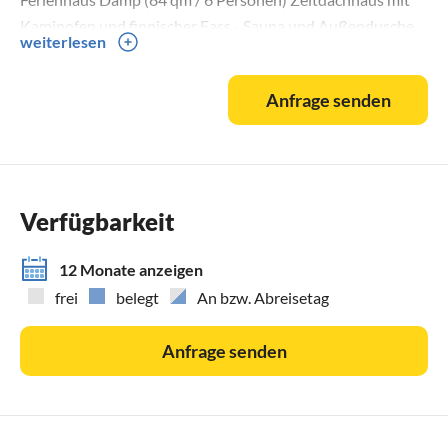
Kaminofen und finnischer Fass - Sauna und Außendusche.
weiterlesen
Ferienhaus Möwe mit finnischer Fass - Sauna.
Anfrage senden
Alle unsere Häuser sind ausgestattet mit hochwertigen
Schlafsystemen mit antiallergischen SecuraMed PU - Bezug
und Wendesystem mit zwei unterschiedlichen Härtegraden
H1/H2 und RG W 37/35, zur individuellen Anwendung auf
verschiedene Schlafanforderungen.
Verfügbarkeit
Alle unsere Häuser verfügen über eine Fass - Sauna im
12 Monate anzeigen
Außenbereich. Bedienung über einen Münzzähler ( 1,-€=20
frei
belegt
An bzw. Abreisetag
min )
Anfrage senden