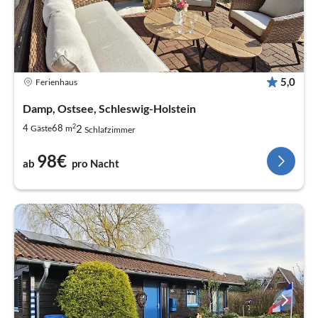
5,0
Ferienhaus
Damp, Ostsee, Schleswig-Holstein
2
2
4
68
Gäste
m
Schlafzimmer
98€
ab
pro Nacht