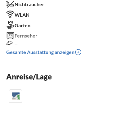
Nichtraucher
WLAN
Garten
Fernseher
Terrasse
Gesamte Ausstattung anzeigen
Spülmaschine
Waschmaschine
Anreise/Lage
Sauna