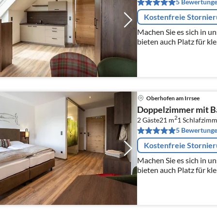
5 Bewertung
Kostenfreie Stornie
Machen Sie es sich in u
bieten auch Platz für kl
für bis zu 60 Personen.
Oberhofen am Irrsee
Doppelzimmer mit Ba
2
2 Gäste
21 m
1
Schlafzimm
5 Bewertung
Kostenfreie Stornie
Machen Sie es sich in u
bieten auch Platz für kl
für bis zu 60 Personen.