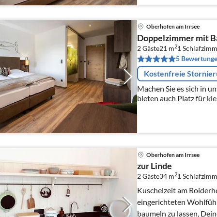
Oberhofen am Irrsee
Doppelzimmer mit B
2
2 Gäste
21 m
1
Schlafzimm
5 Bewertung
Kostenfreie Stornie
Machen Sie es sich in u
bieten auch Platz für kl
für bis zu 60 Personen.
Oberhofen am Irrsee
zur Linde
2
2 Gäste
34 m
1
Schlafzimm
Kuschelzeit am Roiderhof
eingerichteten Wohlfühl
baumeln zu lassen, Dei