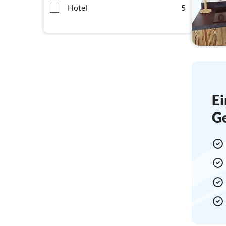
Hotel
5
Ei
G