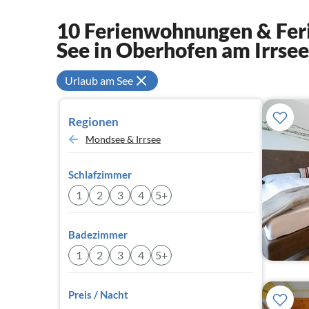
10 Ferienwohnungen & Feri
See in Oberhofen am Irrsee
Urlaub am See
Regionen
Mondsee & Irrsee
Schlafzimmer
1
2
3
4
5+
Badezimmer
1
2
3
4
5+
Preis / Nacht