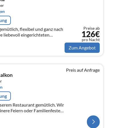
er
gen
rung
Preise ab
 gemütlich, flexibel und ganz nach
126€
liebevoll eingerichteten
pro Nacht
 euch den perfekten
z,...
Zum Angebot
Preis auf Anfrage
alkon
r
en
rung
nserem Restaurant gemütlich. Wir
einere Feiern oder Familienfeste