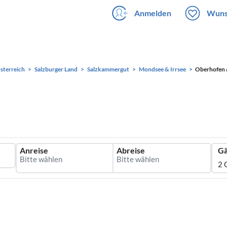
Anmelden
Wuns
sterreich
Salzburger Land
Salzkammergut
Mondsee & Irrsee
Oberhofen 
Anreise
Abreise
Gä
2 