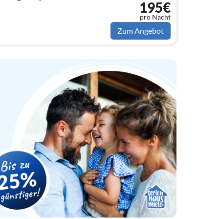
195€
ugehen,...
pro Nacht
Zum Angebot