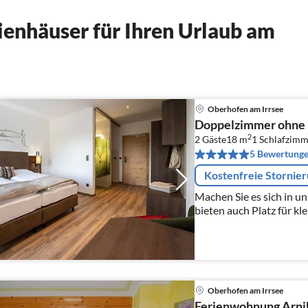
enhäuser für Ihren Urlaub am
Oberhofen am Irrsee
Doppelzimmer ohne 
2
2 Gäste
18 m
1
Schlafzimm
5 Bewertung
Kostenfreie Stornie
Machen Sie es sich in u
bieten auch Platz für kl
für bis zu 60 Personen.
Oberhofen am Irrsee
Ferienwohnung Arni