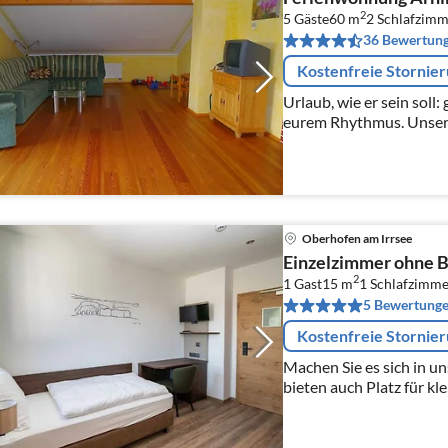
2
5 Gäste
60 m
2
Schlafzimm
36 Bewertun
Kostenfreie Stornie
Urlaub, wie er sein soll:
eurem Rhythmus. Unsere 
Ferienwohnungen bieten
Rückzugsort  mit viel Plat
Oberhofen am Irrsee
Einzelzimmer ohne B
2
1 Gast
15 m
1
Schlafzimme
5 Bewertung
Kostenfreie Stornie
Machen Sie es sich in u
bieten auch Platz für kl
für bis zu 60 Personen.