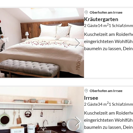
Oberhofen am Irrsee
Kräutergarten
2
2 Gäste
14 m
1
Schlafzimm
Kuschelzeit am Roiderhof
eingerichteten Wohlfühl
baumeln zu lassen, Dei
Wohlfühlrhythmus nachz
Oberhofen am Irrsee
Irrsee
2
2 Gäste
34 m
1
Schlafzimm
Kuschelzeit am Roiderhof
eingerichteten Wohlfühl
baumeln zu lassen, Dei