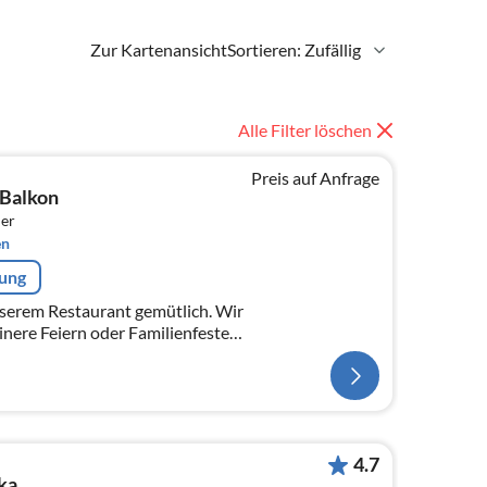
Zur Kartenansicht
Sortieren: Zufällig
Alle Filter löschen
Preis auf Anfrage
Balkon
er
en
rung
nserem Restaurant gemütlich. Wir
einere Feiern oder Familienfeste
4.7
ka