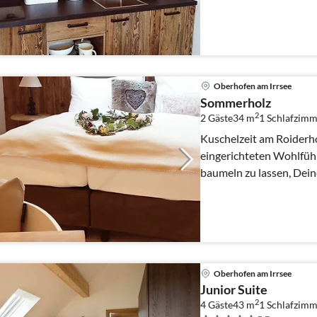
Wohlfühlrhythmus nachz
Oberhofen am Irrsee
Sommerholz
2
2 Gäste
34 m
1
Schlafzimm
Kuschelzeit am Roiderhof
eingerichteten Wohlfühl
baumeln zu lassen, Dei
Wohlfühlrhythmus nachz
Oberhofen am Irrsee
Junior Suite
2
4 Gäste
43 m
1
Schlafzimm