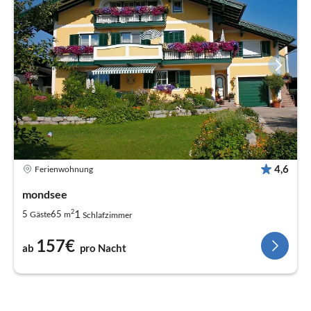
4,6
Ferienwohnung
mondsee
2
1
5
65
Gäste
m
Schlafzimmer
157€
ab
pro Nacht