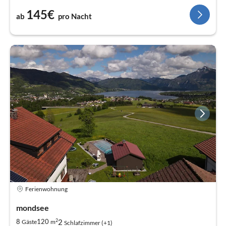
145€
ab
pro Nacht
Ferienwohnung
mondsee
2
2
8
120
Gäste
m
Schlafzimmer (+1)