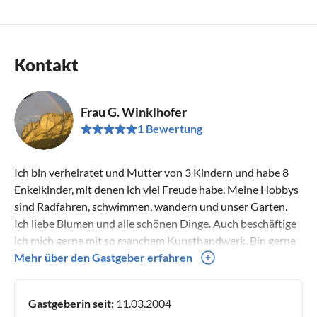
Kontakt
Frau G. Winklhofer
1 Bewertung
Ich bin verheiratet und Mutter von 3 Kindern und habe 8
Enkelkinder, mit denen ich viel Freude habe. Meine Hobbys
sind Radfahren, schwimmen, wandern und unser Garten.
Ich liebe Blumen und alle schönen Dinge. Auch beschäftige
ich mich gerne mit so manchem Kunsthandwerk. Bin gerne
unter Menschen und freue mich über jeden Gast.
Mehr über den Gastgeber erfahren
Gastgeberin seit:
11.03.2004