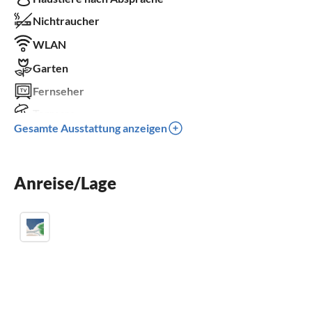
Nichtraucher
WLAN
Garten
Fernseher
Terrasse
Gesamte Ausstattung anzeigen
Spülmaschine
Waschmaschine
Anreise/Lage
Balkon