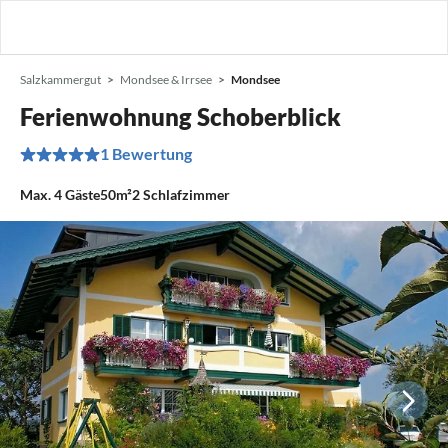
Salzkammergut
Mondsee & Irrsee
Mondsee
Ferienwohnung Schoberblick
1 Bewertung
Max.
4
Gäste
50m²
2
Schlafzimmer