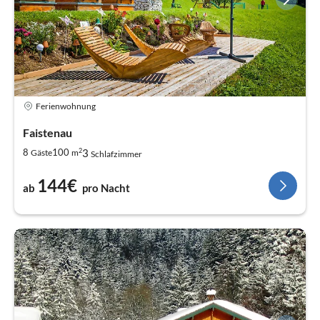
Ferienwohnung
Faistenau
2
3
8
100
Gäste
m
Schlafzimmer
144€
ab
pro Nacht