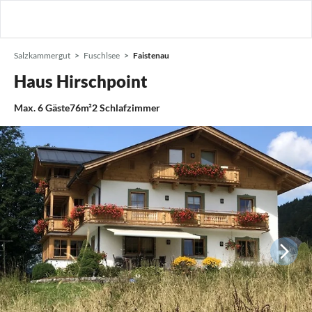
Salzkammergut
Fuschlsee
Faistenau
Haus Hirschpoint
Max.
6
Gäste
76m²
2
Schlafzimmer