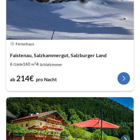
Ferienhaus
Faistenau, Salzkammergut, Salzburger Land
2
4
6
160
Gäste
m
Schlafzimmer
214€
ab
pro Nacht