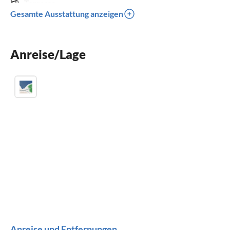
Terrasse
Gesamte Ausstattung anzeigen
Spülmaschine
Waschmaschine
Anreise/Lage
Kamin
Anreise und Entfernungen