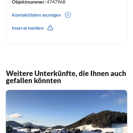
Objektnummer:
4747968
Kontaktdaten anzeigen
0043(0) 4362282471
Inserat melden
0043(0) 6641909206
Weitere Unterkünfte, die Ihnen auch
gefallen könnten