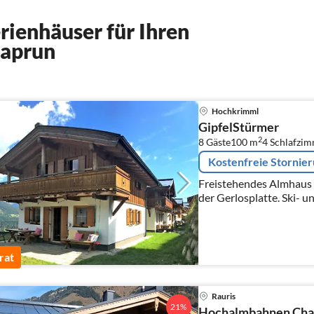
ienhäuser für Ihren
Kaprun
Hochkrimml
GipfelStürmer
2
8 Gäste
100 m
4
Schlafzi
Kostenfreie Stornie
Freistehendes Almhaus i
der Gerlosplatte. Ski- 
rat
Rauris
21%
Hochalmbahnen Chal