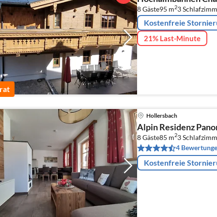
2
8 Gäste
95 m
3
Schlafzimm
Kostenfreie Stornie
21% Last-Minute
rat
Hollersbach
Alpin Residenz Pano
2
8 Gäste
85 m
3
Schlafzimm
4 Bewertung
Kostenfreie Stornie