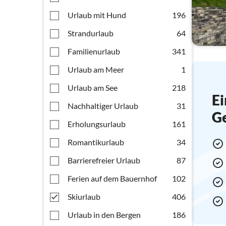
Urlaub mit Hund
196
Strandurlaub
64
Familienurlaub
341
Urlaub am Meer
1
Urlaub am See
218
Ei
Nachhaltiger Urlaub
31
G
Erholungsurlaub
161
Romantikurlaub
34
Barrierefreier Urlaub
87
Ferien auf dem Bauernhof
102
Skiurlaub
406
Urlaub in den Bergen
186