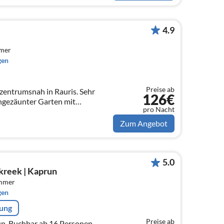
4.9
mmer
gen
Preise ab
 zentrumsnah in Rauris. Sehr
126€
ingezäunter Garten mit
pro Nacht
ck ins Tal bieten bis zu 7
olen!
Zum Angebot
5.0
kreek | Kaprun
immer
gen
rung
Preise ab
n. Buchbar ab 16 Personen.