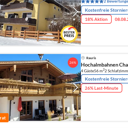
2 Bewertung
Kostenfreie Stornie
18% Aktion
08.08.
Rauris
26%
Hochalmbahnen Chal
2
4 Gäste
56 m
2
Schlafzimm
Kostenfreie Stornie
26% Last-Minute
rat