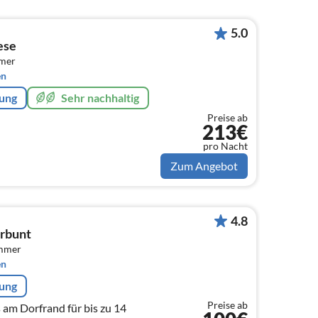
5.0
ese
mmer
en
rung
Sehr nachhaltig
Preise ab
213€
pro Nacht
Zum Angebot
4.8
erbunt
immer
en
rung
Preise ab
am Dorfrand für bis zu 14