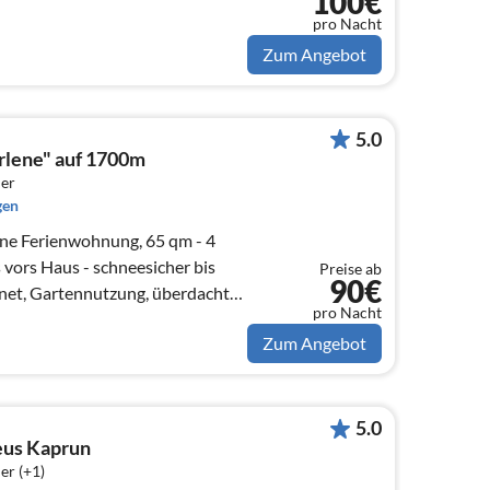
100€
pro Nacht
Zum Angebot
5.0
rlene" auf 1700m
er
gen
ne Ferienwohnung, 65 qm - 4
 vors Haus - schneesicher bis
Preise ab
90€
pro Nacht
Zum Angebot
5.0
us Kaprun
er (+1)