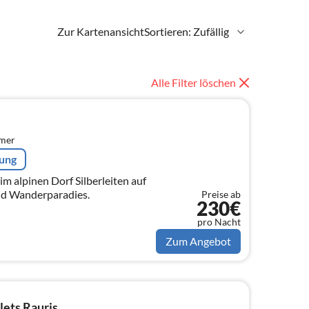
Zur Kartenansicht
Sortieren: Zufällig
Alle Filter löschen
mmer
rung
m alpinen Dorf Silberleiten auf
und Wanderparadies.
Preise ab
230€
pro Nacht
Zum Angebot
ets Rauris