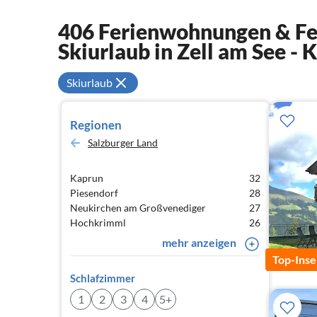
406 Ferienwohnungen & Fer
Skiurlaub in Zell am See - 
Skiurlaub
Regionen
Salzburger Land
Kaprun
32
Piesendorf
28
Neukirchen am Großvenediger
27
Hochkrimml
26
mehr anzeigen
Top-Inse
Schlafzimmer
1
2
3
4
5+