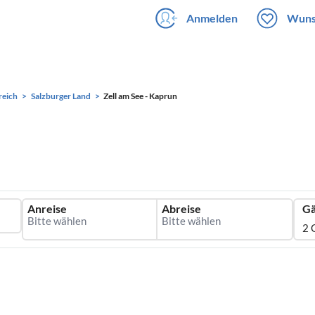
Anmelden
Wuns
reich
Salzburger Land
Zell am See - Kaprun
Anreise
Abreise
Gä
2 