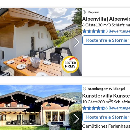
Kaprun
Alpenvilla | Alpenwi
2
6 Gäste
130 m
3
Schlafzi
3 Bewertung
Kostenfreie Stornie
Bramberg am Wildkogel
Künstlervilla Kunst
2
10 Gäste
200 m
5
Schlafz
6 Bewertung
Kostenfreie Stornie
Gemütliches Ferienhaus 