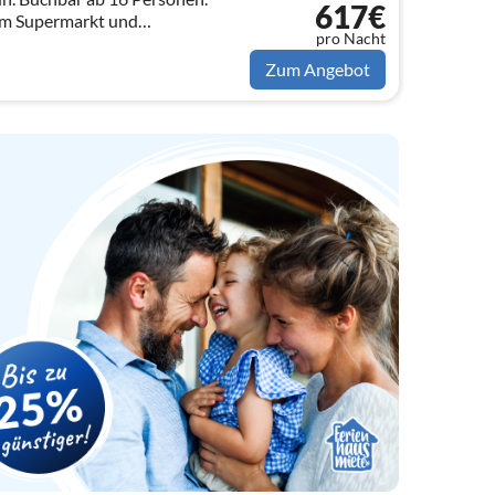
617€
m Supermarkt und
pro Nacht
nection.
Zum Angebot