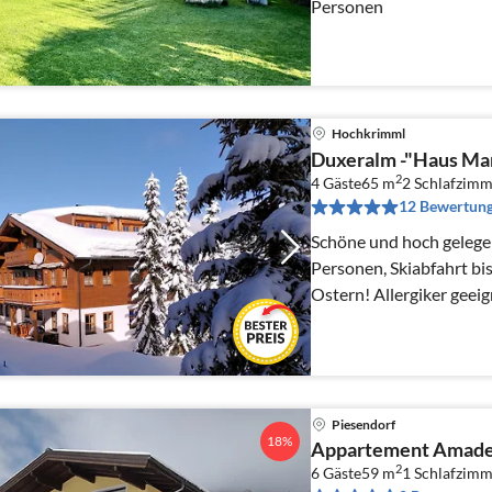
Personen
Hochkrimml
Duxeralm -"Haus Ma
2
4 Gäste
65 m
2
Schlafzimm
12 Bewertun
Schöne und hoch gelege
Personen, Skiabfahrt bis
Ostern! Allergiker geeignet, Gartennutzung, überdachte
Sonnenterrasse.
Piesendorf
18%
Appartement Amade
2
6 Gäste
59 m
1
Schlafzimm