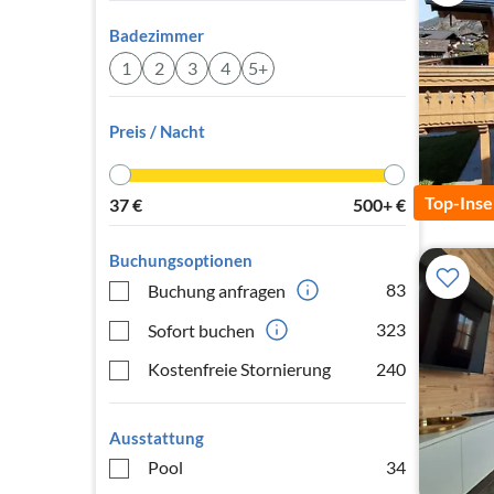
Badezimmer
1
2
3
4
5+
Preis / Nacht
Top-Inse
37
€
500+
€
Buchungsoptionen
83
Buchung anfragen
323
Sofort buchen
Kostenfreie Stornierung
240
Ausstattung
Pool
34