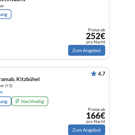
er
rung
Preise ab
252€
pro Nacht
Zum Angebot
4.7
ramab. Kitzbühel
er (+1)
en
rung
Nachhaltig
Preise ab
166€
pro Nacht
Zum Angebot