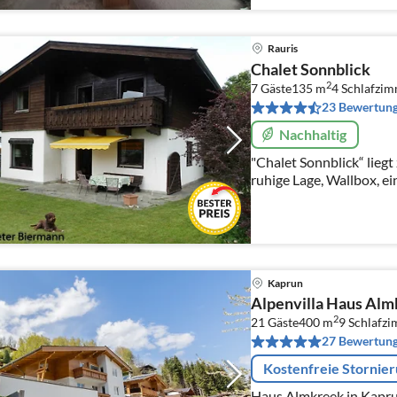
Rauris
Chalet Sonnblick
2
7 Gäste
135 m
4
Schlafzi
23 Bewertun
Nachhaltig
"Chalet Sonnblick“ liegt
ruhige Lage, Wallbox, e
wunderschönem freien Bli
Personen Platz zum Erh
Kaprun
Alpenvilla Haus Alm
2
21 Gäste
400 m
9
Schlafz
27 Bewertun
Kostenfreie Stornie
Haus Almkreek in Kapru