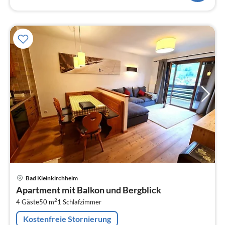
Pre
Bad Kleinkirchheim
ab
Apartment mit Balkon und Bergblick
5
2
4 Gäste
50 m
1
Schlafzimmer
pr
Na
Kostenfreie Stornierung