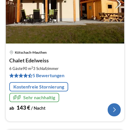
Kötschach-Mauthen
Pre
Chalet Edelweiss
ab
1
2
6 Gäste
90 m
3
Schlafzimmer
pr
5 Bewertungen
Na
Kostenfreie Stornierung
Sehr nachhaltig
143
€
ab
/ Nacht