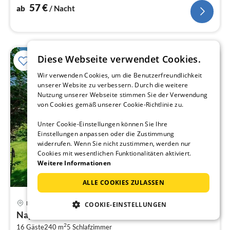
Badezimmer(Toilette)
57
€
ab
/ Nacht
Diese Webseite verwendet Cookies.
Wir verwenden Cookies, um die Benutzerfreundlichkeit
unserer Website zu verbessern. Durch die weitere
Nutzung unserer Webseite stimmen Sie der Verwendung
von Cookies gemäß unserer Cookie-Richtlinie zu.
Unter Cookie-Einstellungen können Sie Ihre
Einstellungen anpassen oder die Zustimmung
widerrufen. Wenn Sie nicht zustimmen, werden nur
Cookies mit wesentlichen Funktionalitäten aktiviert.
Weitere Informationen
ALLE COOKIES ZULASSEN
Pre
Rennweg am Katschberg
COOKIE-EINSTELLUNGEN
ab
Napoleonvilla - für kreative Auszeiten
1
2
16 Gäste
240 m
5
Schlafzimmer
pr