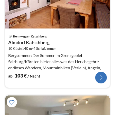
Pre
Rennweg am Katschberg
ab
Almdorf Katschberg
1
2
10 Gäste
140 m
4
Schlafzimmer
pr
Na
Bergsommer: Der Sommer im Grenzgebiet
Salzburg/Kärnten bietet alles was das Herz begehrt:
endloses Wandern, Mountainbiken (Verleih), Angeln,
Reiten, Tennis (100 m)
103
€
ab
/ Nacht