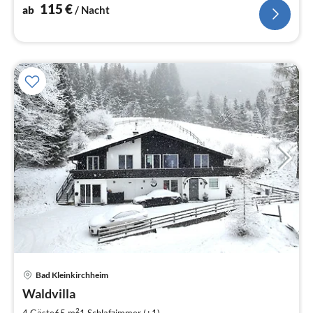
500m vom Haus entfernt!
115
€
ab
/ Nacht
Pre
Bad Kleinkirchheim
ab
2
Waldvilla
pr
2