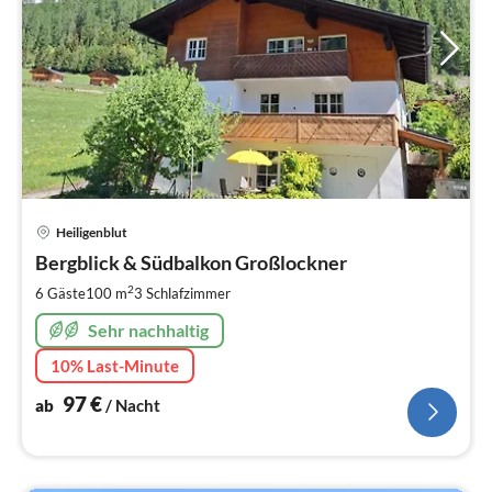
Pre
Heiligenblut
ab
9
Bergblick & Südbalkon Großlockner
pr
2
6 Gäste
100 m
3
Schlafzimmer
Na
Sehr nachhaltig
10% Last-Minute
97
€
ab
/ Nacht