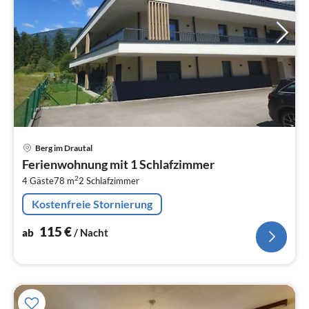
Pre
Berg im Drautal
ab
Ferienwohnung mit 1 Schlafzimmer
1
2
4 Gäste
78 m
2
Schlafzimmer
pr
Na
Kostenfreie Stornierung
115
€
ab
/ Nacht