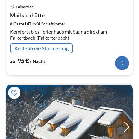
Pre
Falkertsee
ab
9
Maibachhütte
pr
2
8 Gäste
147 m
4
Schlafzimmer
Na
Komfortables Ferienhaus mit Sauna direkt am
Falkertbach (Falkerterbach)
Kostenfreie Stornierung
95
€
ab
/ Nacht