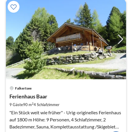
Pre
Falkertsee
ab
1
Ferienhaus Baar
pr
2
9 Gäste
90 m
4
Schlafzimmer
Na
"Ein Stück weit wie früher" - Urig-originelles Ferienhaus
auf 1800 m Höhe: 9 Personen, 4 Schlafzimmer, 2
Badezimmer, Sauna, Komplettausstattung /Skigebiet