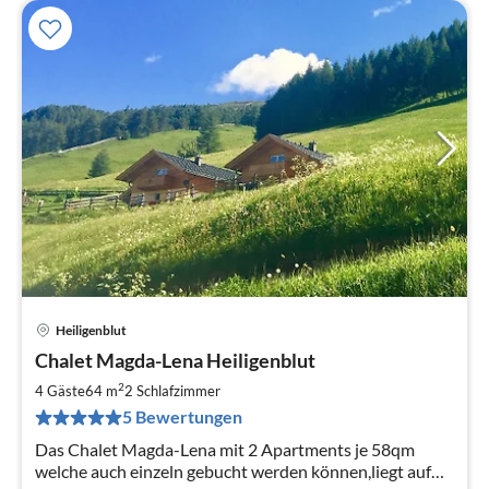
Heiligenblut
Pre
Chalet Magda-Lena Heiligenblut
ab
1
2
4 Gäste
64 m
2
Schlafzimmer
pr
5 Bewertungen
Na
Das Chalet Magda-Lena mit 2 Apartments je 58qm
welche auch einzeln gebucht werden können,liegt auf