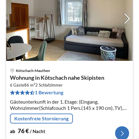
Kötschach-Mauthen
Pre
Wohnung in Kötschach nahe Skipisten
ab
2
7
6 Gäste
86 m
2
Schlafzimmer
1 Bewertung
pr
Na
Gästeunterkunft in der 1. Etage: (Eingang,
Wohnzimmer(Schlafcouch 1 Pers.(145 x 190 cm), TV),
Küche(Wasserkocher, Toaster, Dunstabzugshaube,
Kostenfreie Stornierung
Backofen, Kühlschrank)
76
€
ab
/ Nacht