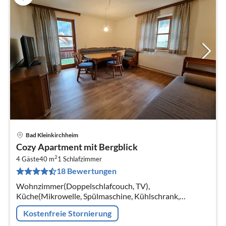
Bad Kleinkirchheim
Pre
Cozy Apartment mit Bergblick
ab
2
5
4 Gäste
40 m
1
Schlafzimmer
18 Bewertungen
pr
Na
Wohnzimmer(Doppelschlafcouch, TV),
Küche(Mikrowelle, Spülmaschine, Kühlschrank,
Waschmaschine, Zitruspresse, ),
Kostenfreie Stornierung
Schlafzimmer(Doppelbett), Badezimmer(Dusche),