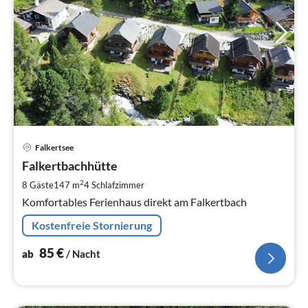
Pre
Falkertsee
ab
8
Falkertbachhütte
pr
2
8 Gäste
147 m
4
Schlafzimmer
Na
Komfortables Ferienhaus direkt am Falkertbach
Kostenfreie Stornierung
85
€
ab
/ Nacht