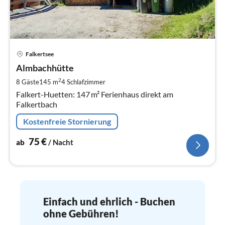
Pre
Falkertsee
ab
7
Almbachhütte
pr
2
8 Gäste
145 m
4
Schlafzimmer
Na
Falkert-Huetten: 147 m² Ferienhaus direkt am
Falkertbach
Kostenfreie Stornierung
75
€
ab
/ Nacht
Einfach und ehrlich - Buchen
ohne Gebühren!