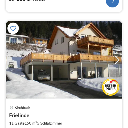
Pre
Kirchbach
ab
1
Frielinde
pr
2
11 Gäste
150 m
5
Schlafzimmer
Na