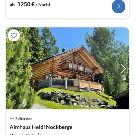
1250
€
ab
/ Nacht
Falkertsee
Pre
Almhaus Heidi Nockberge
ab
2