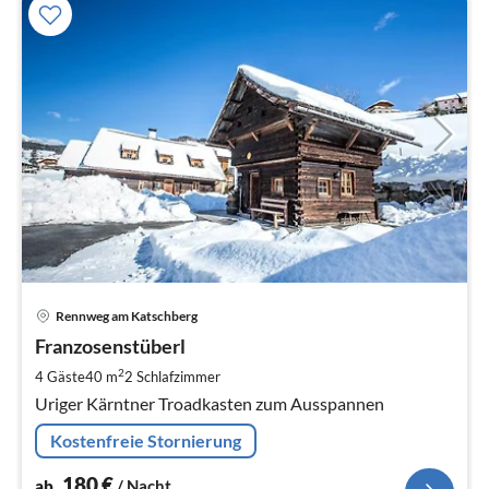
Pre
Rennweg am Katschberg
ab
1
Franzosenstüberl
pr
2
4 Gäste
40 m
2
Schlafzimmer
Na
Uriger Kärntner Troadkasten zum Ausspannen
Kostenfreie Stornierung
180
€
ab
/ Nacht