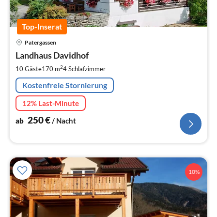
Top-Inserat
Pre
Patergassen
ab
2
Landhaus Davidhof
pr
2
10 Gäste
170 m
4
Schlafzimmer
Na
Kostenfreie Stornierung
12% Last-Minute
250
€
ab
/ Nacht
10%