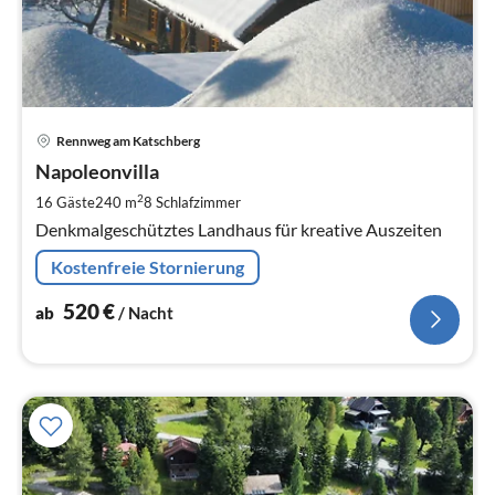
Pre
Rennweg am Katschberg
ab
5
Napoleonvilla
pr
2
16 Gäste
240 m
8
Schlafzimmer
Na
Denkmalgeschütztes Landhaus für kreative Auszeiten
Kostenfreie Stornierung
520
€
ab
/ Nacht