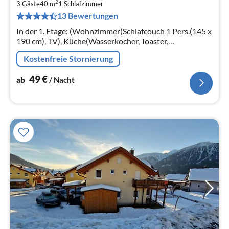
2
4
3 Gäste
40 m
1
Schlafzimmer
13 Bewertungen
pr
Na
In der 1. Etage: (Wohnzimmer(Schlafcouch 1 Pers.(145 x
190 cm), TV), Küche(Wasserkocher, Toaster,
Dunstabzugshaube, Backofen, Kühlschrank),
Kostenfreie Stornierung
Schlafzimmer(Doppelbett(160 x 200 cm))
49
€
ab
/ Nacht