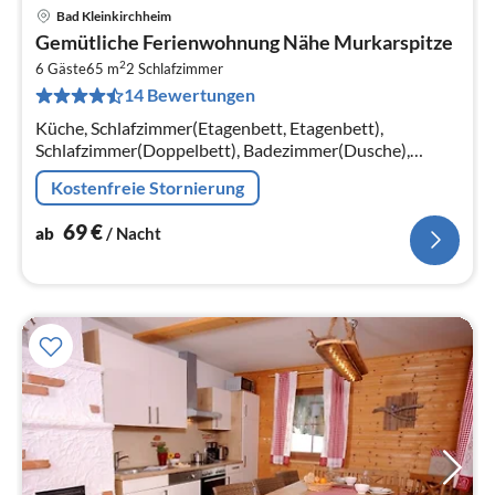
Bad Kleinkirchheim
Pre
Gemütliche Ferienwohnung Nähe Murkarspitze
ab
2
6
6 Gäste
65 m
2
Schlafzimmer
14 Bewertungen
pr
Na
Küche, Schlafzimmer(Etagenbett, Etagenbett),
Schlafzimmer(Doppelbett), Badezimmer(Dusche),
Badezimmer(Dusche)
Kostenfreie Stornierung
69
€
ab
/ Nacht