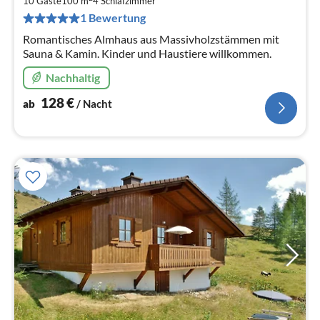
1
10 Gäste
100 m
4
Schlafzimmer
pr
1 Bewertung
Na
Romantisches Almhaus aus Massivholzstämmen mit
Sauna & Kamin. Kinder und Haustiere willkommen.
Nachhaltig
128
€
ab
/ Nacht