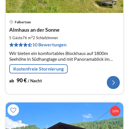
Falkertsee
Pre
Almhaus an der Sonne
ab
9
2
5 Gäste
76 m
2
Schlafzimmer
pr
10 Bewertungen
Na
Wir bieten ein komfortables Blockhaus auf 1800m
Seehöhe in Südhanglage und mit Panoramablick im
Heidi-Alm Bergresort. Es hat einen großem
Kostenfreie Stornierung
Sonnenbalkon und ist ideal für Familien.
90
€
ab
/ Nacht
10%