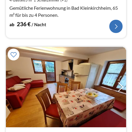
4 Gäste
65 m
1
Schlafzimmer (+1)
Na
Gemütliche Ferienwohnung in Bad Kleinkirchheim, 65
m² für bis zu 4 Personen.
236
€
ab
/ Nacht