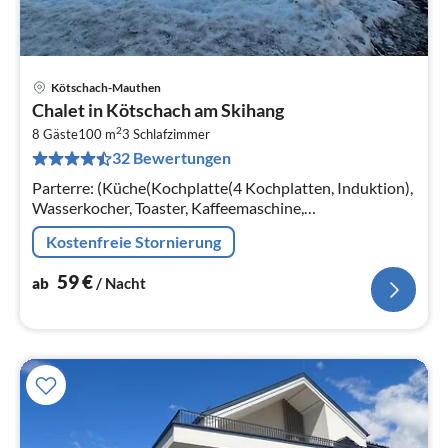
Kötschach-Mauthen
Pre
Chalet in Kötschach am Skihang
ab
2
5
8 Gäste
100 m
3
Schlafzimmer
32 Bewertungen
pr
Na
Parterre: (Küche(Kochplatte(4 Kochplatten, Induktion),
Wasserkocher, Toaster, Kaffeemaschine,
Espressomaschine, Grill, Spülmaschine,
Kostenfreie Stornierung
Kühl-/Gefrierkombination, Hochstuhl, Stabmixer)
59
€
ab
/ Nacht