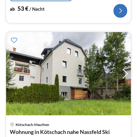
53
€
ab
/ Nacht
Kötschach-Mauthen
Pre
Wohnung in Kötschach nahe Nassfeld Ski
ab