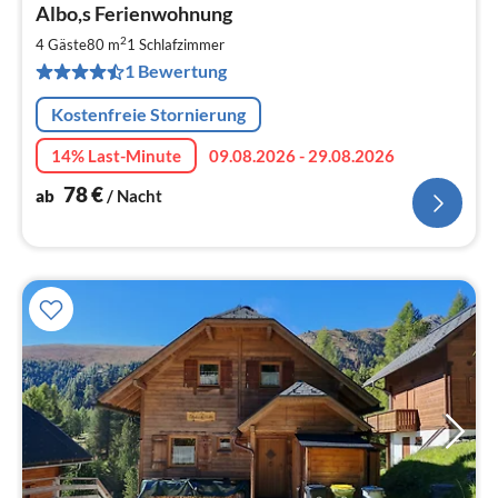
Albo,s Ferienwohnung
ab
7
2
4 Gäste
80 m
1
Schlafzimmer
pr
1 Bewertung
Na
Kostenfreie Stornierung
14% Last-Minute
09.08.2026 - 29.08.2026
78
€
ab
/ Nacht