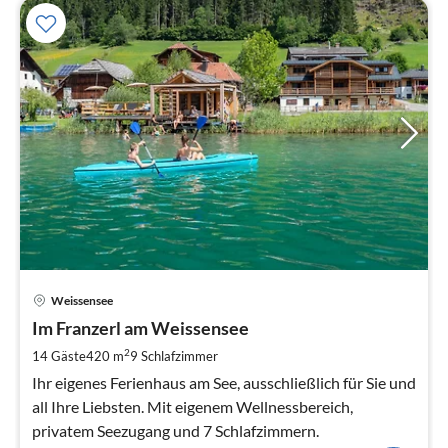
Pre
Weissensee
ab
1
Im Franzerl am Weissensee
pr
2
14 Gäste
420 m
9
Schlafzimmer
Na
I­hr eigenes Ferienhaus am See, ausschließlich für Sie und
all Ihre Liebsten. Mit eigenem Wellnessbereich,
privatem Seezugang und 7 Schlafzimmern.