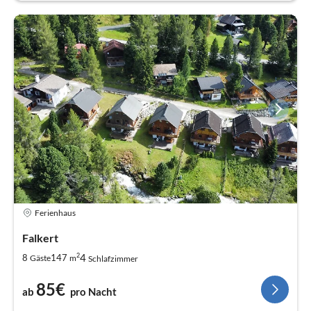
Ferienhaus
Falkert
2
4
8
147
Gäste
m
Schlafzimmer
85€
ab
pro Nacht