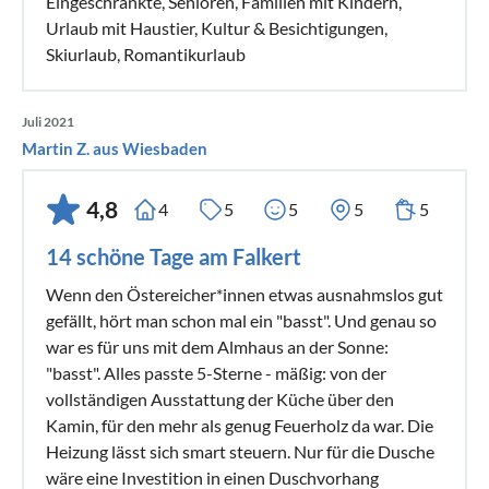
Eingeschränkte, Senioren, Familien mit Kindern,
Urlaub mit Haustier, Kultur & Besichtigungen,
Skiurlaub, Romantikurlaub
Juli 2021
Martin Z. aus Wiesbaden
4,8
4
5
5
5
5
14 schöne Tage am Falkert
Wenn den Östereicher*innen etwas ausnahmslos gut
gefällt, hört man schon mal ein "basst". Und genau so
war es für uns mit dem Almhaus an der Sonne:
"basst". Alles passte 5-Sterne - mäßig: von der
vollständigen Ausstattung der Küche über den
Kamin, für den mehr als genug Feuerholz da war. Die
Heizung lässt sich smart steuern. Nur für die Dusche
wäre eine Investition in einen Duschvorhang