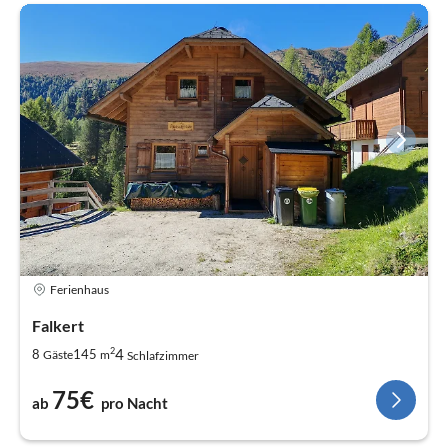
Ferienhaus
Falkert
2
4
8
145
Gäste
m
Schlafzimmer
75€
ab
pro Nacht