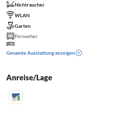
Nichtraucher
WLAN
Garten
Fernseher
Waschmaschine
Gesamte Ausstattung anzeigen
Kamin
Balkon
Anreise/Lage
Kinderbett