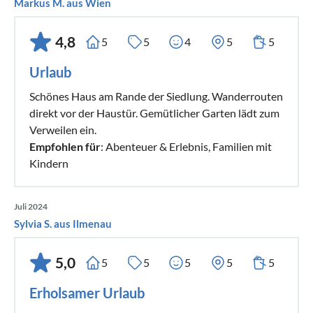
Markus M. aus Wien
4,8
5
5
4
5
5
Urlaub
Schönes Haus am Rande der Siedlung. Wanderrouten
direkt vor der Haustür. Gemütlicher Garten lädt zum
Verweilen ein.
Empfohlen für
: Abenteuer & Erlebnis, Familien mit
Kindern
Juli 2024
Sylvia S. aus Ilmenau
5,0
5
5
5
5
5
Erholsamer Urlaub