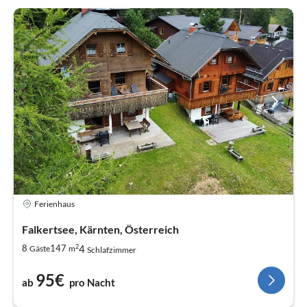
Ferienhaus
Falkertsee, Kärnten, Österreich
2
4
8
147
Gäste
m
Schlafzimmer
95€
ab
pro Nacht