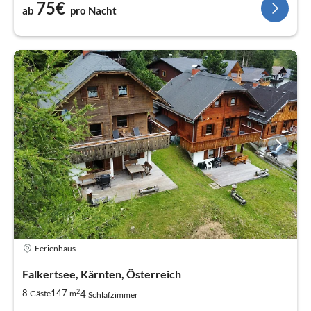
75€
ab
pro Nacht
Ferienhaus
Falkertsee, Kärnten, Österreich
2
4
8
147
Gäste
m
Schlafzimmer