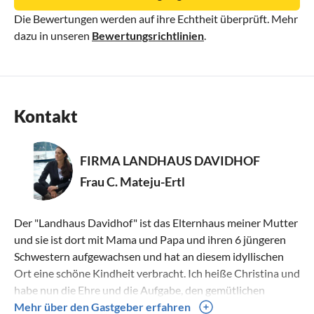
den nahegelegenen Heilthermen von Bad Kleinkirchheim
Die Bewertungen werden auf ihre Echtheit überprüft. Mehr
Ihre leeren Energiespeicher wieder aufladen und mit
dazu in unseren
Bewertungsrichtlinien
.
wohltuenden Wellnessanwendungen verwöhnen.
Golfen
Ihren Abschlag können Sie am wunderschönen 18 Loch
Kontakt
Golfplatz von Bad Kleinkirchheim verbessern; dieser liegt
direkt am Fuße des Plassbichel, etwa 5 Gehminuten vom
Davidhof entfernt.
FIRMA LANDHAUS DAVIDHOF
Frau C. Mateju-Ertl
Ausflugsziele mit ihren Kindern:
Ein Besuch der beliebten "Heidi-Alm" am Falkert, eine Fahrt
Der "Landhaus Davidhof" ist das Elternhaus meiner Mutter
mit dem "Nocky Flitzer" auf der Sommerrodelbahn
und sie ist dort mit Mama und Papa und ihren 6 jüngeren
Turracher Höhe, ein Ausflug in den Reptilienzoo Nockalm -
Schwestern aufgewachsen und hat an diesem idyllischen
die größte Ausstellung lebender Gifttiere in Europa - oder
Ort eine schöne Kindheit verbracht. Ich heiße Christina und
die Besichtigung des Mineralienmuseums Turracher Höhe
habe nun die Ehre und die Aufgabe, den gemütlichen
werden zu unvergesslichen Erlebnissen für die gesamte
Landhaus Davidhof weiterzuführen. Es freut mich sehr, dass
Mehr über den Gastgeber erfahren