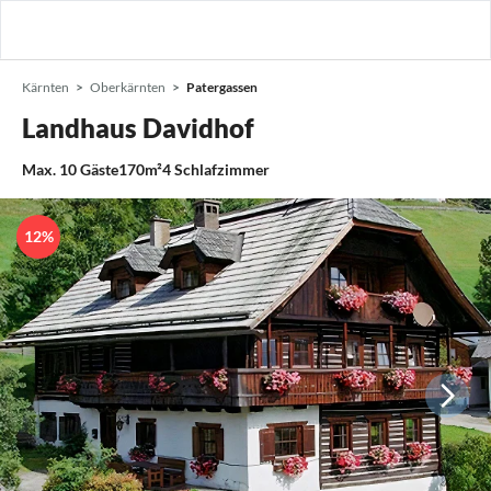
Kärnten
Oberkärnten
Patergassen
Landhaus Davidhof
Max.
10
Gäste
170m²
4
Schlafzimmer
12%