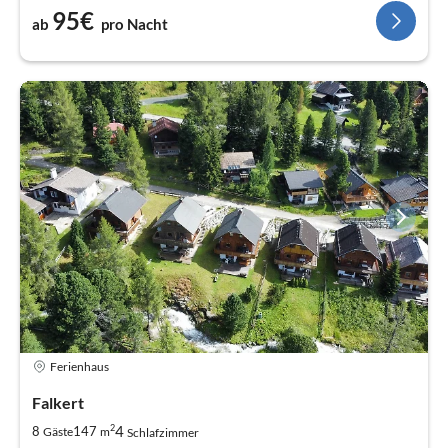
95€
ab
pro Nacht
Ferienhaus
Falkert
2
4
8
147
Gäste
m
Schlafzimmer