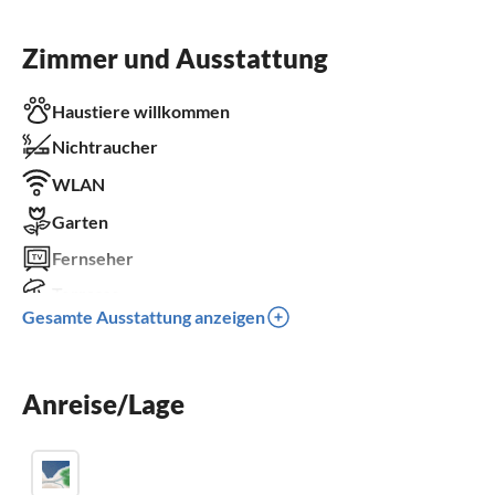
Zimmer und Ausstattung
Haustiere willkommen
Nichtraucher
WLAN
Garten
Fernseher
Terrasse
Gesamte Ausstattung anzeigen
Spülmaschine
Waschmaschine
Anreise/Lage
Kamin