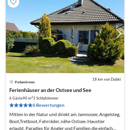
18 km von Dabki
Podamirowo
Pre
Ferienhäuser an der Ostsee und See
ab
9
2
6 Gäste
90 m
3
Schlafzimmer
pr
6 Bewertungen
Na
Mitten in der Natur und direkt am Jamnosee, Angelsteg,
Boot,Tretboot, Fahrräder, nähe Ostsee. Haustier
erlaubt. Paradies für Angler und Familien die einfach