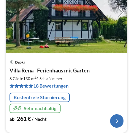
Dabki
Pre
Villa Rena - Ferienhaus mit Garten
ab
2
2
8 Gäste
130 m
4
Schlafzimmer
pr
18 Bewertungen
Na
Kostenfreie Stornierung
Sehr nachhaltig
261
€
ab
/ Nacht