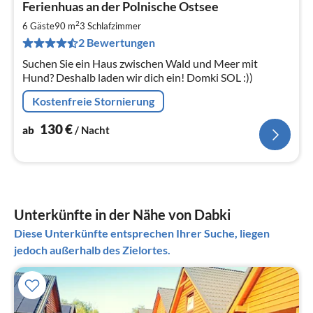
Ferienhuas an der Polnische Ostsee
ab
1
2
6 Gäste
90 m
3
Schlafzimmer
pr
2 Bewertungen
Na
Suchen Sie ein Haus zwischen Wald und Meer mit
Hund? Deshalb laden wir dich ein! Domki SOL :))
Kostenfreie Stornierung
130
€
ab
/ Nacht
Unterkünfte in der Nähe von Dabki
Diese Unterkünfte entsprechen Ihrer Suche, liegen
jedoch außerhalb des Zielortes.