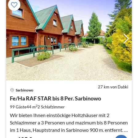
27 km von Dabki
Pre
Sarbinowo
ab
1
Fe/Ha RAF STAR bis 8 Per. Sarbinowo
pr
2
99 Gäste
44 m
2
Schlafzimmer
Na
Wir bieten Ihnen einstöckige Holtzhäuser mit 2
Schlazimmer a 3 Personen und mazimum bis 8 Personen
im 1 Haus, Hauptstrand in Sarbinowo 900 m. entfernt. 1
Parkplatz fuer 1 Haus