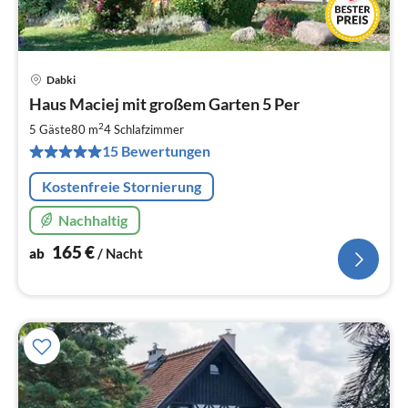
Dabki
Pre
Haus Maciej mit großem Garten 5 Per
ab
1
2
5 Gäste
80 m
4
Schlafzimmer
pr
15 Bewertungen
Na
Kostenfreie Stornierung
Nachhaltig
165
€
ab
/ Nacht