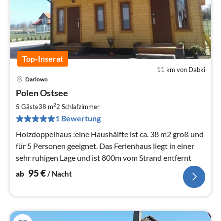
Top-Inserat
11 km von Dabki
Darlowo
Pre
Polen Ostsee
ab
9
2
5 Gäste
38 m
2
Schlafzimmer
pr
1 Bewertung
Na
Holzdoppelhaus :eine Haushälfte ist ca. 38 m2 groß und
für 5 Personen geeignet. Das Ferienhaus liegt in einer
sehr ruhigen Lage und ist 800m vom Strand entfernt
95
€
ab
/ Nacht