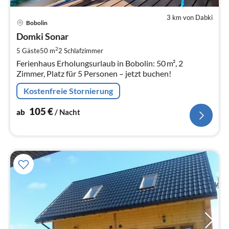
3 km von Dabki
Pre
Bobolin
ab
1
Domki Sonar
pr
2
5 Gäste
50 m
2
Schlafzimmer
Na
Ferienhaus Erholungsurlaub in Bobolin: 50 m², 2
Zimmer, Platz für 5 Personen – jetzt buchen!
Kostenfreie Stornierung
105
€
ab
/ Nacht