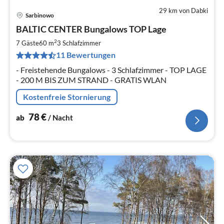
29 km von Dabki
Sarbinowo
Pre
BALTIC CENTER Bungalows TOP Lage
ab
7
2
7 Gäste
60 m
3
Schlafzimmer
pr
11 Bewertungen
Na
- Freistehende Bungalows - 3 Schlafzimmer - TOP LAGE
- 200 M BIS ZUM STRAND - GRATIS WLAN
Kostenfreie Stornierung
78
€
ab
/ Nacht