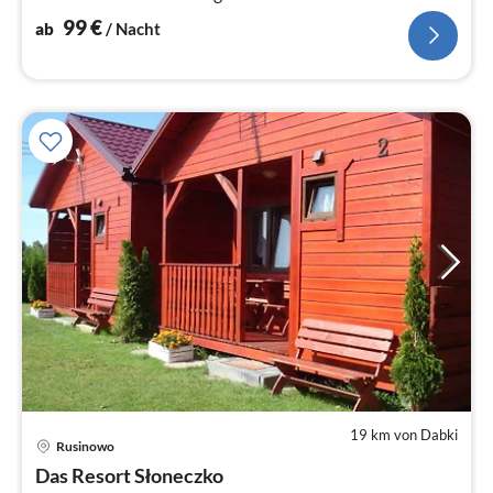
Ruhe suchen.
99
€
ab
/ Nacht
19 km von Dabki
Rusinowo
Pre
Das Resort Słoneczko
ab