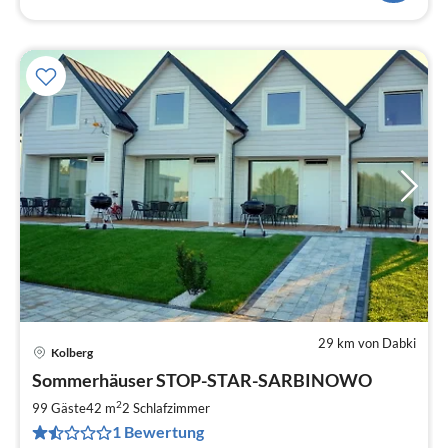
29 km von Dabki
Kolberg
Pre
Sommerhäuser STOP-STAR-SARBINOWO
ab
9
2
99 Gäste
42 m
2
Schlafzimmer
pr
1 Bewertung
Na