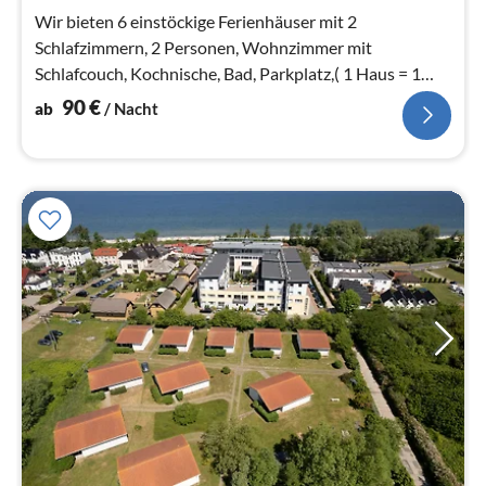
Na
Wir bieten 6 einstöckige Ferienhäuser mit 2
Schlafzimmern, 2 Personen, Wohnzimmer mit
Schlafcouch, Kochnische, Bad, Parkplatz,( 1 Haus = 1
Platz) Spielplatz. Strand 450 m.
90
€
ab
/ Nacht