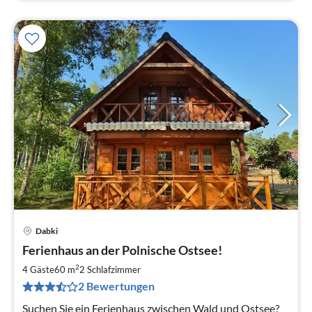
Dabki
Pre
Ferienhaus an der Polnische Ostsee!
ab
1
2
4 Gäste
60 m
2
Schlafzimmer
pr
2 Bewertungen
Na
Suchen Sie ein Ferienhaus zwischen Wald und Ostsee?