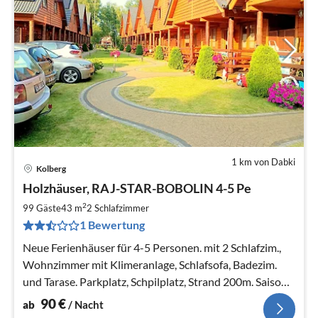
1 km von Dabki
Kolberg
Pre
Holzhäuser, RAJ-STAR-BOBOLIN 4-5 Pe
ab
9
2
99 Gäste
43 m
2
Schlafzimmer
pr
1 Bewertung
Na
Neue Ferienhäuser für 4-5 Personen. mit 2 Schlafzim.,
Wohnzimmer mit Klimeranlage, Schlafsofa, Badezim.
und Tarase. Parkplatz, Schpilplatz, Strand 200m. Saison -
29.04 - 30.09.
90
€
ab
/ Nacht