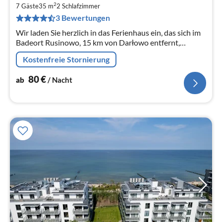
8
2
7 Gäste
35 m
2
Schlafzimmer
pr
3 Bewertungen
Na
Wir laden Sie herzlich in das Ferienhaus ein, das sich im
Badeort Rusinowo, 15 km von Darłowo entfernt,
befindet.
Kostenfreie Stornierung
80
€
ab
/ Nacht