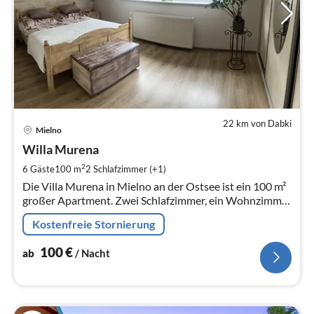
22 km von Dabki
Pre
Mielno
ab
1
Willa Murena
pr
2
6 Gäste
100 m
2
Schlafzimmer (+1)
Na
Die Villa Murena in Mielno an der Ostsee ist ein 100 m²
großer Apartment. Zwei Schlafzimmer, ein Wohnzimmer
mit Essbereich, eine voll ausgestattete Küche und ein
Kostenfreie Stornierung
Badezimmer. Draußen: Garten mit Parkplatz, Spielplatz,
Schwimmbad.
100
€
ab
/ Nacht