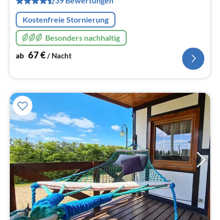
39 Bewertungen
Na
Kostenfreie Stornierung
Besonders nachhaltig
67
€
ab
/ Nacht