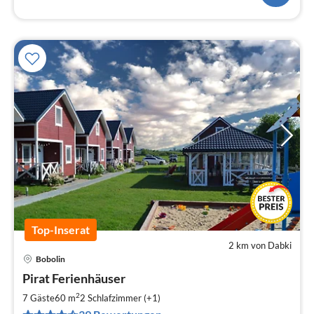
Top-Inserat
2 km von Dabki
Bobolin
Pre
Pirat Ferienhäuser
ab
6
2
7 Gäste
60 m
2
Schlafzimmer (+1)
pr