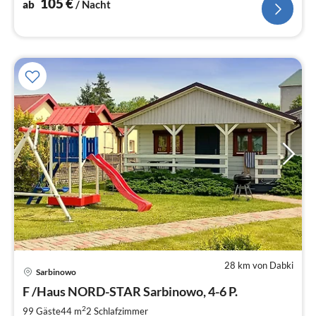
105
€
ab
/ Nacht
28 km von Dabki
Pre
Sarbinowo
ab
9
F /Haus NORD-STAR Sarbinowo, 4-6 P.
pr
2
99 Gäste
44 m
2
Schlafzimmer