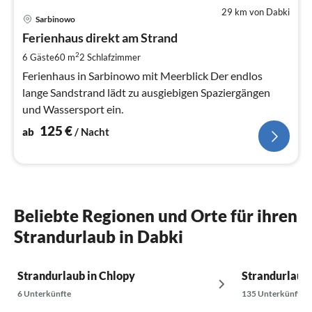
29 km von Dabki
Pre
Sarbinowo
ab
1
Ferienhaus direkt am Strand
pr
2
6 Gäste
60 m
2
Schlafzimmer
Na
Ferienhaus in Sarbinowo mit Meerblick Der endlos
lange Sandstrand lädt zu ausgiebigen Spaziergängen
und Wassersport ein.
125
€
ab
/ Nacht
Beliebte Regionen und Orte für ihren
Strandurlaub in Dabki
Strandurlaub in Chlopy
Strandurlaub 
6 Unterkünfte
135 Unterkünfte