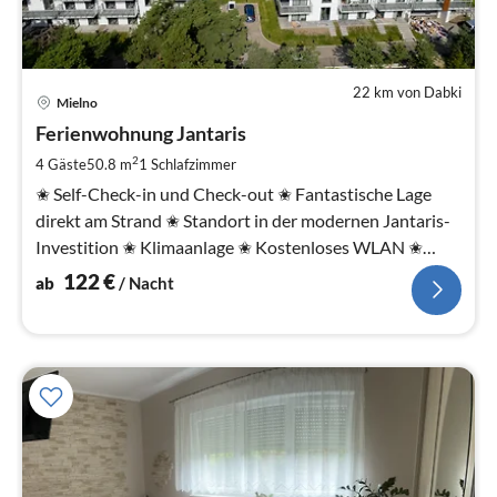
22 km von Dabki
Pre
Mielno
ab
1
Ferienwohnung Jantaris
pr
2
4 Gäste
50.8 m
1
Schlafzimmer
Na
✬ Self-Check-in und Check-out ✬ Fantastische Lage
direkt am Strand ✬ Standort in der modernen Jantaris-
Investition ✬ Klimaanlage ✬ Kostenloses WLAN ✬
Geräumige Terrasse ✬ Kostenlos
122
€
ab
/ Nacht