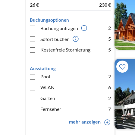
26
€
230
€
Buchungsoptionen
2
Buchung anfragen
5
Sofort buchen
Kostenfreie Stornierung
5
Ausstattung
Pool
2
WLAN
6
Garten
2
Fernseher
7
mehr anzeigen