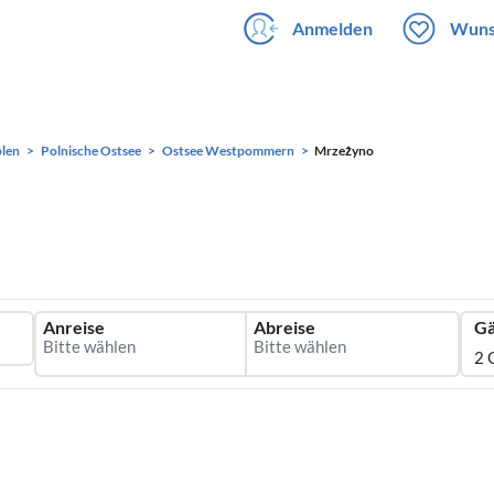
Anmelden
Wuns
len
Polnische Ostsee
Ostsee Westpommern
Mrzeżyno
Anreise
Abreise
Gä
2 