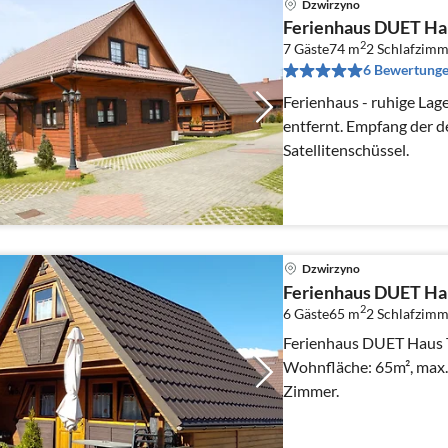
Dzwirzyno
Ferienhaus DUET Ha
2
7 Gäste
74 m
2
Schlafzimm
6 Bewertung
Ferienhaus - ruhige Lag
entfernt. Empfang der deutschen Programme über
Satellitenschüssel.
Dzwirzyno
Ferienhaus DUET Ha
2
6 Gäste
65 m
2
Schlafzimm
Ferienhaus DUET Haus T
Wohnfläche: 65m², max. 
Zimmer.