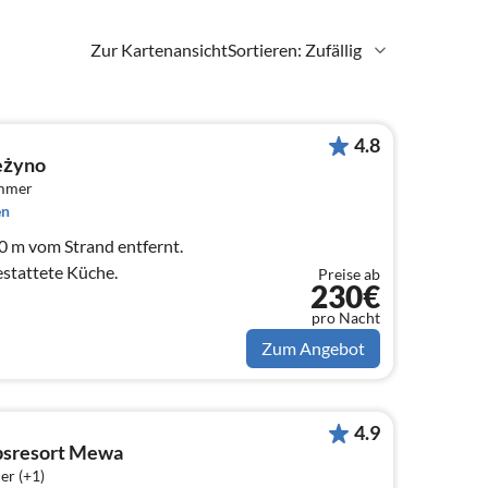
Zur Kartenansicht
Sortieren: Zufällig
4.8
eżyno
immer
en
0 m vom Strand entfernt.
gestattete Küche.
Preise ab
230€
pro Nacht
Zum Angebot
4.9
bsresort Mewa
er (+1)