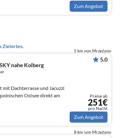
Zum Angebot
 Zielortes.
5 km von Mrzeżyno
5.0
SKY nahe Kolberg
er
 mit Dachterrasse und Jacuzzi
 polnischen Ostsee direkt am
Preise ab
251€
pro Nacht
Zum Angebot
8 km von Mrzeżyno