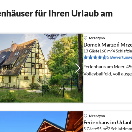
nhäuser für Ihren Urlaub am
Mrzeżyno
Domek Marzeń Mrz
2
13 Gäste
160 m
4
Schlafz
5 Bewertung
Ferienhaus am Meer, 45
Volleyballfeld, voll aus
Mrzeżyno
Ferienhaus im Urlau
2
5 Gäste
55 m
2
Schlafzimm