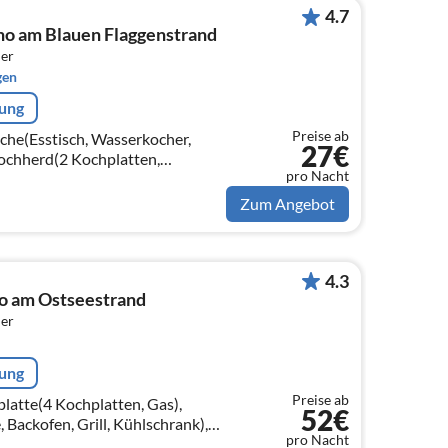
4.7
o am Blauen Flaggenstrand
er
gen
rung
Preise ab
sche(Esstisch, Wasserkocher,
27€
chherd(2 Kochplatten,
pro Nacht
hine, Kühl-/Gefrierkombination)
Zum Angebot
4.3
o am Ostseestrand
er
rung
Preise ab
latte(4 Kochplatten, Gas),
52€
 Backofen, Grill, Kühlschrank),
pro Nacht
llit, Deutsch Fernsehsender),