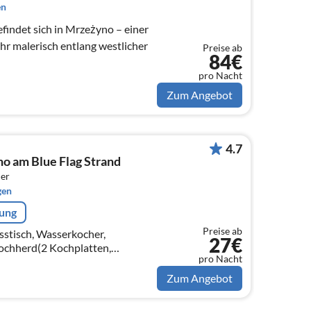
en
ehr malerisch entlang westlicher
Preise ab
84€
pro Nacht
Zum Angebot
4.7
 am Blue Flag Strand
er
gen
rung
Preise ab
sstisch, Wasserkocher,
27€
chherd(2 Kochplatten,
pro Nacht
hine, Kühl-/Gefrierkombination)
Zum Angebot