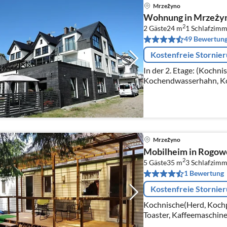
Mrzeżyno
Wohnung in Mrzeżyn
2
2 Gäste
24 m
1
Schlafzimm
49 Bewertun
Kostenfreie Stornie
In der 2. Etage: (Kochni
Kochendwasserhahn, Ko
elektrisch), Kaffeemasc
Mrzeżyno
Mobilheim in Rogow
2
5 Gäste
35 m
3
Schlafzimm
1 Bewertung
Kostenfreie Stornie
Kochnische(Herd, Kochp
Toaster, Kaffeemaschine,
Wohn/Esszimmer(TV(Sate