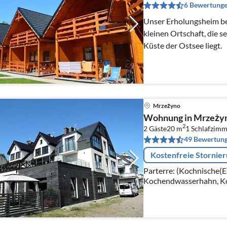
6 Bewertung
Unser Erholungsheim befindet sich in Mrzeżyno – einer
kleinen Ortschaft, die s
Küste der Ostsee liegt.
Mrzeżyno
Wohnung in Mrzeżyno
2
2 Gäste
20 m
1
Schlafzimm
49 Bewertun
Kostenfreie Stornie
Parterre: (Kochnische(E
Kochendwasserhahn, Ko
elektrisch), Kaffeemasc