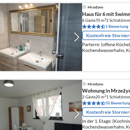
Mrzeżyno
Haus für 6 mit Swim
2
6 Gäste
70 m
2
Schlafzimm
1 Bewertung
Kostenfreie Stornie
Parterre: (offene Küche
Kochendwasserhahn, Ko
elektrisch), Espressoma
Wohn/Esszimmer(TV(Sate
Mrzeżyno
Wohnung in Mrzeżyn
2
2 Gäste
20 m
1
Schlafzimm
50 Bewertun
Kostenfreie Stornie
In der 1. Etage: (Kochni
Kochendwasserhahn, Ko