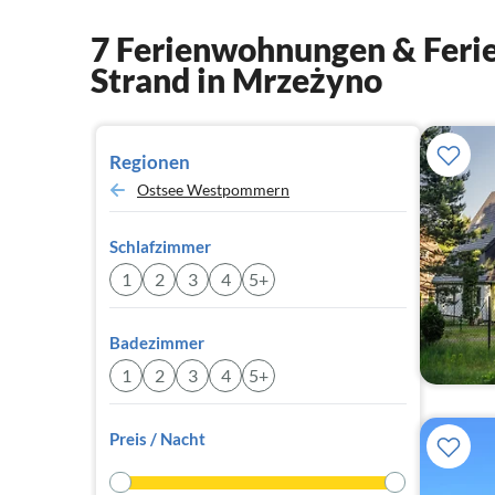
7 Ferienwohnungen & Ferie
Strand in Mrzeżyno
Regionen
Ostsee Westpommern
Schlafzimmer
1
2
3
4
5+
Badezimmer
1
2
3
4
5+
Preis / Nacht