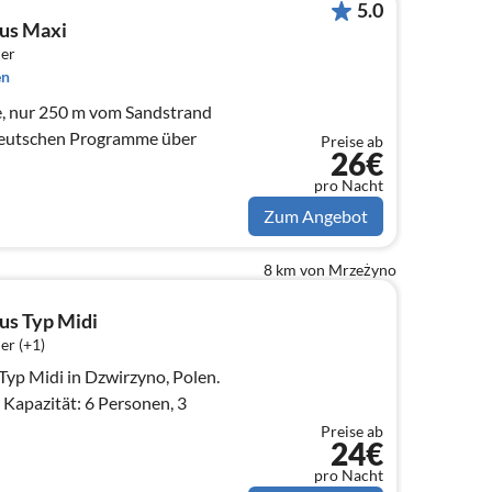
5.0
us Maxi
er
en
e, nur 250 m vom Sandstrand
Preise ab
26€
pro Nacht
Zum Angebot
8 km von Mrzeżyno
us Typ Midi
er (+1)
yp Midi in Dzwirzyno, Polen.
Kapazität: 6 Personen, 3
Preise ab
24€
pro Nacht