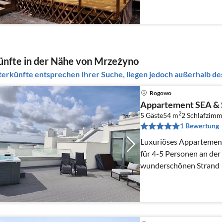
Esstisch, Sitzecke)
nfte in der Nähe von Mrzeżyno
erkünfte entsprechen Ihrer Suche, liegen jedoch außerhalb des
Rogowo
Appartement SEA & 
2
5 Gäste
54 m
2
Schlafzimm
1 Bewertung
Luxuriöses Appartement
für 4-5 Personen an der
wunderschönen Strand