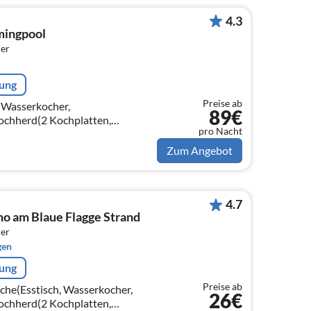
4.3
mingpool
er
rung
Preise ab
(Wasserkocher,
89€
chherd(2 Kochplatten,
pro Nacht
schine, Kühlschrank),
llit, Deutsch Fernsehsender)
Zum Angebot
4.7
o am Blaue Flagge Strand
er
gen
rung
Preise ab
sche(Esstisch, Wasserkocher,
26€
chherd(2 Kochplatten,