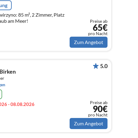
rung
irzyno: 85 m², 2 Zimmer, Platz
laub am Meer!
Preise ab
65€
pro Nacht
Zum Angebot
5.0
Birken
er
gen
Preise ab
026 - 08.08.2026
90€
pro Nacht
Zum Angebot