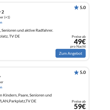
5.0
 2
er (+1)
en
e, Senioren und aktive Radfahrer.
latz, TV DE
Preise ab
49€
pro Nacht
Zum Angebot
5.0
y
er
en
en Kindern, Paare, Senioren und
WLAN,Parkplatz,TV DE
Preise ab
59€