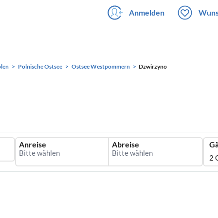
Anmelden
Wuns
len
Polnische Ostsee
Ostsee Westpommern
Dzwirzyno
Anreise
Abreise
Gä
2 