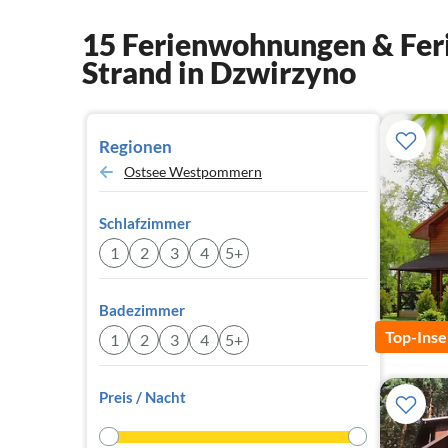
15 Ferienwohnungen & Feri
Strand in Dzwirzyno
Regionen
Ostsee Westpommern
Schlafzimmer
1
2
3
4
5+
Badezimmer
Top-Inse
1
2
3
4
5+
Preis / Nacht