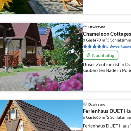
Dzwirzyno
Chameleon Cottage
2
8 Gäste
70 m
3
Schlafzimm
5 Bewertung
Nachhaltig
Unser Zentrum ist in Dz
saubersten Bade in Polen
charmanten Kolobrzeg.
Dzwirzyno
Ferienhaus DUET Ha
2
6 Gäste
65 m
2
Schlafzimm
Ferienhaus DUET Haus T