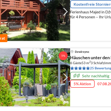
Kostenfreie Stornie
Ferienhaus Majed in Dźw
für 4 Personen – Ihr Ur
rat
Dzwirzyno
5%
Häuschen unter den 
2
6 Gäste
53 m
3
Schlafzimm
25 Bewertun
Sehr nachhaltig
5% Aktion
07.08.2