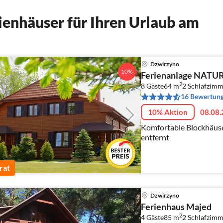
enhäuser für Ihren Urlaub am
Dzwirzyno
10%
Ferienanlage NAT
2
8 Gäste
64 m
2
Schlafzimm
16 Bewertun
10% Aktion
08.08.
Komfortable Blockhäus
entfernt
rat
Dzwirzyno
Ferienhaus Majed
2
4 Gäste
85 m
2
Schlafzimm