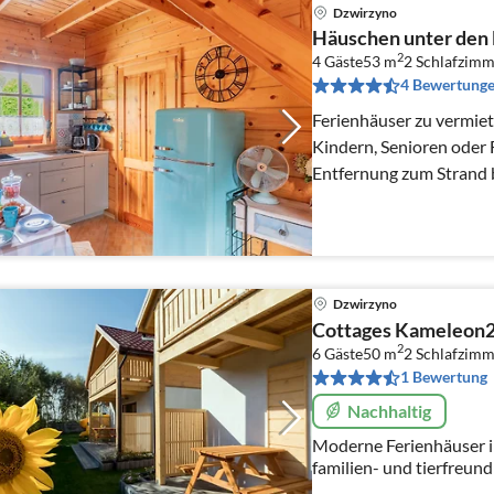
Dzwirzyno
Häuschen unter den 
2
4 Gäste
53 m
2
Schlafzimm
4 Bewertung
Ferienhäuser zu vermiete
Kindern, Senioren oder
Entfernung zum Strand b
auf herrliche Dünen.W
Dzwirzyno
Cottages Kameleon
2
6 Gäste
50 m
2
Schlafzimm
1 Bewertung
Nachhaltig
Moderne Ferienhäuser 
familien- und tierfreund