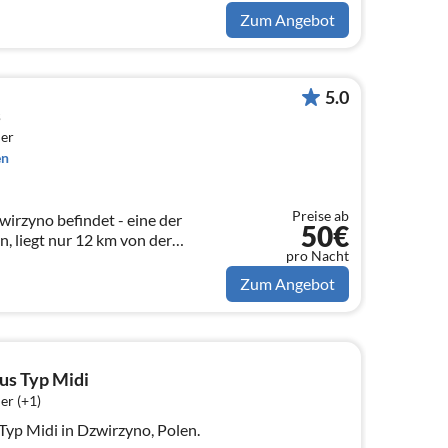
Zum Angebot
5.0
s
er
en
Preise ab
wirzyno befindet - eine der
50€
, liegt nur 12 km von der
pro Nacht
Zum Angebot
us Typ Midi
er (+1)
yp Midi in Dzwirzyno, Polen.