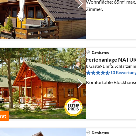
Wohnfläche: 65m², max. 
Zimmer.
Dzwirzyno
Ferienanlage NAT
2
8 Gäste
91 m
2
Schlafzimm
13 Bewertun
Komfortable Blockhäus
rat
Dzwirzyno