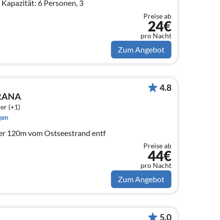
Kapazität: 6 Personen, 3
Preise ab
24€
pro Nacht
Zum Angebot
4.8
URANA
er (+1)
gen
er 120m vom Ostseestrand entf
Preise ab
44€
pro Nacht
Zum Angebot
5.0