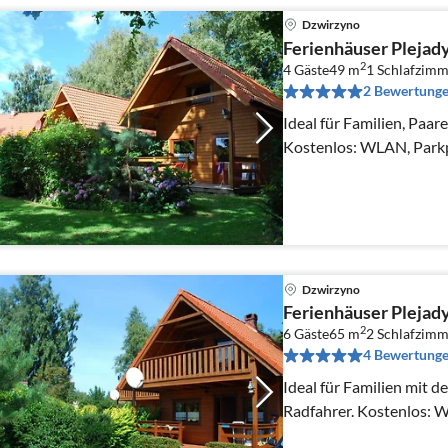
Dzwirzyno
Ferienhäuser Plejady
2
4 Gäste
49 m
1
Schlafzimm
2 Bewertung
Ideal für Familien, Paar
Kostenlos: WLAN, Parkp
Dzwirzyno
Ferienhäuser Plejad
2
6 Gäste
65 m
2
Schlafzimm
4 Bewertung
Ideal für Familien mit d
Radfahrer. Kostenlos: 