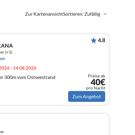
Zur Kartenansicht
Sortieren: Zufällig
4.8
URANA
er (+1)
gen
2026 - 14.08.2026
Preise ab
er 300m vom Ostseestrand
40€
pro Nacht
Zum Angebot
er