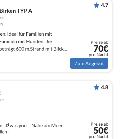
4.7
Birken TYP A
er
en
n. Ideal für Familien mit
 Familien mit Hunden.Die
Preise ab
70€
eträgt 600 m.Strand mit Blick
pro Nacht
illkommen
Zum Angebot
4.8
2
er
Preise ab
in Dźwirzyno – Nahe am Meer,
50€
lich!
pro Nacht