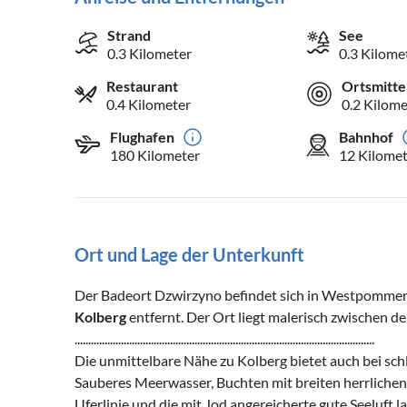
Strand
See
0.3 Kilometer
0.3 Kilome
Restaurant
Ortsmitte
0.4 Kilometer
0.2 Kilome
Flughafen
Bahnhof
180 Kilometer
12 Kilomet
Ort und Lage der Unterkunft
Der Badeort Dzwirzyno befindet sich in Westpommer
Kolberg
entfernt. Der Ort liegt malerisch zwischen 
..............................................................................................................
Die unmittelbare Nähe zu Kolberg bietet auch bei sc
Sauberes Meerwasser, Buchten mit breiten herrlichen
Uferlinie und die mit Jod angereicherte gute Seeluft