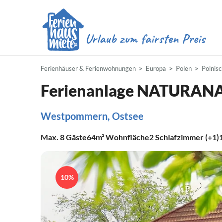
Ferienhäuser & Ferienwohnungen
Europa
Polen
Polnis
Ferienanlage NATURAN
Westpommern, Ostsee
Max.
8
Gäste
64m²
Wohnfläche
2
Schlafzimmer (+1)
10%