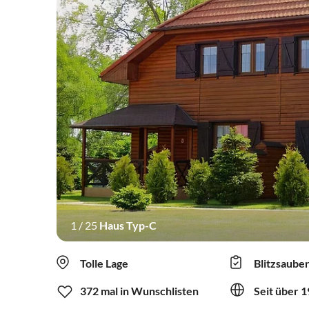
1
/
25
Haus Typ-C
Tolle Lage
Blitzsaube
372 mal in Wunschlisten
Seit über 1