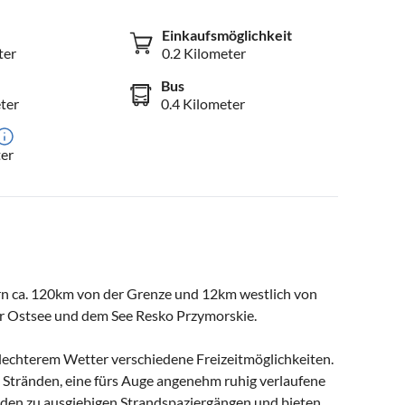
Einkaufsmöglichkeit
ter
0.2 Kilometer
Bus
ter
0.4 Kilometer
er
n ca. 120km von der Grenze und 12km westlich von
der Ostsee und dem See Resko Przymorskie.
hlechterem Wetter verschiedene Freizeitmöglichkeiten.
 Stränden, eine fürs Auge angenehm ruhig verlaufene
 laden zu ausgiebigen Strandspaziergängen und bieten