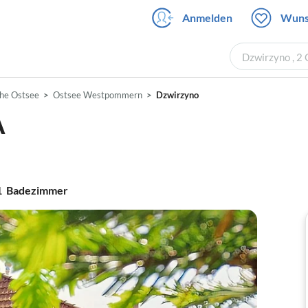
Anmelden
Wuns
Dzwirzyno , 2
che Ostsee
Ostsee Westpommern
Dzwirzyno
A
1
Badezimmer