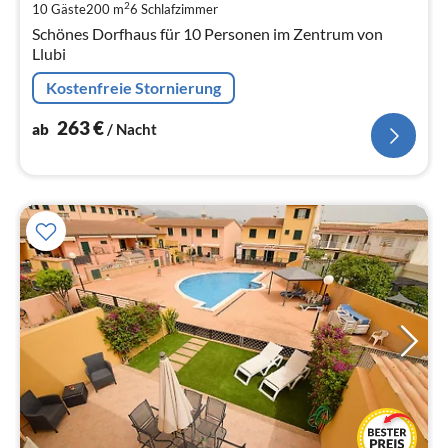
pr
2
10 Gäste
200 m
6
Schlafzimmer
Na
Schönes Dorfhaus für 10 Personen im Zentrum von
Llubi
Kostenfreie Stornierung
263
€
ab
/ Nacht