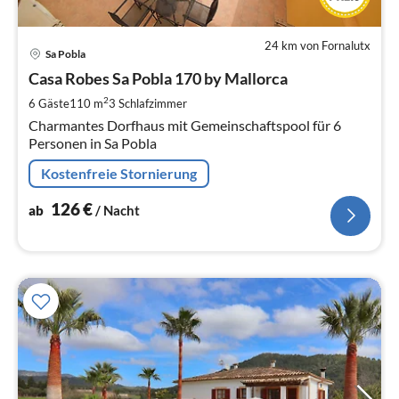
24 km von Fornalutx
Pre
Sa Pobla
ab
1
Casa Robes Sa Pobla 170 by Mallorca
pr
2
6 Gäste
110 m
3
Schlafzimmer
Na
Charmantes Dorfhaus mit Gemeinschaftspool für 6
Personen in Sa Pobla
Kostenfreie Stornierung
126
€
ab
/ Nacht