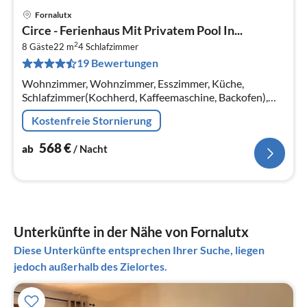
Fornalutx
Pre
Circe - Ferienhaus Mit Privatem Pool In...
ab
2
5
8 Gäste
22 m
4
Schlafzimmer
19 Bewertungen
pr
Na
Wohnzimmer, Wohnzimmer, Esszimmer, Küche,
Schlafzimmer(Kochherd, Kaffeemaschine, Backofen),
Schlafzimmer(Einzelbett, Einzelbett),
Kostenfreie Stornierung
Schlafzimmer(Doppelbett), Schlafzimmer(Doppelbett)
568
€
ab
/ Nacht
Unterkünfte in der Nähe von Fornalutx
Diese Unterkünfte entsprechen Ihrer Suche, liegen
jedoch außerhalb des Zielortes.