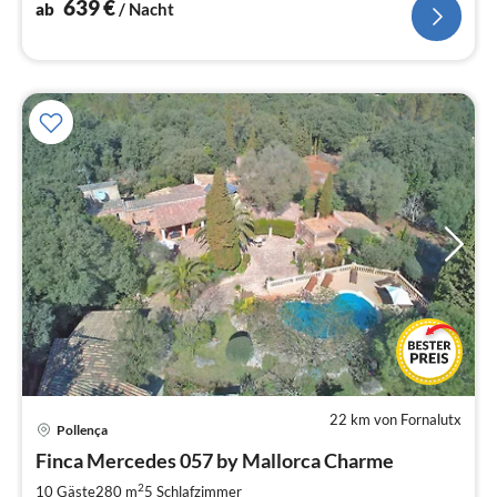
639
€
ab
/ Nacht
22 km von Fornalutx
Pre
Pollença
ab
2
Finca Mercedes 057 by Mallorca Charme
pr
2
10 Gäste
280 m
5
Schlafzimmer