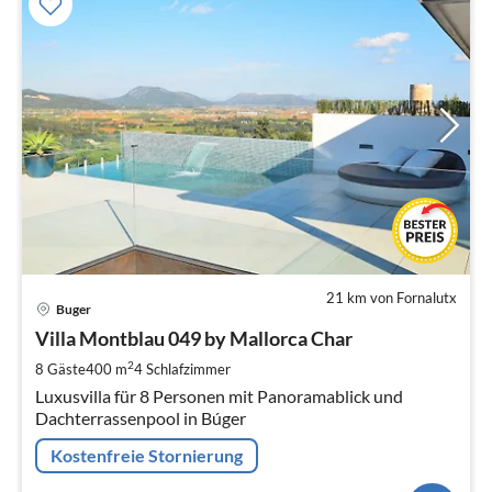
21 km von Fornalutx
Pre
Buger
ab
6
Villa Montblau 049 by Mallorca Char
pr
2
8 Gäste
400 m
4
Schlafzimmer
Na
Luxusvilla für 8 Personen mit Panoramablick und
Dachterrassenpool in Búger
Kostenfreie Stornierung