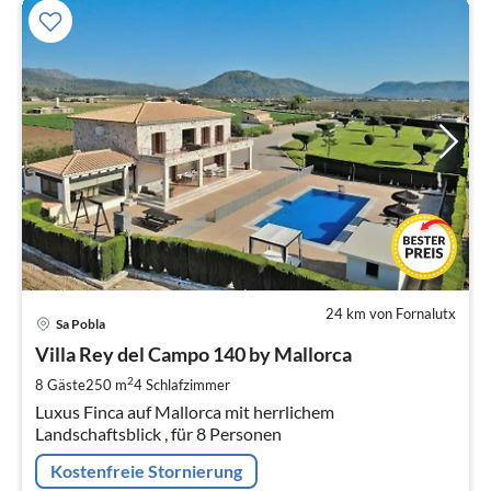
24 km von Fornalutx
Pre
Sa Pobla
ab
3
Villa Rey del Campo 140 by Mallorca
pr
2
8 Gäste
250 m
4
Schlafzimmer
Na
Luxus Finca auf Mallorca mit herrlichem
Landschaftsblick , für 8 Personen
Kostenfreie Stornierung