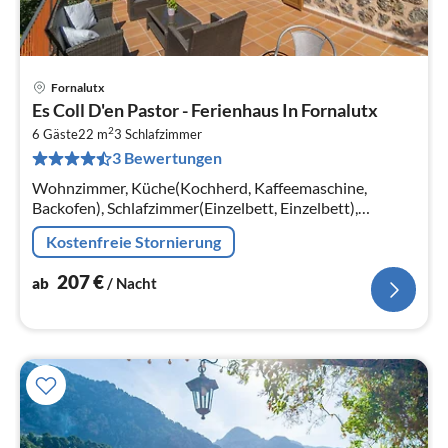
Fornalutx
Pre
Es Coll D'en Pastor - Ferienhaus In Fornalutx
ab
2
2
6 Gäste
22 m
3
Schlafzimmer
3 Bewertungen
pr
Na
Wohnzimmer, Küche(Kochherd, Kaffeemaschine,
Backofen), Schlafzimmer(Einzelbett, Einzelbett),
Schlafzimmer(Doppelbett), Schlafzimmer(Doppelbett)
Kostenfreie Stornierung
207
€
ab
/ Nacht