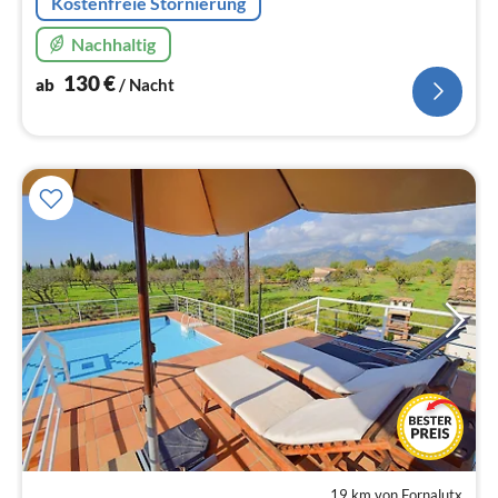
Kostenfreie Stornierung
Nachhaltig
130
€
ab
/ Nacht
19 km von Fornalutx
Pre