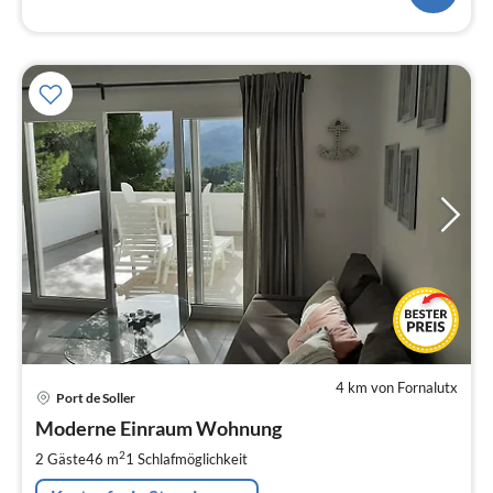
4 km von Fornalutx
Pre
Port de Soller
ab
1
Moderne Einraum Wohnung
pr
2
2 Gäste
46 m
1
Schlafmöglichkeit
Na