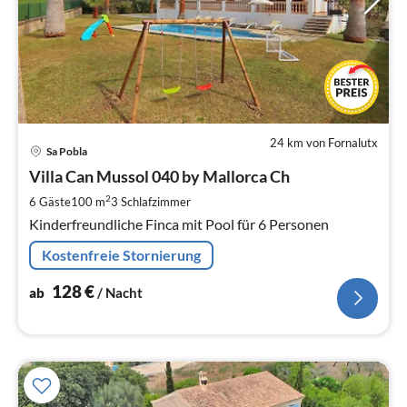
24 km von Fornalutx
Pre
Sa Pobla
ab
1
Villa Can Mussol 040 by Mallorca Ch
pr
2
6 Gäste
100 m
3
Schlafzimmer
Na
Kinderfreundliche Finca mit Pool für 6 Personen
Kostenfreie Stornierung
128
€
ab
/ Nacht