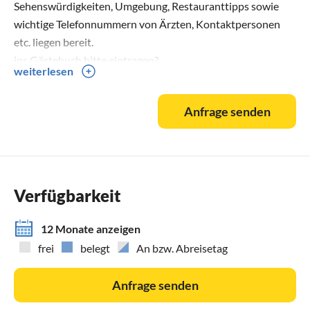
Sehenswürdigkeiten, Umgebung, Restauranttipps sowie
wichtige Telefonnummern von Ärzten, Kontaktpersonen
etc. liegen bereit.
ins Gästebuch bitte eintragen?
weiterlesen
Kontaktpersonen können bei evtl auftretenden
Schwierigkeiten jederzeit telefonisch erreicht werden.
Anfrage senden
Pool-und Gartenservice sind im Preis inbegriffen.
Spielzeug und Kinderbücher gibt es ebenso.
Golfplatz: Golf Park Puntiró ca 5 min mit dem Auto.
Verfügbarkeit
12 Monate anzeigen
frei
belegt
An bzw. Abreisetag
Anfrage senden