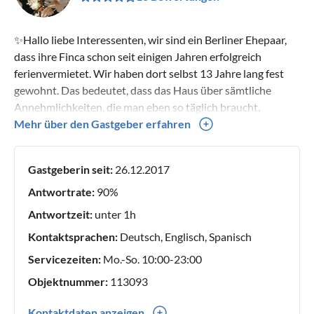
✨Hallo liebe Interessenten, wir sind ein Berliner Ehepaar,
dass ihre Finca schon seit einigen Jahren erfolgreich
ferienvermietet. Wir haben dort selbst 13 Jahre lang fest
gewohnt. Das bedeutet, dass das Haus über sämtliche
Annehmlichkeiten, die man eben so täglich braucht,
verfügt! Es handelt sich nicht um eine standartisierte
Mehr über den Gastgeber erfahren
Fereinunterkunft! Wir freuen uns auf ihre Anfragen!✨
Gastgeberin seit:
26.12.2017
Antwortrate:
90%
Antwortzeit:
unter 1h
Kontaktsprachen:
Deutsch, Englisch, Spanisch
Servicezeiten:
Mo.-So. 10:00-23:00
Objektnummer:
113093
Kontaktdaten anzeigen