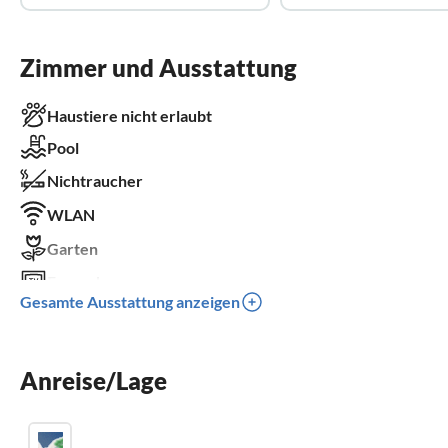
Zimmer und Ausstattung
Haustiere nicht erlaubt
Pool
Nichtraucher
WLAN
Garten
Fernseher
Gesamte Ausstattung anzeigen
Terrasse
Spülmaschine
Anreise/Lage
Waschmaschine