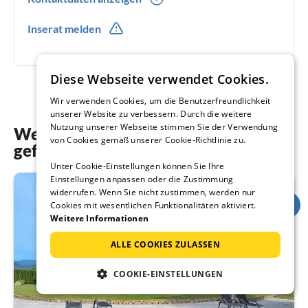
0049(0) 3069409073
Inserat melden
0049(0) 16097009796
Diese Webseite verwendet Cookies.
Wir verwenden Cookies, um die Benutzerfreundlichkeit
unserer Website zu verbessern. Durch die weitere
Nutzung unserer Webseite stimmen Sie der Verwendung
Weitere Unterkünfte, die Ihnen auch
von Cookies gemäß unserer Cookie-Richtlinie zu.
gefallen könnten
Unter Cookie-Einstellungen können Sie Ihre
Einstellungen anpassen oder die Zustimmung
widerrufen. Wenn Sie nicht zustimmen, werden nur
Cookies mit wesentlichen Funktionalitäten aktiviert.
Weitere Informationen
ALLE COOKIES ZULASSEN
COOKIE-EINSTELLUNGEN