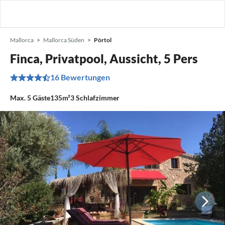
Mallorca
Mallorca Süden
Pòrtol
Finca, Privatpool, Aussicht, 5 Pers
16 Bewertungen
Max.
5
Gäste
135m²
3
Schlafzimmer