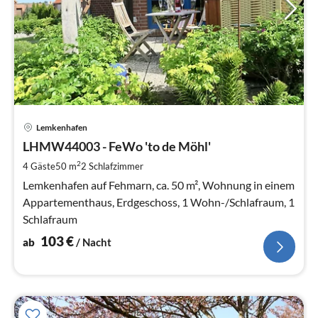
Pre
Lemkenhafen
ab
1
LHMW44003 - FeWo 'to de Möhl'
pr
2
4 Gäste
50 m
2
Schlafzimmer
Na
Lemkenhafen auf Fehmarn, ca. 50 m², Wohnung in einem
Appartementhaus, Erdgeschoss, 1 Wohn-/Schlafraum, 1
Schlafraum
103
€
ab
/ Nacht