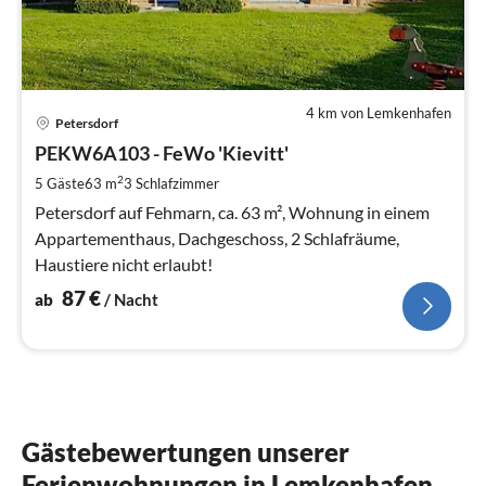
4 km von Lemkenhafen
Pre
Petersdorf
ab
8
PEKW6A103 - FeWo 'Kievitt'
pr
2
5 Gäste
63 m
3
Schlafzimmer
Na
Petersdorf auf Fehmarn, ca. 63 m², Wohnung in einem
Appartementhaus, Dachgeschoss, 2 Schlafräume,
Haustiere nicht erlaubt!
87
€
ab
/ Nacht
Gästebewertungen unserer
Ferienwohnungen in Lemkenhafen