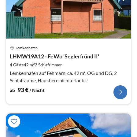
Pre
Lemkenhafen
ab
9
LHMW19A12 - FeWo 'Seglerfründ II'
pr
2
4 Gäste
42 m
2
Schlafzimmer
Na
Lemkenhafen auf Fehmarn, ca. 42 m², OG und DG, 2
Schlafräume, Haustiere nicht erlaubt!
93
€
ab
/ Nacht