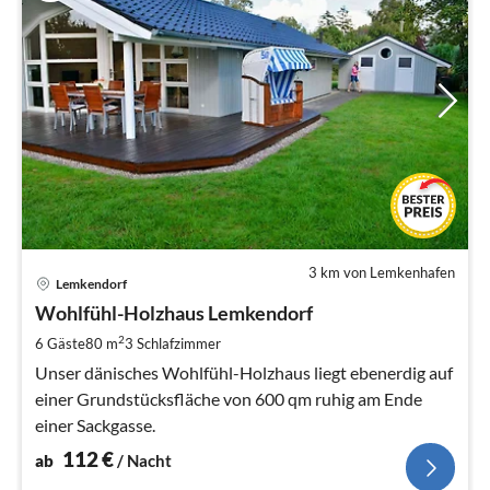
3 km von Lemkenhafen
Pre
Lemkendorf
ab
1
Wohlfühl-Holzhaus Lemkendorf
pr
2
6 Gäste
80 m
3
Schlafzimmer
Na
Unser dänisches Wohlfühl-Holzhaus liegt ebenerdig auf
einer Grundstücksfläche von 600 qm ruhig am Ende
einer Sackgasse.
112
€
ab
/ Nacht