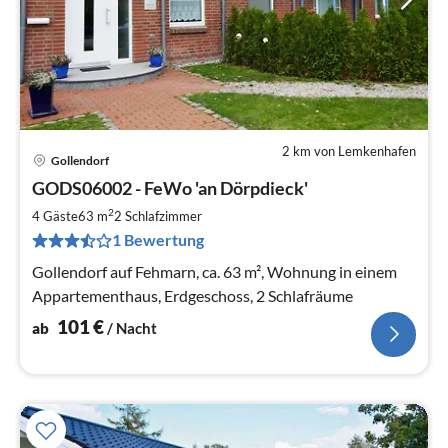
2 km von Lemkenhafen
Gollendorf
Pre
GODS06002 - FeWo 'an Dörpdieck'
ab
1
2
4 Gäste
63 m
2
Schlafzimmer
pr
1 Bewertung
Na
Gollendorf auf Fehmarn, ca. 63 m², Wohnung in einem
Appartementhaus, Erdgeschoss, 2 Schlafräume
101
€
ab
/ Nacht