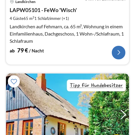
Landkirchen
ab
8
LAPW05101 - FeWo 'Wisch'
pr
2
4 Gäste
65 m
1
Schlafzimmer (+1)
Na
Landkirchen auf Fehmarn, ca. 65 m², Wohnung in einem
Einfamilienhaus, Dachgeschoss, 1 Wohn-/Schlafraum, 1
Schlafraum
79
€
ab
/ Nacht