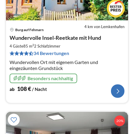
4 km von Lemkenhafen
Burg auf Fehmarn
Pre
Wundervolle Insel-Reetkate mit Hund
ab
1
2
4 Gäste
85 m
2
Schlafzimmer
pr
34 Bewertungen
Na
Wundervollen Ort mit eigenem Garten und
eingezäunten Grundstück
Besonders nachhaltig
108
€
ab
/ Nacht
20%