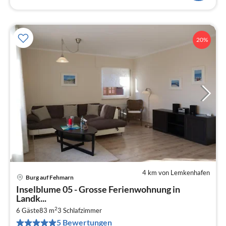
20%
4 km von Lemkenhafen
Burg auf Fehmarn
Pre
Inselblume 05 - Grosse Ferienwohnung in
ab
Landk...
1
2
6 Gäste
83 m
3
Schlafzimmer
pr
5 Bewertungen
Na