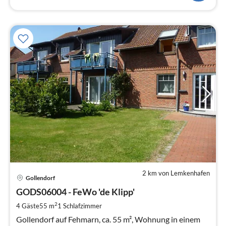
2 km von Lemkenhafen
Pre
Gollendorf
ab
8
GODS06004 - FeWo 'de Klipp'
pr
2
4 Gäste
55 m
1
Schlafzimmer
Na
Gollendorf auf Fehmarn, ca. 55 m², Wohnung in einem