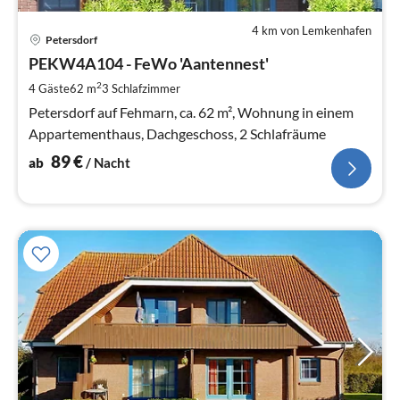
4 km von Lemkenhafen
Pre
Petersdorf
ab
8
PEKW4A104 - FeWo 'Aantennest'
pr
2
4 Gäste
62 m
3
Schlafzimmer
Na
Petersdorf auf Fehmarn, ca. 62 m², Wohnung in einem
Appartementhaus, Dachgeschoss, 2 Schlafräume
89
€
ab
/ Nacht