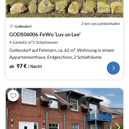
2 km von Lemkenhafen
Pre
Gollendorf
ab
9
GODS06006-FeWo 'Luv un Lee'
pr
2
4 Gäste
62 m
2
Schlafzimmer
Na
Gollendorf auf Fehmarn, ca. 62 m², Wohnung in einem
Appartementhaus, Erdgeschoss, 2 Schlafräume
97
€
ab
/ Nacht