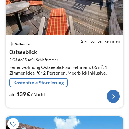
2 km von Lemkenhafen
Pre
Gollendorf
ab
1
Ostseeblick
pr
2
2 Gäste
85 m
1
Schlafzimmer
Na
Ferienwohnung Ostseeblick auf Fehmarn: 85 m², 1
Zimmer, ideal für 2 Personen, Meerblick inklusive.
Kostenfreie Stornierung
139
€
ab
/ Nacht