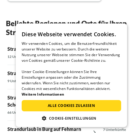
Beliebte Regionen und Orte für ihren
Strandurlaub in Lemkenhafen
Diese Webseite verwendet Cookies.
Wir verwenden Cookies, um die Benutzerfreundlichkeit
Strandurlaub in Behrensdorf
Strandurlaub
unserer Website zu verbessern. Durch die weitere
Nutzung unserer Webseite stimmen Sie der Verwendung
12 Unterkünfte
592 Unterkünfte
von Cookies gemäß unserer Cookie-Richtlinie zu.
Unter Cookie-Einstellungen können Sie Ihre
Strandurlaub in Blekendorf
Strandurlaub
Einstellungen anpassen oder die Zustimmung
9 Unterkünfte
5 Unterkünfte
widerrufen. Wenn Sie nicht zustimmen, werden nur
Cookies mit wesentlichen Funktionalitäten aktiviert.
Weitere Informationen
Strandurlaub in Schönberg &
Strandurlaub
Schönberger Strand
5 Unterkünfte
ALLE COOKIES ZULASSEN
66 Unterkünfte
COOKIE-EINSTELLUNGEN
Strandurlaub 
Strandurlaub in Burg auf Fehmarn
7 Unterkünfte