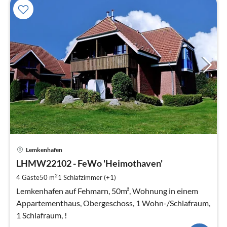
Pre
Lemkenhafen
ab
7
LHMW22102 - FeWo 'Heimothaven'
pr
2
4 Gäste
50 m
1
Schlafzimmer (+1)
Na
Lemkenhafen auf Fehmarn, 50m², Wohnung in einem
Appartementhaus, Obergeschoss, 1 Wohn-/Schlafraum,
1 Schlafraum, !