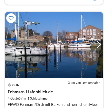
3 km von Lemkenhafen
Pre
Orth
ab
7
Fehmarn-Hafenblick.de
pr
2
4 Gäste
57 m
1
Schlafzimmer
Na
FEWO Fehmarn/Orth mit Balkon und herrlichem Meer-