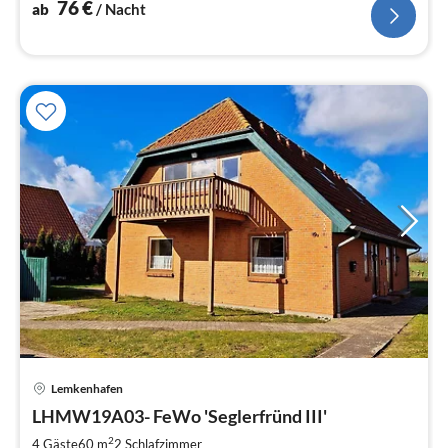
76
€
ab
/ Nacht
Pre
Lemkenhafen
ab
1
LHMW19A03- FeWo 'Seglerfründ III'
pr
2
4 Gäste
60 m
2
Schlafzimmer