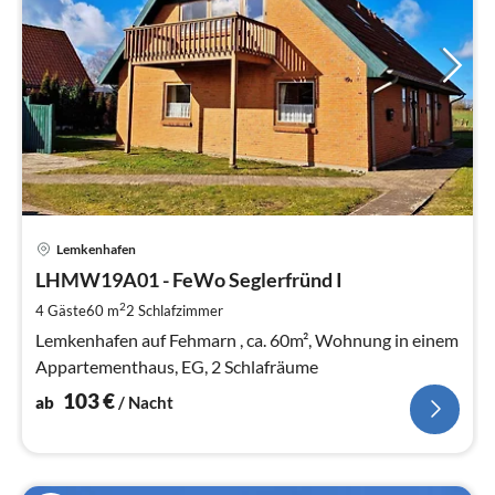
Pre
Lemkenhafen
ab
1
LHMW19A01 - FeWo Seglerfründ I
pr
2
4 Gäste
60 m
2
Schlafzimmer
Na
Lemkenhafen auf Fehmarn , ca. 60m², Wohnung in einem
Appartementhaus, EG, 2 Schlafräume
103
€
ab
/ Nacht