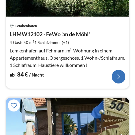
Pre
Lemkenhafen
ab
8
LHMW12102 - FeWo 'an de Möhl'
pr
2
4 Gäste
50 m
1
Schlafzimmer (+1)
Na
Lemkenhafen auf Fehmarn, m², Wohnung in einem
Appartementhaus, Obergeschoss, 1 Wohn-/Schlafraum,
1 Schlafraum, Haustiere willkommen !
84
€
ab
/ Nacht