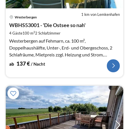
1 km von Lemkenhafen
Pre
Westerbergen
ab
1
WBHS53001 - 'Die Ostsee so nah'
pr
2
4 Gäste
100 m
2
Schlafzimmer
Na
Westerbergen auf Fehmarn, ca. 100 m²,
Doppelhaushälfte, Unter-, Erd- und Obergeschoss, 2
Schlafräume, Mietpreis zzgl. Heizung und Strom.
Haustiere willkommen!
137
€
ab
/ Nacht