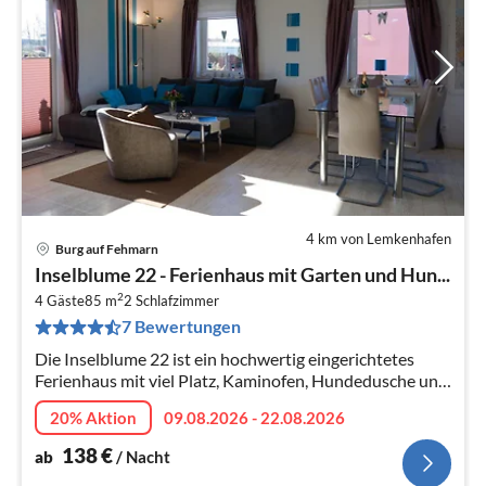
4 km von Lemkenhafen
Burg auf Fehmarn
Pre
Inselblume 22 - Ferienhaus mit Garten und Hun...
ab
2
1
4 Gäste
85 m
2
Schlafzimmer
7 Bewertungen
pr
Na
Die Inselblume 22 ist ein hochwertig eingerichtetes
Ferienhaus mit viel Platz, Kaminofen, Hundedusche und
einem schönen, eingezäunten Garten, in extrem ruhiger
20% Aktion
09.08.2026 - 22.08.2026
Lage.
138
€
ab
/ Nacht