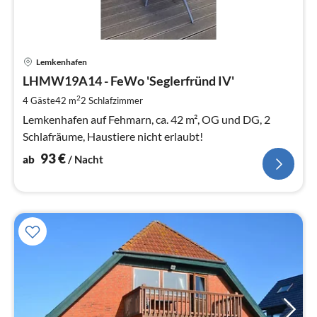
Pre
Lemkenhafen
ab
9
LHMW19A14 - FeWo 'Seglerfründ IV'
pr
2
4 Gäste
42 m
2
Schlafzimmer
Na
Lemkenhafen auf Fehmarn, ca. 42 m², OG und DG, 2
Schlafräume, Haustiere nicht erlaubt!
93
€
ab
/ Nacht