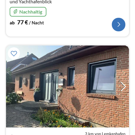
und Yachthafenblick
Nachhaltig
77
€
ab
/ Nacht
3 km von Lemkenhafen
Pre