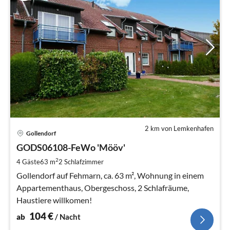
2 km von Lemkenhafen
Pre
Gollendorf
ab
1
GODS06108-FeWo 'Mööv'
pr
2
4 Gäste
63 m
2
Schlafzimmer
Na
Gollendorf auf Fehmarn, ca. 63 m², Wohnung in einem
Appartementhaus, Obergeschoss, 2 Schlafräume,
Haustiere willkomen!
104
€
ab
/ Nacht