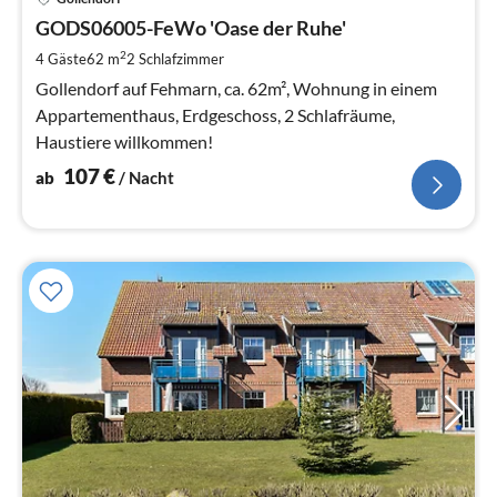
ab
1
GODS06005-FeWo 'Oase der Ruhe'
pr
2
4 Gäste
62 m
2
Schlafzimmer
Na
Gollendorf auf Fehmarn, ca. 62m², Wohnung in einem
Appartementhaus, Erdgeschoss, 2 Schlafräume,
Haustiere willkommen!
107
€
ab
/ Nacht