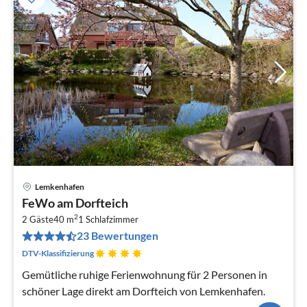
Lemkenhafen
Pre
FeWo am Dorfteich
ab
2
7
2 Gäste
40 m
1
Schlafzimmer
23 Bewertungen
pr
Na
DTV-Klassifizierung
Gemütliche ruhige Ferienwohnung für 2 Personen in
schöner Lage direkt am Dorfteich von Lemkenhafen.