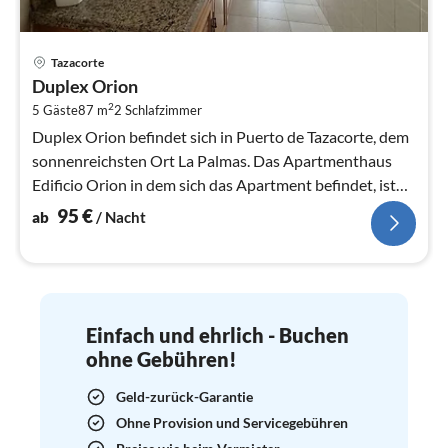
Pre
Tazacorte
ab
Duplex Orion
9
2
5 Gäste
87 m
2
Schlafzimmer
pr
Na
Duplex Orion befindet sich in Puerto de Tazacorte, dem
sonnenreichsten Ort La Palmas. Das Apartmenthaus
Edificio Orion in dem sich das Apartment befindet, ist
nur gut 100m vom...
95
€
ab
/ Nacht
Einfach und ehrlich - Buchen
ohne Gebühren!
Geld-zurück-Garantie
Ohne Provision und Servicegebühren