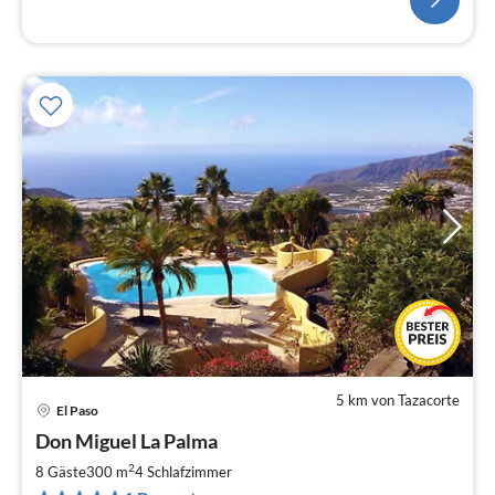
5 km von Tazacorte
El Paso
Pre
Don Miguel La Palma
ab
3
2
8 Gäste
300 m
4
Schlafzimmer
pr