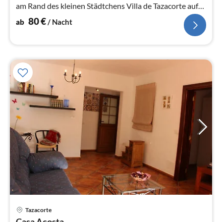
am Rand des kleinen Städtchens Villa de Tazacorte auf
der Westseite La Palmas.
80
€
ab
/ Nacht
Pre
Tazacorte
ab
Casa Acosta