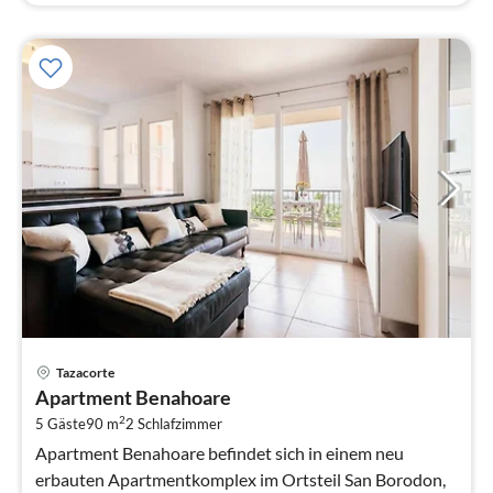
Pre
Tazacorte
ab
Apartment Benahoare
8
2
5 Gäste
90 m
2
Schlafzimmer
pr
Na
Apartment Benahoare befindet sich in einem neu
erbauten Apartmentkomplex im Ortsteil San Borodon,