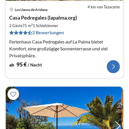
4 km von Tazacorte
Los Llanos de Aridane
Pre
Casa Pedregales (lapalma.org)
ab
9
2
2 Gäste
75 m
1
Schlafzimmer
pr
2 Bewertungen
Na
Ferienhaus Casa Pedregales auf La Palma bietet
Komfort, eine großzügige Sonnenterrasse und viel
Privatsphäre.
95
€
ab
/ Nacht