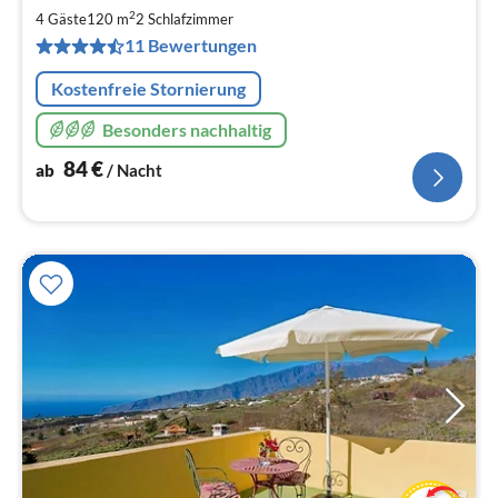
8
2
4 Gäste
120 m
2
Schlafzimmer
pr
11 Bewertungen
Na
Kostenfreie Stornierung
Besonders nachhaltig
84
€
ab
/ Nacht