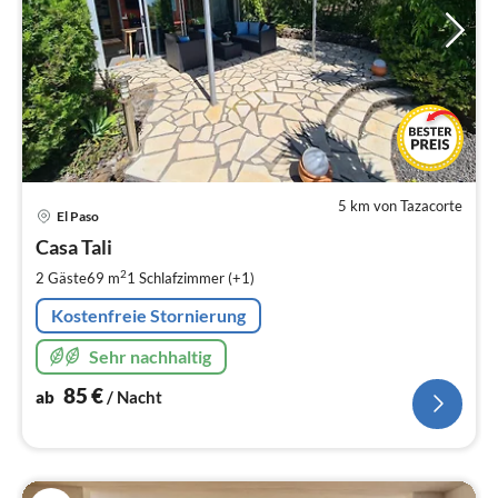
5 km von Tazacorte
Pre
El Paso
ab
8
Casa Tali
pr
2
2 Gäste
69 m
1
Schlafzimmer (+1)
Na
Kostenfreie Stornierung
Sehr nachhaltig
85
€
ab
/ Nacht