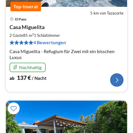
Top-Inserat
5 km von Tazacorte
El Paso
Pre
Casa Miguelita
ab
1
2
2 Gäste
85 m
1
Schlafzimmer
pr
4 Bewertungen
Na
Casa Miguelita - Refugium für Zwei mit ein bisschen
Luxus
Nachhaltig
137
€
ab
/ Nacht