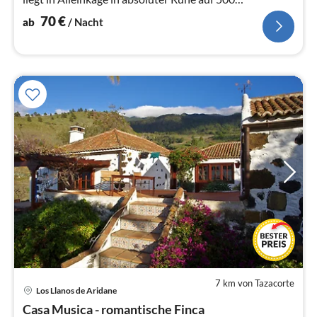
Höhenmetern.
70
€
ab
/ Nacht
7 km von Tazacorte
Los Llanos de Aridane
Pre
Casa Musica - romantische Finca
ab