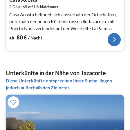
8
2
2 Gäste
65 m
1
Schlafzimmer
pr
Na
Casa Acosta befindet sich ausserhalb der Ortschaften,
unterhalb der neuen Küstenstrasse, die Tazacorte mit
Puerto Naos verbindet auf der Westseite La Palmas.
80
€
ab
/ Nacht
Unterkünfte in der Nähe von Tazacorte
Diese Unterkünfte entsprechen Ihrer Suche, liegen
jedoch außerhalb des Zielortes.