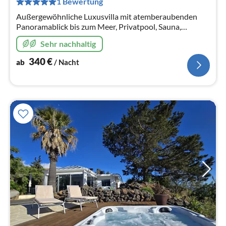
1 Bewertung
Na
Außergewöhnliche Luxusvilla mit atemberaubenden
Panoramablick bis zum Meer, Privatpool, Sauna,
Whirlpool, Kamin für bis zu 8 (auf Anfrage 10) Personen
Sehr nachhaltig
340
€
ab
/ Nacht