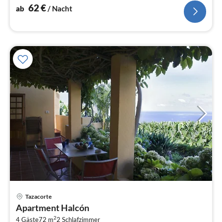
sind ganzjährig mild.
62
€
ab
/ Nacht
Tazacorte
Pre
Apartment Halcón
ab
2
4 Gäste
72 m
2
Schlafzimmer