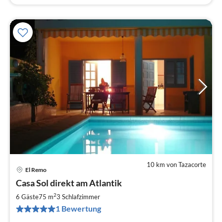
10 km von Tazacorte
El Remo
Pre
Casa Sol direkt am Atlantik
ab
7
2
6 Gäste
75 m
3
Schlafzimmer
pr
1 Bewertung
Na