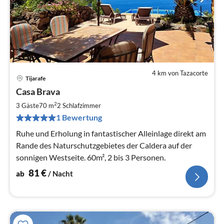
4 km von Tazacorte
Tijarafe
Pre
Casa Brava
ab
8
2
3 Gäste
70 m
2
Schlafzimmer
pr
1 Bewertung
Na
Ruhe und Erholung in fantastischer Alleinlage direkt am
Rande des Naturschutzgebietes der Caldera auf der
sonnigen Westseite. 60m², 2 bis 3 Personen.
81
€
ab
/ Nacht