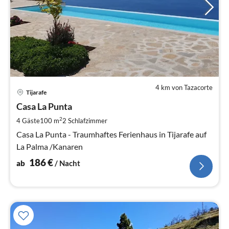
4 km von Tazacorte
Pre
Tijarafe
ab
1
Casa La Punta
pr
2
4 Gäste
100 m
2
Schlafzimmer
Na
Casa La Punta - Traumhaftes Ferienhaus in Tijarafe auf
La Palma /Kanaren
186
€
ab
/ Nacht