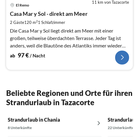
11 km von Tazacorte
Pre
El Remo
ab
9
Casa Mar y Sol - direkt am Meer
pr
2
2 Gäste
120 m
1
Schlafzimmer
Na
Die Casa Mar y Sol liegt direkt am Meer mit einer
großen, teilweise überdachten Terrasse. Jeder Tag ist
anders, weil die Blautöne des Atlantiks immer wieder
wechseln.
97
€
ab
/ Nacht
Beliebte Regionen und Orte für ihren
Strandurlaub in Tazacorte
Strandurlaub in Chania
Strandurlaub i
8 Unterkünfte
22 Unterkünfte