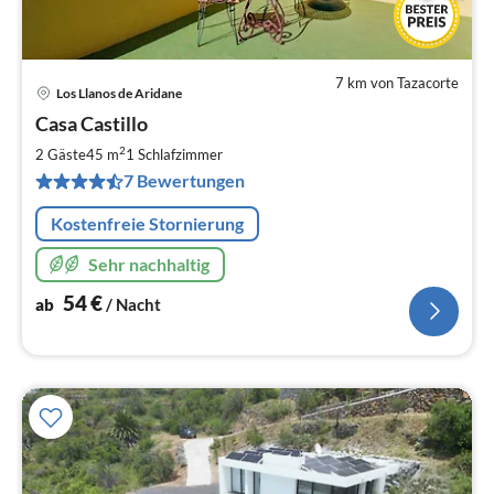
7 km von Tazacorte
Los Llanos de Aridane
Pre
Casa Castillo
ab
5
2
2 Gäste
45 m
1
Schlafzimmer
pr
7 Bewertungen
Na
Kostenfreie Stornierung
Sehr nachhaltig
54
€
ab
/ Nacht