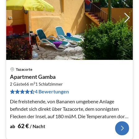
Tazacorte
Pre
Apartment Gamba
ab
2
6
2 Gäste
66 m
1
Schlafzimmer
4 Bewertungen
pr
Na
Die freistehende, von Bananen umgebene Anlage
befindet sich direkt über Tazacorte, dem sonnigsten
Flecken der Insel, auf 180 müM. Die Temperaturen dort
sind ganzjährig mild.
62
€
ab
/ Nacht