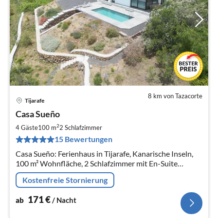
8 km von Tazacorte
Tijarafe
Pre
Casa Sueño
ab
1
2
4 Gäste
100 m
2
Schlafzimmer
pr
15 Bewertungen
Na
Casa Sueño: Ferienhaus in Tijarafe, Kanarische Inseln,
100 m² Wohnfläche, 2 Schlafzimmer mit En-Suite
Bädern, 4 Personen max.
Kostenfreie Stornierung
171
€
ab
/ Nacht