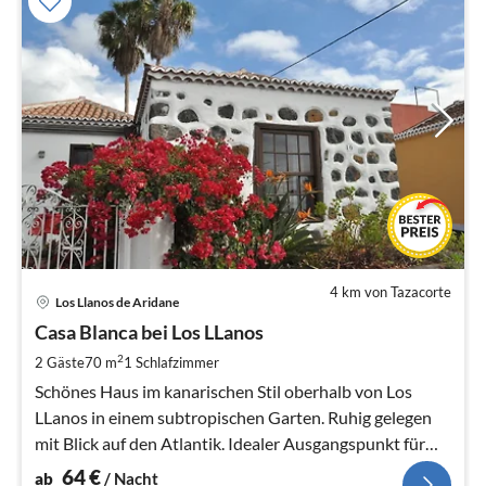
4 km von Tazacorte
Pre
Los Llanos de Aridane
ab
6
Casa Blanca bei Los LLanos
pr
2
2 Gäste
70 m
1
Schlafzimmer
Na
Schönes Haus im kanarischen Stil oberhalb von Los
LLanos in einem subtropischen Garten. Ruhig gelegen
mit Blick auf den Atlantik. Idealer Ausgangspunkt für
viele Wanderungen.
64
€
ab
/ Nacht