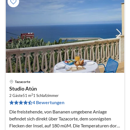
Tazacorte
Pre
Studio Atún
ab
2
6
2 Gäste
51 m
1
Schlafzimmer
4 Bewertungen
pr
Na
Die freistehende, von Bananen umgebene Anlage
befindet sich direkt über Tazacorte, dem sonnigsten
Flecken der Insel, auf 180 müM. Die Temperaturen dort