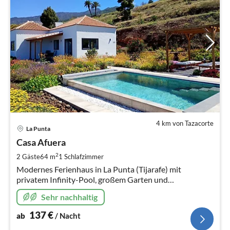
4 km von Tazacorte
Pre
La Punta
ab
1
Casa Afuera
pr
2
2 Gäste
64 m
1
Schlafzimmer
Na
Modernes Ferienhaus in La Punta (Tijarafe) mit
privatem Infinity-Pool, großem Garten und
uneingeschränktem Meerblick. Befindet sich auf Finca
Sehr nachhaltig
Las Prinsas. (lasprinsas.com)
137
€
ab
/ Nacht