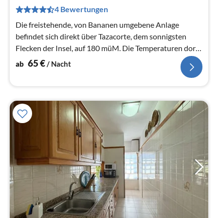
6
4 Bewertungen
pr
Na
Die freistehende, von Bananen umgebene Anlage
befindet sich direkt über Tazacorte, dem sonnigsten
Flecken der Insel, auf 180 müM. Die Temperaturen dort
sind ganzjährig mild.
65
€
ab
/ Nacht