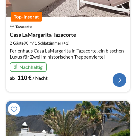
Top-Inserat
Pre
Tazacorte
ab
1
Casa LaMargarita Tazacorte
pr
2
2 Gäste
90 m
1
Schlafzimmer (+1)
Na
Ferienhaus Casa LaMargarita in Tazacorte, ein bisschen
Luxus für Zwei im historischen Treppenviertel
Nachhaltig
110
€
ab
/ Nacht