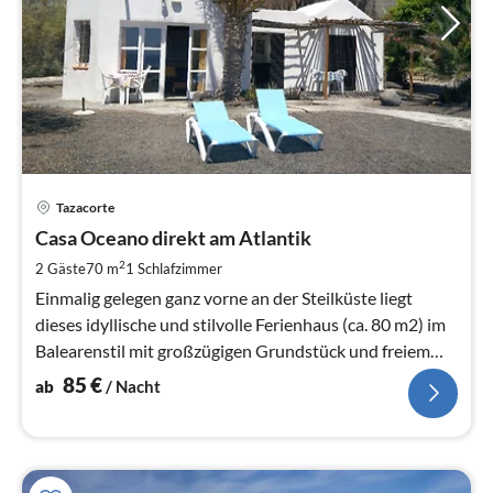
Pre
Tazacorte
ab
8
Casa Oceano direkt am Atlantik
pr
2
2 Gäste
70 m
1
Schlafzimmer
Na
Einmalig gelegen ganz vorne an der Steilküste liegt
dieses idyllische und stilvolle Ferienhaus (ca. 80 m2) im
Balearenstil mit großzügigen Grundstück und freiem
Meerblick.
85
€
ab
/ Nacht