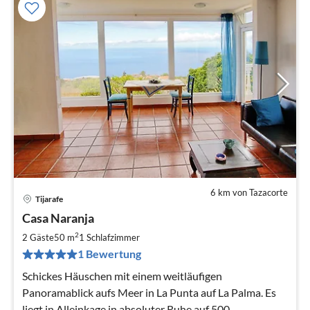
6 km von Tazacorte
Tijarafe
Pre
Casa Naranja
ab
7
2
2 Gäste
50 m
1
Schlafzimmer
pr
1 Bewertung
Na
Schickes Häuschen mit einem weitläufigen
Panoramablick aufs Meer in La Punta auf La Palma. Es
liegt in Alleinkage in absoluter Ruhe auf 500