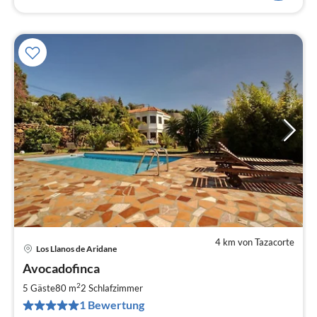
4 km von Tazacorte
Los Llanos de Aridane
Pre
Avocadofinca
ab
7
2
5 Gäste
80 m
2
Schlafzimmer
pr
1 Bewertung
Na