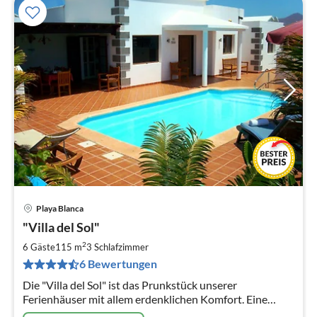
Playa Blanca
Pre
"Villa del Sol"
ab
9
2
6 Gäste
115 m
3
Schlafzimmer
pr
6 Bewertungen
Na
Die "Villa del Sol" ist das Prunkstück unserer
Ferienhäuser mit allem erdenklichen Komfort. Eine
zentral gelegene Villa in exklusiver und ruhiger