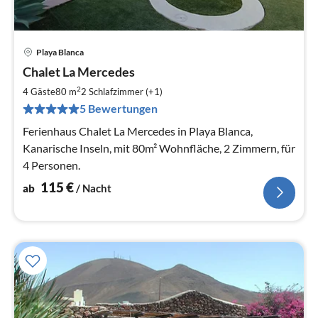
Playa Blanca
Pre
Chalet La Mercedes
ab
1
2
4 Gäste
80 m
2
Schlafzimmer (+1)
pr
5 Bewertungen
Na
Ferienhaus Chalet La Mercedes in Playa Blanca,
Kanarische Inseln, mit 80m² Wohnfläche, 2 Zimmern, für
4 Personen.
115
€
ab
/ Nacht