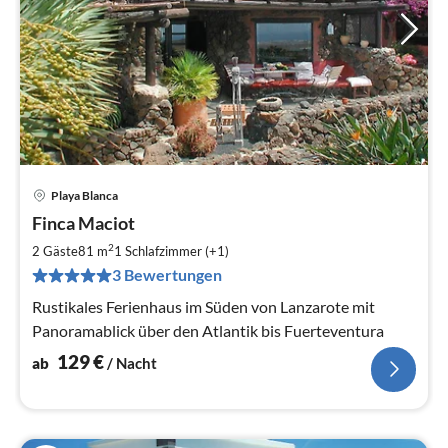
Playa Blanca
Pre
Finca Maciot
ab
1
2
2 Gäste
81 m
1
Schlafzimmer (+1)
pr
3 Bewertungen
Na
Rustikales Ferienhaus im Süden von Lanzarote mit
Panoramablick über den Atlantik bis Fuerteventura
129
€
ab
/ Nacht