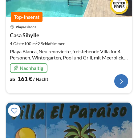
Top-Inserat
Pre
Playa Blanca
ab
1
Casa Sibylle
pr
2
4 Gäste
100 m
2
Schlafzimmer
Na
Playa Blanca, Neu renovierte, freistehende Villa für 4
Personen, Wintergarten, Pool und Grill, mit Meerblick,
Nahe Playa Dorada
Nachhaltig
161
€
ab
/ Nacht