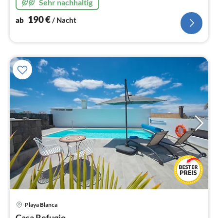
Sehr nachhaltig
liebevoll angelegter Garten
190
€
ab
/ Nacht
Playa Blanca
Pre
Casa Refugio