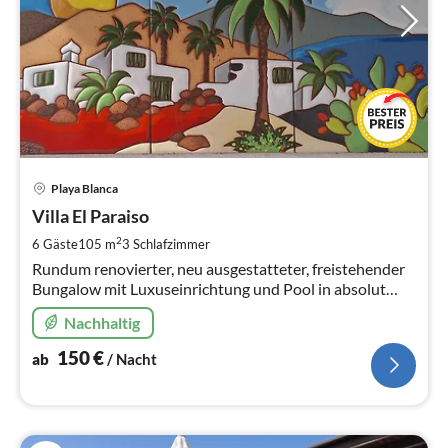
Pre
Playa Blanca
ab
1
Villa El Paraiso
pr
2
6 Gäste
105 m
3
Schlafzimmer
Na
Rundum renovierter, neu ausgestatteter, freistehender
Bungalow mit Luxuseinrichtung und Pool in absolut
ruhiger Lage - uneinsehbar - in der Nähe des
Nachhaltig
Yachthafens
150
€
ab
/ Nacht