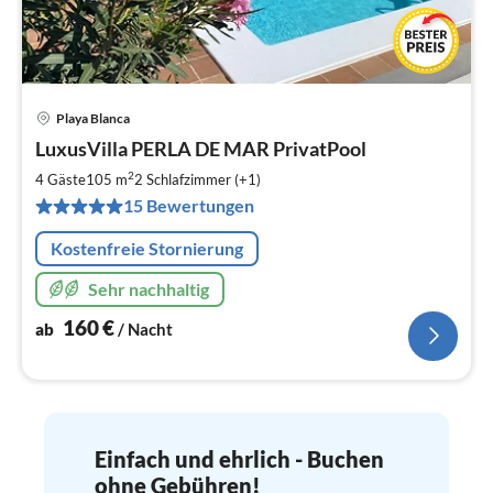
Playa Blanca
Pre
LuxusVilla PERLA DE MAR PrivatPool
ab
1
2
4 Gäste
105 m
2
Schlafzimmer (+1)
pr
15 Bewertungen
Na
Kostenfreie Stornierung
Sehr nachhaltig
160
€
ab
/ Nacht
Einfach und ehrlich - Buchen
ohne Gebühren!