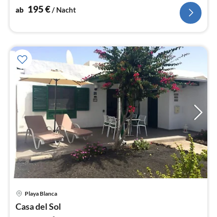
195
€
ab
/ Nacht
Playa Blanca
Pre
Casa del Sol
ab