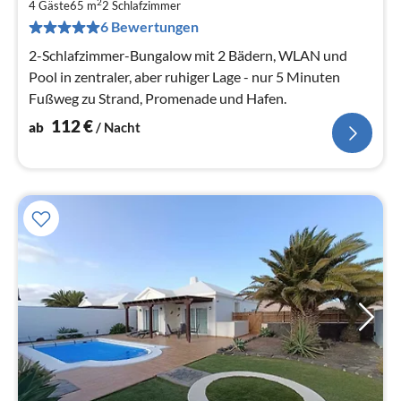
1
2
4 Gäste
65 m
2
Schlafzimmer
pr
6 Bewertungen
Na
2-Schlafzimmer-Bungalow mit 2 Bädern, WLAN und
Pool in zentraler, aber ruhiger Lage - nur 5 Minuten
Fußweg zu Strand, Promenade und Hafen.
112
€
ab
/ Nacht