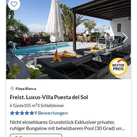
Playa Blanca
Pre
Freist. Luxus-Villa Puesta del Sol
ab
1
2
6 Gäste
105 m
3
Schlafzimmer
pr
9 Bewertungen
Na
Nicht einsehbares Grundstück Exklusiver privater,
ruhiger Bungalow mit beheizbarem Pool (30 Grad) und
Komfort-Whirlpool (medizinisch anwendbar) sowie