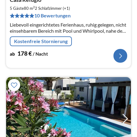
ab
1
2
5 Gäste
80 m
2
Schlafzimmer (+1)
pr
10 Bewertungen
Na
Liebevoll eingerichtetes Ferienhaus, ruhig gelegen, nicht
einsehbarem Bereich mit Pool und Whirlpool, nahe der
zauberhaften Papagayo Strände.
Kostenfreie Stornierung
178
€
ab
/ Nacht