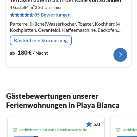
ab
2
1
4 Gäste
84 m
2
Schlafzimmer
85 Bewertungen
pr
Na
Parterre: (Küche(Wasserkocher, Toaster, Kochherd(4
Kochplatten, Ceranfeld), Kaffeemaschine, Backofen,
Mikrowelle, Spülmaschine, Kühl-/Gefrierkombination)
Kostenfreie Stornierung
180
€
ab
/ Nacht
Gästebewertungen unserer
Ferienwohnungen in Playa Blanca
5.0
Verifizierter Gast von Ferienhausmiete.de
Verifizi