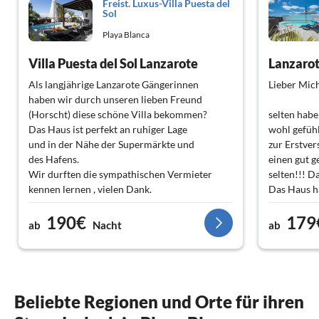
Freist. Luxus-Villa Puesta del
Sol
Playa Blanca
Villa Puesta del Sol Lanzarote
Als langjährige Lanzarote Gängerinnen
Lieber Mich
haben wir durch unseren lieben Freund
(Horscht) diese schöne Villa bekommen?
selten habe
Das Haus ist perfekt an ruhiger Lage
wohl gefühl
und in der Nähe der Supermärkte und
zur Erstve
des Hafens.
einen gut g
Wir durften die sympathischen Vermieter
selten!!! D
kennen lernen , vielen Dank.
Das Haus ha
Wir werden sehr gut von Horst betreut,
Wohnlage. 
190€
179
der sich liebevoll um Alles kümmert .Wir
bzw. zur S
ab
Nacht
ab
kommen bestimmt wieder.Familie Andres aus
für das näc
der schönen Schweiz ??
genug aus.
M. f. G.
Beliebte Regionen und Orte für ihren
B.Schenzer