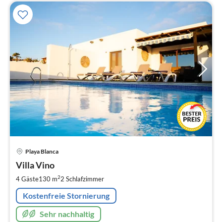
Pre
Playa Blanca
ab
1
Villa Vino
pr
2
4 Gäste
130 m
2
Schlafzimmer
Na
Kostenfreie Stornierung
Sehr nachhaltig