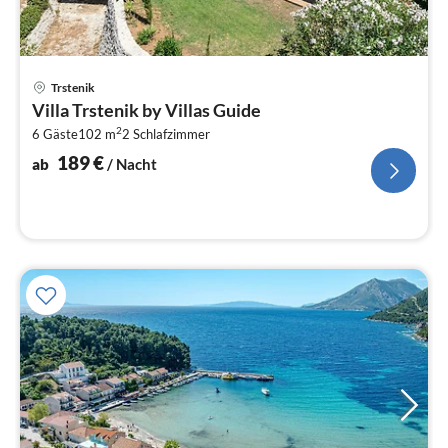
Pre
Trstenik
ab
Villa Trstenik by Villas Guide
1
2
6 Gäste
102 m
2
Schlafzimmer
pr
Na
189
€
ab
/ Nacht