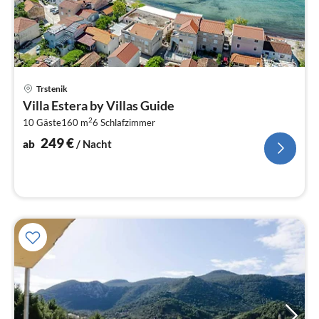
Pre
Trstenik
ab
Villa Estera by Villas Guide
2
2
10 Gäste
160 m
6
Schlafzimmer
pr
Na
249
€
ab
/ Nacht