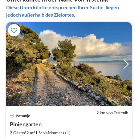
Diese Unterkünfte entsprechen Ihrer Suche, liegen
jedoch außerhalb des Zielortes.
2 km von Trstenik
Pre
Potomje
ab
8
Piniengarten
pr
2
2 Gäste
62 m
1
Schlafzimmer (+1)
Na