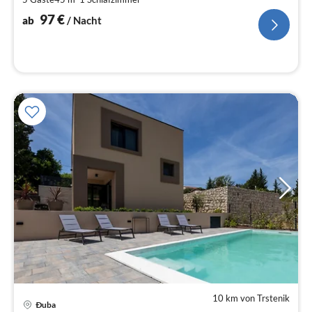
pr
Na
97
€
ab
/ Nacht
10 km von Trstenik
Pre
Ðuba