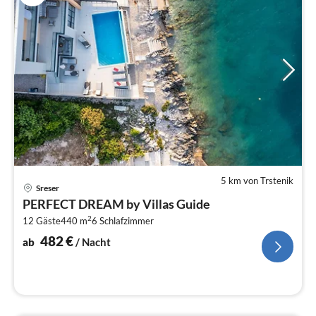
5 km von Trstenik
Pre
Sreser
ab
PERFECT DREAM by Villas Guide
4
2
12 Gäste
440 m
6
Schlafzimmer
pr
Na
482
€
ab
/ Nacht