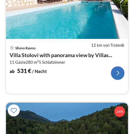
12 km von Trstenik
Pre
Slivno Ravno
ab
Villa Stolovi with panorama view by Villas...
5
2
11 Gäste
280 m
5
Schlafzimmer
pr
Na
531
€
ab
/ Nacht
24%