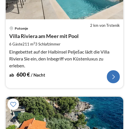
2 km von Trstenik
Pre
Potomje
ab
6
Villa Riviera am Meer mit Pool
pr
2
6 Gäste
211 m
3
Schlafzimmer
Na
Eingebettet auf der Halbinsel Pelješac lädt die Villa
Riviera Sie ein, den Inbegriff von Küstenluxus zu
erleben.
600
€
ab
/ Nacht