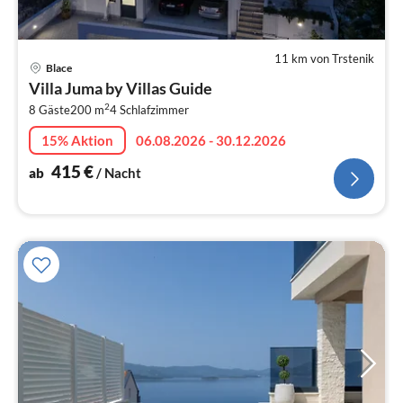
11 km von Trstenik
Pre
Blace
ab
Villa Juma by Villas Guide
4
2
8 Gäste
200 m
4
Schlafzimmer
pr
Na
15% Aktion
06.08.2026 - 30.12.2026
415
€
ab
/ Nacht