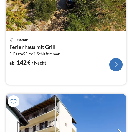
Pre
Trstenik
ab
Ferienhaus mit Grill
1
2
3 Gäste
55 m
1
Schlafzimmer
pr
Na
142
€
ab
/ Nacht