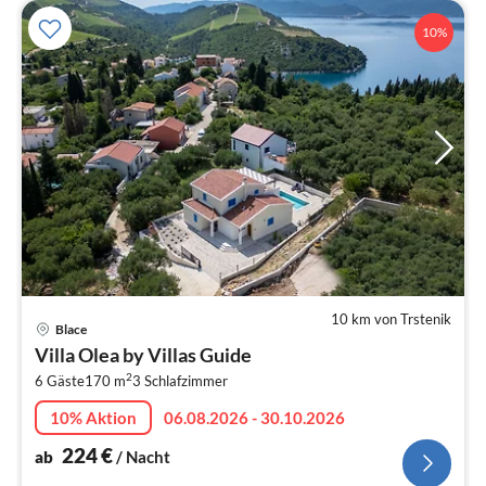
10%
10 km von Trstenik
Pre
Blace
ab
Villa Olea by Villas Guide
2
2
6 Gäste
170 m
3
Schlafzimmer
pr
Na
10% Aktion
06.08.2026 - 30.10.2026
224
€
ab
/ Nacht