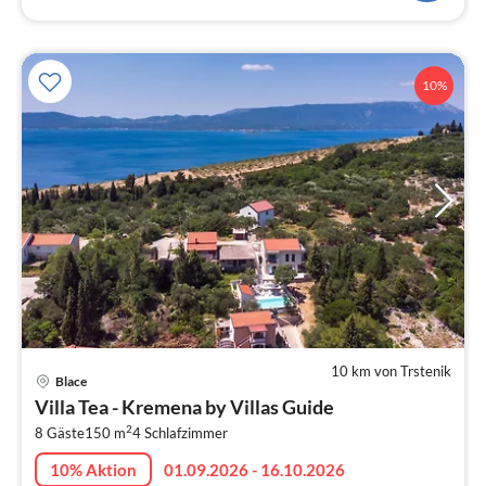
10%
10 km von Trstenik
Pre
Blace
ab
Villa Tea - Kremena by Villas Guide
1
2
8 Gäste
150 m
4
Schlafzimmer
pr
Na
10% Aktion
01.09.2026 - 16.10.2026