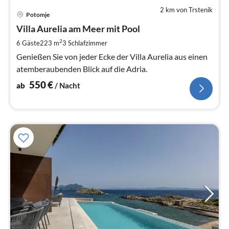
2 km von Trstenik
Pre
Potomje
ab
5
Villa Aurelia am Meer mit Pool
pr
2
6 Gäste
223 m
3
Schlafzimmer
Na
Genießen Sie von jeder Ecke der Villa Aurelia aus einen
atemberaubenden Blick auf die Adria.
550
€
ab
/ Nacht