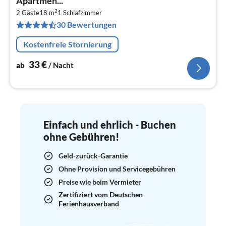
Apartmen...
3
2
2 Gäste
18 m
1
Schlafzimmer
pr
30 Bewertungen
Na
Kostenfreie Stornierung
33
€
ab
/ Nacht
Einfach und ehrlich - Buchen
ohne Gebühren!
Geld-zurück-Garantie
Ohne Provision und Servicegebühren
Preise wie beim Vermieter
Zertifiziert vom Deutschen
Ferienhausverband