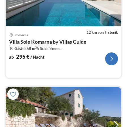
12 km von Trstenik
Pre
Komarna
ab
Villa Sole Komarna by Villas Guide
2
2
10 Gäste
268 m
5
Schlafzimmer
pr
Na
295
€
ab
/ Nacht