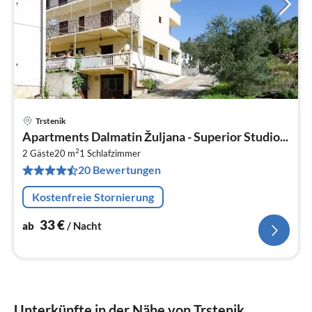
Trstenik
Pre
Apartments Dalmatin Žuljana - Superior Studio...
ab
2
3
2 Gäste
20 m
1
Schlafzimmer
20 Bewertungen
pr
Na
Kostenfreie Stornierung
33
€
ab
/ Nacht
Unterkünfte in der Nähe von Trstenik