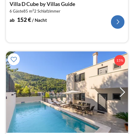
ab
Villa D Cube by Villas Guide
1
2
6 Gäste
85 m
2
Schlafzimmer
pr
Na
152
€
ab
/ Nacht
15%