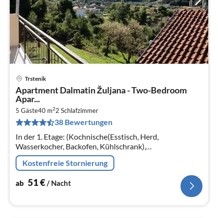
Trstenik
Pre
Apartment Dalmatin Žuljana - Two-Bedroom
ab
Apar...
5
2
5 Gäste
40 m
2
Schlafzimmer
pr
38 Bewertungen
Na
In der 1. Etage: (Kochnische(Esstisch, Herd,
Wasserkocher, Backofen, Kühlschrank),
Schlafzimmer(Einzelbett, Französisches Bett, TV),
Kostenfreie Stornierung
Schlafzimmer(Doppelbett)
51
€
ab
/ Nacht