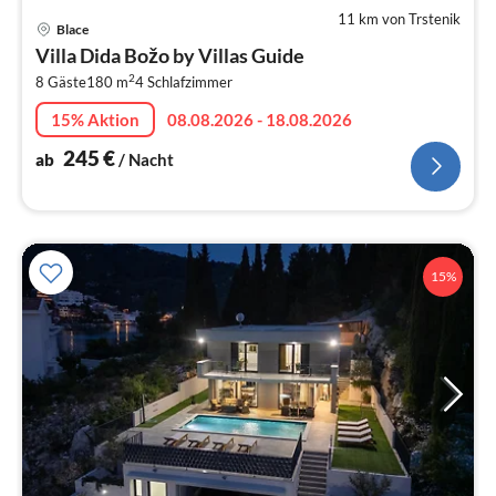
11 km von Trstenik
Pre
Blace
ab
Villa Dida Božo by Villas Guide
2
2
8 Gäste
180 m
4
Schlafzimmer
pr
Na
15% Aktion
08.08.2026 - 18.08.2026
245
€
ab
/ Nacht
15%