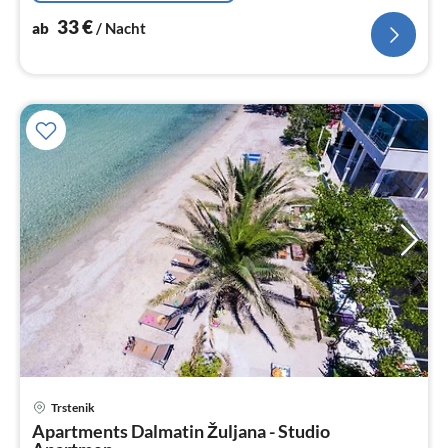
33
€
ab
/ Nacht
Trstenik
Pre
Apartments Dalmatin Žuljana - Studio
ab