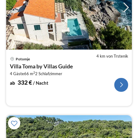
4 km von Trstenik
Pre
Potomje
ab
Villa Toma by Villas Guide
3
2
4 Gäste
66 m
2
Schlafzimmer
pr
Na
332
€
ab
/ Nacht