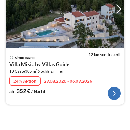
12 km von Trstenik
Pre
Slivno Ravno
ab
Villa Mikic by Villas Guide
3
2
10 Gäste
305 m
5
Schlafzimmer
pr
Na
24% Aktion
29.08.2026 - 06.09.2026
352
€
ab
/ Nacht