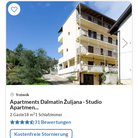
Trstenik
Pre
Apartments Dalmatin Žuljana - Studio
ab
Apartmen...
3
2
2 Gäste
18 m
1
Schlafzimmer
pr
31 Bewertungen
Na
Kostenfreie Stornierung