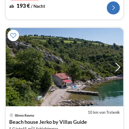
193
€
ab
/ Nacht
10 km von Trstenik
Pre
Slivno Ravno
ab
Beach house Jerko by Villas Guide
9
2
5 Gäste
45 m
1
Schlafzimmer