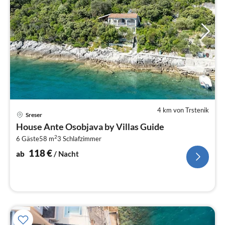
4 km von Trstenik
Pre
Sreser
ab
House Ante Osobjava by Villas Guide
1
2
6 Gäste
58 m
3
Schlafzimmer
pr
Na
118
€
ab
/ Nacht