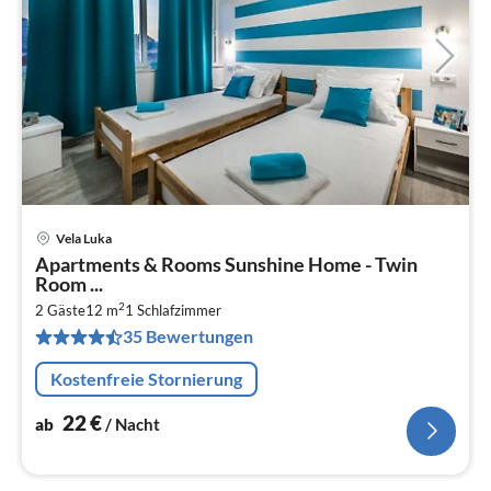
Vela Luka
Pre
Apartments & Rooms Sunshine Home - Twin
ab
Room ...
2
2
2 Gäste
12 m
1
Schlafzimmer
pr
35 Bewertungen
Na
Kostenfreie Stornierung
22
€
ab
/ Nacht