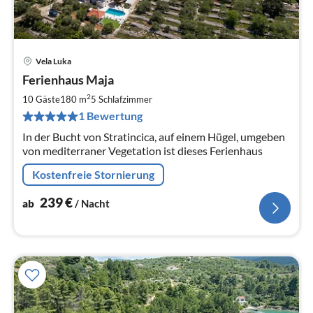
Vela Luka
Pre
Ferienhaus Maja
ab
2
2
10 Gäste
180 m
5
Schlafzimmer
pr
1 Bewertung
Na
In der Bucht von Stratincica, auf einem Hügel, umgeben
von mediterraner Vegetation ist dieses Ferienhaus
Kostenfreie Stornierung
239
€
ab
/ Nacht