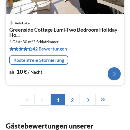
Vela Luka
Pre
Greenside Cottage Lumi-Two Bedroom Holiday
ab
Ho...
1
2
4 Gäste
30 m
2
Schlafzimmer
pr
42 Bewertungen
Na
Kostenfreie Stornierung
10
€
ab
/ Nacht
1
2
Gästebewertungen unserer