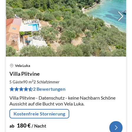
Vela Luka
Pre
Villa Plitvine
ab
1
2
5 Gäste
90 m
2
Schlafzimmer
pr
2 Bewertungen
Na
Villa Plitvine - Datenschutz - keine Nachbarn Schöne
Aussicht auf die Bucht von Vela Luka.
Kostenfreie Stornierung
180
€
ab
/ Nacht