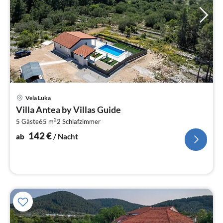
Pre
Vela Luka
ab
Villa Antea by Villas Guide
1
2
5 Gäste
65 m
2
Schlafzimmer
pr
Na
142
€
ab
/ Nacht