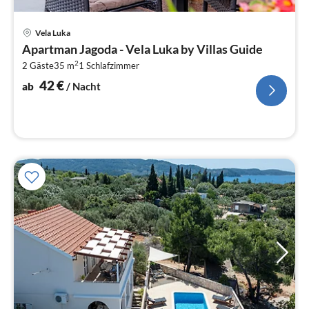
Pre
Vela Luka
ab
Apartman Jagoda - Vela Luka by Villas Guide
4
2
2 Gäste
35 m
1
Schlafzimmer
pr
Na
42
€
ab
/ Nacht