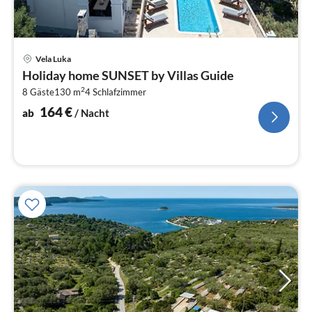
Pre
Vela Luka
ab
Holiday home SUNSET by Villas Guide
1
2
8 Gäste
130 m
4
Schlafzimmer
pr
Na
164
€
ab
/ Nacht