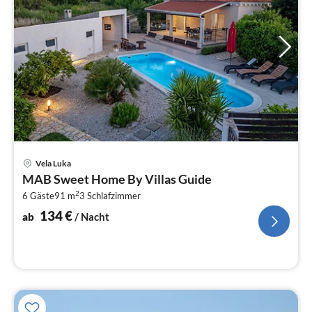
Pre
Vela Luka
ab
MAB Sweet Home By Villas Guide
1
2
6 Gäste
91 m
3
Schlafzimmer
pr
Na
134
€
ab
/ Nacht