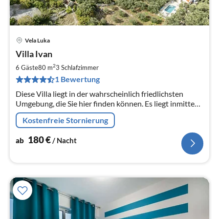
Vela Luka
Pre
Villa Ivan
ab
1
2
6 Gäste
80 m
3
Schlafzimmer
pr
1 Bewertung
Na
Diese Villa liegt in der wahrscheinlich friedlichsten
Umgebung, die Sie hier finden können. Es liegt inmitten
eines Olivenhains auf einem riesigen Grundstück,
Kostenfreie Stornierung
180
€
ab
/ Nacht