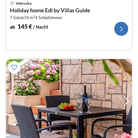
Pre
Vela Luka
ab
Holiday home Edi by Villas Guide
1
2
7 Gäste
76 m
4
Schlafzimmer
pr
Na
145
€
ab
/ Nacht