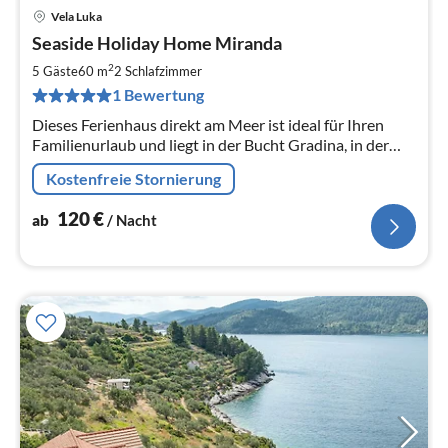
Vela Luka
Pre
Seaside Holiday Home Miranda
ab
1
2
5 Gäste
60 m
2
Schlafzimmer
pr
1 Bewertung
Na
Dieses Ferienhaus direkt am Meer ist ideal für Ihren
Familienurlaub und liegt in der Bucht Gradina, in der
Nähe des Touristenortes Vela Luka.
Kostenfreie Stornierung
120
€
ab
/ Nacht