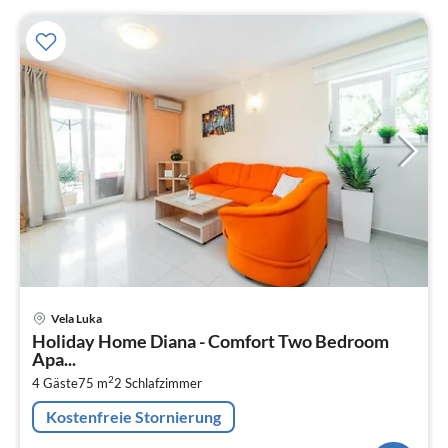
Pre
Vela Luka
ab
Holiday Home Diana - Comfort Two Bedroom
1
Apa...
pr
2
4 Gäste
75 m
2
Schlafzimmer
Na
Kostenfreie Stornierung