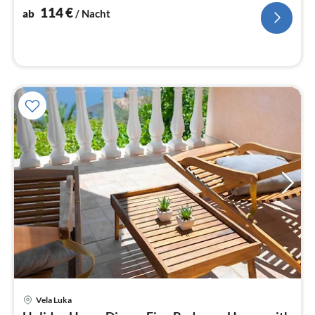
Na
114
€
ab
/ Nacht
Vela Luka
Pre