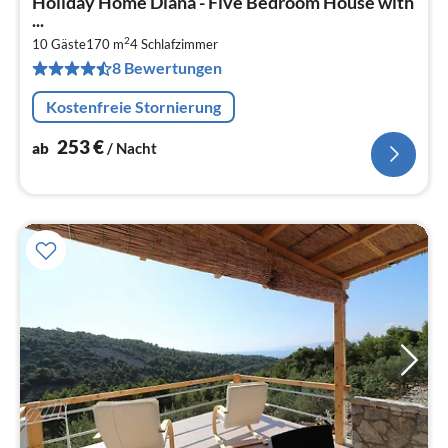
Holiday Home Diana - Five Bedroom House with
ab
...
2
2
10 Gäste
170 m
4
Schlafzimmer
pr
8 Bewertungen
Na
Kostenfreie Stornierung
253
€
ab
/ Nacht