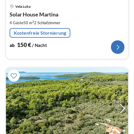
Pre
Vela Luka
ab
1
Solar House Martina
pr
2
4 Gäste
50 m
2
Schlafzimmer
Na
Kostenfreie Stornierung
150
€
ab
/ Nacht