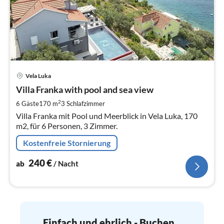
Pre
Vela Luka
ab
2
Villa Franka with pool and sea view
pr
2
6 Gäste
170 m
3
Schlafzimmer
Na
Villa Franka mit Pool und Meerblick in Vela Luka, 170
m2, für 6 Personen, 3 Zimmer.
Kostenfreie Stornierung
240
€
ab
/ Nacht
Einfach und ehrlich - Buchen