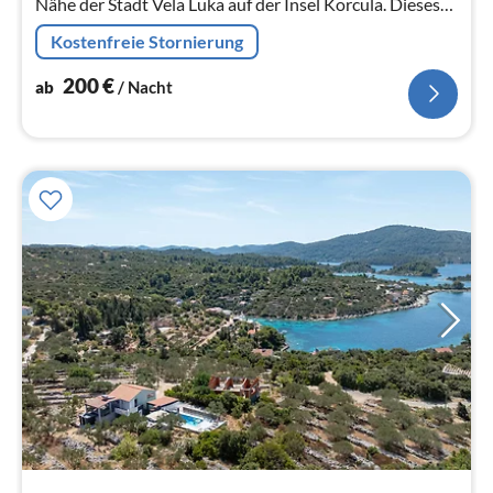
Nähe der Stadt Vela Luka auf der Insel Korcula. Dieses
einstöckige Haus bietet Platz für bis zu 5 Personen in 2
Kostenfreie Stornierung
Doppelzimmern.
200
€
ab
/ Nacht