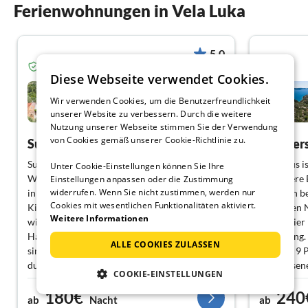
Ferienwohnungen in Vela Luka
5.0
Verifizierter Gast von Ferienhausmiete.de
Diese Webseite verwendet Cookies.
Villa Plitvine
Wir verwenden Cookies, um die Benutzerfreundlichkeit
unserer Website zu verbessern. Durch die weitere
Vela Luka
Nutzung unserer Webseite stimmen Sie der Verwendung
von Cookies gemäß unserer Cookie-Richtlinie zu.
Super Unterkunft, tolle Gastgeber, ein Traum!
Super Unterkunft, tolle Gastgeber, ein Traum!
Das Haus i
Unter Cookie-Einstellungen können Sie Ihre
Wir waren in der Zeit vom 10. Juli bis 22. Juli
hat unsere
Einstellungen anpassen oder die Zustimmung
widerrufen. Wenn Sie nicht zustimmen, werden nur
in diesem schönen Haus (2 Erwachsene, 2
Draußen bef
Cookies mit wesentlichen Funktionalitäten aktiviert.
Kinder 11/16). Vom ersten Moment an haben
auf hohen 
Weitere Informationen
wir uns in dem Haus sehr wohl gefühlt. Das
hatten vier
Haus bietet alles was man benötigt. Zum Meer
Verfügung. 
ALLE COOKIES ZULASSEN
sind es nur ein paar Minuten Spaziergang
sind mit 9 
durch den Olivenhang. Der Pool ist toll
Erwachsene
COOKIE-EINSTELLUNGEN
angelegt, mit wunderschönen Blick in die
Gastfreund
180€
240
Bucht. Wer einen ruhigen Urlaub ohne Lärm
Wir bedanke
ab
Nacht
ab