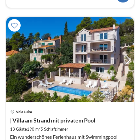
Pre
Vela Luka
ab
2
| Villa am Strand mit privatem Pool
pr
2
13 Gäste
190 m
5
Schlafzimmer
Na
Ein wunderschönes Ferienhaus mit Swimmingpool