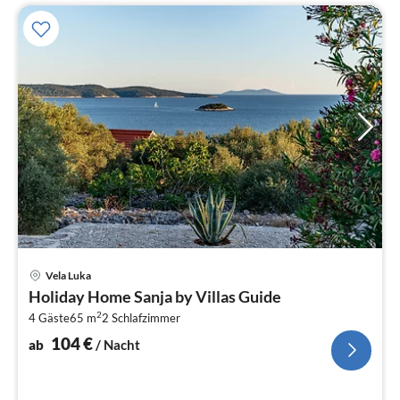
Pre
Vela Luka
ab
Holiday Home Sanja by Villas Guide
1
2
4 Gäste
65 m
2
Schlafzimmer
pr
Na
104
€
ab
/ Nacht