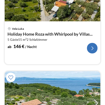
Pre
Vela Luka
ab
Holiday Home Roza with Whirlpool by Villas...
1
2
5 Gäste
55 m
2
Schlafzimmer
pr
Na
146
€
ab
/ Nacht