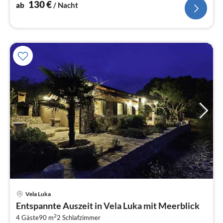
130
€
ab
/ Nacht
Pre
Vela Luka
ab
Entspannte Auszeit in Vela Luka mit Meerblick
1
2
4 Gäste
90 m
2
Schlafzimmer
pr