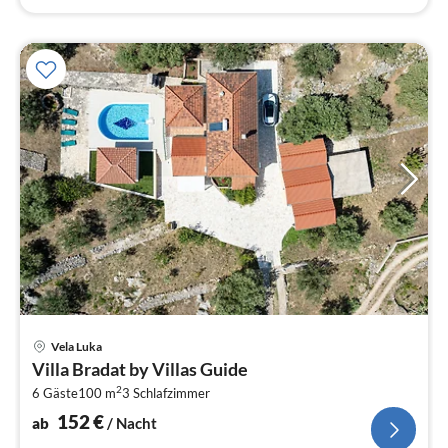
Pre
Vela Luka
ab
Villa Bradat by Villas Guide
1
2
6 Gäste
100 m
3
Schlafzimmer
pr
Na
152
€
ab
/ Nacht