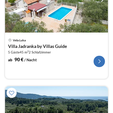
Pre
Vela Luka
ab
Villa Jadranka by Villas Guide
9
2
5 Gäste
45 m
2
Schlafzimmer
pr
Na
90
€
ab
/ Nacht