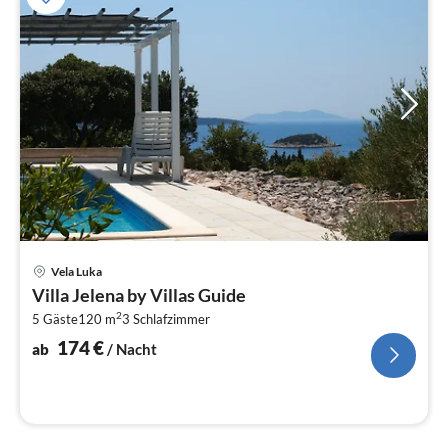
Pre
Vela Luka
ab
Villa Jelena by Villas Guide
1
2
5 Gäste
120 m
3
Schlafzimmer
pr
Na
174
€
ab
/ Nacht