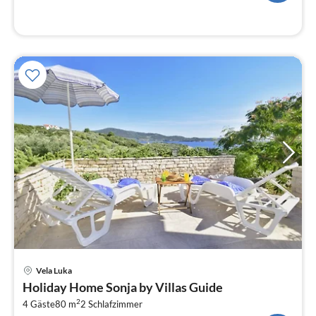
Pre
Vela Luka
ab
Holiday Home Sonja by Villas Guide
9
2
4 Gäste
80 m
2
Schlafzimmer
pr