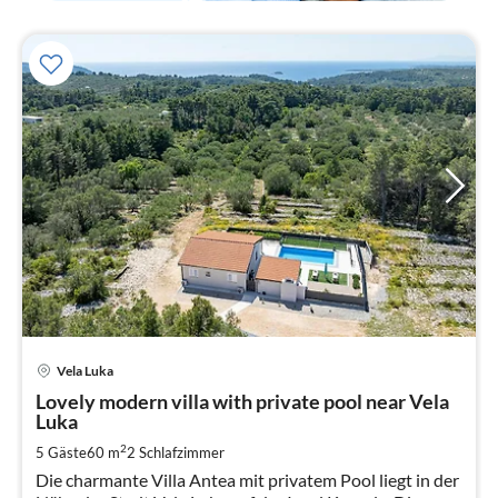
Pre
Vela Luka
ab
2
Lovely modern villa with private pool near Vela
Luka
pr
Na
2
5 Gäste
60 m
2
Schlafzimmer
Die charmante Villa Antea mit privatem Pool liegt in der