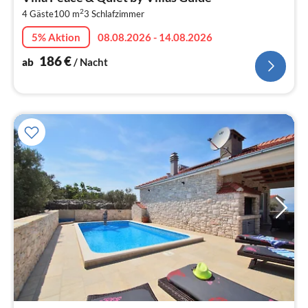
1
2
4 Gäste
100 m
3
Schlafzimmer
pr
Na
5% Aktion
08.08.2026 - 14.08.2026
186
€
ab
/ Nacht