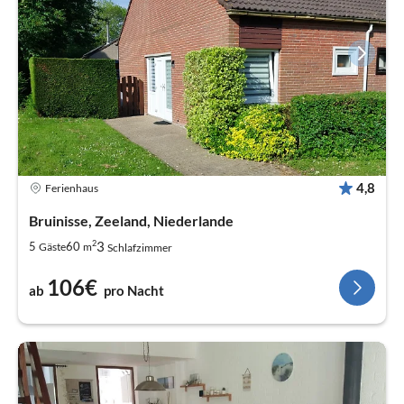
4,8
Ferienhaus
Bruinisse, Zeeland, Niederlande
2
3
5
60
Gäste
m
Schlafzimmer
106€
ab
pro Nacht