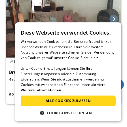
Diese Webseite verwendet Cookies.
Wir verwenden Cookies, um die Benutzerfreundlichkeit
unserer Website zu verbessern. Durch die weitere
Nutzung unserer Webseite stimmen Sie der Verwendung
von Cookies gemäß unserer Cookie-Richtlinie zu.
5,0
Ferienhaus
Unter Cookie-Einstellungen können Sie Ihre
Bruinisse
Einstellungen anpassen oder die Zustimmung
widerrufen. Wenn Sie nicht zustimmen, werden nur
2
2
4
67
Gäste
m
Schlafzimmer
Cookies mit wesentlichen Funktionalitäten aktiviert.
Weitere Informationen
90€
ab
pro Nacht
ALLE COOKIES ZULASSEN
COOKIE-EINSTELLUNGEN