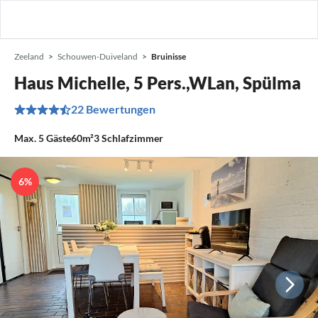
Zeeland
Schouwen-Duiveland
Bruinisse
Haus Michelle, 5 Pers.,WLan, Spülma
22 Bewertungen
Max.
5
Gäste
60m²
3
Schlafzimmer
6%