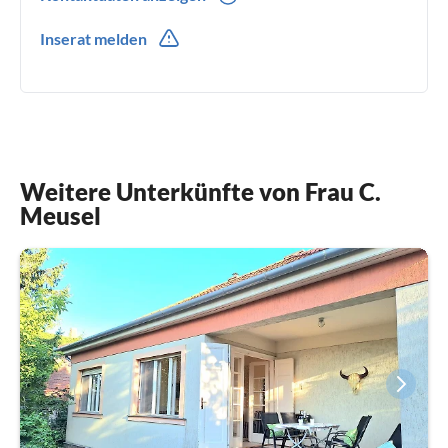
01733026061
Inserat melden
0049(0) 1733026061
Weitere Unterkünfte von Frau C.
Meusel