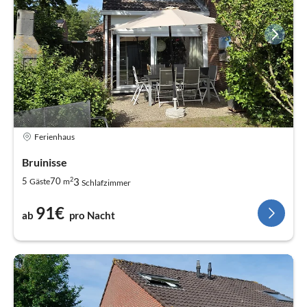
Ferienhaus
Bruinisse
2
3
5
70
Gäste
m
Schlafzimmer
91€
ab
pro Nacht