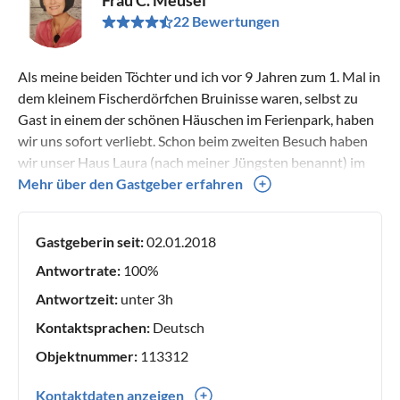
22 Bewertungen
Als meine beiden Töchter und ich vor 9 Jahren zum 1. Mal in
dem kleinem Fischerdörfchen Bruinisse waren, selbst zu
Gast in einem der schönen Häuschen im Ferienpark, haben
wir uns sofort verliebt. Schon beim zweiten Besuch haben
wir unser Haus Laura (nach meiner Jüngsten benannt) im
Parkteil De Kreek gekauft und renoviert. Zwei Jahre später
Mehr über den Gastgeber erfahren
ist dann unser Haus Michelle (älteste Tochter) im Parkteil
De Tong dazu gekommen. Wir sind noch immer
Gastgeberin seit:
02.01.2018
leidenschaftliche Zeelandfans und sind gerne zu Gast in
unseren beiden Häusern. Ich freue mich wenn unsere Gäste
Antwortrate:
100%
sich wohl fühlen und mir Rückmeldung geben, wenn es
Antwortzeit:
unter 3h
ihnen gefallen hat oder wenn sie Verbesserungsvorschläge
Kontaktsprachen:
Deutsch
haben
Objektnummer:
113312
Kontaktdaten anzeigen