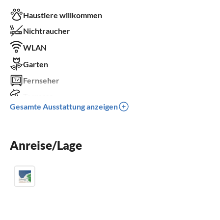
Haustiere willkommen
Nichtraucher
WLAN
Garten
Fernseher
Terrasse
Gesamte Ausstattung anzeigen
Spülmaschine
Kamin
Anreise/Lage
Kinderbett