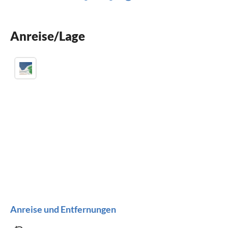
Terrasse
Spülmaschine
Anreise/Lage
Waschmaschine
Anreise und Entfernungen