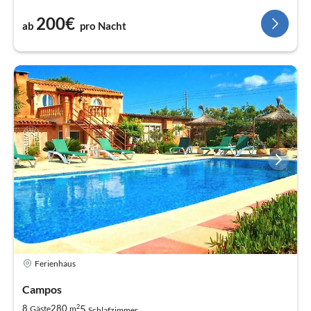
200€
ab
pro Nacht
Ferienhaus
Campos
2
5
8
280
Gäste
m
Schlafzimmer