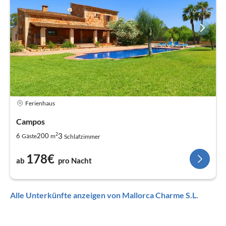
Ferienhaus
Campos
2
3
6
200
Gäste
m
Schlafzimmer
178€
ab
pro Nacht
Alle Unterkünfte anzeigen von Mallorca Charme S.L.