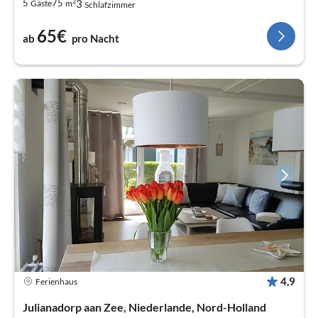
2
3
5
75
Gäste
m
Schlafzimmer
65€
ab
pro Nacht
4,9
Ferienhaus
Julianadorp aan Zee, Niederlande, Nord-Holland