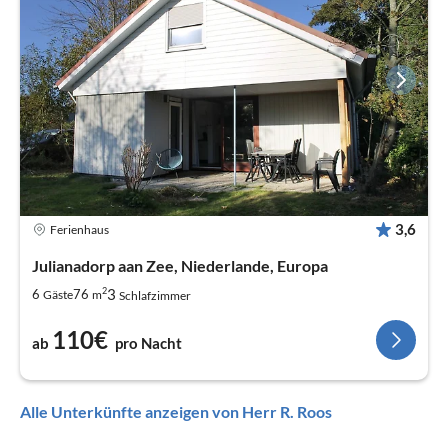
3,6
Ferienhaus
Julianadorp aan Zee, Niederlande, Europa
2
3
6
76
Gäste
m
Schlafzimmer
110€
ab
pro Nacht
Alle Unterkünfte anzeigen von Herr R. Roos