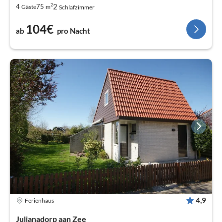
2
2
4
75
Gäste
m
Schlafzimmer
104€
ab
pro Nacht
4,9
Ferienhaus
Julianadorp aan Zee