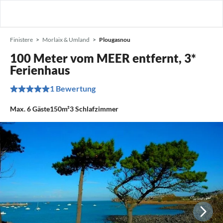
Finistere
Morlaix & Umland
Plougasnou
100 Meter vom MEER entfernt, 3*
Ferienhaus
1 Bewertung
Max.
6
Gäste
150m²
3
Schlafzimmer