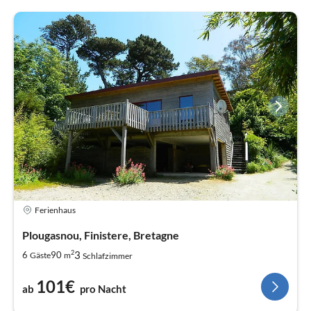
Ferienhaus
Plougasnou, Finistere, Bretagne
2
3
6
90
Gäste
m
Schlafzimmer
101€
ab
pro Nacht