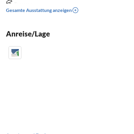
Terrasse
Gesamte Ausstattung anzeigen
Spülmaschine
Waschmaschine
Anreise/Lage
Balkon