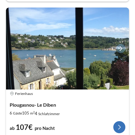
Ferienhaus
Plougasnou- Le Diben
2
4
6
105
Gäste
m
Schlafzimmer
107€
ab
pro Nacht