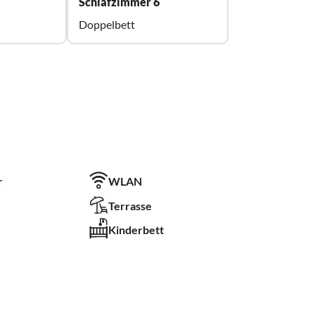
Schlafzimmer 6
Doppelbett
r
WLAN
Terrasse
Kinderbett