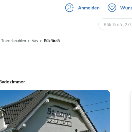
Anmelden
Wuns
Bükfürdő , 2 
-Transdanubien
Vas
Bükfürdő
Badezimmer