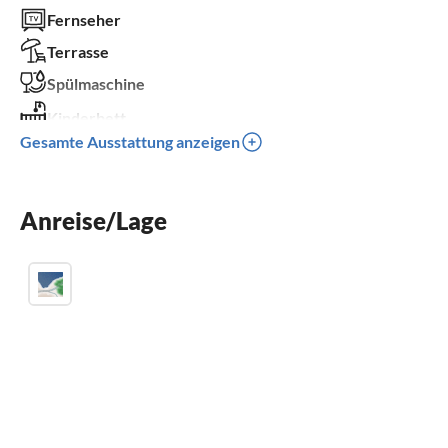
Fernseher
Terrasse
Spülmaschine
Kinderbett
Gesamte Ausstattung anzeigen
Parkplatz
Kinder willkommen
für Rollstuhl nicht geeignet
Anreise/Lage