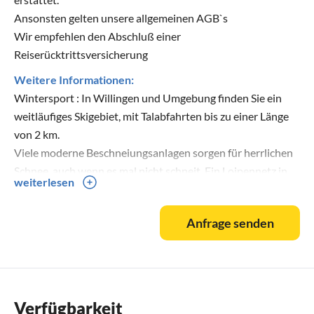
Ansonsten gelten unsere allgemeinen AGB`s
Wir empfehlen den Abschluß einer
Reiserücktrittsversicherung
Weitere Informationen:
Wintersport : In Willingen und Umgebung finden Sie ein
weitläufiges Skigebiet, mit Talabfahrten bis zu einer Länge
von 2 km.
Viele moderne Beschneiungsanlagen sorgen für herrlichen
Schnee, auch wenn es mal nicht schneit. Ein Loipennetz in
weiterlesen
wunderschöner Natur ermöglicht Langlaufgenuss pur. Viele
Wanderwege führen durch eine stille, tief verschneite
Anfrage senden
Traumlandschaft.
Für Ihre Skier stellen wir Ihnen einen Abstellmöglichkeit in
der Garage zur Verfügung.
Wassersport : Zu Schiffsausflügen laden Möhne-, und
Verfügbarkeit