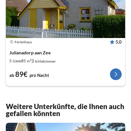
5,0
Ferienhaus
Julianadorp aan Zee
2
3
5
85
Gäste
m
Schlafzimmer
89€
ab
pro Nacht
Weitere Unterkünfte, die Ihnen auch
gefallen könnten