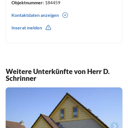
Objektnummer:
184459
Kontaktdaten anzeigen
0049(0) 563269898
Inserat melden
0049(0) 1607850365
Weitere Unterkünfte von Herr D.
Schrinner