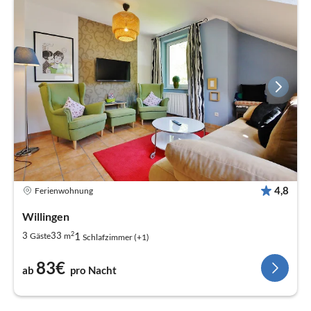
4,8
Ferienwohnung
Willingen
2
1
3
33
Gäste
m
Schlafzimmer (+1)
83€
ab
pro Nacht