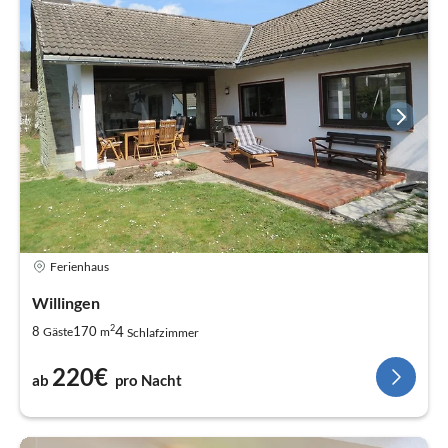
Ferienhaus
Willingen
2
4
8
170
Gäste
m
Schlafzimmer
220€
ab
pro Nacht