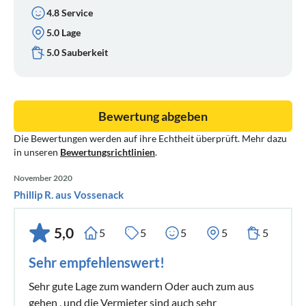
4.8 Service
bietet das jährliche Bike - Festival am Fuße des Ettelsberges
5.0 Lage
Wir stellen eine abschließbare Garage für die Bikes-
Fahrräder auf Anfrage zur Verfügung.
5.0 Sauberkeit
Unsere Ferienwohnung ist familienfreundlich und nicht für
Clubtourismus geeignet!!
Bewertung abgeben
Die Bewertungen werden auf ihre Echtheit überprüft. Mehr dazu
in unseren
Bewertungsrichtlinien
.
November 2020
Phillip R. aus Vossenack
5,0
5
5
5
5
5
Sehr empfehlenswert!
Sehr gute Lage zum wandern Oder auch zum aus
gehen , und die Vermieter sind auch sehr