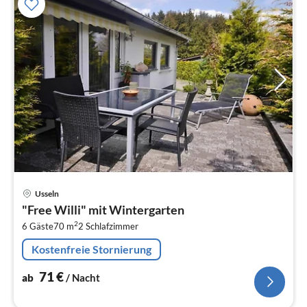
Pre
Usseln
ab
"Free Willi" mit Wintergarten
7
2
6 Gäste
70 m
2
Schlafzimmer
pr
Na
Kostenfreie Stornierung
71
€
ab
/ Nacht