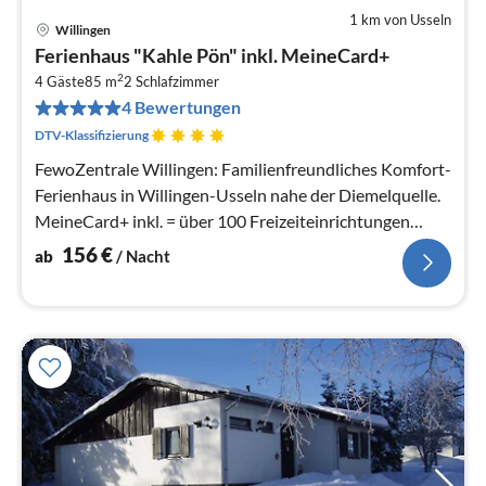
1 km von Usseln
Willingen
Pre
Ferienhaus "Kahle Pön" inkl. MeineCard+
ab
2
1
4 Gäste
85 m
2
Schlafzimmer
4 Bewertungen
pr
Na
DTV-Klassifizierung
FewoZentrale Willingen: Familienfreundliches Komfort-
Ferienhaus in Willingen-Usseln nahe der Diemelquelle.
MeineCard+ inkl. = über 100 Freizeiteinrichtungen
kostenlos!
156
€
ab
/ Nacht