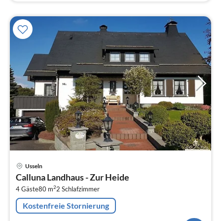
Pre
Usseln
ab
Calluna Landhaus - Zur Heide
6
2
4 Gäste
80 m
2
Schlafzimmer
pr
Na
Kostenfreie Stornierung