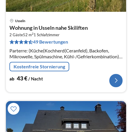
Usseln
Pre
Wohnung in Usseln nahe Skiliften
ab
2
4
2 Gäste
52 m
1
Schlafzimmer
49 Bewertungen
pr
Na
Parterre: (Küche(Kochherd(Ceranfeld), Backofen,
Mikrowelle, Spülmaschine, Kühl-/Gefrierkombination),
Wohn/Esszimmer(Schlafcouch 1 Pers., TV(Satellit))
Kostenfreie Stornierung
43
€
ab
/ Nacht