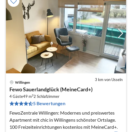
3 km von Usseln
Willingen
Pre
Fewo Sauerlandglück (MeineCard+)
ab
2
9
4 Gäste
49 m
2
Schlafzimmer
5 Bewertungen
pr
Na
FewoZentrale Willingen: Modernes und preiswertes
Apartment mit chic in Willingens schönster Ortslage.
100 Freizeiteinrichtungen kostenlos mit MeineCard+.