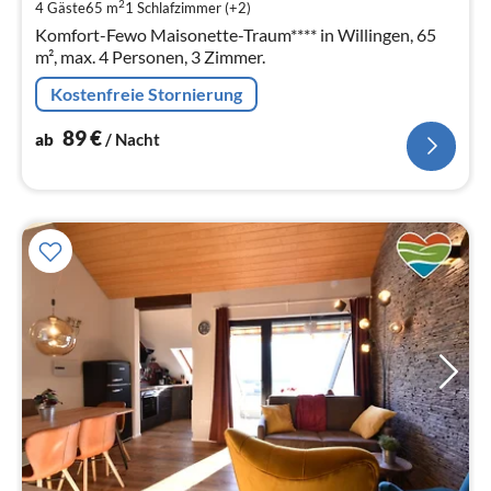
Na
2
4 Gäste
65 m
1
Schlafzimmer (+2)
Komfort-Fewo Maisonette-Traum**** in Willingen, 65
m², max. 4 Personen, 3 Zimmer.
Kostenfreie Stornierung
89
€
ab
/ Nacht