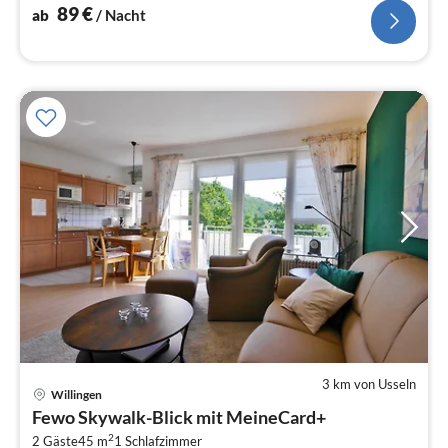
89
€
ab
/ Nacht
3 km von Usseln
Willingen
Pre
Fewo Skywalk-Blick mit MeineCard+
ab
2
2 Gäste
45 m
1
Schlafzimmer