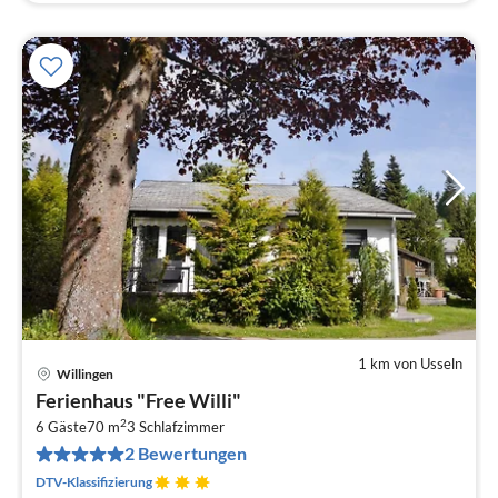
1 km von Usseln
Willingen
Pre
Ferienhaus "Free Willi"
ab
2
1
6 Gäste
70 m
3
Schlafzimmer
2 Bewertungen
pr
Na
DTV-Klassifizierung