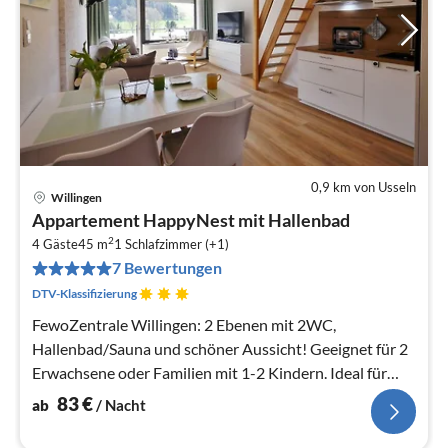
0,9 km von Usseln
Willingen
Pre
Appartement HappyNest mit Hallenbad
ab
2
8
4 Gäste
45 m
1
Schlafzimmer (+1)
7 Bewertungen
pr
Na
DTV-Klassifizierung
FewoZentrale Willingen: 2 Ebenen mit 2WC,
Hallenbad/Sauna und schöner Aussicht! Geeignet für 2
Erwachsene oder Familien mit 1-2 Kindern. Ideal für
Wanderer und Naturfreunde.
83
€
ab
/ Nacht