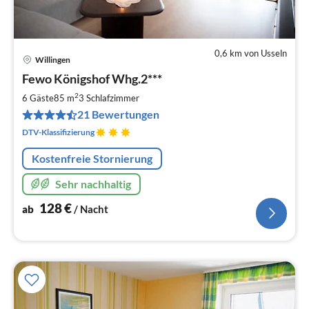
0,6 km von Usseln
Willingen
Pre
Fewo Königshof Whg.2***
ab
1
2
6 Gäste
85 m
3
Schlafzimmer
pr
21 Bewertungen
Na
DTV-Klassifizierung
Kostenfreie Stornierung
Sehr nachhaltig
128
€
ab
/ Nacht