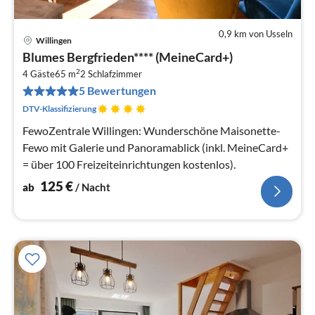
0,9 km von Usseln
Willingen
Pre
Blumes Bergfrieden**** (MeineCard+)
ab
2
1
4 Gäste
65 m
2
Schlafzimmer
5 Bewertungen
pr
Na
DTV-Klassifizierung
FewoZentrale Willingen: Wunderschöne Maisonette-
Fewo mit Galerie und Panoramablick (inkl. MeineCard+
= über 100 Freizeiteinrichtungen kostenlos).
125
€
ab
/ Nacht