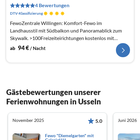
9
4 Bewertungen
pr
Na
DTV-Klassifizierung
FewoZentrale Willingen: Komfort-Fewo im
Landhausstil mit Südbalkon und Panoramablick zum
Skywalk. >100Freizeiteirichtungen kostenlos mit
MeineCaard+
94
€
ab
/ Nacht
Gästebewertungen unserer
Ferienwohnungen in Usseln
November 2025
Juni 2026
5.0
Fewo "Diemelgarten" mit
Galerie****