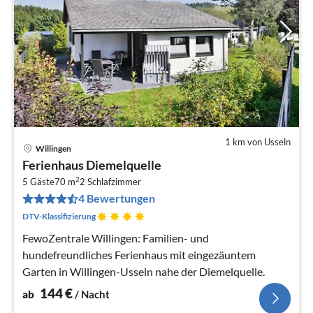
1 km von Usseln
Willingen
Pre
Ferienhaus Diemelquelle
ab
2
1
5 Gäste
70 m
2
Schlafzimmer
4 Bewertungen
pr
Na
DTV-Klassifizierung
FewoZentrale Willingen: Familien- und
hundefreundliches Ferienhaus mit eingezäuntem
Garten in Willingen-Usseln nahe der Diemelquelle.
144
€
ab
/ Nacht