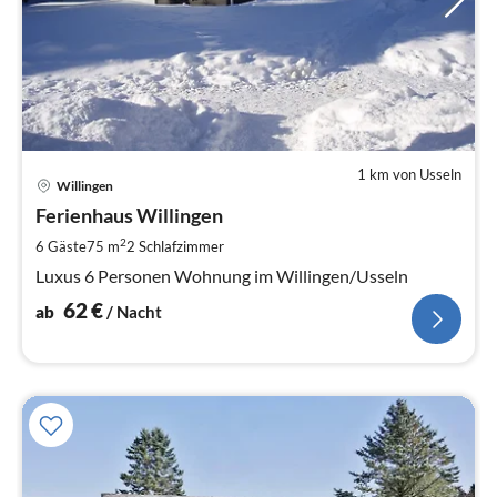
1 km von Usseln
Pre
Willingen
ab
6
Ferienhaus Willingen
pr
2
6 Gäste
75 m
2
Schlafzimmer
Na
Luxus 6 Personen Wohnung im Willingen/Usseln
62
€
ab
/ Nacht