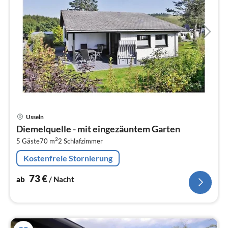
Pre
Usseln
ab
Diemelquelle - mit eingezäuntem Garten
7
2
5 Gäste
70 m
2
Schlafzimmer
pr
Na
Kostenfreie Stornierung
73
€
ab
/ Nacht