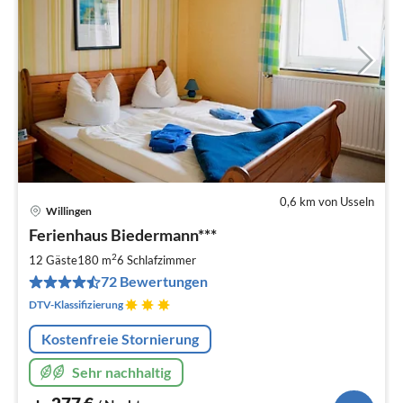
0,6 km von Usseln
Willingen
Pre
Ferienhaus Biedermann***
ab
2
2
12 Gäste
180 m
6
Schlafzimmer
pr
72 Bewertungen
Na
DTV-Klassifizierung
Kostenfreie Stornierung
Sehr nachhaltig