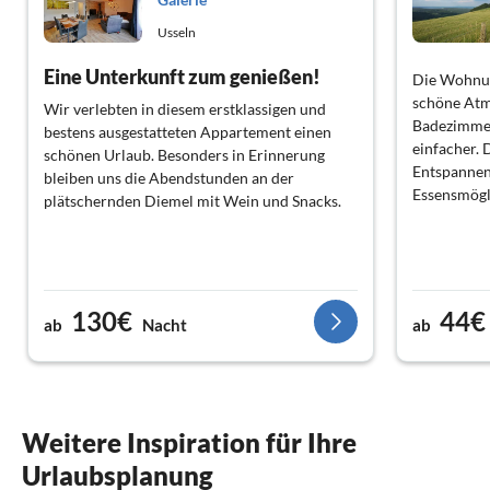
Usseln
Eine Unterkunft zum genießen!
Die Wohnun
schöne Atmo
Wir verlebten in diesem erstklassigen und
Badezimmer
bestens ausgestatteten Appartement einen
einfacher. 
schönen Urlaub. Besonders in Erinnerung
Entspannen
bleiben uns die Abendstunden an der
Essensmögl
plätschernden Diemel mit Wein und Snacks.
130€
44€
ab
Nacht
ab
Weitere Inspiration für Ihre
Urlaubsplanung