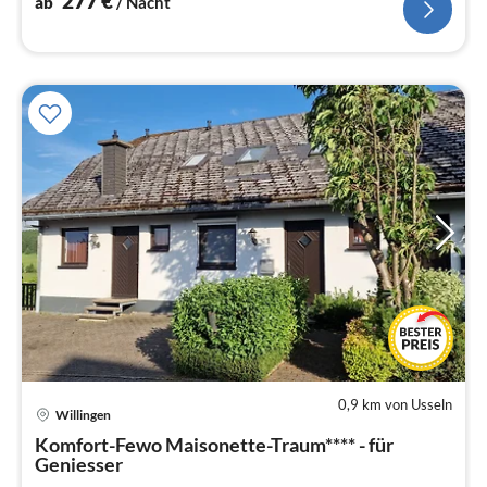
277
€
ab
/ Nacht
0,9 km von Usseln
Pre
Willingen
ab
8
Komfort-Fewo Maisonette-Traum**** - für
Geniesser
pr