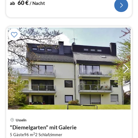
60
€
ab
/ Nacht
Pre
Usseln
ab
"Diemelgarten" mit Galerie
7
2
5 Gäste
96 m
2
Schlafzimmer
pr