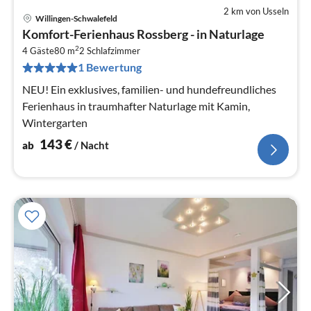
2 km von Usseln
Willingen-Schwalefeld
Pre
Komfort-Ferienhaus Rossberg - in Naturlage
ab
2
1
4 Gäste
80 m
2
Schlafzimmer
1 Bewertung
pr
Na
NEU! Ein exklusives, familien- und hundefreundliches
Ferienhaus in traumhafter Naturlage mit Kamin,
Wintergarten
143
€
ab
/ Nacht