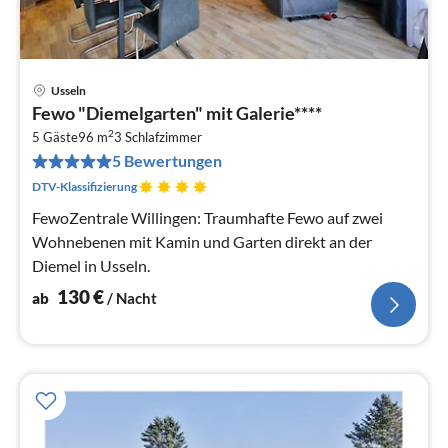
Usseln
Pre
Fewo "Diemelgarten" mit Galerie****
ab
2
1
5 Gäste
96 m
3
Schlafzimmer
5 Bewertungen
pr
Na
DTV-Klassifizierung
FewoZentrale Willingen: Traumhafte Fewo auf zwei
Wohnebenen mit Kamin und Garten direkt an der
Diemel in Usseln.
130
€
ab
/ Nacht