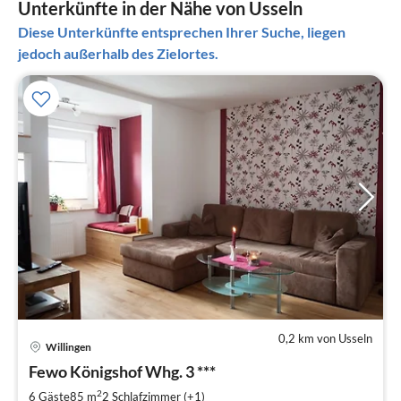
Unterkünfte in der Nähe von Usseln
Diese Unterkünfte entsprechen Ihrer Suche, liegen
jedoch außerhalb des Zielortes.
0,2 km von Usseln
Willingen
Pre
Fewo Königshof Whg. 3 ***
ab
1
2
6 Gäste
85 m
2
Schlafzimmer (+1)