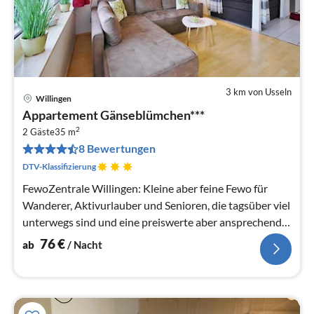
3 km von Usseln
Willingen
Pre
Appartement Gänseblümchen***
ab
2
7
2 Gäste
35 m
8 Bewertungen
pr
Na
DTV-Klassifizierung
FewoZentrale Willingen: Kleine aber feine Fewo für
Wanderer, Aktivurlauber und Senioren, die tagsüber viel
unterwegs sind und eine preiswerte aber ansprechende
Unterkunft suchen.
76
€
ab
/ Nacht