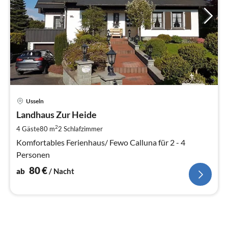
Pre
Usseln
ab
8
Landhaus Zur Heide
pr
2
4 Gäste
80 m
2
Schlafzimmer
Na
Komfortables Ferienhaus/ Fewo Calluna für 2 - 4
Personen
80
€
ab
/ Nacht