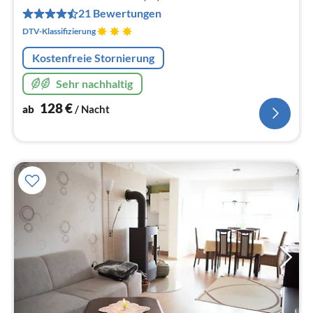
pr
21 Bewertungen
Na
DTV-Klassifizierung
Kostenfreie Stornierung
Sehr nachhaltig
128
€
ab
/ Nacht