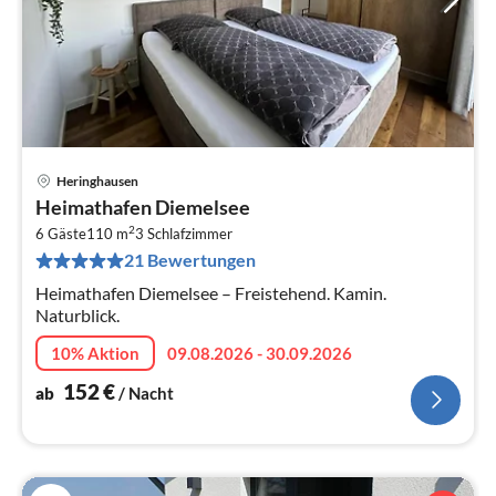
Heringhausen
Pre
Heimathafen Diemelsee
ab
2
1
6 Gäste
110 m
3
Schlafzimmer
21 Bewertungen
pr
Na
Heimathafen Diemelsee – Freistehend. Kamin.
Naturblick.
10% Aktion
09.08.2026 - 30.09.2026
152
€
ab
/ Nacht