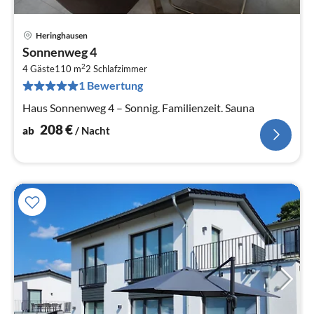
Heringhausen
Pre
Sonnenweg 4
ab
2
2
4 Gäste
110 m
2
Schlafzimmer
1 Bewertung
pr
Na
Haus Sonnenweg 4 – Sonnig. Familienzeit. Sauna
208
€
ab
/ Nacht