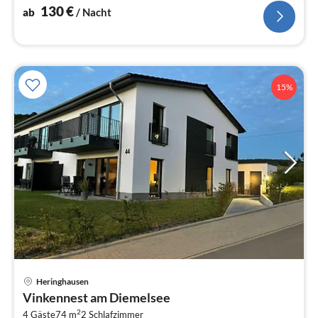
130
€
ab
/ Nacht
15%
Heringhausen
Pre
Vinkennest am Diemelsee
ab
2
4 Gäste
74 m
2
Schlafzimmer