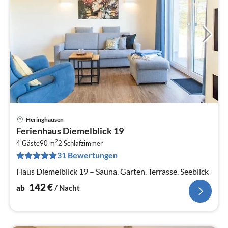
Heringhausen
Pre
Ferienhaus Diemelblick 19
ab
2
1
4 Gäste
90 m
2
Schlafzimmer
31 Bewertungen
pr
Na
Haus Diemelblick 19 – Sauna. Garten. Terrasse. Seeblick
142
€
ab
/ Nacht