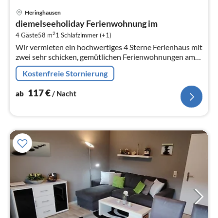
Pre
Heringhausen
ab
diemelseeholiday Ferienwohnung im
1
2
4 Gäste
58 m
1
Schlafzimmer (+1)
pr
Wir vermieten ein hochwertiges 4 Sterne Ferienhaus mit
Na
zwei sehr schicken, gemütlichen Ferienwohnungen am
Diemelsee im Sauerland.
Kostenfreie Stornierung
117
€
ab
/ Nacht