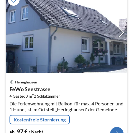
Pre
Heringhausen
ab
FeWo Seestrasse
9
2
4 Gäste
63 m
2
Schlafzimmer
pr
Die Ferienwohnung mit Balkon, für max. 4 Personen und
Na
1 Hund, ist im Ortsteil „Heringhausen“ der Gemeinde
Diemelsee gelegen.
Kostenfreie Stornierung
97
€
ab
/ Nacht