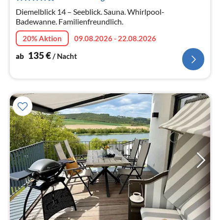
Na
Diemelblick 14 – Seeblick. Sauna. Whirlpool-
Badewanne. Familienfreundlich.
20% Aktion
09.08.2026 - 22.08.2026
135
€
ab
/ Nacht