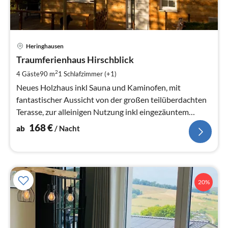
Pre
Heringhausen
ab
1
Traumferienhaus Hirschblick
pr
2
4 Gäste
90 m
1
Schlafzimmer (+1)
Na
Neues Holzhaus inkl Sauna und Kaminofen, mit
fantastischer Aussicht von der großen teilüberdachten
Terasse, zur alleinigen Nutzung inkl eingezäuntem
Garten
168
€
ab
/ Nacht
20%