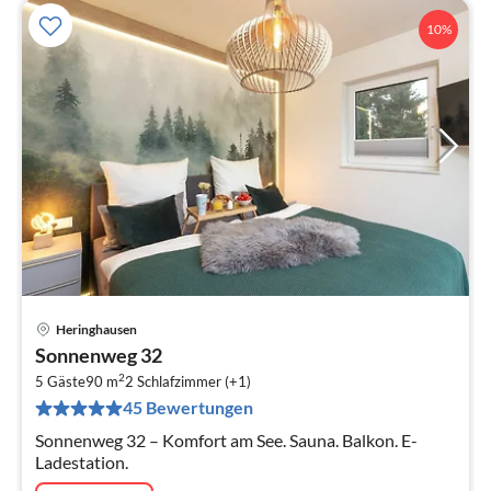
10%
Heringhausen
Pre
Sonnenweg 32
ab
2
1
5 Gäste
90 m
2
Schlafzimmer (+1)
45 Bewertungen
pr
Na
Sonnenweg 32 – Komfort am See. Sauna. Balkon. E-
Ladestation.