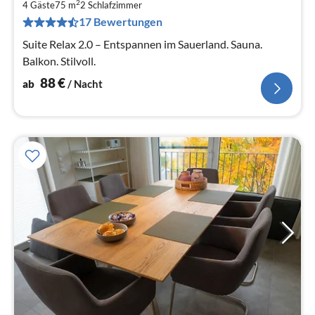
2
8
4 Gäste
75 m
2
Schlafzimmer
17 Bewertungen
pr
Na
Suite Relax 2.0 – Entspannen im Sauerland. Sauna.
Balkon. Stilvoll.
88
€
ab
/ Nacht