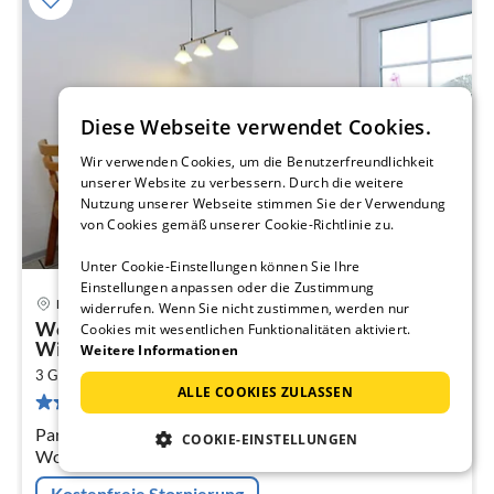
Diese Webseite verwendet Cookies.
Wir verwenden Cookies, um die Benutzerfreundlichkeit
unserer Website zu verbessern. Durch die weitere
Nutzung unserer Webseite stimmen Sie der Verwendung
von Cookies gemäß unserer Cookie-Richtlinie zu.
Unter Cookie-Einstellungen können Sie Ihre
Einstellungen anpassen oder die Zustimmung
Heringhausen
widerrufen. Wenn Sie nicht zustimmen, werden nur
Pre
Wohnung am Diemelsee bei
Cookies mit wesentlichen Funktionalitäten aktiviert.
ab
WillingenWinterberg
Weitere Informationen
9
2
3 Gäste
75 m
1
Schlafzimmer
pr
ALLE COOKIES ZULASSEN
43 Bewertungen
Na
Parterre: (Eingang, Diele,
COOKIE-EINSTELLUNGEN
Wohnzimmer(Doppelschlafcouch, TV(Satellit), Esstisch,
Herd(Holz)), offene Küche(Kochherd(Ceranfeld)
Kostenfreie Stornierung