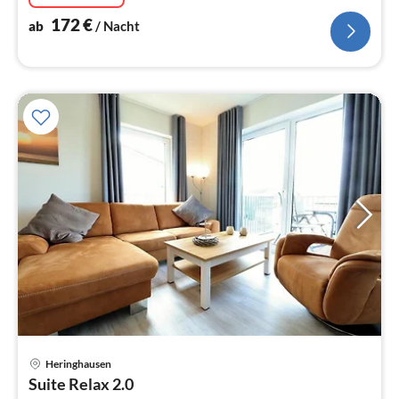
172
€
ab
/ Nacht
Heringhausen
Pre
Suite Relax 2.0
ab