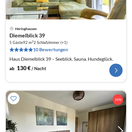
Heringhausen
Pre
Diemelblick 39
ab
2
1
5 Gäste
92 m
2
Schlafzimmer (+1)
10 Bewertungen
pr
Na
Haus Diemelblick 39 – Seeblick. Sauna. Hundeglück.
130
€
ab
/ Nacht
10%