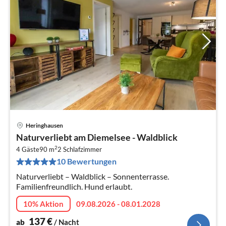
Heringhausen
Pre
Naturverliebt am Diemelsee - Waldblick
ab
2
1
4 Gäste
90 m
2
Schlafzimmer
10 Bewertungen
pr
Na
Naturverliebt – Waldblick – Sonnenterrasse.
Familienfreundlich. Hund erlaubt.
10% Aktion
09.08.2026 - 08.01.2028
137
€
ab
/ Nacht