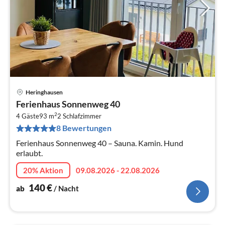
Heringhausen
Pre
Ferienhaus Sonnenweg 40
ab
2
1
4 Gäste
93 m
2
Schlafzimmer
8 Bewertungen
pr
Na
Ferienhaus Sonnenweg 40 – Sauna. Kamin. Hund
erlaubt.
20% Aktion
09.08.2026 - 22.08.2026
140
€
ab
/ Nacht