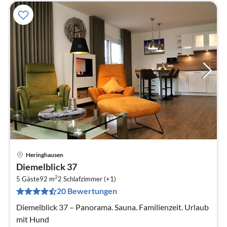
Heringhausen
Pre
Diemelblick 37
ab
2
1
5 Gäste
92 m
2
Schlafzimmer (+1)
20 Bewertungen
pr
Na
Diemelblick 37 – Panorama. Sauna. Familienzeit. Urlaub
mit Hund