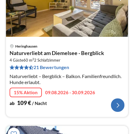
Heringhausen
Pre
Naturverliebt am Diemelsee - Bergblick
ab
2
1
4 Gäste
60 m
2
Schlafzimmer
21 Bewertungen
pr
Na
Naturverliebt – Bergblick – Balkon. Familienfreundlich.
Hunde erlaubt.
15% Aktion
09.08.2026 - 30.09.2026
109
€
ab
/ Nacht