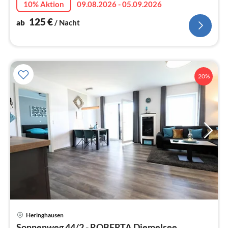
10% Aktion
09.08.2026 - 05.09.2026
125
€
ab
/ Nacht
20%
Heringhausen
Pre
Sonnenweg 44/2 - ROBERTA Diemelsee