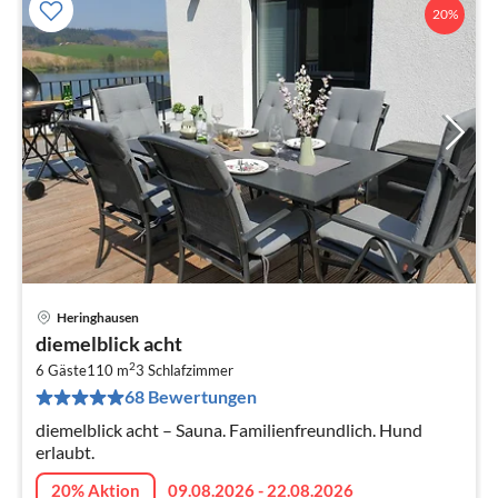
20%
Heringhausen
Pre
diemelblick acht
ab
2
1
6 Gäste
110 m
3
Schlafzimmer
68 Bewertungen
pr
Na
diemelblick acht – Sauna. Familienfreundlich. Hund
erlaubt.
20% Aktion
09.08.2026 - 22.08.2026