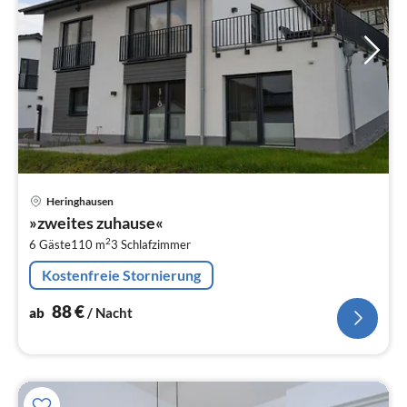
Pre
Heringhausen
ab
»zweites zuhause«
8
2
6 Gäste
110 m
3
Schlafzimmer
pr
Na
Kostenfreie Stornierung
88
€
ab
/ Nacht