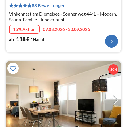
1
88 Bewertungen
pr
Na
Vinkennest am Diemelsee - Sonnenweg 44/1 – Modern.
Sauna. Familie. Hund erlaubt.
15% Aktion
09.08.2026 - 30.09.2026
118
€
ab
/ Nacht
20%