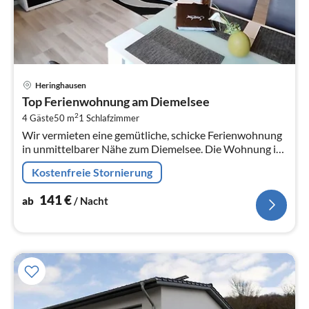
Pre
Heringhausen
ab
Top Ferienwohnung am Diemelsee
1
2
4 Gäste
50 m
1
Schlafzimmer
pr
Wir vermieten eine gemütliche, schicke Ferienwohnung
Na
in unmittelbarer Nähe zum Diemelsee. Die Wohnung ist
hübsch gestylt und wunderbar gelegen.
Kostenfreie Stornierung
141
€
ab
/ Nacht