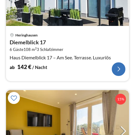
Pre
Heringhausen
ab
Diemelblick 17
1
2
6 Gäste
108 m
3
Schlafzimmer
pr
Na
Haus Diemelblick 17 – Am See. Terrasse. Luxuriös
142
€
ab
/ Nacht
15%