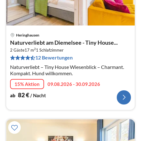
Heringhausen
Pre
Naturverliebt am Diemelsee - Tiny House...
ab
2
8
2 Gäste
17 m
1
Schlafzimmer
12 Bewertungen
pr
Na
Naturverliebt – Tiny House Wiesenblick – Charmant.
Kompakt. Hund willkommen.
15% Aktion
09.08.2026 - 30.09.2026
82
€
ab
/ Nacht