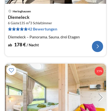
Heringhausen
Pre
Diemeleck
ab
2
1
6 Gäste
135 m
3
Schlafzimmer
42 Bewertungen
pr
Na
Diemeleck – Panorama. Sauna. drei Etagen
178
€
ab
/ Nacht
15%