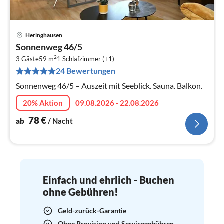
Heringhausen
Pre
Sonnenweg 46/5
ab
2
7
3 Gäste
59 m
1
Schlafzimmer (+1)
24 Bewertungen
pr
Na
Sonnenweg 46/5 – Auszeit mit Seeblick. Sauna. Balkon.
20% Aktion
09.08.2026 - 22.08.2026
78
€
ab
/ Nacht
Einfach und ehrlich - Buchen
ohne Gebühren!
Geld-zurück-Garantie
Ohne Provision und Servicegebühren