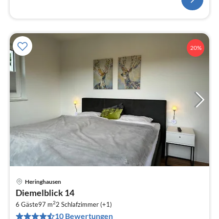
20%
Heringhausen
Pre
Diemelblick 14
ab
2
1
6 Gäste
97 m
2
Schlafzimmer (+1)
10 Bewertungen
pr