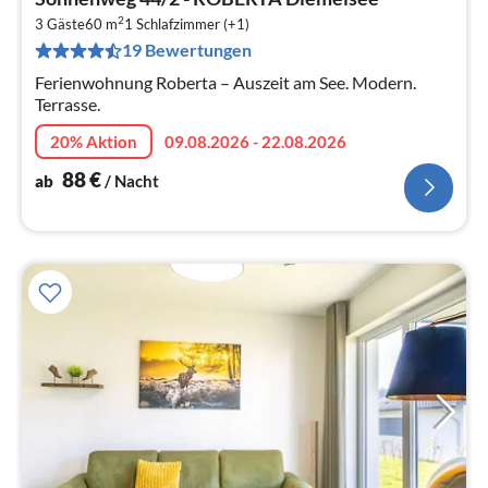
ab
2
8
3 Gäste
60 m
1
Schlafzimmer (+1)
19 Bewertungen
pr
Na
Ferienwohnung Roberta – Auszeit am See. Modern.
Terrasse.
20% Aktion
09.08.2026 - 22.08.2026
88
€
ab
/ Nacht