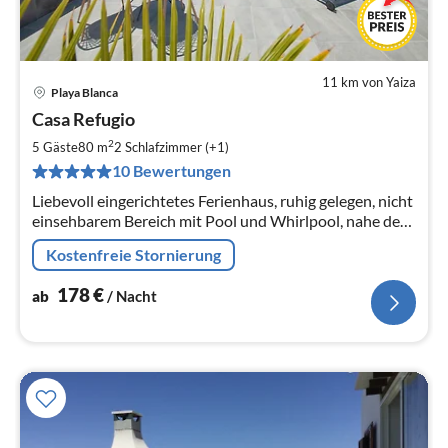
11 km von Yaiza
Playa Blanca
Pre
Casa Refugio
ab
1
2
5 Gäste
80 m
2
Schlafzimmer (+1)
pr
10 Bewertungen
Na
Liebevoll eingerichtetes Ferienhaus, ruhig gelegen, nicht
einsehbarem Bereich mit Pool und Whirlpool, nahe der
zauberhaften Papagayo Strände.
Kostenfreie Stornierung
178
€
ab
/ Nacht