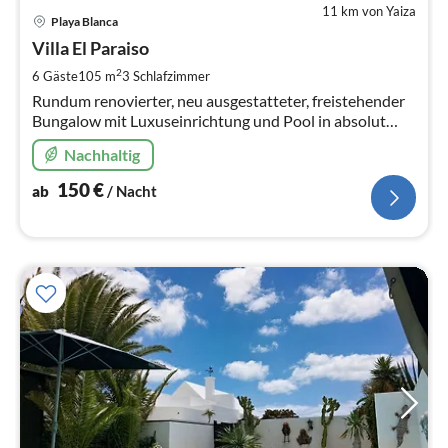
11 km von Yaiza
Pre
Playa Blanca
ab
1
Villa El Paraiso
pr
2
6 Gäste
105 m
3
Schlafzimmer
Na
Rundum renovierter, neu ausgestatteter, freistehender
Bungalow mit Luxuseinrichtung und Pool in absolut
ruhiger Lage - uneinsehbar - in der Nähe des
Nachhaltig
Yachthafens
150
€
ab
/ Nacht