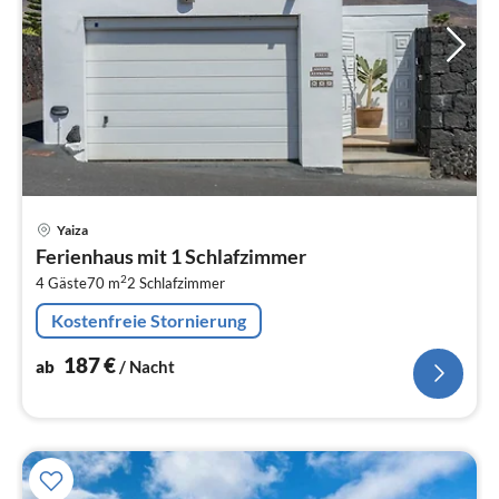
Pre
Yaiza
ab
Ferienhaus mit 1 Schlafzimmer
1
2
4 Gäste
70 m
2
Schlafzimmer
pr
Na
Kostenfreie Stornierung
187
€
ab
/ Nacht