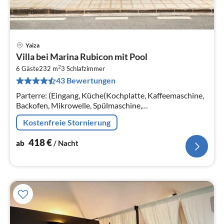
Yaiza
Pre
Villa bei Marina Rubicon mit Pool
ab
2
4
6 Gäste
232 m
3
Schlafzimmer
43 Bewertungen
pr
Na
Parterre: (Eingang, Küche(Kochplatte, Kaffeemaschine,
Backofen, Mikrowelle, Spülmaschine,
Kühl-/Gefrierkombination, Mixer),
Kostenfreie Stornierung
Wohn/Esszimmer(TV(Flatscreen, internationale TV-
Kanäle)
418
€
ab
/ Nacht