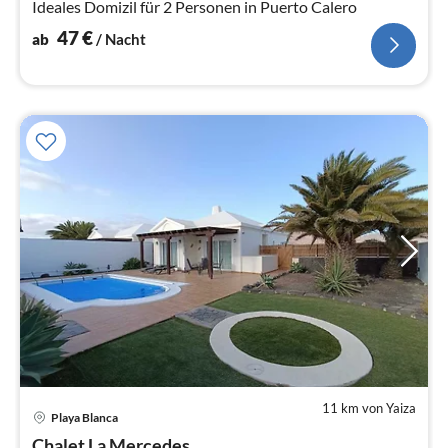
Ideales Domizil für 2 Personen in Puerto Calero
47
€
ab
/ Nacht
11 km von Yaiza
Playa Blanca
Pre
Chalet La Mercedes