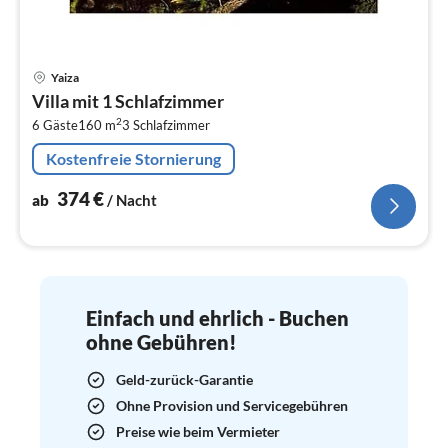
Pre
Yaiza
ab
Villa mit 1 Schlafzimmer
3
2
6 Gäste
160 m
3
Schlafzimmer
pr
Na
Kostenfreie Stornierung
374
€
ab
/ Nacht
Einfach und ehrlich - Buchen
ohne Gebühren!
Geld-zurück-Garantie
Ohne Provision und Servicegebühren
Preise wie beim Vermieter