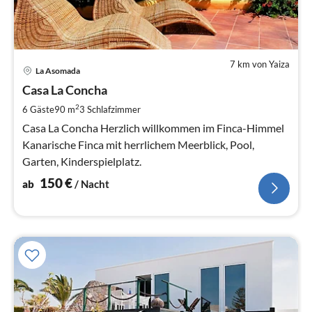
7 km von Yaiza
Pre
La Asomada
ab
1
Casa La Concha
pr
2
6 Gäste
90 m
3
Schlafzimmer
Na
Casa La Concha Herzlich willkommen im Finca-Himmel
Kanarische Finca mit herrlichem Meerblick, Pool,
Garten, Kinderspielplatz.
150
€
ab
/ Nacht