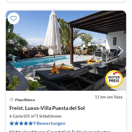
11 km von Yaiza
Playa Blanca
Pre
Freist. Luxus-Villa Puesta del Sol
ab
1
2
6 Gäste
105 m
3
Schlafzimmer
pr
9 Bewertungen
Na
Nicht einsehbares Grundstück Exklusiver privater,