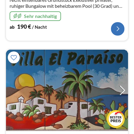
ruhiger Bungalow mit beheizbarem Pool (30 Grad) und
Komfort-Whirlpool (medizinisch anwendbar) sowie
Sehr nachhaltig
liebevoll angelegter Garten
190
€
ab
/ Nacht