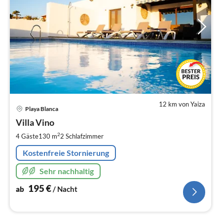
12 km von Yaiza
Pre
Playa Blanca
ab
1
Villa Vino
pr
2
4 Gäste
130 m
2
Schlafzimmer
Na
Kostenfreie Stornierung
Sehr nachhaltig
195
€
ab
/ Nacht