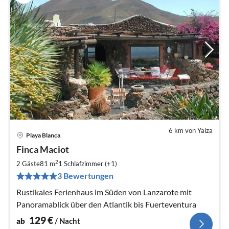
6 km von Yaiza
Playa Blanca
Pre
Finca Maciot
ab
1
2
2 Gäste
81 m
1
Schlafzimmer (+1)
pr
3 Bewertungen
Na
Rustikales Ferienhaus im Süden von Lanzarote mit
Panoramablick über den Atlantik bis Fuerteventura
129
€
ab
/ Nacht