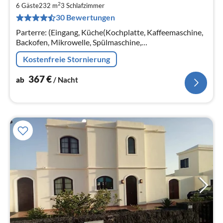
2
3
6 Gäste
232 m
3
Schlafzimmer
30 Bewertungen
pr
Na
Parterre: (Eingang, Küche(Kochplatte, Kaffeemaschine,
Backofen, Mikrowelle, Spülmaschine,
Kühl-/Gefrierkombination, Mixer),
Kostenfreie Stornierung
Wohn/Esszimmer(TV(Flatscreen, internationale TV-
Kanäle)
367
€
ab
/ Nacht