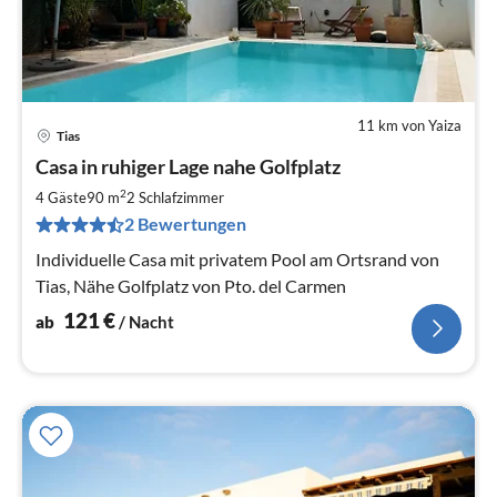
11 km von Yaiza
Tias
Pre
Casa in ruhiger Lage nahe Golfplatz
ab
1
2
4 Gäste
90 m
2
Schlafzimmer
pr
2 Bewertungen
Na
Individuelle Casa mit privatem Pool am Ortsrand von
Tias, Nähe Golfplatz von Pto. del Carmen
121
€
ab
/ Nacht