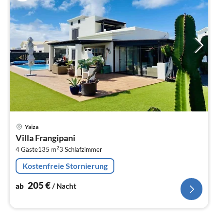
Pre
Yaiza
ab
Villa Frangipani
2
2
4 Gäste
135 m
3
Schlafzimmer
pr
Na
Kostenfreie Stornierung
205
€
ab
/ Nacht