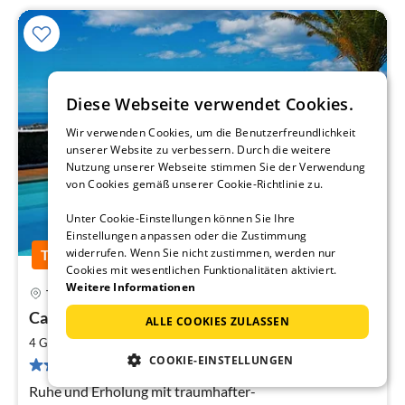
Diese Webseite verwendet Cookies.
Wir verwenden Cookies, um die Benutzerfreundlichkeit
unserer Website zu verbessern. Durch die weitere
Nutzung unserer Webseite stimmen Sie der Verwendung
von Cookies gemäß unserer Cookie-Richtlinie zu.
Unter Cookie-Einstellungen können Sie Ihre
Einstellungen anpassen oder die Zustimmung
widerrufen. Wenn Sie nicht zustimmen, werden nur
Top-Inserat
Cookies mit wesentlichen Funktionalitäten aktiviert.
12 km von Yaiza
Weitere Informationen
Tias
Pre
Casa Villa la Vega
ab
ALLE COOKIES ZULASSEN
1
2
4 Gäste
85 m
2
Schlafzimmer
pr
COOKIE-EINSTELLUNGEN
1 Bewertung
Na
Ruhe und Erholung mit traumhafter-