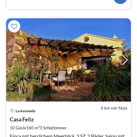
6 km von Yaiza
Pre
La Asomada
ab
1
Casa Feliz
pr
2
10 Gäste
160 m
3
Schlafzimmer
Na
Finca mit herrlichem Meerblick. 3 SZ, 2 Bäder, Salon mit