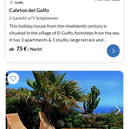
Golfo
ab
7
Caleton del Golfo
pr
2
2 Gäste
45 m
1
Schlafzimmer
Na
This holiday house from the nineteenth century is
situated in the village of El Golfo, footsteps from the sea.
It has 3 apartments & 1 studio, large terrace and
stunning sea views
75
€
ab
/ Nacht