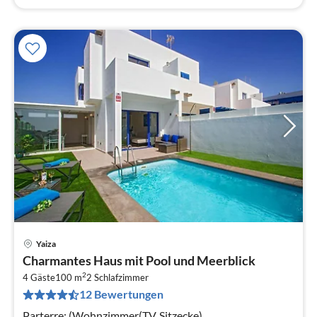
Yaiza
Pre
Charmantes Haus mit Pool und Meerblick
ab
2
6
4 Gäste
100 m
2
Schlafzimmer
12 Bewertungen
pr
Na
Parterre: (Wohnzimmer(TV, Sitzecke),