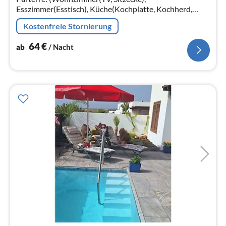
Esszimmer(Esstisch), Küche(Kochplatte, Kochherd,
Kaffeemaschine, Backofen, Kombi-Mikrowelle,
Kostenfreie Stornierung
Kühl-/Gefrierkombination)) In der 1.
64
€
ab
/ Nacht