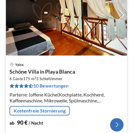
Yaiza
Pre
Schöne Villa in Playa Blanca
ab
2
9
6 Gäste
175 m
3
Schlafzimmer
10 Bewertungen
pr
Na
Parterre: (offene Küche(Kochplatte, Kochherd,
Kaffeemaschine, Mikrowelle, Spülmaschine,
Kühl-/Gefrierkombination, Waschmaschine, Stabmixer)
Kostenfreie Stornierung
90
€
ab
/ Nacht