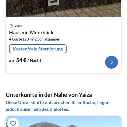
Pre
Yaiza
ab
Haus mit Meerblick
5
2
4 Gäste
120 m
2
Schlafzimmer
pr
Na
Kostenfreie Stornierung
54
€
ab
/ Nacht
Unterkünfte in der Nähe von Yaiza
Diese Unterkünfte entsprechen Ihrer Suche, liegen
jedoch außerhalb des Zielortes.