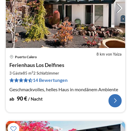
8 km von Yaiza
Puerto Calero
Pre
Ferienhaus Los Delfines
ab
9
2
3 Gäste
85 m
2
Schlafzimmer
pr
14 Bewertungen
Na
Geschmackvolles, helles Haus in mondänem Ambiente
90
€
ab
/ Nacht