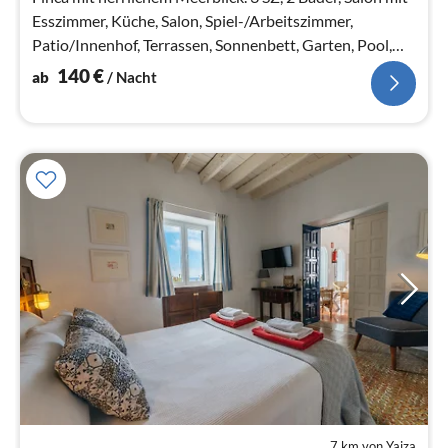
Esszimmer, Küche, Salon, Spiel-/Arbeitszimmer,
Patio/Innenhof, Terrassen, Sonnenbett, Garten, Pool,
Kinderspielplatz
140
€
ab
/ Nacht
7 km von Yaiza
Pre