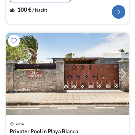
100
€
ab
/ Nacht
Yaiza
Pre
Privater Pool in Playa Blanca
ab