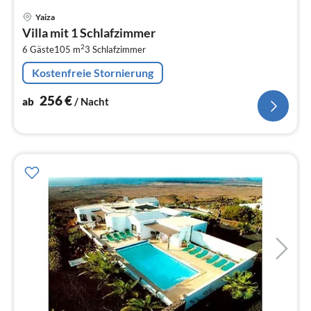
Pre
Yaiza
ab
Villa mit 1 Schlafzimmer
2
2
6 Gäste
105 m
3
Schlafzimmer
pr
Na
Kostenfreie Stornierung
256
€
ab
/ Nacht