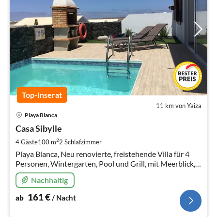
Top-Inserat
11 km von Yaiza
Pre
Playa Blanca
ab
1
Casa Sibylle
pr
2
4 Gäste
100 m
2
Schlafzimmer
Na
Playa Blanca, Neu renovierte, freistehende Villa für 4
Personen, Wintergarten, Pool und Grill, mit Meerblick,
Nahe Playa Dorada
Nachhaltig
161
€
ab
/ Nacht