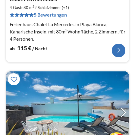
ab
1
2
4 Gäste
80 m
2
Schlafzimmer (+1)
pr
5 Bewertungen
Na
Ferienhaus Chalet La Mercedes in Playa Blanca,
Kanarische Inseln, mit 80m² Wohnfläche, 2 Zimmern, für
4 Personen.
115
€
ab
/ Nacht