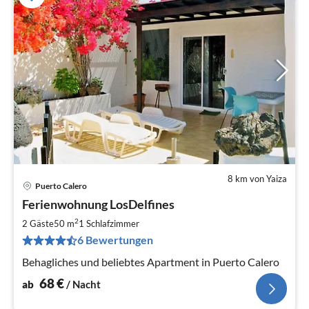
8 km von Yaiza
Puerto Calero
Pre
Ferienwohnung LosDelfines
ab
6
2
2 Gäste
50 m
1
Schlafzimmer
pr
6 Bewertungen
Na
Behagliches und beliebtes Apartment in Puerto Calero
68
€
ab
/ Nacht