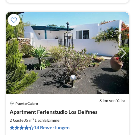
8 km von Yaiza
Puerto Calero
Pre
Apartment Ferienstudio Los Delfines
ab
4
2
2 Gäste
35 m
1
Schlafzimmer
pr
14 Bewertungen
Na