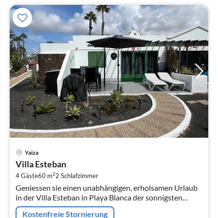
Pre
Yaiza
ab
Villa Esteban
1
2
4 Gäste
60 m
2
Schlafzimmer
pr
Geniessen sie einen unabhängigen, erholsamen Urlaub
Na
in der Villa Esteban in Playa Blanca der sonnigsten
Region der Insel Lanzarote. Die Villa Esteban (Bungalow
Kostenfreie Stornierung
Nr.4)