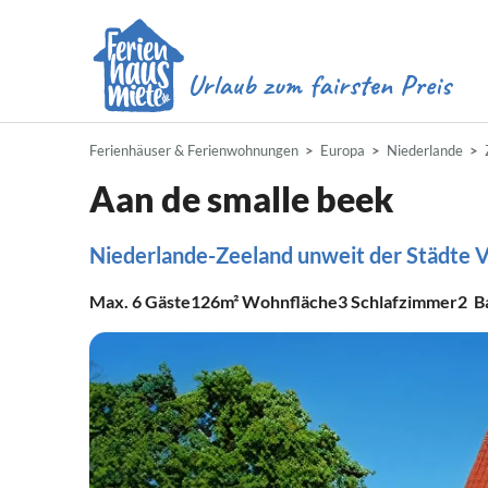
Ferienhäuser & Ferienwohnungen
Europa
Niederlande
Aan de smalle beek
Niederlande-Zeeland unweit der Städte
Max.
6
Gäste
126m²
Wohnfläche
3
Schlafzimmer
2
B