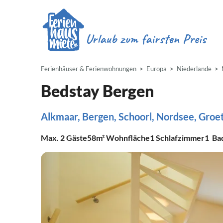
Ferienhäuser & Ferienwohnungen
Europa
Niederlande
Bedstay Bergen
Alkmaar, Bergen, Schoorl, Nordsee, Groe
Max.
2
Gäste
58m²
Wohnfläche
1
Schlafzimmer
1
Ba